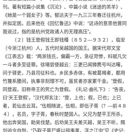
刊。著有短篇小说集《沉沦》、中篇小说《迷途的羔羊》、
《她是一个弱女子》等。郁达夫于一九三三年春迁往杭州，
并拟定居。后来他在《回忆鲁迅》中说：“这诗的意思他曾同
我说过，指的是杭州党政诸人的无理高压”。
〔２〕钱王登假钱王即钱槿（８５２—９３２），临安
（今浙江杭州）人，五代时吴越国的国王。据宋代郑文宝
《江表志》载：“两浙钱氏，偏霸一方，急征苛惨，科赋凡欠
一斗者多至徒罪。徐瑒尝使越云：三更已闻獐麂号叫达曙，
问于驿吏，乃县司征科也。乡民多赤体，有被葛褐者，都用
竹篾系腰间，执事非刻理不可，虽贫者亦家累千金。”登假，
同登遐，旧称帝王的死亡为登假。《礼记·曲礼下》：“告丧，
曰‘天王登假’。”汉代郑玄注：“登，上也；假，已也；上已
者，若仙去云耳。”伍相随波，伍相，即伍子胥（？—前４８
４），名员，字子胥，春秋时楚国人。父兄为楚平王所杀，
他出奔吴国，助吴伐楚。后劝吴王夫差灭越，吴王不听，赐
剑迫令自刎，“乃取子胥尸盛以鸱夷革，浮之江中”见《史记·