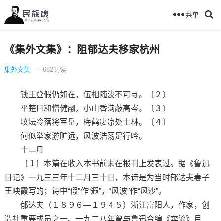
菜单
《集外文集》：阻郁达夫移家杭州
集外文集
·
682
阅读
钱王登假仍如在，伍相随波不可寻。〔２〕
平楚日和憎健翮，小山香满蔽高岑。〔３〕
坟坛冷落将军岳，梅鹤凄凉处士林。〔４〕
何似举家游旷远，风波浩荡足行吟。
十二月
〔１〕本篇在收入本书前未在报刊上发表过。据《鲁迅
日记》一九三三年十二月三十日，本诗是为当时郁达夫妻子
王映霞写的；诗中“假”作“遐”，“风波”作“风沙”。
郁达夫（１８９６—１９４５）浙江富阳人，作家，创
造社重要成员之一。一九二八年曾与鲁迅合编《奔流》月