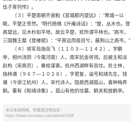
伍子胥列传》。
〔３〕平楚南朝齐谢粕《宣城郡内望远》：“寒城一以
眺，平楚正苍然。”明代杨慎《升庵诗话》：“楚，丛木也。登
高望远，见木杪如平地，故云平楚，犹所谓平林也。”高岑，
三国魏王粲《登楼赋》：“平原远而极目兮，蔽荆山之高岑。”
〔４〕将军岳指岳飞（１１０３—１１４２），字鹏
举，相州汤阴（今属河南）人，南宋抗金将领。后被主和派
赵构（宋高宗）、秦桧谋害。杭州西湖畔有岳坟。处士林，
指林逋（９６７—１０２８），字君复，谥号和靖先生，钱
塘（今浙江杭州）人，宋代诗人。隐居西湖孤山，喜种梅养
鹤。著有《和靖诗集》。孤山有他的坟墓、鹤关和放鹤亭。
本文来自网络，转载请注明出处：
https://www.minzuhun.com/article/2438