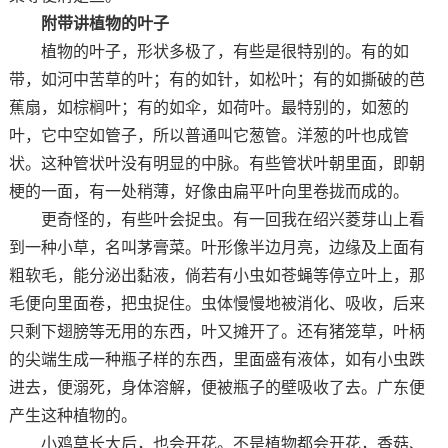
附带讲植物的叶子
植物的叶子，形状多极了，有些是很特别的。有的如
带，如河中苦草的叶；有的如针，如松叶；有的如撕破的芭
蕉扇，如棕榈叶；有的如伞，如荷叶。最特别的，如葱的
叶，它中空如管子，所以普通叫它葱管。洋葱的叶也成管
状。这种管状叶没有明显的中脉。有些管状叶朝里面，即朝
梗的一面，有一处稍薄，好像由扁平叶向里卷拢而成的。
更奇怪的，有些叶会捉虫。有一回我在绍兴菱芽山上看
到一种小草，名叫茅膏菜。叶形像半边月亮，边缘及上面有
粗软毛，能分泌出黏液，倘若有小虫如苍蝇等停立叶上，那
毛便向里面卷，把虫捉住。虫体慢慢地被消化、吸收，后来
只剩下翅膀等无用的东西，叶又摊开了。还有猪笼草，叶柄
的尖端生成一种瓶子样的东西，里面盛有液体，如有小虫跌
进去，便溺死，身体溶解，便被瓶子的壁吸收了去。广东便
产生这种植物的。
小鸡草长大后，也会开花。不是植物都会开花，香菇、