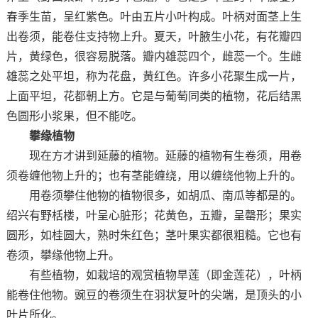
春季生苗，呈红紫色。叶由五片小叶构成。叶柄对面茎上生
出卷须，能卷住支持物上升。夏天，叶腋生小花，有花瓣四
片，黄绿色，很容易脱落。瓣内雄蕊四个，雌蕊一个。生雌
雄蕊之处平坦，称为花盘，黄红色。许多小花聚生成一片，
上面平坦，花都朝上方。它是与葡萄同类的植物，花后结黑
色圆形小浆果，但不能吃。
攀缘植物
现在方才讲到延藤的植物。延藤的植物有生卷须，用卷
须卷缠他物上升的；也有茎能缠绕，用以缠绕他物上升的。
用卷须攀住他物的植物很多，如胡瓜、南瓜等都是的。
绍兴有野栝楼，叶呈心脏形；花黄色，五瓣，呈罄形；果实
圆形，如桂圆大，熟时朱红色；茎叶果实都很粗糙。它也有
卷须，攀缘他物上升。
有些植物，如栽培的观赏植物旱莲（即金莲花），叶柄
能卷住他物。豌豆的卷须生在羽状复叶的尖端，是顶头的小
叶片所化。