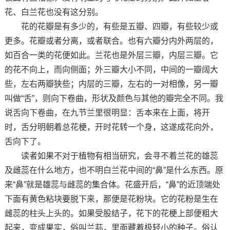
花、白兰花也没有这分别。
花的花瓣是有多少的，有些是五瓣、四瓣，有些较少或
更多。花瓣或者分离，或者联合。也有六瓣分内外两层的，
如百合一类的花便如此。兰花也是外层三瓣，内层三瓣。它
的花不向上，而向侧面；外三瓣大小不同，中间的一瓣阔大
些，左右两瓣狭些；内层的三瓣，左右的一对相像，另一瓣
叫做“舌”，则向下卷曲，形状及颜色与其他的瓣完全不同。我
说舌向下卷曲，在九节兰里很明显：舌本来在上面，将开
时，舌分明朝着总花梗，开时花转一个身，这遂成花向外，
舌向下了。
读者如果不对于植物有相当研究，会寻不着兰花的雄蕊
及雌蕊在什么地方，也不明白兰花中间的“鼻”是什么东西。原
来“鼻”就是雄蕊与雌蕊的集合体。花盛开后，“鼻”的近顶端处
下面有黄色粘块要脱下来，那便是花粉块。它的花粉是生在
雌蕊的柱头上头的。如果受股结子，花下的花梗上部便粗大
起来，变成果实，俗叫兰荪，里面藏着极轻小的种子。俗认