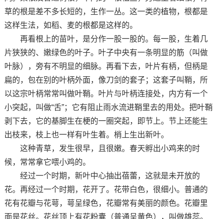
草的根是差不多长短的，生作一丛。这一类的植物，根都是
这样生法，如稻、麦的根都是这样的。
再看根上的苗叶，是分作一股一股的。每一股，生着几
片狭狭的、嫩绿色的叶子。叶子中央有一条明显的筋（叫做
叶脉），旁有不明显的细脉。再看下去，叶片有柄，但柄是
扁的，包在别的叶柄外面，像刀剑的套子；这套子叫鞘，所
以这宗叶柄常常叫做叶鞘。叶片与叶柄连接处，内方有一个
小突起，叫做“舌”；它有阻止雨水流进鞘里去的用处。把叶鞘
剥下去，它的基脚生在梗的一圈突起，即节上。节上还能生
出枝来，枝上也一样有叶生着。梢上生出新叶。
这种青草，发生很早，且很嫩。春天孵出小鸡来的时
候，常常拿它喂小鸡的。
经过一个时期，新叶中心抽出蓓蕾，这就是未开放的
花。再经过一个时期，花开了。花带白色，很细小。普通的
花有花瓣与花萼，萼呈绿色，花瓣常有美丽的颜色。花瓣里
面是花丝。花丝顶上有花粉囊（普通呈黄色），叫做雄蕊。