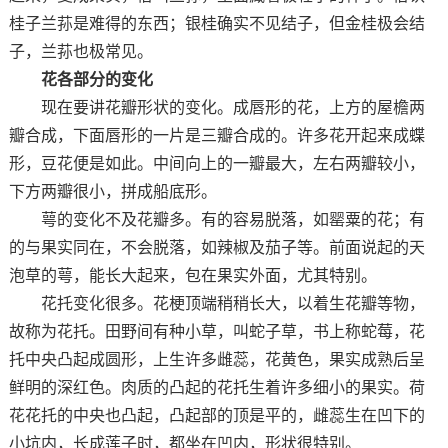
桂子兰荪是难得的东西；银桂确实不见结子，但金桂极会结
子，兰荪也极常见。
花各部分的变化
现在要讲花瓣形状的变化。成唇形的花，上方的屋檐两
瓣合成，下面唇形的一片是三瓣合成的。许多花开起来成蝶
形，豆花便是如此。中间向上的一瓣最大，左右两瓣较小，
下方两瓣很小，拼成船底形。
萼的变化不及花瓣多。有的容易脱落，如罂粟的花；有
的与果实同在，不会脱落，如辣椒及茄子等。前面说起的天
泡草的萼，能长大起来，包在果实外面，尤其特别。
花托变化很多。花梗顶端稍稍长大，以着生花瓣等物，
故称为花托。田野间有种小草，叫蛇子草，书上称蛇莓，花
托中央凸起成圆形，上生许多雌蕊，花黄色，果实成熟后呈
鲜明的深红色。肉质的凸起的花托生着许多细小的果实。荷
花花托的中央也凸起，凸起部的顶是平的，雌蕊生在凹下的
小坑内，长成莲子时，都坐在凹内，形状很特别。