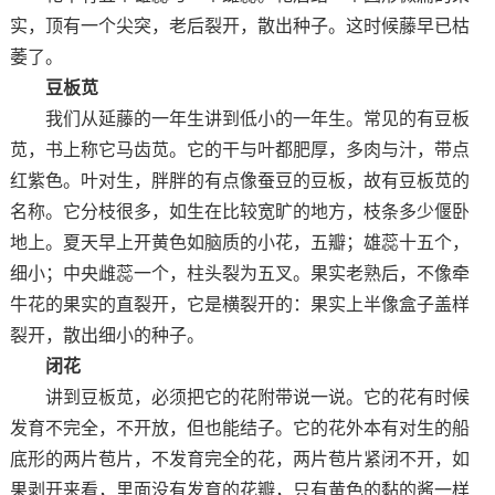
实，顶有一个尖突，老后裂开，散出种子。这时候藤早已枯
萎了。
豆板苋
我们从延藤的一年生讲到低小的一年生。常见的有豆板
苋，书上称它马齿苋。它的干与叶都肥厚，多肉与汁，带点
红紫色。叶对生，胖胖的有点像蚕豆的豆板，故有豆板苋的
名称。它分枝很多，如生在比较宽旷的地方，枝条多少偃卧
地上。夏天早上开黄色如脑质的小花，五瓣；雄蕊十五个，
细小；中央雌蕊一个，柱头裂为五叉。果实老熟后，不像牵
牛花的果实的直裂开，它是横裂开的：果实上半像盒子盖样
裂开，散出细小的种子。
闭花
讲到豆板苋，必须把它的花附带说一说。它的花有时候
发育不完全，不开放，但也能结子。它的花外本有对生的船
底形的两片苞片，不发育完全的花，两片苞片紧闭不开，如
果剥开来看，里面没有发育的花瓣，只有黄色的黏的酱一样