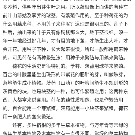
多养料，供明年出芽生叶之用。所以藕很像上面讲的有种车
前叶山慈姑及荸荠的球茎，有繁殖作用的。至于种荷花的为
什么用藕来种，不用莲子来种呢？道理是很明显的。莲子下
种后，抽出来的叶子只有像铜钱那么大，地下茎很细。须一
年一年地经过好几年，才有粗的地下茎，才能生出大叶，才
会开花。用种子下种，长大起来很慢，所以一般都用藕来种
的。可见荷花有两种繁殖法：用种子来繁殖与用藕来繁殖。
荷花的生活史是很特别的。荸荠、茨菰用球茎来繁殖。
百合的叶腋里能生出珠形的带紫花的肥胖的芽，叫做珠芽，
落地能生成小植物。茨药（山药）的叶腋间能生不规则形的
灰黄色的块，也是块茎的一种，也可作繁殖之用；这两种东
西，人都拿来供食用。荷花的藕性质相像，也是作繁殖用
的。百合能用一个芽繁殖，茨药能用一小块茎来繁殖，荷花
用一条肥大的茎来繁殖。
还有，多种宿根的多年生草本植物，与万年青等常绿的
多年生草本植物及木本植物有一点很不同。常绿的草本植物