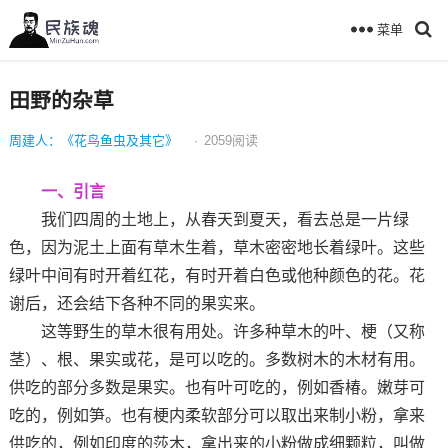
菜单
田野的杂草
周建人：《花鸟鱼虫及其它》
·
2059
阅读
一、引言
我们四周的土地上，从春天到夏天，看去总是一片绿
色，因为泥土上面有草木生着，草木密密地长着绿叶。这些
绿叶中间有时开着红花，有时开着白色或他种颜色的花。花
谢后，还会结下各种不同的果实来。
这等野生的草木很有用处。许多种草木的叶、梗（又称
茎）、根、果实或花，是可以吃的。多数树木的木材有用。
供吃的部分多数是果实。也有叶可吃的，例如香椿。嫩芽可
吃的，例如笋。也有梗内柔软部分可以取出来制小粉，拿来
供吃的，例如印度的莎木，拿出来的小粉做成细颗粒，叫做