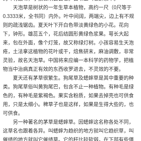
天泡草是树状的一年生草本植物，高约一尺（0尺等于
0.3333米，全书同）内外。叶中间阔，两端尖，边上有不规
则的疏浅锯齿。夏天叶下开白色带淡黄绿色的小花。花向
下，钟形。雄蕊五个，花后结圆形黄绿色浆果。萼长大起
来，包在外面，像个灯笼，故又称绿灯树。小孩容易生天泡
疮，土法拿这植物的花叶或干，焙焦研末，麻油调敷，非常
灵验，故名天泡草。中国将来应编一本科学的药物学，把植
物当中治病真正有效的东西收罗进去，不灵效的不要。
夏天还有茅草很繁生。狗尾草及蟋蟀草是其中重要的种
类。狗尾草俗叫黄狗尾巴，包含不止一种植物。有种毛是绿
色的，有种毛是紫褐色。果实含粉质，如果去掉壳也可供食
用，只是太细小。稗草子也是这样，如果是生得大些的，也
可供食。
另一种著名的茅草是蟋蟀草。因蟋蟀这名称各处不同，
这草名也跟着各异。叫蟋蟀为趋织的地方就叫它趋织草，叫
催绩的地方就叫它催绩草。它的秆比较软弱，在下部有些僵