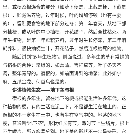
里，或梗及根连合的部分（如萝卜便是，上截是梗，下截是
根），贮藏滋养物，过年时候，叶的增加停顿（也有枯萎
的），留贮藏食物的地下部分过冬；第二年春天，从地下部
分抽梗，或从叶的中心抽梗，开花结子，然后全株枯死。两
年生植物，是第一年贮积养料，过年时生长停滞，第二年消
耗养料，很快抽梗生叶，开花结子，然后连根枯死的植物。
随后讲到“多年生植物”。前面说过，多年生的草有常绿的
与宿根的两种：常绿的，如菖蒲、吉祥草等，叶子冬天不
凋，整年青绿的。宿根的，如前面讲到的地茅；此外如宁
麻、五爪金龙、何首乌也是的。
讲讲植物生态——地下茎与根
宿根的多年生，留在地下的梗或根能生活许多年代。这
种植物的梗，有的生活在泥土下，不是都生活在地上的，正
像根的不一定生在土中，也有生在空气中的。地茅的地下
梗，普通叫“地下茎”，形状细长有节，嫩时节上生鳞片，根上
不生鳞片，所以容易分别。地下茎的形状不一定呈条形，它