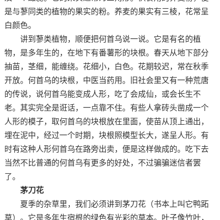
是与蓼同类的植物的果实的粉。养麦的果实有三棱，花常呈
白颜色。
讲到蓼类植物，顺便把何首乌说一说。它是有名的植
物，是多年生的，在地下有番薯形的块根。春天从地下部分
抽苗，茎细，能缠绕。花细小，白色。花期较迟，常在秋季
开放。何首乌的块根，中医当药用。旧社会里又有一种荒唐
的传说，说何首乌能变成人形，吃了会成仙，或会长生不
老。其实完全是诳话，一点靠不住。有些人拿砖头凿成一个
人形的模子，取何首乌的块根放在里面，使苗从顶上通出，
埋在泥中，经过一个时期，块根照模型长大，遂呈人形。有
时有这种人形何首乌在路旁出卖，便是这样做成的。吃下去
当然不比普通的何首乌有更多的好处，不过骗骗迷信者罢
了。
茅刀花
夏季的杂草里，我们必须讲到茅刀花（书本上叫它鸭跖
草）。它是多年生宿根的绿色有光彩的草本。叶子像竹叶，