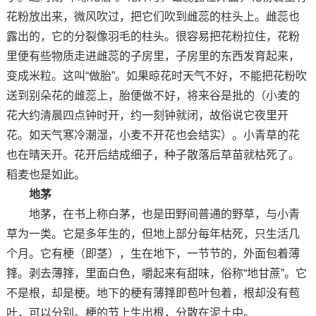
花粉放出来，微风吹过，把它们吹到雌蕊的柱头上。雌蕊也
露出的，它的分裂像羽毛的柱头。很容易把花粉拉住，花粉
里便有些物质走进雌蕊的子房里，子房里的东西发育起来，
变成米粒。这叫“做胎”。如果晾花时天气不好，不能把花粉吹
送到别朵花的雌蕊上，胎便做不好，将来谷是批的（小麦的
花大约清晨四点钟时开，约一刻钟就闭，故俗说它夜里开
花。如天气寒冷潮湿，小麦不开花也会结实）。小青草的花
也在晴天开。花开后结成细子，种子散落后草苗就枯死了。
稻麦也是如此。
地茅
地茅，在书上称白茅，也是田野间普通的野草，与小青
草为一类。它是多年生的，但地上部分每年枯死，只生活几
个月。它有梗（即茎），生在地下，一节节的，外面包着薄
箨。剥去薄箨，里面白色，嚼起来有甜味，俗称“地甘蔗”。它
不是根，却是梗。地下的梗有薄箨即苞叶包着，根却没有苞
叶，可以分别。梗的节上生出根，分散在泥土中。