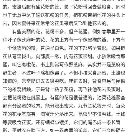
的。蜜蜂后腿有盛花粉的筐，装了花粉带回去做粮食，同时
也于无意中尽了输送花粉的任务，把花粉带到他花的柱头上
去，因为蜜蜂采花常常这花里采后又飞到他花去的。
有些美丽的花，花粉不多，但产花蜜。例如春季里开一
种叶子像芝麻叶的花，花的上方有一个像屋檐的瓣，下方有
一个像嘴唇的辩，普通呈白色。花的下部略呈管形。如果把
花从萼里拔出，向部底一嗽，内有花蜜很甜。小孩常嗽食那
蜜，叫它嗽嗽花，书上则常写作野芝麻，其实并不是芝麻的
野生者，不过叶子略相像罢了。不但小孩采食那蜜，土蜂也
知道的，常常爬进去去吸蜜吃。爬进去时，背脊容易与屋檐
下的雄蕊相触，于是背上粘了花粉，再飞往他花去吸蜜时，
会把花粉粘在雌蕊上。有蜜的花是很普通的，油菜花雄蕊基
部有分泌蜜的地方，能分泌出蜜来。九节兰花将开时，每朵
花的花梗基部有一滴蜜汁分泌出来。昆虫里不仅蜜蜂、土蜂
等要吸食花蜜，还有蝴蝶与蛾类。它们的嘴巴成一条长管
形，平时卷在脸下方，如一卷表里的游丝。它们不会咬硬东