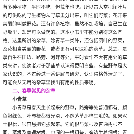
有多种植物，平时不吃，但荒年也吃。所以古人常把阔叶片
的可供吃的野生植物从野草里分出来，叫它们野菜；花开来
美丽的叫做野花。还有许多植物，虽然不加栽培，自己生在
野坂里，却是可以做药的。这本小书里不能分别得这么严
格。这里所讲的杂草，除青草一类外，还包括阔叶的野菜，
及花相当美丽的野花，或者更有可以医病的药草。总之，是
拿自生在田边、路旁、河畔等处，平时看作不大有用处的草
类来讲，使读者对于那些草认识得更明白些。有些野草是大
家认识的，不过经过一番讲解与研究，认识得格外清楚了，
可能会从无用的杂草里找出有用的性质来呢。
二、春季常见的杂草
小青草
小青草是春天生长起来的野草，路旁等处普通都有。颜
色嫩绿色，叶与梗都很光滑，不像茅草那样生毛的。如果泥
土很松，很容易把它拔起来。它的根与菜根及普通树根不
同。菜根及普通树根，中间的一根粗些，旁边生着细根；青