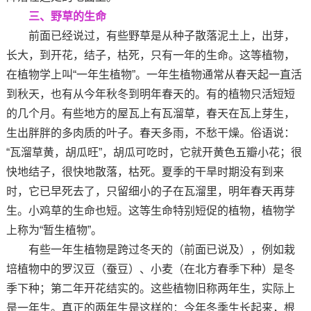
三、野草的生命
前面已经说过，有些野草是从种子散落泥土上，出芽，
长大，到开花，结子，枯死，只有一年的生命。这等植物，
在植物学上叫“一年生植物”。一年生植物通常从春天起一直活
到秋天，也有从今年秋冬到明年春天的。有的植物只活短短
的几个月。有些地方的屋瓦上有瓦溜草，春天在瓦上芽生，
生出胖胖的多肉质的叶子。春天多雨，不愁干燥。俗语说：
“瓦溜草黄，胡瓜旺”，胡瓜可吃时，它就开黄色五瓣小花；很
快地结子，很快地散落，枯死。夏季的干旱时期没有到来
时，它已早死去了，只留细小的子在瓦溜里，明年春天再芽
生。小鸡草的生命也短。这等生命特别短促的植物，植物学
上称为“暂生植物”。
有些一年生植物是跨过冬天的（前面已说及），例如栽
培植物中的罗汉豆（蚕豆）、小麦（在北方春季下种）是冬
季下种；第二年开花结实的。这些植物旧称两年生，实际上
是一年生。真正的两年生是这样的：今年冬季生长起来，根