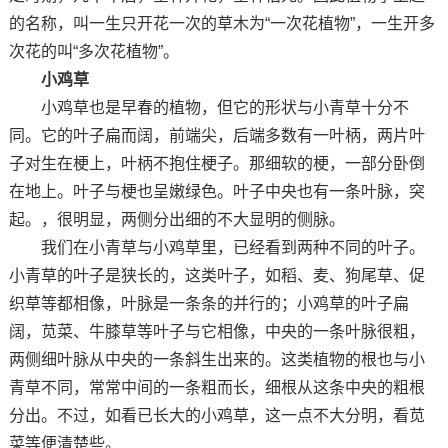
的名称，叫一生只开花一次的草木为“一次花植物”，一生开多
次花的叫“多次花植物”。
小鸡草
小鸡草也是早春的植物，但它的形状与小青草十分不
同。它的叶子扁而阔，前端尖，后端多数有一叶柄，两片叶
子对生在梗上，叶柄不抱住梗子。那细软的梗，一部分卧倒
在地上。叶子与梗也呈嫩绿色。叶子中央也有一条叶脉，突
起。，很明显，两侧分出细的不大显明的侧脉。
我们在小青草与小鸡草里，已经看到两种不同的叶子。
小青草的叶子是狭长的，这类叶子，如稻、麦、狗尾草、促
织草等都相像，叶脉是一条条的并行的；小鸡草的叶子扁
阔，苋菜、牛膝草等叶子与它相像，中央的一条叶脉很粗，
两侧细叶脉从中央的一条斜生出来的。这类植物的根也与小
青草不同，常常中间的一条粗而长，细根从这条中央的粗根
分出。不过，如看已长大的小鸡草，这一点不大分明，看苋
菜等便清楚些。