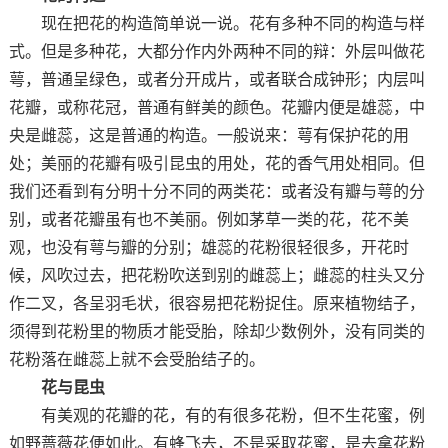
现在把花的构造简单说一说。花有多种不同的构造与样
式。但是多种花，大都分作内外两种不同的辩：外层叫做花
萼，普通呈绿色，或者分开成片，或者联合成钟形；内层叫
花瓣，或称花冠，普通有鲜美的颜色。花瓣内便是雄蕊，中
央是雌蕊，这是普通的构造。一般说来：萼有保护花的用
处；美丽的花瓣有吸引昆虫的用处，花的香气用处相同。但
我们还看到有分明十分不同的两类花：或者没有瓣与萼的分
别，或者花瓣虽有也不美丽。例如茅草一类的花，花不美
观，也没有萼与瓣的分别；雄蕊的花粉很轻很多，开花时
候，风吹过去，把花粉吹送到别的雌蕊上；雌蕊的柱头又分
作二叉，各呈羽毛状，很容易把花粉捉住。原来植物结子，
须得到花粉里的物质才能受胎，除却少数例外，没有同类的
花粉落在雌蕊上就不会受胎结子的。
花与昆虫
有美观的花瓣的花，有的有很多花粉，但不生花蜜，例
如野蔷薇花便如此。有蜂飞去，不是采取花蜜，是去拿花粉