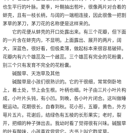
也生平行的叶脉。夏季，叶鞘抽出苞叶，很像两片对合着的
蚌壳，且有一枝长柄，与阔的一端相连接，因此很像一把割
茅草的茅刀，茅刀花的名称便是这样来的。
它的花便从蚌壳的开口处露出来。有三个花瓣，但下面
的一片含在蚌壳内，不显明。上面露出、展开的两片，阔
大，深蓝色，很好看，但极柔薄，做起标本来很容易破碎。
花瓣内有六个雄蕊及一个雌蕊。三个雄蕊有完全的花粉囊，
别三个只有发育不完全的花粉囊。
碱酸草、天泡草及其他
碱酸草是小孩们很熟识的。它的干很细，常常倒卧地
上，着土处，节上会生根。叶柄也细。叶子由三片小叶片构
成，小叶片头钝，有小凹。到晚，各小叶片闭合。这叫做睡
眠运动。花期很长，自春到秋。花小形，五瓣，黄色，外方
萼片五片。花谢后，结绿色有五棱的长形果实；老时，裂
开，把细的种子弹出去。我幼时看了觉得很有兴味。碱酸草
的叶有酸味，小孩喜欢尝尝它。古书上叫它酢浆草。