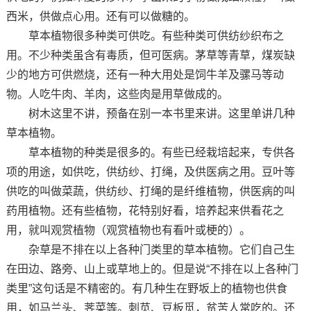
西米，供做点心用。还有可以做糖的。
草本植物很多种类可供吃。有些种类可供纺纱织布之
用。不少种类虽含有毒质，但可医病。茅草等青草，煤炭缺
少的地方可供燃烧，还有一种大用处是饲牛羊及骡马等动
物。人吃牛肉、羊肉，这些肉是用草做成的。
树木这里不讲，预备在别一本书里来讲。这里单讲几种
草本植物。
草本植物的种类是很多的。有些已经栽培起来，专供各
项的用途，如供吃，供纺纱、打绳，及供医病之用。豆叶等
供吃的叫做菜蔬，供纺纱、打绳的是纤维植物，供医病的叫
药用植物。还有些植物，花特别好看，培养起来供看花之
用，就叫观赏植物（观赏植物也有看叶或梗的）。
杂草是不排在以上各种门类里的草本植物。它们自己生
在田边、路旁、山上或草地上的。但是说“不排在以上各种门
类里”这句话是不精密的。有几种生在野坂上的植物也供食
用，如马兰头、荠菜等。刺苋、豆板觅，贫苦人常吃的。还