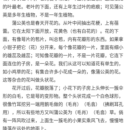
的叶最老。老叶的下面，还有上年生过叶的疤痕；可见蒲公
英是多年生植物，不是一年生植物。
蒲公英也是春天开花的。从叶中间抽出花梗，上有蓓
蕾。它在太阳下面开放，花黄色（也有白花的）。花的下
面，有像萼片的苞片，叫总苞，内有花瓣形的东西。如果拿
小钳子把它（花）分开来，每个像花瓣的一片，里面有细小
的雄蕊及雌蕊；可知像花瓣的一片，不是一片花瓣，它连下
面连住的子房，是一朵花。我们从这可以知道花有单生的，
如小鸡草的花；有集合许多小花成一朵的，像蒲公英的花。
这等杂合的花叫做头状花。
花开过后，花瓣脱落了；小花下的子房上头伸长一簇伞
形的白毛，它是萼的变形物。整个头状花成一个白色球形，
很像竹耳挖另一端用鹅毛做的（毛肖）（毛翕）（拂刷耳孔
用），所以有些地方又叫蒲公英为（毛肖）（毛翕）草。倘
有一阵风吹过来，上面生一簇毛的小果实乘风飞去，慢慢地
降落在远处的地面上。