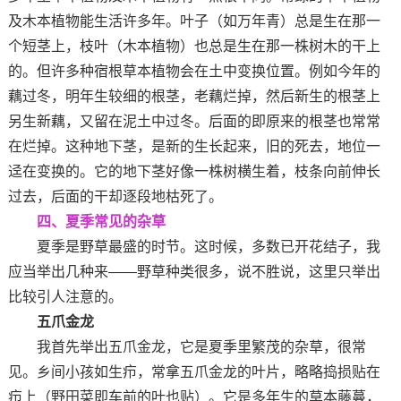
及木本植物能生活许多年。叶子（如万年青）总是生在那一
个短茎上，枝叶（木本植物）也总是生在那一株树木的干上
的。但许多种宿根草本植物会在土中变换位置。例如今年的
藕过冬，明年生较细的根茎，老藕烂掉，然后新生的根茎上
另生新藕，又留在泥土中过冬。后面的即原来的根茎也常常
在烂掉。这种地下茎，是新的生长起来，旧的死去，地位一
迳在变换的。它的地下茎好像一株树横生着，枝条向前伸长
过去，后面的干却逐段地枯死了。
四、夏季常见的杂草
夏季是野草最盛的时节。这时候，多数已开花结子，我
应当举出几种来——野草种类很多，说不胜说，这里只举出
比较引人注意的。
五爪金龙
我首先举出五爪金龙，它是夏季里繁茂的杂草，很常
见。乡间小孩如生疖，常拿五爪金龙的叶片，略略捣损贴在
疖上（野田菜即车前的叶也贴）。它是多年生的草本藤蔓，