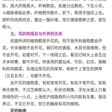
卧。高大的很高大，秆梢数层，各属分出数枝，下生小花。
斗蟋蟀者取此草，秆梢劈作数片，折下，再用手指捋上去。
把秆的肉质捋去，露出一簇纤维，用它撩拨蟋蟀之怒，使互
相斗。
五、花的构造及与外界的关系
前面所讲的植物都是开花的。但不是所有植物都会开
花。许多植物不会开花。我们吃的香菇、木耳也是植物，但
不会开花。初夏时节，下一场雨之后，看见烂树头上会生出
许多树蕈，都不开花。供食用的葛仙米、竹荪、石花，做糊
料的鸡脚菜，及墙边常见的凤尾草，老树干上常生的牌草
（又名瓦韦），也都不开花。
会开花的植物里，有些常常开花，有些不常开花。如有
种无根萍，不过芝麻那么大，形状也相像，浮在水面上只看
到绿色的一小点，上海淞沪线路旁的小沟内就有生着。我培
养过，不见它开花，但它的确是有花的植物。
花的构造