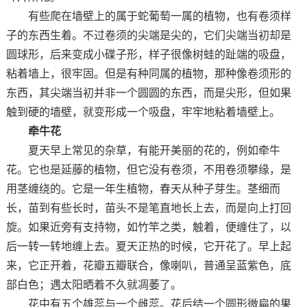
有些爬在墙壁上的属于蛇葡萄一属的植物，也有卷须样
子的东西生着。不过卷须的尖端是尖的，它们尖端当初却是
圆球形，后来变成小碟子形，样子很像树蛙的趾端的吸盘，
粘着墙上，很牢固。但是有种同属的植物，那种像卷须形的
东西，其尖端当初并非一个圆圆的东西，而是尖形，但如果
触到硬的墙壁，就变形成一个吸盘，牢牢地粘着墙壁上。
牵牛花
夏天早上常见的杂草，有能开美丽的花的，例如牵牛
花。它也是延藤的植物，但它没有卷须，不用卷须攀缘，是
用茎缠绕的。它是一年生植物，春天从种子芽生。茎细而
长，苗到有些长时，苗头不是笔直地长上去，而是向上打回
旋。如果近旁有支持物，如竹竿之类，触着，便缠住了，以
后一转一转地缠上去。夏天正热的时候，它开花了。早上起
来，它正开着，花瓣五瓣联合，像喇叭，普通呈蓝紫色，底
部白色；遇太阳晒着不久就凋萎了。
花中有五个雄蕊与一个雌蕊。花后结一个圆形微扁的果