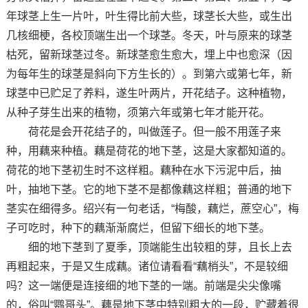
年球茎上生一片叶，叶生得比前大些，球茎长大些，或生出
几核细梗，各校顶端生出一个球茎。冬天，叶与原来的球茎
枯死，留新球茎过冬。新球茎愈生愈大，埋上中也愈深（因
为每年生的球茎是斜向下方生长的）。到第六或第七年，新
球茎中已贮足了养料，遂生叶两片，开花结子。这种植物，
从种子芽生出来的植物，须第六年或第七年才能开花。
荷花是会开花结子的，叫做莲子。但一般不用莲子来
种，用藕来种植。藕是荷花的地下茎，这是大家都知道的。
荷花的地下茎初生时不这样粗。藕种在水下污泥中后，抽
叶，抽地下茎。它的地下茎不是都像藕这样粗；普通的地下
茎实在细得多。绍兴有一句老话，“梅酸，藕烂，蔗空心”，梅
子可吃时，种下的藕渐渐腐烂，但留下细长的地下茎。
细的地下茎到了夏季，顶端能生出较粗的芽，且长上去
再粗起来，于是又生成藕。诸位请看看“藕梢头”，不是较细
吗？这一端便是连接细的地下茎的一端。前端是尖尖像嘴
的，俗叫“鹦哥头”。藕是地下茎中特别粗大的一段，贮藏着很