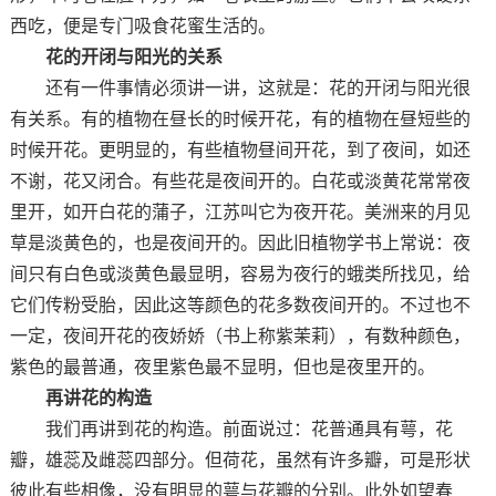
西吃，便是专门吸食花蜜生活的。
花的开闭与阳光的关系
还有一件事情必须讲一讲，这就是：花的开闭与阳光很
有关系。有的植物在昼长的时候开花，有的植物在昼短些的
时候开花。更明显的，有些植物昼间开花，到了夜间，如还
不谢，花又闭合。有些花是夜间开的。白花或淡黄花常常夜
里开，如开白花的蒲子，江苏叫它为夜开花。美洲来的月见
草是淡黄色的，也是夜间开的。因此旧植物学书上常说：夜
间只有白色或淡黄色最显明，容易为夜行的蛾类所找见，给
它们传粉受胎，因此这等颜色的花多数夜间开的。不过也不
一定，夜间开花的夜娇娇（书上称紫茉莉），有数种颜色，
紫色的最普通，夜里紫色最不显明，但也是夜里开的。
再讲花的构造
我们再讲到花的构造。前面说过：花普通具有萼，花
瓣，雄蕊及雌蕊四部分。但荷花，虽然有许多瓣，可是形状
彼此有些相像，没有明显的萼与花瓣的分别。此外如望春