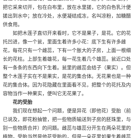
把它采来切开，包在白布里，放在水里搓，它的白色乳汁便
搓出到水中；放在冷处，水便凝结成冻，名叫凉粉，加糖醋
供食用。
如把木莲子直切开来看时，它不是果子，是花。它的花
托凹进，像一个瓮，里面生着许多小花：底下生有许多雌
花，每花只有一个雌蕊，下有一个胀大的子房，上面一根细
长的花柱。上部生着雄花，每一花生着几个雄蕊。瓮近口处
有一条条的东西向下生着。瓮里的雌蕊会结子（果实）。但
整个木莲子实在不是果实，是花的集合体。无花果也是一种
花的集合体。因为花隐藏在里面看不见，把整个的花托及内
容物当作一种果实，便叫它无花果了。
花的受胎
我们现在想起一个问题，便是异花（即他花）受胎（前
已说及，即花粉抽管，把一些物质输送到子房的胚珠里，与
别一些物质合并）的问题。雌蕊与雄蕊分开生在两朵花里的
植物，受胎当然是他花受胎的，但是一朵花里如果生着雌蕊