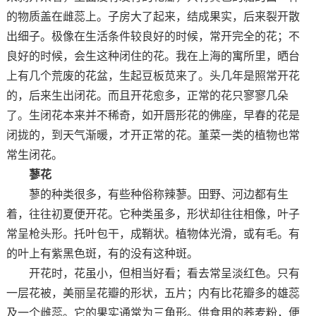
的物质盖在雌蕊上。子房大了起来，结成果实，后来裂开散
出细子。极像在生活条件较良好的时候，常开完全的花；不
良好的时候，会生这种闭住的花。我在上海的寓所里，晒台
上有几个荒废的花盆，生起豆板苋来了。头几年是照常开花
的，后来生出闭花。而且开花愈多，正常的花只寥寥几朵
了。生闭花本来并不稀奇，如开唇形花的佛座，早春的花是
闭拢的，到天气渐暖，才开正常的花。堇菜一类的植物也常
常生闭花。
蓼花
蓼的种类很多，有些种俗称辣蓼。田野、河边都有生
着，往往初夏便开花。它种类虽多，形状却往往相像，叶子
常呈枪头形。托叶包干，成鞘状。植物体光滑，或有毛。有
的叶上有紫黑色斑，有的没有这种斑。
开花时，花虽小，但相当好看；看去常呈淡红色。只有
一层花被，美丽呈花瓣的形状，五片；内有比花瓣多的雄蕊
及一个雌蕊。它的果实通常为三角形。供食用的荞麦粉，便