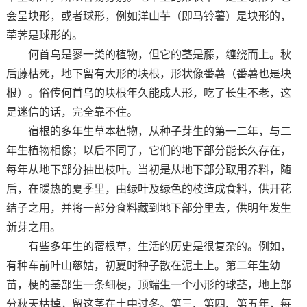
会呈块形，或者球形，例如洋山芋（即马铃薯）是块形的，
荸荠是球形的。
何首乌是寥一类的植物，但它的茎是藤，缠绕而上。秋
后藤枯死，地下留有大形的块根，形状像番薯（番薯也是块
根）。俗传何首乌的块根年久能成人形，吃了长生不老，这
是迷信的话，完全靠不住。
宿根的多年生草本植物，从种子芽生的第一二年，与二
年生植物相像；以后不同了，它们的地下部分能长久存在，
每年从地下部分抽出枝叶。当初是从地下部分取用养料，随
后，在暖热的夏季里，由绿叶及绿色的枝造成食料，供开花
结子之用，并将一部分食料藏到地下部分里去，供明年发生
新芽之用。
有些多年生的蓿根草，生活的历史是很复杂的。例如，
有种车前叶山慈姑，初夏时种子散在泥土上。第二年生幼
苗，梗的基部生一条细梗，顶端生一个小形的球茎，地上部
分秋天枯掉，留这茎在土中过冬。第三、第四、第五年，每