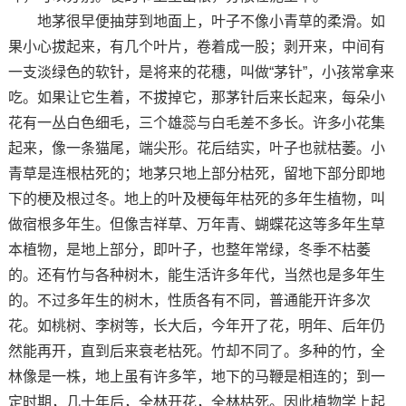
地茅很早便抽芽到地面上，叶子不像小青草的柔滑。如
果小心拔起来，有几个叶片，卷着成一股；剥开来，中间有
一支淡绿色的软针，是将来的花穗，叫做“茅针”，小孩常拿来
吃。如果让它生着，不拔掉它，那茅针后来长起来，每朵小
花有一丛白色细毛，三个雄蕊与白毛差不多长。许多小花集
起来，像一条猫尾，端尖形。花后结实，叶子也就枯萎。小
青草是连根枯死的；地茅只地上部分枯死，留地下部分即地
下的梗及根过冬。地上的叶及梗每年枯死的多年生植物，叫
做宿根多年生。但像吉祥草、万年青、蝴蝶花这等多年生草
本植物，是地上部分，即叶子，也整年常绿，冬季不枯萎
的。还有竹与各种树木，能生活许多年代，当然也是多年生
的。不过多年生的树木，性质各有不同，普通能开许多次
花。如桃树、李树等，长大后，今年开了花，明年、后年仍
然能再开，直到后来衰老枯死。竹却不同了。多种的竹，全
林像是一株，地上虽有许多竿，地下的马鞭是相连的；到一
定时期，几十年后，全林开花，全林枯死。因此植物学上起