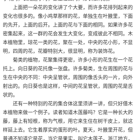
上面把一朵花的变化讲了个大要，而许多花排列起来的
变化也很多的。像小鸡草那样的花，单独生在叶腋里，下面
的先开，上面的后开。上面的花与下面的相同。如果许多花
密集起来，这一群的花会发生大变化，变成彼此不相同。木
本植物里，琼花一类的花，聚在一处，中央的花小形，不显
明，四周的花，花瓣特别大，很显明，称为装饰花。
菊类的植物，花聚集得更密，许多小形的花生在一个花
托上。向日葵的花托像一张盘。许多菊类，生在周围的花与
生在中央的不同：中央呈管状，周围的像舌头的一片，向外
射出的。向日葵也是这样，中间的花呈管状，周围的花是舌
状的。
还有一种特别的花的集合体这里须讲一讲，但只好借木
本植物来做一个例子。读者知道木莲藤吗？它是一种长大的
藤，藤上有短根，称为气根，用它来生住在树干皮上，就这
样延上去。它生着厚实的蛋形的叶。夏天，叶腋里开花，但
普通不知道它是花，当它是果实，叫它木莲子。浙江地方，