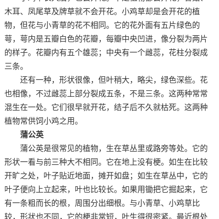
木耳、凤尾草及牌草就不会开花。小鸡草却是会开花的植
物，但花与小青草的花不相同。它的花外面有五片绿色的
萼，萼内是五瓣白色的花瓣，每瓣中央凹进，像分裂为两片
的样子。花瓣内有五个雄蕊；中央有一个雌蕊，花柱分裂成
三条。
还有一种，形状很像，但叶稍大，略尖，绿色深些。花
也相像，不过雌蕊上部分裂成五条，不是三条。这两种常常
混生在一处。它们很早就开花，结子后不久就枯死。这两种
植物常供饲小鸡之用。
蒲公英
蒲公英是很常见的植物，生在草丛里或路旁等处。它的
形状一看与前三种大不相同。它在地上没有梗。如生在比较
开旷之处，叶子贴近地面，摊开如盘；如生在草丛中，它的
叶子便向上立起来，叶也比较长。如果用锄把它掘起来，它
有一条粗而长的根，周围分出细根。与小青草、小鸡草比
较，形状也不同，它的梗非常短，叶生得很密紧。最近根处