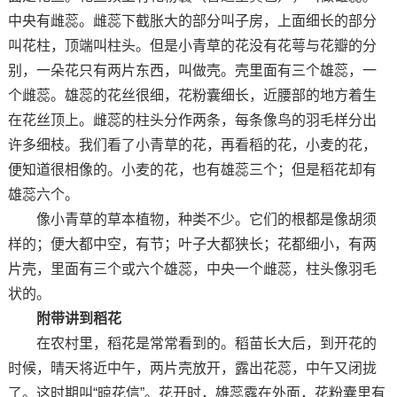
中央有雌蕊。雌蕊下截胀大的部分叫子房，上面细长的部分
叫花柱，顶端叫柱头。但是小青草的花没有花萼与花瓣的分
别，一朵花只有两片东西，叫做壳。壳里面有三个雄蕊，一
个雌蕊。雄蕊的花丝很细，花粉囊细长，近腰部的地方着生
在花丝顶上。雌蕊的柱头分作两条，每条像鸟的羽毛样分出
许多细枝。我们看了小青草的花，再看稻的花，小麦的花，
便知道很相像的。小麦的花，也有雄蕊三个；但是稻花却有
雄蕊六个。
像小青草的草本植物，种类不少。它们的根都是像胡须
样的；便大都中空，有节；叶子大都狭长；花都细小，有两
片壳，里面有三个或六个雄蕊，中央一个雌蕊，柱头像羽毛
状的。
附带讲到稻花
在农村里，稻花是常常看到的。稻苗长大后，到开花的
时候，晴天将近中午，两片壳放开，露出花蕊，中午又闭拢
了。这时期叫“晾花信”。花开时，雄蕊露在外面，花粉囊里有