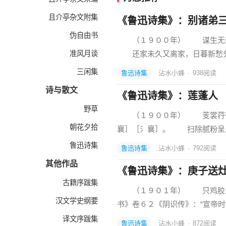
且介亭杂文附集
《鲁迅诗集》：别诸弟
伪自由书
（１９００年） 谋生无奈
准风月谈
还家未久又离家，日暮新愁
三闲集
鲁迅诗集
沾水小蜂
·
938
阅读
诗与散文
《鲁迅诗集》：莲蓬人
野草
（１９００年） 芰裳荇带
朝花夕拾
襄］［氵襄］。 扫除腻粉呈
鲁迅诗集
鲁迅诗集
沾水小蜂
·
792
阅读
其他作品
《鲁迅诗集》：庚子送
古籍序跋集
（１９０１年） 只鸡胶牙
汉文学史纲要
书》卷６２《阴识传》：“宣帝
译文序跋集
鲁迅诗集
沾水小蜂
·
872
阅读