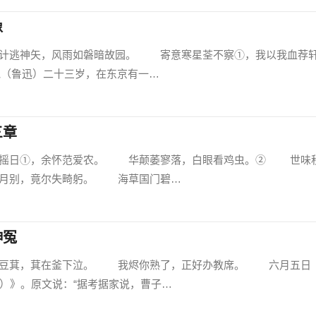
像
逃神矢，风雨如磐暗故园。 寄意寒星荃不察①，我以我血荐
他（鲁迅）二十三岁，在东京有一…
三章
日①，余怀范爱农。 华颠萎寥落，白眼看鸡虫。② 世味
月别，竟尔失畸躬。 海草国门碧…
伸冤
豆萁，萁在釜下泣。 我烬你熟了，正好办教席。 六月
）》。原文说：“据考据家说，曹子…