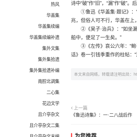
诗中“破”作“旧”，“漏”作“破
热风
①鲁迅《华盖集·题记》：“
华盖集
兆，但俗人可不行，华盖在上
华盖集续编
②《吴子·治兵》：“如坐漏
华盖集续编补遗
船中，便足了一生矣。”
③《左传》哀公六年：“鲍子
集外文集
话》卷一引钱季重作的柱帖：“
集外集拾遗
集外集拾遗补编
本文来自网络，转载请注明出处：
h
南腔北调集
二心集
花边文学
上一篇
且介亭杂文
《鲁迅诗集》：一·二八战后作
且介亭杂文二集
为您推荐
且介亭杂文末编