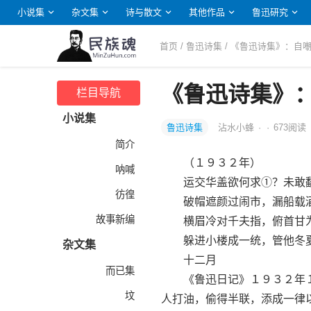
小说集
杂文集
诗与散文
其他作品
鲁迅研究
首页
/
鲁迅诗集
/ 《鲁迅诗集》：自
《鲁迅诗集》
栏目导航
小说集
鲁迅诗集
沾水小蜂
·
·
673
阅读
简介
（１９３２年）
呐喊
运交华盖欲何求①？未敢翻
彷徨
破帽遮颜过闹市，漏船载酒
故事新编
横眉冷对千夫指，俯首甘为
躲进小楼成一统，管他冬夏
杂文集
十二月
而已集
《鲁迅日记》１９３２年１０
坟
人打油，偷得半联，添成一律