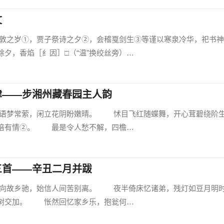
文
岁①，贾子祭诗之夕②，会稽戛剑生③等谨以寒泉冷华，祀书神
夕，香焰［纟因］□（“温”换绞丝旁）…
律——步湘州藏春园主人韵
梦常萦，闲立花阴盼嫩晴。 怵目飞红随蝶舞，开心茸碧绕阶
倍有情②。 最是令人愁不解，四檐…
三首——辛丑二月并跋
故乡驰，始信人间苦别离。 夜半倚床忆诸弟，残灯如豆月明
树交加。 怅然回忆家乡乐，抱瓮何…