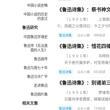
中国小说史略
《鲁迅诗集》：祭书神
中国小说的历史
的变迁
（１９０１年） 上章困敦之
④，而缀之以俚词曰：今之夕兮除
鲁迅研究
鲁迅诗集
沾水小蜂
·
888
阅读
中国鲁迅学通史
鲁迅传《无法直
《鲁迅诗集》：惜花四
面的人生》
（１９０１年） 鸟啼铃语
鲁迅画传
天于绝代偏多妒，时至将离
鲁迅与我七十年
鲁迅诗集
沾水小蜂
·
831
阅读
鲁迅与许广平
《鲁迅诗集》：别诸弟
走进鲁迅
（１９０１年） 梦魂常向
鲁迅相片集
日暮舟停老圃家，棘篱绕屋
相关文集
鲁迅诗集
沾水小蜂
·
734
阅读