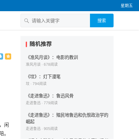
星期五
搜索
随机推荐
《准风月谈》：电影的教训
准风月谈
·
678
阅读
《坟》：灯下漫笔
坟
·
794
阅读
《走进鲁迅》：鲁迅风骨
走进鲁迅
·
779
阅读
《走进鲁迅》：殖民地鲁迅和仇恨政治学的
崛起
，闲
走进鲁迅
·
905
阅读
陪。