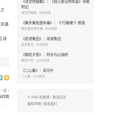
《译文序跋集》：《自己发见的欢喜》译者
附记
祖之
译文序跋集
·
806
阅读
《集外集拾遗补编》：《“行路难”》按语
拍浮酒
集外集拾遗补编
·
694
阅读
江诗
《走进鲁迅》：闲读鲁迅
走进鲁迅
·
649
阅读
《朝花夕拾》：阿长与山海经
朝花夕拾
·
1034
阅读
《二心集》：风马牛
二心集
·
723
阅读
一篇
咏四首
© 2026
民族魂
• 鲁迅先生
版权声明
|
联系我们