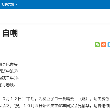
相关文集
嘲
：自嘲
身已碰头。
泛中流②。
孺子牛③。
与春秋。
月１２日：“午后，为柳亚子书一条幅云：（略）。达夫赏饭
以请之。”按，１０月５日郁达夫在聚丰园宴请兄郁华，请鲁迅作