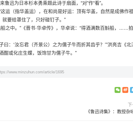
”。后来鲁迅为日本杉本勇乘题此诗于扇面，“对”作“看”。
这运（指华盖运），在和尚是好运：顶有华盖，自然是成佛作
，就要给罩住了，只好碰钉子。”
船之中。”《晋书·华卓传》，华卓说：“得酒满数百斛船，……
曰：‘汝忘君（齐景公）之为儒子牛而折其齿乎？’”洪亮吉《北
酒酣或化庄生蝶，饭饱甘为儒子牛。”
ttps://www.minzuhun.com/article/1695
下
《鲁迅诗集》：教授杂