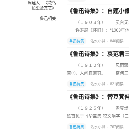
周建人：《花鸟
鱼虫及其它》
《鲁迅诗集》：自题小
鲁迅相关
（１９０３年） 灵台无计
许寿裳《怀旧》：“1903年
鲁迅诗集
沾水小蜂
·
840
阅读
《鲁迅诗集》：哀范君
（１９１２年） 风雨飘摇
苦③，人间直道穷。 奈何三
鲁迅诗集
沾水小蜂
·
821
阅读
《鲁迅诗集》：替豆萁
（１９２５年） 煮豆燃
这首见于《华盖集·咬文嚼字（三
鲁迅诗集
沾水小蜂
·
767
阅读