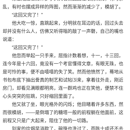
乱，有时也摆成异样的阵图，然而渐渐的减少了，模胡了。
“这回又完了！”
他大吃一惊，直跳起来，分明就在耳边的话，回过头去
却并没有什么人，仿佛又听得嗡的敲了一声磬，自己的嘴也
说道：
“这回又完了！”
他忽而举起一只手来，屈指计数着想，十一，十三回，
连今年是十六回，竟没有一个考官懂得文章，有眼无珠，也
是可怜的事，便不由嘻嘻的失了笑。然而他愤然了，蓦地从
书包布底下抽出誊真的制艺和试帖⑶来，拿着往外走，刚近
房门，却看见满眼都明亮，连一群鸡也正在笑他，便禁不住
心头突突的狂跳，只好缩回里面了。
他又就了坐，眼光格外的闪烁；他目睹着许多东西，然
而很模胡，——是倒塌了的糖塔一般的前程躺在他面前，这
前程又只是广大起来，阻住了他的一切路。
别家的炊烟早消歇了，碗筷也洗过了，而陈士成还不去