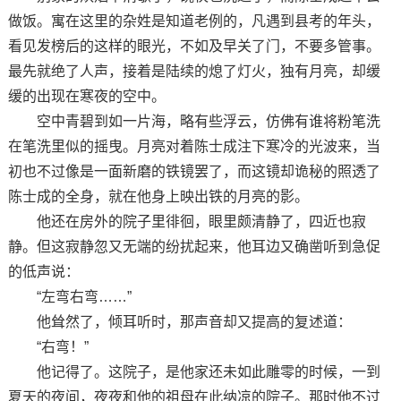
做饭。寓在这里的杂姓是知道老例的，凡遇到县考的年头，
看见发榜后的这样的眼光，不如及早关了门，不要多管事。
最先就绝了人声，接着是陆续的熄了灯火，独有月亮，却缓
缓的出现在寒夜的空中。
空中青碧到如一片海，略有些浮云，仿佛有谁将粉笔洗
在笔洗里似的摇曳。月亮对着陈士成注下寒冷的光波来，当
初也不过像是一面新磨的铁镜罢了，而这镜却诡秘的照透了
陈士成的全身，就在他身上映出铁的月亮的影。
他还在房外的院子里徘徊，眼里颇清静了，四近也寂
静。但这寂静忽又无端的纷扰起来，他耳边又确凿听到急促
的低声说：
“左弯右弯……”
他耸然了，倾耳听时，那声音却又提高的复述道：
“右弯！”
他记得了。这院子，是他家还未如此雕零的时候，一到
夏天的夜间，夜夜和他的祖母在此纳凉的院子。那时他不过