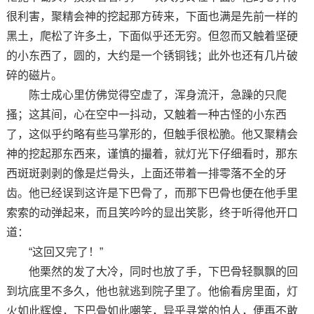
很利害，聚精会神的挖起那方砖来，下面也满是先前一样的
黑土，爬松了许多土，下面似乎还无穷。但忽而又触着坚硬
的小东西了，圆的，大约是一个锈铜钱；此外也还有几片破
碎的磁片。
陈士成心里仿佛觉得空虚了，浑身流汗，急躁的只爬
搔；这其间，心在空中一抖动，又触着一种古怪的小东西
了，这似乎约略有些马掌形的，但触手很松脆。他又聚精会
神的挖起那东西来，谨慎的撮着，就灯光下仔细看时，那东
西斑斑剥剥的像是烂骨头，上面还带着一排零落不全的牙
齿。他已经误到这许是下巴骨了，而那下巴骨也便在他手里
索索的动弹起来，而且笑吟吟的显出笑影，终于听得他开口
道：
“这回又完了！”
他栗然的发了大冷，同时也放了手，下巴骨轻飘飘的回
到坑底里不多久，他也就逃到院子里了。他偷看房里面，灯
火如此辉煌，下巴骨如此嘲笑，异乎寻常的怕人，便再不敢