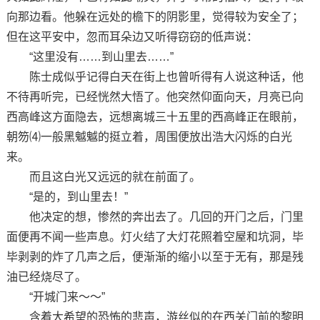
向那边看。他躲在远处的檐下的阴影里，觉得较为安全了；
但在这平安中，忽而耳朵边又听得窃窃的低声说：
“这里没有……到山里去……”
陈士成似乎记得白天在街上也曾听得有人说这种话，他
不待再听完，已经恍然大悟了。他突然仰面向天，月亮已向
西高峰这方面隐去，远想离城三十五里的西高峰正在眼前，
朝笏⑷一般黑魆魆的挺立着，周围便放出浩大闪烁的白光
来。
而且这白光又远远的就在前面了。
“是的，到山里去！”
他决定的想，惨然的奔出去了。几回的开门之后，门里
面便再不闻一些声息。灯火结了大灯花照着空屋和坑洞，毕
毕剥剥的炸了几声之后，便渐渐的缩小以至于无有，那是残
油已经烧尽了。
“开城门来～～”
含着大希望的恐怖的悲声，游丝似的在西关门前的黎明