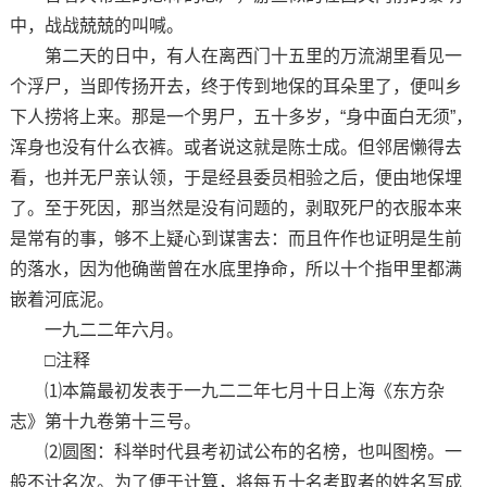
中，战战兢兢的叫喊。
第二天的日中，有人在离西门十五里的万流湖里看见一
个浮尸，当即传扬开去，终于传到地保的耳朵里了，便叫乡
下人捞将上来。那是一个男尸，五十多岁，“身中面白无须”，
浑身也没有什么衣裤。或者说这就是陈士成。但邻居懒得去
看，也并无尸亲认领，于是经县委员相验之后，便由地保埋
了。至于死因，那当然是没有问题的，剥取死尸的衣服本来
是常有的事，够不上疑心到谋害去：而且仵作也证明是生前
的落水，因为他确凿曾在水底里挣命，所以十个指甲里都满
嵌着河底泥。
一九二二年六月。
□注释
⑴本篇最初发表于一九二二年七月十日上海《东方杂
志》第十九卷第十三号。
⑵圆图：科举时代县考初试公布的名榜，也叫图榜。一
般不计名次。为了便于计算，将每五十名考取者的姓名写成