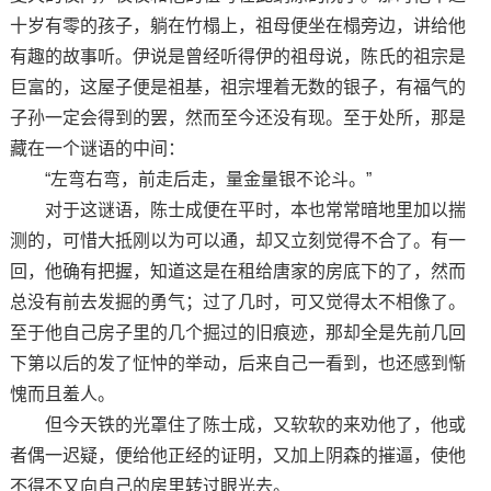
十岁有零的孩子，躺在竹榻上，祖母便坐在榻旁边，讲给他
有趣的故事听。伊说是曾经听得伊的祖母说，陈氏的祖宗是
巨富的，这屋子便是祖基，祖宗埋着无数的银子，有福气的
子孙一定会得到的罢，然而至今还没有现。至于处所，那是
藏在一个谜语的中间：
“左弯右弯，前走后走，量金量银不论斗。”
对于这谜语，陈士成便在平时，本也常常暗地里加以揣
测的，可惜大抵刚以为可以通，却又立刻觉得不合了。有一
回，他确有把握，知道这是在租给唐家的房底下的了，然而
总没有前去发掘的勇气；过了几时，可又觉得太不相像了。
至于他自己房子里的几个掘过的旧痕迹，那却全是先前几回
下第以后的发了怔忡的举动，后来自己一看到，也还感到惭
愧而且羞人。
但今天铁的光罩住了陈士成，又软软的来劝他了，他或
者偶一迟疑，便给他正经的证明，又加上阴森的摧逼，使他
不得不又向自己的房里转过眼光去。