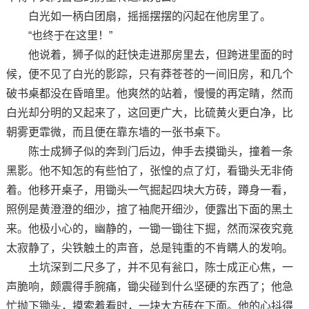
白光如一柄白团扇，摇摇摆摆的闪起在他房里了。
“也终于在这里！”
他说着，狮子似的赶快走进那房里去，但跨进里面的时
候，便不见了白光的影踪，只有莽苍苍的一间旧房，和几个
破书桌都没在昏暗里。他爽然的站着，慢慢的再定睛，然而
白光却分明的又起来了，这回更广大，比硫黄火更白净，比
朝雾更霏微，而且便在靠东墙的一张书桌下。
陈士成狮子似的奔到门后边，伸手去摸锄头，撞着一条
黑影。他不知怎的有些怕了，张惶的点了灯，看锄头无非倚
着。他移开桌子，用锄头一气掘起四块大方砖，蹲身一看，
照例是黄澄澄的细沙，揎了袖爬开细沙，便露出下面的黑土
来。他极小心的，幽静的，一锄一锄往下掘，然而深夜究竟
太寂静了，尖铁触土的声音，总是钝重的不肯瞒人的发响。
土坑深到二尺多了，并不见有瓮口，陈士成正心焦，一
声脆响，颇震得手腕痛，锄尖碰到什么坚硬的东西了；他急
忙抛下锄头，摸索着看时，一块大方砖在下面。他的心抖得