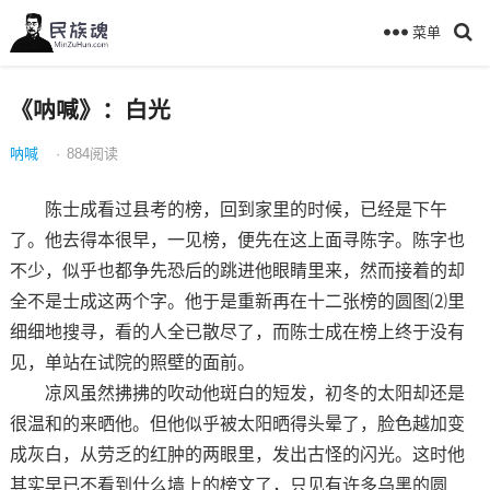
菜单
《呐喊》：白光
呐喊
·
884
阅读
陈士成看过县考的榜，回到家里的时候，已经是下午
了。他去得本很早，一见榜，便先在这上面寻陈字。陈字也
不少，似乎也都争先恐后的跳进他眼睛里来，然而接着的却
全不是士成这两个字。他于是重新再在十二张榜的圆图⑵里
细细地搜寻，看的人全已散尽了，而陈士成在榜上终于没有
见，单站在试院的照壁的面前。
凉风虽然拂拂的吹动他斑白的短发，初冬的太阳却还是
很温和的来晒他。但他似乎被太阳晒得头晕了，脸色越加变
成灰白，从劳乏的红肿的两眼里，发出古怪的闪光。这时他
其实早已不看到什么墙上的榜文了，只见有许多乌黑的圆