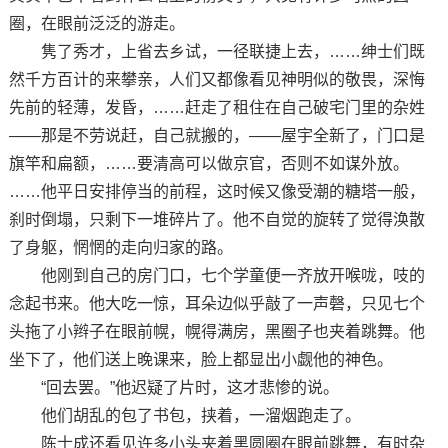
圈，在眼前泛泛的游走。
隽了秀才，上省去乡试，一径联捷上去，……绅士们既
然千方百计的来攀亲，人们又都像看见神明似的敬畏，深悔
先前的轻薄，发昏，……赶走了租住在自己破宅门里的杂姓
——那是不劳说赶，自己就搬的，——屋宇全新了，门口是
旗竿和扁额，……要清高可以做京官，否则不如谋外放。
……他平日安排停当的前程，这时候又像受潮的糖塔一般，
刹时倒塌，只剩下一堆碎片了。他不自觉的旋转了觉得涣散
了身躯，惘惘的走向归家的路。
他刚到自己的房门口，七个学童便一齐放开喉咙，吱的
念起书来。他大吃一惊，耳朵边似乎敲了一声磬，只见七个
头拖了小辫子在眼前幌，幌得满房，黑圈子也夹着跳舞。他
坐下了，他们送上晚课来，脸上都显出小觑他的神色。
“回去罢。”他迟疑了片时，这才悲惨的说。
他们胡乱的包了书包，挟着，一溜烟跑走了。
陈士成还看见许多小头夹着黑圆圈在眼前跳舞，有时杂