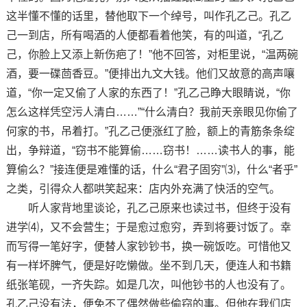
这半懂不懂的话里，替他取下一个绰号，叫作孔乙己。孔乙
己一到店，所有喝酒的人便都看着他笑，有的叫道，“孔乙
己，你脸上又添上新伤疤了！”他不回答，对柜里说，“温两碗
酒，要一碟茴香豆。”便排出九文大钱。他们又故意的高声嚷
道，“你一定又偷了人家的东西了！”孔乙己睁大眼睛说，“你
怎么这样凭空污人清白……”“什么清白？我前天亲眼见你偷了
何家的书，吊着打。”孔乙己便涨红了脸，额上的青筋条条绽
出，争辩道，“窃书不能算偷……窃书！……读书人的事，能
算偷么？”接连便是难懂的话，什么“君子固穷”⑶，什么“者乎”
之类，引得众人都哄笑起来：店内外充满了快活的空气。
听人家背地里谈论，孔乙己原来也读过书，但终于没有
进学⑷，又不会营生；于是愈过愈穷，弄到将要讨饭了。幸
而写得一笔好字，便替人家钞钞书，换一碗饭吃。可惜他又
有一样坏脾气，便是好吃懒做。坐不到几天，便连人和书籍
纸张笔砚，一齐失踪。如是几次，叫他钞书的人也没有了。
孔乙己没有法，便免不了偶然做些偷窃的事。但他在我们店