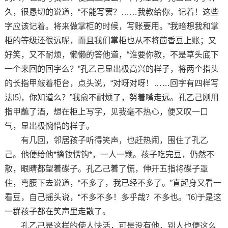
久，很恳切的说道，“不能写罢？……我教给你，记着！这些
字应该记着。将来做掌柜的时候，写账要用。”我暗想我和掌
柜的等级还很远呢，而且我们掌柜也从不将茴香豆上账；又
好笑，又不耐烦，懒懒的答他道，“谁要你教，不是草头底下
一个来回的回字么？”孔乙己显出极高兴的样子，将两个指头
的长指甲敲着柜台，点头说，“对呀对呀！……回字有四样写
法⑸，你知道么？”我愈不耐烦了，努着嘴走远。孔乙己刚用
指甲蘸了酒，想在柜上写字，见我毫不热心，便又叹一口
气，显出极惋惜的样子。
有几回，邻居孩子听得笑声，也赶热闹，围住了孔乙
己。他便给他*擒钕愣钩*，一人一颗。孩子吃完豆，仍然不
散，眼睛都望着碟子。孔乙己着了慌，伸开五指将碟子罩
住，弯腰下去说道，“不多了，我已经不多了。”直起身又看一
看豆，自己摇头说，“不多不多！多乎哉？不多也。”⑹于是这
一群孩子都在笑声里走散了。
孔乙己是这样的使人快活，可是没有他，别人也便这么