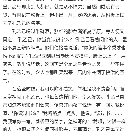
里，品行却比别人都好，就是从不拖欠；虽然间或没有现
钱，暂时记在粉板上，但不出一月，定然还清，从粉板上拭
去了孔乙己的名字。
孔乙己喝过半碗酒，涨红的脸色渐渐复了原，旁人便又
问道，“孔乙己，你当真认识字么？”孔乙己看着问他的人，显
出不屑置辩的神气。他们便接着说道，“你怎的连半个秀才也
捞不到呢？”孔乙己立刻显出颓唐不安模样，脸上笼上了一层
灰色，嘴里说些话；这回可是全是之乎者也之类，一些不懂
了。在这时候，众人也都哄笑起来：店内外充满了快活的空
气。
在这些时候，我可以附和着笑，掌柜是决不责备的。而
且掌柜见了孔乙己，也每每这样问他，引人发笑。孔乙己自
己知道不能和他们谈天，便只好向孩子说话。有一回对我说
道，“你读过书么？”我略略点一点头。他说，“读过书，……
我便考你一考。茴香豆的茴字，怎样写的？”我想，讨饭一样
的人，也配考我么？便回过脸去，不再理会。孔乙己等了许