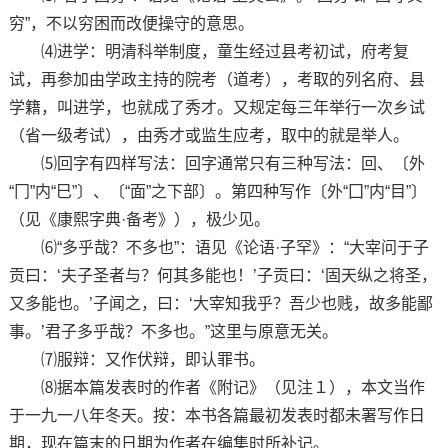
穷”，不以穷困而改便操守的意思。
⑷进学：明清科举制度，童生经过县考初试，府考复
试，再参加由学政主持的院考（道考），考取的列名府、县
学籍，叫进学，也就成了秀才。又规定每三年举行一次乡试
（省一级考试），由秀才或监生应考，取中的就是举人。
⑸回字有四样写法：回字通常只有三种写法：回、〔外
“冂”内“巳”〕、〔“面”之下部〕。第四种写作〔外“囗”内“目”〕
（见《康熙字典·备考》），极少见。
⑹“多乎哉？不多也”：语见《论语·子罕》：“大宰问于子
贡曰：‘夫子圣者与？何其多能也！’子贡曰：‘固天纵之将圣，
又多能也。’子闻之，曰：‘大宰知我乎？吾少也贱，故多能鄙
事。’君子多乎哉？不多也。”这里与原意无关。
⑺服辩：又作伏辩，即认罪书。
⑻据本篇发表时的作者《附记》（见注１），本文当作
于一九一八年冬天。按：本书各篇最初发表时都未署写作日
期，现在篇末的日期为作者在编集时所补记。