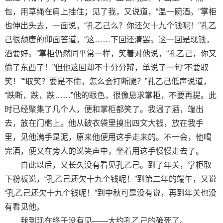
包，用草绳在肩上挂住；见了我，又说道，“温一碗酒。”掌柜
也伸出头去，一面说，“孔乙己么？你还欠十九个钱呢！”孔乙
己很颓唐的仰面答道，“这……下回还清罢。这一回是现钱，
酒要好。”掌柜仍然同平常一样，笑着对他说，“孔乙己，你又
偷了东西了！”但他这回却不十分分辩，单说了一句“不要取
笑！”“取笑？要是不偷，怎么会打断腿？”孔乙己低声说道，
“跌断，跌，跌……”他的眼色，很像恳求掌柜，不要再提。此
时已经聚集了几个人，便和掌柜都笑了。我温了酒，端出
去，放在门槛上。他从破衣袋里摸出四文大钱，放在我手
里，见他满手是泥，原来他便用这手走来的。不一会，他喝
完酒，便又在旁人的说笑声中，坐着用这手慢慢走去了。
自此以后，又长久没有看见孔乙己。到了年关，掌柜取
下粉板说，“孔乙己还欠十九个钱呢！”到第二年的端午，又说
“孔乙己还欠十九个钱呢！”到中秋可是没有说，再到年关也没
有看见他。
我到现在终于没有见——大约孔乙己的确死了。