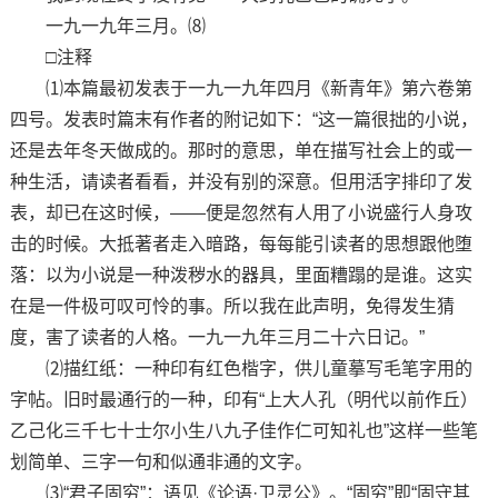
一九一九年三月。⑻
□注释
⑴本篇最初发表于一九一九年四月《新青年》第六卷第
四号。发表时篇末有作者的附记如下：“这一篇很拙的小说，
还是去年冬天做成的。那时的意思，单在描写社会上的或一
种生活，请读者看看，并没有别的深意。但用活字排印了发
表，却已在这时候，——便是忽然有人用了小说盛行人身攻
击的时候。大抵著者走入暗路，每每能引读者的思想跟他堕
落：以为小说是一种泼秽水的器具，里面糟蹋的是谁。这实
在是一件极可叹可怜的事。所以我在此声明，免得发生猜
度，害了读者的人格。一九一九年三月二十六日记。”
⑵描红纸：一种印有红色楷字，供儿童摹写毛笔字用的
字帖。旧时最通行的一种，印有“上大人孔（明代以前作丘）
乙己化三千七十士尔小生八九子佳作仁可知礼也”这样一些笔
划简单、三字一句和似通非通的文字。
⑶“君子固穷”：语见《论语·卫灵公》。“固穷”即“固守其