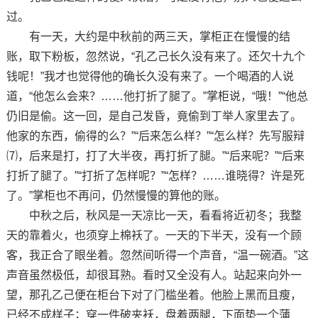
过。
有一天，大约是中秋前的两三天，掌柜正在慢慢的结
账，取下粉板，忽然说，“孔乙己长久没有来了。还欠十九个
钱呢！”我才也觉得他的确长久没有来了。一个喝酒的人说
道，“他怎么会来？……他打折了腿了。”掌柜说，“哦！”“他总
仍旧是偷。这一回，是自己发昏，竟偷到丁举人家里去了。
他家的东西，偷得的么？”“后来怎么样？”“怎么样？先写服辩
⑺，后来是打，打了大半夜，再打折了腿。”“后来呢？”“后来
打折了腿了。”“打折了怎样呢？”“怎样？……谁晓得？许是死
了。”掌柜也不再问，仍然慢慢的算他的账。
中秋之后，秋风是一天凉比一天，看看将近初冬；我整
天的靠着火，也须穿上棉袄了。一天的下半天，没有一个顾
客，我正合了眼坐着。忽然间听得一个声音，“温一碗酒。”这
声音虽然极低，却很耳熟。看时又全没有人。站起来向外一
望，那孔乙己便在柜台下对了门槛坐着。他脸上黑而且瘦，
已经不成样子；穿一件破夹袄，盘着两腿，下面垫一个蒲