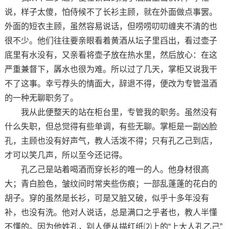
说，样子太傻，怕侍候不了长衫主顾，就在外面做点事罢。
外面的短衣主顾，虽然容易说话，但唠唠叨叨缠夹不清的也
很不少。他们往往要亲眼看着黄酒从坛子里舀出，看过壶子
底里有水没有，又亲看将壶子放在热水里，然后放心：在这
严重兼督下，羼水也很为难。所以过了几天，掌柜又说我干
不了这事。幸亏荐头的情面大，辞退不得，便改为专管温酒
的一种无聊职务了。
我从此便整天的站在柜台里，专管我的职务。虽然没有
什么失职，但总觉得有些单调，有些无聊。掌柜是一副凶脸
孔，主顾也没有好声气，教人活泼不得；只有孔乙己到店，
才可以笑几声，所以至今还记得。
孔乙己是站着喝酒而穿长衫的唯一的人。他身材很高
大；青白脸色，皱纹间时常夹些伤痕；一部乱蓬蓬的花白的
胡子。穿的虽然是长衫，可是又脏又破，似乎十多年没有
补，也没有洗。他对人说话，总是满口之乎者也，教人半懂
不懂的。因为他姓孔，别人便从描红纸⑵上的“上大人孔乙己”