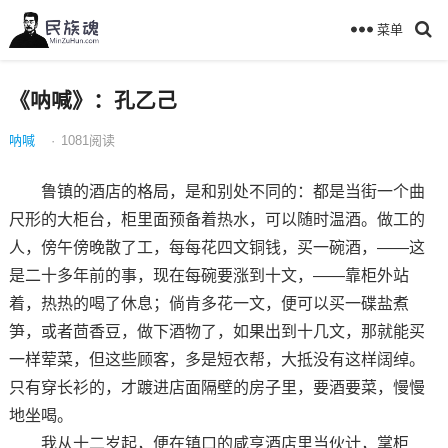
菜单
《呐喊》：孔乙己
呐喊
·
1081
阅读
鲁镇的酒店的格局，是和别处不同的：都是当街一个曲
尺形的大柜台，柜里面预备着热水，可以随时温酒。做工的
人，傍午傍晚散了工，每每花四文铜钱，买一碗酒，——这
是二十多年前的事，现在每碗要涨到十文，——靠柜外站
着，热热的喝了休息；倘肯多花一文，便可以买一碟盐煮
笋，或者茴香豆，做下酒物了，如果出到十几文，那就能买
一样荤菜，但这些顾客，多是短衣帮，大抵没有这样阔绰。
只有穿长衫的，才踱进店面隔壁的房子里，要酒要菜，慢慢
地坐喝。
我从十二岁起，便在镇口的咸亨酒店里当伙计，掌柜