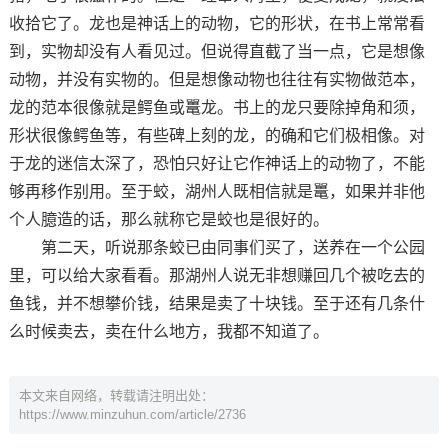
收拾它了。龙也是神话上的动物，它的形状，在书上常常看
到，实物却没有人看见过。但说得直截了当一点，它是想像
动物，并没有实物的。但是想像动物也往往有实物做范本，
龙的范本很像就是鳄鱼或鼍龙。书上的龙只要除掉角和须，
形状很像鳄鱼等，有些碑上刻的龙，的确和它们极相像。对
于龙的迷信太深了，恐怕只好让它作神话上的动物了，不能
够再移作别用。至于蛟，湖州人既相信就是鼍，如果并非他
个人臆造的话，那么就称它是蛟也是很好的。
第二天，听说那条蛟已由同事们买了，送养在一个公园
里，可以给大家看看。那湖州人说无非想赚回几个被吃去的
鱼钱，并不想攀价钱，结果是卖了十块钱。至于还有几条什
么时候卖去，卖在什么地方，我都不知道了。
本文来自网络，转载请注明出处：
https://www.minzuhun.com/article/2736