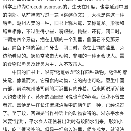
科学上称为Crocodilusprosus的，生长在印度，也蔓延到中国
的南部。从前韩愈写过一篇《祭鳄鱼文》，大概是祭这一种
鳄鱼。湖州人卖的一种，旧书上称为鼍，又称鼍龙。形状和
鳄鱼相像，不过生得小些，嘴短些，钝些；还有，闭口时，
下颚第四个牙齿，插在上颚的一个孔里，侧面看不见那牙
齿。鳄鱼下颚的第四个牙齿，闭口时，嵌在上颚的洼里，旁
边能看见的。鳄鱼常攻击大动物，非洲的一种更会吃人。鼍
的食物以鱼类及蛙类为主，从不攻击人。
中国的旧书上，说有“鼋鼍蛟龙”这样四种动物。鼋俗称癞
头鼋，像鳖而大。它是食肉动物，它的肉也可吃。原生中国
南部，前清杭州藩司前的河浜里有的养着。后来闻说渐渐被
人钓去吃掉了。苏州的西园里间说也有的养着。但我不曾去
看过。鼋便是生在长江流域沼泽中的鳄鱼的一种，已经说过
了。至于蛟，普通是当作神话上的动物看待的。浙东平水乡
常要“出洪”，平水乡人迷信着出洪时有蛟随水出来，形如小
猪，吃了很滋补的。但是一经窜入海里，便变成龙，就没法