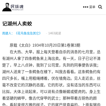
菜单
记湖州人卖蛟
周建人：《花鸟鱼虫及其它》
·
1463
阅读
原载《太白》1934年10月20日第1卷第3期
在大热、大旱，报上每天登着自杀的消息的七月里，总
有湖州人拿了四条鳄鱼来上海出卖。有一天，日子已记不清
楚了，早上八点钟，我到了公司里，先到的同事便告诉我；
湖州人送来了一条鳄鱼在楼下，叫我去看看。这条鳄鱼约有
四尺多长，嘴上用粗绳缚着，伏在墙角边。见人走近去，丝
毫不改变它的沉静的态度。它的形状，没有适当的东西可以
比拟，大体上说起来，可以说有点像蜥蜴或壁虎的。身上生
着坚硬的鳞甲，像古代穿甲的武士；那种带着古铜色的颜
色，看起来很古雅的样子。它的尾巴是直扁的，上面有锯齿