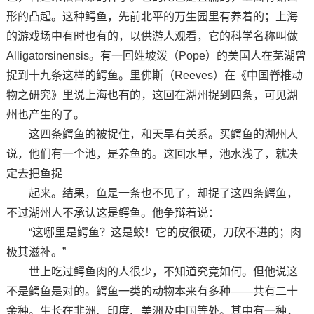
形的凸起。这种鳄鱼，先前北平的万生园里有养着的；上海
的游戏场中有时也有的，以供游人观看，它的科学名称叫做
Alligatorsinensis。有一回姓坡泼（Pope）的美国人在芜湖曾
捉到十九条这样的鳄鱼。里佛斯（Reeves）在《中国脊椎动
物之研究》里说上海也有的，这回在湖州捉到四条，可见湖
州也产生的了。
这四条鳄鱼的被捉住，和天旱有关系。买鳄鱼的湖州人
说，他们有一个池，是养鱼的。这回水旱，池水浅了，就决
定去把鱼捉
起来。结果，鱼是一条也不见了，却捉了这四条鳄鱼，
不过湖州人不承认这是鳄鱼。他争辩着说：
“这哪里是鳄鱼？这是蛟！它的皮很硬，刀砍不进的；肉
极其滋补。”
世上吃过鳄鱼肉的人很少，不知道究竟如何。但他说这
不是鳄鱼是对的。鳄鱼一类的动物本来有多种——共有二十
余种。生长在非洲、印度、美洲及中国等处。其中有一种，