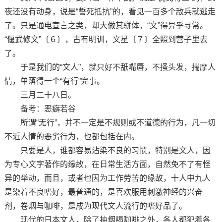
夜还没有动身，说是“誓死抵抗”的，看见一百多个敌兵就逃走
了。只是通电宣言之类，却大做其骈体，“文”得异乎寻常。
“偃武修文”〔６〕，古有明训，文星〔７〕全照到营子里去
了。
于是我们的“文人”，就只好不舐嘴唇，不搔头发，揣摩人
情，单落得一个“有行”完事。
三月二十八日。
备考：恶癖若谷
所谓“无行”，并不一定是不规则或不道德的行为，凡一切
不近人情的恶劣行为，也都包括在内。
只要是人，谁都容易沾染不良的习惯，特别是文人，因
为专心文字著作的缘故，在日常生活方面，自然免不了有怪
异的举动，而且，或者也因为工作劳苦的缘故，十人中九人
是染着不良嗜好，最普通的，是喜欢服用刺激神经的兴奋
剂，卷烟与咖啡，是成为现代文人流行的嗜好品了。
现代的日本文人，除了抽烟喝咖啡之外，各人都犯着各