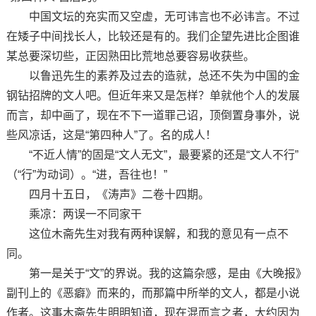
中国文坛的充实而又空虚，无可讳言也不必讳言。不过
在矮子中间找长人，比较还是有的。我们企望先进比企图谁
某总要深切些，正因熟田比荒地总要容易收获些。
以鲁迅先生的素养及过去的造就，总还不失为中国的金
钢钻招牌的文人吧。但近年来又是怎样？单就他个人的发展
而言，却中画了，现在不下一道罪己诏，顶倒置身事外，说
些风凉话，这是“第四种人”了。名的成人！
“不近人情”的固是“文人无文”，最要紧的还是“文人不行”
（“行”为动词）。“进，吾往也！”
四月十五日，《涛声》二卷十四期。
乘凉：两误一不同家干
这位木斋先生对我有两种误解，和我的意见有一点不
同。
第一是关于“文”的界说。我的这篇杂感，是由《大晚报》
副刊上的《恶癖》而来的，而那篇中所举的文人，都是小说
作者。这事木斋先生明明知道，现在混而言之者，大约因为