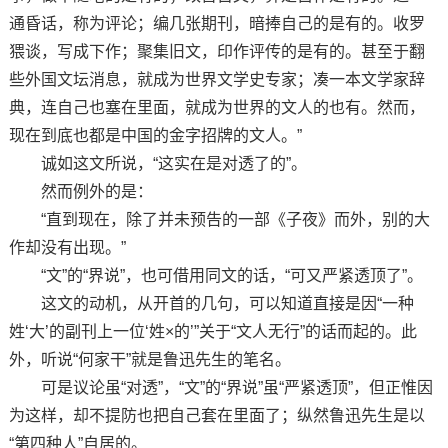
通昏话，称为评论；编几张期刊，暗捧自己的是有的。收罗
猥谈，写成下作；聚集旧文，印作评传的是有的。甚至于翻
些外国文坛消息，就成为世界文学史专家；凑一本文学家辞
典，连自己也塞在里面，就成为世界的文人的也有。然而，
现在到底也都是中国的金字招牌的文人。”
诚如这文所说，“这实在是对透了的”。
然而例外的是：
“直到现在，除了并未预告的一部《子夜》而外，别的大
作却没有出现。”
“文”的“界说”，也可借用同文的话，“可又严紧透顶了”。
这文的动机，从开首的几句，可以知道直接是因“一种
姓‘大’的副刊上一位‘姓×的’”关于“文人无行”的话而起的。此
外，听说“何家干”就是鲁迅先生的笔名。
可是议论虽“对透”，“文”的“界说”虽“严紧透顶”，但正惟因
为这样，却不提防也把自己套在里面了；纵然鲁迅先生是以
“第四种人”自居的。