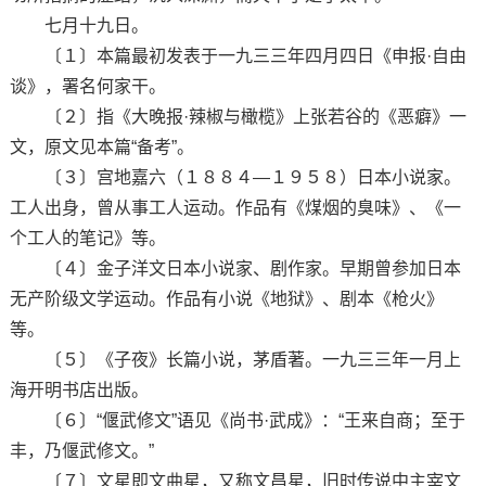
七月十九日。
〔１〕本篇最初发表于一九三三年四月四日《申报·自由
谈》，署名何家干。
〔２〕指《大晚报·辣椒与橄榄》上张若谷的《恶癖》一
文，原文见本篇“备考”。
〔３〕宫地嘉六（１８８４—１９５８）日本小说家。
工人出身，曾从事工人运动。作品有《煤烟的臭味》、《一
个工人的笔记》等。
〔４〕金子洋文日本小说家、剧作家。早期曾参加日本
无产阶级文学运动。作品有小说《地狱》、剧本《枪火》
等。
〔５〕《子夜》长篇小说，茅盾著。一九三三年一月上
海开明书店出版。
〔６〕“偃武修文”语见《尚书·武成》：“王来自商；至于
丰，乃偃武修文。”
〔７〕文星即文曲星，又称文昌星，旧时传说中主宰文