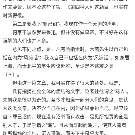
作文要紧，顾不及这些了罢，《第四种人》这题目，也实在
时新得很。
第二是要我下“罪己诏”。我现在作一个无聊的声明：
何家干诚然就是鲁迅，但并没有做皇帝。不过好在这样
误解的人们也并不多。
意见不同之点，是：凡有所指责时，木斋先生以自己包
括在内为“风凉话”；我以自己不包括在内为“风凉话”，如身居
上海，而责北平的学生应该赴难，至少是不逃难之类
〔８〕。
但由这一篇文章，我可实在得了很大的益处。就是：
凡有指摘社会全体的症结的文字，论者往往谓之“骂人”。
先前我是很以为奇的。至今才知道一部分人们的意见，是认
为这类文章，决不含自己在内，因为如果兼包自己，是应该
自下罪己诏的，现在没有诏书而有攻击，足见所指责的全是
别人了，于是乎谓之“骂”。且从而群起而骂之，使其人背着一
切所指摘的症结，沉入深渊，而天下于是乎太平。