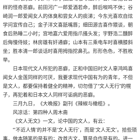
样的怪奇恶癖。前田河广一郎爱酒若命，醉后呶鸣不休；谷
崎润一郎爱闻女人的体臭和尝女人的痰涕；今东光喜欢自炫
学问宣传自己；金子洋文喜舐嘴唇；细田源吉喜作猥谈，朝
食后熟睡二小时；宫地嘉六爱用指爪搔头发；宇野浩二醺醉
后侮慢侍妓；林房雄有奸通癖；山本有三乘电车时喜横膝斜
坐；胜本清一郎谈话时喜用拇指挖鼻孔。形形色色，不胜枚
举。
日本现代文人所犯的恶癖，正和中国旧时文人辜鸿鸣喜
闻女人金莲同样的可厌，我要求现代中国有为的青年，不但
是文人，都要保持着健全的精神，切勿借了“文人无行”的幌
子，再犯着和日本文人同样可诟病的恶癖。
三月九日，《大晚报》副刊《辣椒与橄榄》。
风凉话：第四种人周木斋
《文人无文》一文，论中国的文人，有云：
“‘不近人情’的并不是‘文人无行’，而是‘文人无文’。拾些琐
事，做本随笔的是有的；改首古文，算是自作是有的。进一