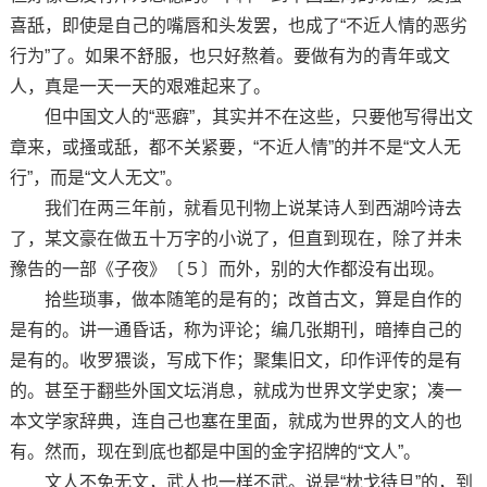
喜舐，即使是自己的嘴唇和头发罢，也成了“不近人情的恶劣
行为”了。如果不舒服，也只好熬着。要做有为的青年或文
人，真是一天一天的艰难起来了。
但中国文人的“恶癖”，其实并不在这些，只要他写得出文
章来，或搔或舐，都不关紧要，“不近人情”的并不是“文人无
行”，而是“文人无文”。
我们在两三年前，就看见刊物上说某诗人到西湖吟诗去
了，某文豪在做五十万字的小说了，但直到现在，除了并未
豫告的一部《子夜》〔５〕而外，别的大作都没有出现。
拾些琐事，做本随笔的是有的；改首古文，算是自作的
是有的。讲一通昏话，称为评论；编几张期刊，暗捧自己的
是有的。收罗猥谈，写成下作；聚集旧文，印作评传的是有
的。甚至于翻些外国文坛消息，就成为世界文学史家；凑一
本文学家辞典，连自己也塞在里面，就成为世界的文人的也
有。然而，现在到底也都是中国的金字招牌的“文人”。
文人不免无文，武人也一样不武。说是“枕戈待旦”的，到