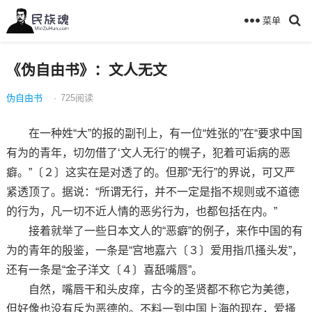
菜单
《伪自由书》：文人无文
伪自由书
·
725
阅读
在一种姓“大”的报的副刊上，有一位“姓张的”在“要求中国
有为的青年，切勿借了‘文人无行’的幌子，犯着可诟病的恶
癖。”〔２〕这实在是对透了的。但那“无行”的界说，可又严
紧透顶了。据说：“所谓无行，并不一定是指不规则或不道德
的行为，凡一切不近人情的恶劣行为，也都包括在内。”
接着就举了一些日本文人的“恶癖”的例子，来作中国的有
为的青年的殷鉴，一条是“宫地嘉六〔３〕爱用指爪搔头发”，
还有一条是“金子洋文〔４〕喜舐嘴唇”。
自然，嘴唇干和头皮痒，古今的圣贤都不称它为美德，
但好像也没有斥为恶德的。不料一到中国上海的现在，爱搔