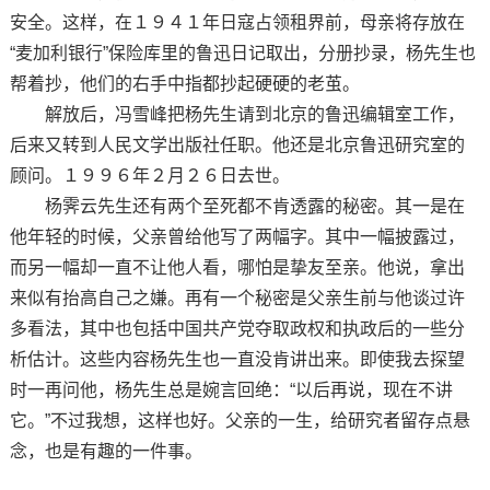
安全。这样，在１９４１年日寇占领租界前，母亲将存放在
“麦加利银行”保险库里的鲁迅日记取出，分册抄录，杨先生也
帮着抄，他们的右手中指都抄起硬硬的老茧。
解放后，冯雪峰把杨先生请到北京的鲁迅编辑室工作，
后来又转到人民文学出版社任职。他还是北京鲁迅研究室的
顾问。１９９６年２月２６日去世。
杨霁云先生还有两个至死都不肯透露的秘密。其一是在
他年轻的时候，父亲曾给他写了两幅字。其中一幅披露过，
而另一幅却一直不让他人看，哪怕是挚友至亲。他说，拿出
来似有抬高自己之嫌。再有一个秘密是父亲生前与他谈过许
多看法，其中也包括中国共产党夺取政权和执政后的一些分
析估计。这些内容杨先生也一直没肯讲出来。即使我去探望
时一再问他，杨先生总是婉言回绝：“以后再说，现在不讲
它。”不过我想，这样也好。父亲的一生，给研究者留存点悬
念，也是有趣的一件事。