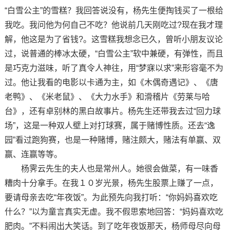
“白雪公主”的雪糕？我回答说没有，杨先生便掏钱买了一根给
我吃。我问他为何自己不吃？他说前几天刚吃过?现在我才理
解，他这是为了省钱?。这雪糕我想念已久，曾听小朋友议论
过，说普通的棒冰太硬，“白雪公主”软中兼硬，有弹性，而且
是巧克力滋味，听了真令人神往，用“梦寐以求”来形容毫不为
过。他让我看的电影以卡通为主，如《木偶奇遇记》、《唐
老鸭》、《米老鼠》、《大力水手》和滑稽片《劳莱与哈
台》，还有卓别林的黑白故事片。杨先生还带我去过“回力球
场”，这是一种双人壁上对打球赛，属于赌博性质。还去“逸
园”看过跑狗赛，也是一种赌博，赌注颇大，赌法有单赢、双
赢、连赢等等。
杨霁云先生的夫人也是常州人。她很会做菜，有一味香
糟肉十分拿手。在我１０岁光景，杨先生股票上赚了一点，
要请母亲去吃“年夜饭”。为此预先向我打听：“你妈妈喜欢吃
什么？”以为童言真实无虚。我不假思索地回答：“妈妈喜欢吃
肥肉。”不料闹出大笑话。到了吃年夜饭那天，杨师母尽向母