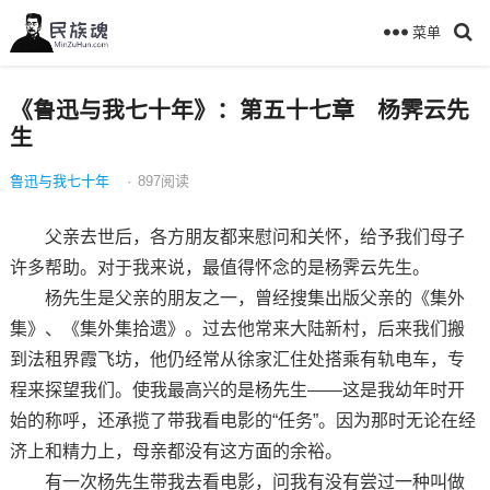
菜单
《鲁迅与我七十年》：第五十七章 杨霁云先
生
鲁迅与我七十年
·
897
阅读
父亲去世后，各方朋友都来慰问和关怀，给予我们母子
许多帮助。对于我来说，最值得怀念的是杨霁云先生。
杨先生是父亲的朋友之一，曾经搜集出版父亲的《集外
集》、《集外集拾遗》。过去他常来大陆新村，后来我们搬
到法租界霞飞坊，他仍经常从徐家汇住处搭乘有轨电车，专
程来探望我们。使我最高兴的是杨先生——这是我幼年时开
始的称呼，还承揽了带我看电影的“任务”。因为那时无论在经
济上和精力上，母亲都没有这方面的余裕。
有一次杨先生带我去看电影，问我有没有尝过一种叫做