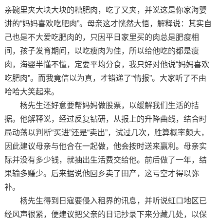
亲碗里夹大块大块的糟肥肉，吃了又夹，并说这是你家海婴
讲的“妈妈喜欢吃肥肉”。母亲这才恍然大悟，解释说：其实自
己也是不大爱吃肥肉的，只因平日家里买的肉总是肥瘦相
间，孩子发育期间，以吃瘦肉为佳，所以给他吃的都是瘦
肉，海婴半懂不懂，定要平均分食，我只好对他说“妈妈喜欢
吃肥肉”。而我竟信以为真，才错递了“情报”。大家听了不由
哈哈大笑起来。
杨先生还好意要帮妈妈做股票，以缓解我们生活的拮
据。他解释说，经过反复钻研，从报上的升降曲线，结合时
局动荡以判断“买进”还是“卖出”，试过几次，胜算概率颇大，
因此建议母亲与他合在一起做，他会按时送来赢利。母亲实
际并没有多少钱，就抽出生活费交给他。前后做了一年，结
果输多赚少。后来据说他回乡卖了田产，这亏空才得以弥
补。
杨先生得到日寇要侵入租界的讯息，并听说虹口地区已
经风声很紧，便建议把父亲的日记抄录下来分藏几处，以保