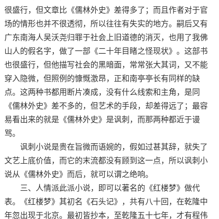
很盛行，但文章比《儒林外史》差得多了；而且作者对于官
场的情形也并不很透彻，所以往往有失实的地方。嗣后又有
广东南海人吴沃尧归罪于社会上旧道德的消灭，也用了我佛
山人的假名字，做了一部《二十年目睹之怪现状》。这部书
也很盛行，但他描写社会的黑暗面，常常张大其词，又不能
穿入隐微，但照例的慷慨激昂，正和南亭亭长有同样的缺
点。这两种书都用断片凑成，没有什么线索和主角，是同
《儒林外史》差不多的，但艺术的手段，却差得远了；最容
易看出来的就是《儒林外史》是讽刺，而那两种都近于谩
骂。
讽刺小说是贵在旨微而语婉的，假如过甚其辞，就失了
文艺上底价值，而它的末流都没有顾到这一点，所以讽刺小
说从《儒林外史》而后，就可以谓之绝响。
三、人情派此派小说，即可以著名的《红楼梦》做代
表。《红楼梦》其初名《石头记》，共有八十回，在乾隆中
年忽出现于北京。最初皆抄本，至乾隆五十七年，才有程伟