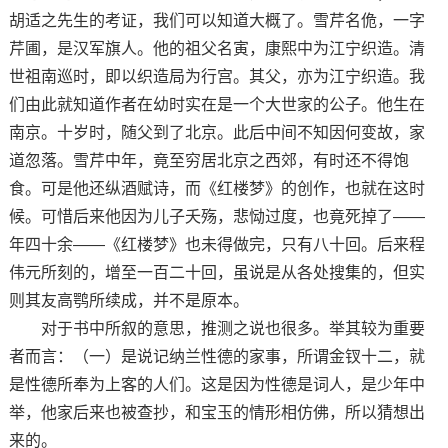
胡适之先生的考证，我们可以知道大概了。雪芹名佹，一字
芹圃，是汉军旗人。他的祖父名寅，康熙中为江宁织造。清
世祖南巡时，即以织造局为行宫。其父，亦为江宁织造。我
们由此就知道作者在幼时实在是一个大世家的公子。他生在
南京。十岁时，随父到了北京。此后中间不知因何变故，家
道忽落。雪芹中年，竟至穷居北京之西郊，有时还不得饱
食。可是他还纵酒赋诗，而《红楼梦》的创作，也就在这时
候。可惜后来他因为儿子夭殇，悲恸过度，也竟死掉了——
年四十余——《红楼梦》也未得做完，只有八十回。后来程
伟元所刻的，增至一百二十回，虽说是从各处搜集的，但实
则其友高鹗所续成，并不是原本。
对于书中所叙的意思，推测之说也很多。举其较为重要
者而言：（一）是说记纳兰性德的家事，所谓金钗十二，就
是性德所奉为上客的人们。这是因为性德是词人，是少年中
举，他家后来也被查抄，和宝玉的情形相仿佛，所以猜想出
来的。