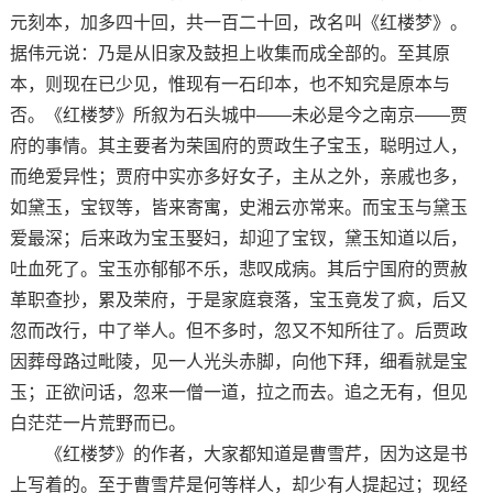
元刻本，加多四十回，共一百二十回，改名叫《红楼梦》。
据伟元说：乃是从旧家及鼓担上收集而成全部的。至其原
本，则现在已少见，惟现有一石印本，也不知究是原本与
否。《红楼梦》所叙为石头城中——未必是今之南京——贾
府的事情。其主要者为荣国府的贾政生子宝玉，聪明过人，
而绝爱异性；贾府中实亦多好女子，主从之外，亲戚也多，
如黛玉，宝钗等，皆来寄寓，史湘云亦常来。而宝玉与黛玉
爱最深；后来政为宝玉娶妇，却迎了宝钗，黛玉知道以后，
吐血死了。宝玉亦郁郁不乐，悲叹成病。其后宁国府的贾赦
革职查抄，累及荣府，于是家庭衰落，宝玉竟发了疯，后又
忽而改行，中了举人。但不多时，忽又不知所往了。后贾政
因葬母路过毗陵，见一人光头赤脚，向他下拜，细看就是宝
玉；正欲问话，忽来一僧一道，拉之而去。追之无有，但见
白茫茫一片荒野而已。
《红楼梦》的作者，大家都知道是曹雪芹，因为这是书
上写着的。至于曹雪芹是何等样人，却少有人提起过；现经