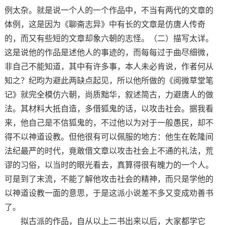
例太杂。就是说一个人的一个作品中，不当有两代的文章的
体例，这是因为《聊斋志异》中有长的文章是仿唐人传奇
的，而又有些短的文章却象六朝的志怪。（二）描写太详。
这是说他的作品是述他人的事迹的，而每每过于曲尽细微，
非自己不能知道，其中有许多事，本人未必肯说，作者何从
知之？纪昀为避此两缺点起见，所以他所做的《阅微草堂笔
记》就完全模仿六朝，尚质黜华，叙述简古，力避唐人的做
法。其材料大抵自造，多借狐鬼的话，以攻击社会。据我看
来，他自己是不信狐鬼的，不过他以为对于一般愚民，却不
得不以神道设教。但他很有可以佩服的地方：他生在乾隆间
法纪最严的时代，竟敢借文章以攻击社会上不通的礼法，荒
谬的习俗，以当时的眼光看去，真算得很有魄力的一个人。
可是到了末流，不能了解他攻击社会的精神，而只是学他的
以神道设教一面的意思，于是这派小说差不多又变成劝善书
了。
拟古派的作品，自从以上二书出来以后，大家都学它