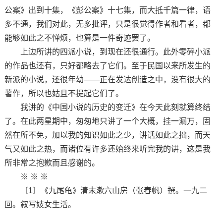
公案》出到十集，《彭公案》十七集，而大抵千篇一律，语
多不通，我们对此，无多批评，只是很觉得作者和看者，都
能够如此之不惮烦，也算是一件奇迹罢了。
上边所讲的四派小说，到现在还很通行。此外零碎小派
的作品也还有，只好都略去了它们。至于民国以来所发生的
新派的小说，还很年幼——正在发达创造之中，没有很大的
著作，所以也姑且不提起它们了。
我讲的《中国小说的历史的变迁》在今天此刻就算终结
了。在此两星期中，匆匆地只讲了一个大概，挂一漏万，固
然在所不免，加以我的知识如此之少，讲话如此之拙，而天
气又如此之热，而诸位有许多还始终来听完我的讲，这是我
所非常之抱歉而且感谢的。
※ ※ ※
〔1〕《九尾龟》清末漱六山房（张春帆）撰。一九二
回。叙写妓女生活。