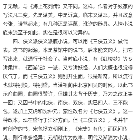
了无赖，与《海上花列传》又不同。这样，作者对于妓家的
写法凡三变，先是溢美，中是近真，临末又溢恶，并且故意
夸张，谩骂起来；有几种还是诬蔑，讹诈的器具。人情小说
底末流至于如此，实在是很可以诧异的。
四、侠义派侠义派底小说，可以用《三侠五义》做代
表。这书的起源，本是茶馆中的说书，后来能文的人，把它
写出来，就通行于社会了。当时底小说，有《红楼梦》等专
讲柔情，《西游记》一派，又专讲妖怪，人们大概也很觉得
厌气了，而《三侠五义》则别开生面，很是新奇，所以流行
也就特别快，特别盛。当潘祖荫由北京回吴的时候，以此书
示俞曲园，曲园很赞许，但嫌其太背于历史，乃为之改正第
一回；又因书中的北侠，南侠，双侠，实已四人，三不能
包，遂加上艾虎和沈仲元；索性改名为《七侠五义》。这一
种改本，现在盛行于江浙方面。但《三侠五义》，也并非一
时创作的书，宋包拯立朝刚正，《宋史》有传；而民间传
说，则行事多怪异；元朝就传为故事，明代又渐演为小说，