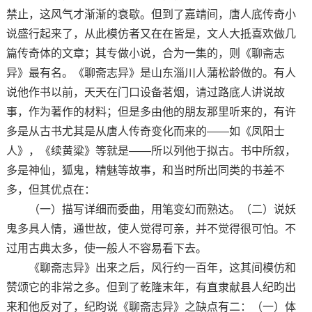
禁止，这风气才渐渐的衰歇。但到了嘉靖间，唐人底传奇小
说盛行起来了，从此模仿者又在在皆是，文人大抵喜欢做几
篇传奇体的文章；其专做小说，合为一集的，则《聊斋志
异》最有名。《聊斋志异》是山东淄川人蒲松龄做的。有人
说他作书以前，天天在门口设备茗烟，请过路底人讲说故
事，作为著作的材料；但是多由他的朋友那里听来的，有许
多是从古书尤其是从唐人传奇变化而来的——如《凤阳士
人》，《续黄粱》等就是——所以列他于拟古。书中所叙，
多是神仙，狐鬼，精魅等故事，和当时所出同类的书差不
多，但其优点在：
（一）描写详细而委曲，用笔变幻而熟达。（二）说妖
鬼多具人情，通世故，使人觉得可亲，并不觉得很可怕。不
过用古典太多，使一般人不容易看下去。
《聊斋志异》出来之后，风行约一百年，这其间模仿和
赞颂它的非常之多。但到了乾隆末年，有直隶献县人纪昀出
来和他反对了，纪昀说《聊斋志异》之缺点有二：（一）体