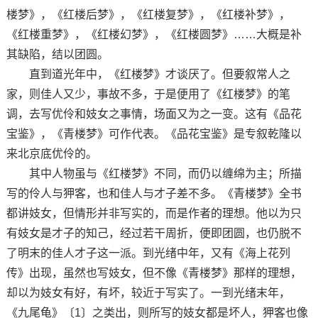
楼梦》，《红楼后梦》，《红楼复梦》，《红楼补梦》，
《红楼重梦》，《红楼幻梦》，《红楼圆梦》……大概是补
其缺陷，结以团圆。
直到道光年中，《红楼梦》才谈厌了。但要叙常人之
家，则佳人又少，事故不多，于是便用了《红楼梦》的笔
调，去写优伶和妓女之事情，场面又为之一变。这有《品花
宝鉴》，《青楼梦》可作代表。《品花宝鉴》是专叙乾隆以
来北京底优伶的。
其中人物虽与《红楼梦》不同，而仍以缠绵为主；所描
写的伶人与狎客，也和佳人与才子差不多。《青楼梦》全书
都讲妓女，但情形并非写实的，而是作者的理想。他以为只
有妓女是才子的知己，经过若干周折，便即团圆，也仍脱不
了明末的佳人才子这一派。到光绪中年，又有《海上花列
传》出现，虽然也写妓女，但不像《青楼梦》那样的理想，
却以为妓女有好，有坏，较近于写实了。一到光绪末年，
《九尾龟》〔1〕之类出，则所写的妓女都是坏人，狎客也像