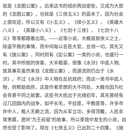
就是《龙图公案》。后来这书的组织再加密些，又成为大部
的《龙图公案》，也就是《三侠五义》的蓝本了。因为社会
上很欢迎，所以又有《小五义》，《续小五义》，《英雄大
八义》，《英雄小八义》，《七剑十三侠》，《七剑十八
义》等等都跟着出现。——这等小说，大概是叙侠义之士，
除盗平叛的事情，而中间每以名臣大官，总领一切。其先又
有《施公案》，同时则有《彭公案》一类的小说，也盛行一
时。其中所叙的侠客，大半粗豪，很像《水浒》中底人物，
故其事实虽然来自《龙图公案》，而源流则仍出于《水
浒》。不过《水浒》中人物在反抗政府；而这一类书中底人
物，则帮助政府，这是作者思想的大不同处，大概也因为社
会背景不同之故罢。这些书大抵出于光绪初年，其先曾经有
过几回国内的战争，如平长毛，平捻匪，平教匪等，许多市
井中人，粗人无赖之流，因为从军立功，多得顶戴，人民非
常羡慕，愿听“为王前驱”的故事，所以茶馆中发生的小说，自
然也受了影响了。现在《七侠五义》已出到二十四集，《施