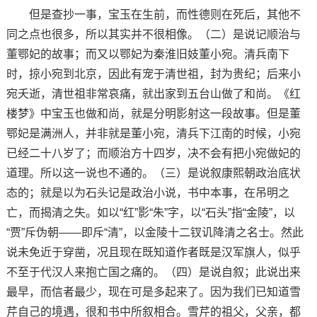
但是查抄一事，宝玉在生前，而性德则在死后，其他不
同之点也很多，所以其实并不很相像。（二）是说记顺治与
董鄂妃的故事；而又以鄂妃为秦淮旧妓董小宛。清兵南下
时，掠小宛到北京，因此有宠于清世祖，封为贵纪；后来小
宛夭逝，清世祖非常哀痛，就出家到五台山做了和尚。《红
楼梦》中宝玉也做和尚，就是分明影射这一段故事。但是董
鄂妃是满洲人，并非就是董小宛，清兵下江南的时候，小宛
已经二十八岁了；而顺治方十四岁，决不会有把小宛做妃的
道理。所以这一说也不通的。（三）是说叙康熙朝政治底状
态的；就是以为石头记是政治小说，书中本事，在吊明之
亡，而揭清之失。如以“红”影“朱”字，以“石头”指“金陵”，以
“贾”斥伪朝——即斥“清”，以金陵十二钗讥降清之名士。然此
说未免近于穿凿，况且现在既知道作者既是汉军旗人，似乎
不至于代汉人来抱亡国之痛的。（四）是说自叙；此说出来
最早，而信者最少，现在可是多起来了。因为我们已知道雪
芹自己的境遇，很和书中所叙相合。雪芹的祖父，父亲，都