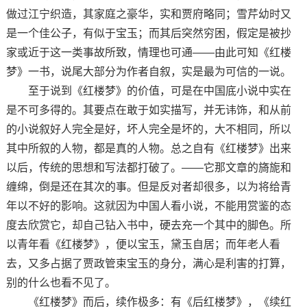
做过江宁织造，其家庭之豪华，实和贾府略同；雪芹幼时又
是一个佳公子，有似于宝玉；而其后突然穷困，假定是被抄
家或近于这一类事故所致，情理也可通——由此可知《红楼
梦》一书，说尾大部分为作者自叙，实是最为可信的一说。
至于说到《红楼梦》的价值，可是在中国底小说中实在
是不可多得的。其要点在敢于如实描写，并无讳饰，和从前
的小说叙好人完全是好，坏人完全是坏的，大不相同，所以
其中所叙的人物，都是真的人物。总之自有《红楼梦》出来
以后，传统的思想和写法都打破了。——它那文章的旖旎和
缠绵，倒是还在其次的事。但是反对者却很多，以为将给青
年以不好的影响。这就因为中国人看小说，不能用赏鉴的态
度去欣赏它，却自己钻入书中，硬去充一个其中的脚色。所
以青年看《红楼梦》，便以宝玉，黛玉自居；而年老人看
去，又多占据了贾政管束宝玉的身分，满心是利害的打算，
别的什么也看不见了。
《红楼梦》而后，续作极多：有《后红楼梦》，《续红