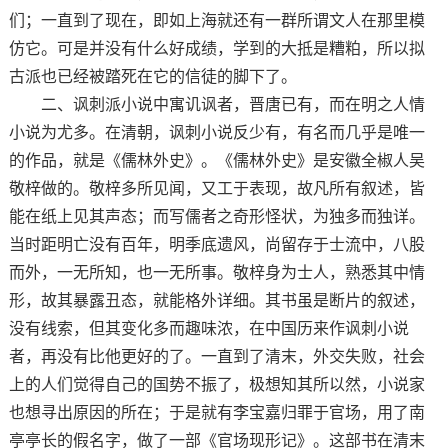
们；一直到了现在，即如上海就还有一群所谓文人在那里模
仿它。可是并没有什么好成绩，学到的大抵是糟粕，所以拟
古派也已经被踏死在它的信徒的脚下了。
二、讽刺派小说中寓讥讽者，晋唐已有，而在明之人情
小说为尤多。在清朝，讽刺小说反少有，有名而几乎是唯一
的作品，就是《儒林外史》。《儒林外史》是安徽全椒人吴
敬梓做的。敬梓多所见闻，又工于表现，故凡所有叙述，皆
能在纸上见其声态；而写儒者之奇形怪状，为独多而独详。
当时距明亡没有百年，明季底遗风，尚留存于士流中，八股
而外，一无所知，也一无所事。敬梓身为士人，熟悉其中情
形，故其暴露丑态，就能格外详细。其书虽是断片的叙述，
没有线索，但其变化多而趣味浓，在中国历来作讽刺小说
者，再没有比他更好的了。一直到了清末，外交失败，社会
上的人们觉得自己的国势不振了，极想知其所以然，小说家
也想寻出原因的所在；于是就有李宝嘉归罪于官场，用了南
亭亭长的假名字，做了一部《官场现形记》。这部书在清末