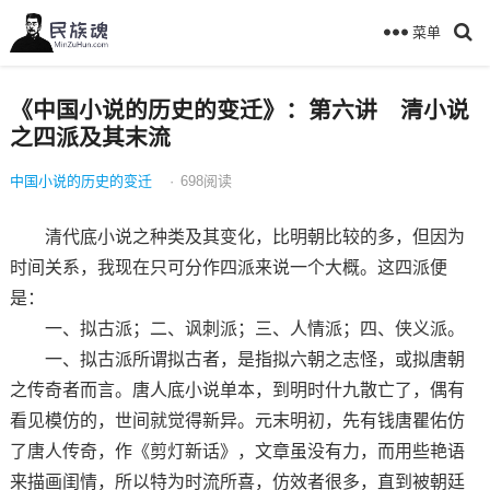
菜单
《中国小说的历史的变迁》：第六讲 清小说
之四派及其末流
中国小说的历史的变迁
·
698
阅读
清代底小说之种类及其变化，比明朝比较的多，但因为
时间关系，我现在只可分作四派来说一个大概。这四派便
是：
一、拟古派；二、讽刺派；三、人情派；四、侠义派。
一、拟古派所谓拟古者，是指拟六朝之志怪，或拟唐朝
之传奇者而言。唐人底小说单本，到明时什九散亡了，偶有
看见模仿的，世间就觉得新异。元末明初，先有钱唐瞿佑仿
了唐人传奇，作《剪灯新话》，文章虽没有力，而用些艳语
来描画闺情，所以特为时流所喜，仿效者很多，直到被朝廷