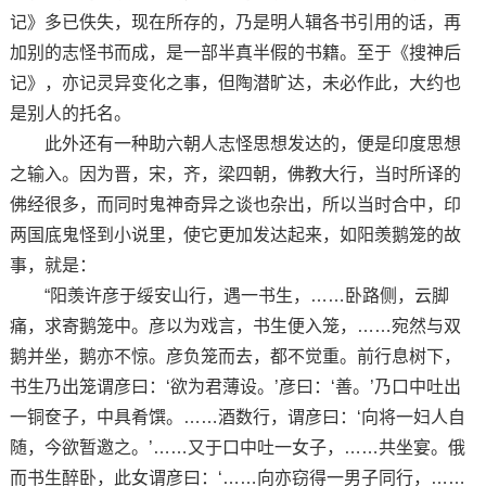
记》多已佚失，现在所存的，乃是明人辑各书引用的话，再
加别的志怪书而成，是一部半真半假的书籍。至于《搜神后
记》，亦记灵异变化之事，但陶潜旷达，未必作此，大约也
是别人的托名。
此外还有一种助六朝人志怪思想发达的，便是印度思想
之输入。因为晋，宋，齐，梁四朝，佛教大行，当时所译的
佛经很多，而同时鬼神奇异之谈也杂出，所以当时合中，印
两国底鬼怪到小说里，使它更加发达起来，如阳羡鹅笼的故
事，就是：
“阳羡许彦于绥安山行，遇一书生，……卧路侧，云脚
痛，求寄鹅笼中。彦以为戏言，书生便入笼，……宛然与双
鹅并坐，鹅亦不惊。彦负笼而去，都不觉重。前行息树下，
书生乃出笼谓彦曰：‘欲为君薄设。’彦曰：‘善。’乃口中吐出
一铜奁子，中具肴馔。……酒数行，谓彦曰：‘向将一妇人自
随，今欲暂邀之。’……又于口中吐一女子，……共坐宴。俄
而书生醉卧，此女谓彦曰：‘……向亦窃得一男子同行，……