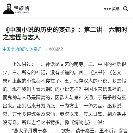
菜单
《中国小说的历史的变迁》：第二讲 六朝时
之志怪与志人
中国小说的历史的变迁
·
806
阅读
上次讲过：一、神话是文艺的萌芽。二、中国的神话很
少。三、所有的神话，没有长篇的。四、《汉书》《艺文
志》上载的小说都不存在了。五、现存汉人的小说，多是假
的。现在我们再看六朝时的小说怎样？中国本来信鬼神的，
而鬼神与人乃是隔离的，因欲人与鬼神交通，于是乎就有巫
出来。巫到后来分为两派：一为方士；一仍为巫。巫多说
鬼，方士多谈炼金及求仙，秦汉以来，其风日盛，到六朝并
没有息，所以志怪之书特多，像《博物志》上说：
“燕太子丹质于秦，……欲归，请于秦王。王不听，谬言