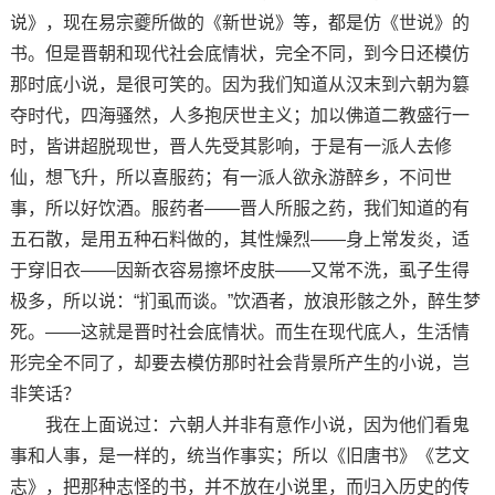
说》，现在易宗夔所做的《新世说》等，都是仿《世说》的
书。但是晋朝和现代社会底情状，完全不同，到今日还模仿
那时底小说，是很可笑的。因为我们知道从汉末到六朝为篡
夺时代，四海骚然，人多抱厌世主义；加以佛道二教盛行一
时，皆讲超脱现世，晋人先受其影响，于是有一派人去修
仙，想飞升，所以喜服药；有一派人欲永游醉乡，不问世
事，所以好饮酒。服药者——晋人所服之药，我们知道的有
五石散，是用五种石料做的，其性燥烈——身上常发炎，适
于穿旧衣——因新衣容易擦坏皮肤——又常不洗，虱子生得
极多，所以说：“扪虱而谈。”饮酒者，放浪形骸之外，醉生梦
死。——这就是晋时社会底情状。而生在现代底人，生活情
形完全不同了，却要去模仿那时社会背景所产生的小说，岂
非笑话？
我在上面说过：六朝人并非有意作小说，因为他们看鬼
事和人事，是一样的，统当作事实；所以《旧唐书》《艺文
志》，把那种志怪的书，并不放在小说里，而归入历史的传