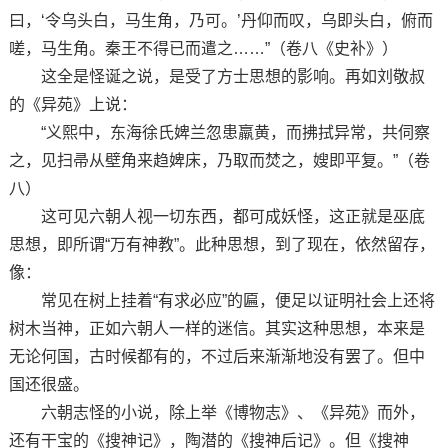
曰，‘令乌头白，马生角，乃可。’丹仰而叹，乌即头白，俯而
嗟，马生角。秦王不得已而遣之……”（卷八《史补》）
这全是怪诞之说，是受了方士思想的影响。再如刘敬叔
的《异苑》上说：
“义熙中，东海徐氏婢兰忽患羸黄，而拂拭异常，共伺察
之，见扫帚从壁角来趋婢床，乃取而焚之，嫂即平复。”（卷
八）
这可见六朝人视一切东西，都可成妖怪，这正就是巫底
思想，即所谓“万有神教”。此种思想，到了现在，依然留存，
像：
常见在树上挂着“有求必应”的匾，便足以证明社会上还将
树木当神，正如六朝人一样的迷信。其实这种思想，本来是
无论何国，古时候都有的，不过后来渐渐地没有罢了。但中
国还很盛。
六朝志怪的小说，除上举《博物志》、《异苑》而外，
还有干宝的《搜神记》，陶潜的《搜神后记》。但《搜神