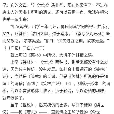
早。它的文章，较《世说》质朴些，现在也没有了，不过在
唐宋人的类书上所引的遗文，还可以看见一点，我现在把它
也举一条出来：
“甲父母在，出学三年而归，舅氏问其学何所得，并序别
父久。乃答曰：‘渭阳之思，过于秦康。’（秦康父母已死）既
而父数之，‘尔学奚益。’答曰：‘少失过庭之训，故学无益。’”
（《广记》二百六十二）
就此可知《笑林》中所说，大概不外俳谐之谈。
上举《笑林》，《世说》两种书，到后来都没有什么发
达，因为只有模仿，没有发展。如社会上最通行的《笑林广
记》，当然是《笑林》的支派，但是《笑林》所说的多是知
识上的滑稽；而到了《笑林广记》〔2〕，则落于形体上的滑
稽，专以鄙言就形体上谑人，涉于轻薄，所以滑稽的趣味，
就降低多了。
至于《世说》，后来模仿的更多，从刘孝标的《续世
说》——见《唐志》——一直到清之王晫所做的《今世