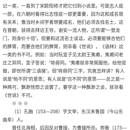
记一类，一直到了宋欧阳修才把它归到小说里。可是志人底
一部，在六朝时看得比志怪底一部更重要，因为这和成名很
有关系；像当时乡间学者想要成名，他们必须去找名士，这
在晋朝，就得去拜访王导，谢安一流人物，正所谓“一登龙
门，则身价十倍”。但要和这流名士谈话，必须要能够合他们
的脾胃，而要合他们的脾胃，则非看《世说》，《语林》这
一类的书不可。例如：当时阮宣子见太尉王夷甫，夷甫问老
庄之异同，宣子答说：“将毋同。”夷甫就非常佩服他，给他官
做，即世所谓“三语掾”。但“将毋同”三字，究竟怎样讲？有人
说是“殆不同”的意思；有人说是“岂不同”的意思——总之是一
种两可、飘渺恍惚之谈罢了。要学这一种飘渺之谈，就非看
《世说》不可。
※ ※ ※
〔1〕孔融（153—208）字文举，东汉末鲁国（今山东
曲阜）人。
曾任北海相，后因反对曹操，为曹操所杀。祢衡（173—