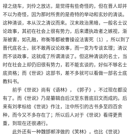
禄之烧车，刘伶之放达，是觉得有些奇怪的，但在晋人却并
不以为奇怪，因为那时所贵的是奇特的举动和玄妙的清谈。
这种清谈，本从汉之清议而来。汉末政治黑暗，一般名士议
论政事，其初在社会上很有势力，后来遭执政者之嫉视，渐
渐被害，如孔融，祢衡等都被曹操设法害死〔1〕，所以到了
晋代底名士，就不敢再议论政事，而一变为专谈玄理；清议
而不谈政事，这就成了所谓清谈了。但这种清谈的名士，当
时在社会上却仍旧很有势力，若不能玄谈的，好似不够名士
底资格；而《世说》这部书，差不多就可以看做一部名士底
教科书。
前乎《世说》尚有《语林》，《郭子》，不过现在都没
有了。而《世说》乃是纂辑自后汉至东晋底旧文而成的。后
来有刘孝标给《世说》作注，注中所引的古书多至四百余
种，而今又不多存在了；所以后人对于《世说》看得更贵
重，到现在还很通行。
此外还有一种魏邯郸淳做的《笑林》，也比《世说》