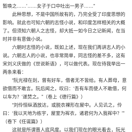
暂唤之……’……女子于口中吐出一男子……”
此种思想，不是中国所故有的，乃完全受了印度思想的
影响。就此也可知六朝的志怪小说，和印度怎样相关的大概
了。但须知六朝人之志怪，却大抵一如今日之记新闻，在当
时并非有意做小说。
六朝时志怪的小说，既如上述，现在我们再讲志人的小
说。六朝志人的小说，也非常简单，同志怪的差不多，这有
宋刘义庆做的《世说新语》，可以做代表。现在待我举出一
两条来看：
“阮光禄在剡，曾有好车，借者无不皆给。有人葬母，意
欲借而不敢言。阮后闻之，叹曰：‘吾有车而使人不敢借，何
以车为？’遂焚之。”（卷上《德行篇》）
“刘伶恒纵酒放达，或脱衣裸形在屋中。人见讥之，伶
曰：‘我以天地为栋宇，屋室为裈衣，诸君何为入我裈中？’”
（卷下《任诞篇》）
这就是所谓晋人底风度。以我们现在的眼光看去，阮光