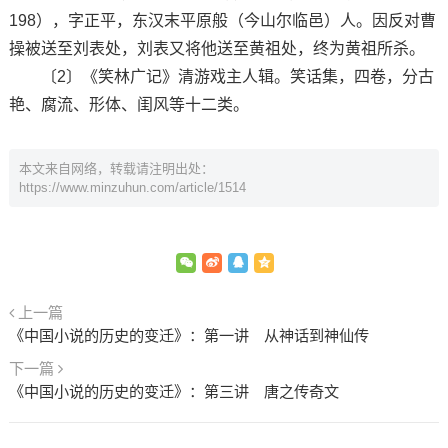
198），字正平，东汉末平原般（今山尔临邑）人。因反对曹
操被送至刘表处，刘表又将他送至黄祖处，终为黄祖所杀。
〔2〕《笑林广记》清游戏主人辑。笑话集，四卷，分古
艳、腐流、形体、闺风等十二类。
本文来自网络，转载请注明出处：
https://www.minzuhun.com/article/1514
上一篇
《中国小说的历史的变迁》：第一讲 从神话到神仙传
下一篇
《中国小说的历史的变迁》：第三讲 唐之传奇文