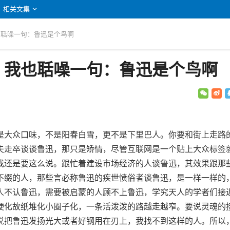
相关文集
也聒噪一句：鲁迅是个鸟啊
：我也聒噪一句：鲁迅是个鸟啊
大众口味，不是阳春白雪，更不是下里巴人。你要和街上走路
夫走卒谈谈鲁迅，那只是矫情，尽管互联网是一个贴上大众标签
我还是要这么说。跟忙着建设市场经济的人谈鲁迅，其效果跟那
不缀的人，那些言必称鲁迅的疾世愤俗者谈鲁迅，是一样一样的
人不认鲁迅，需要被启蒙的人顾不上鲁迅，学究天人的学者们接
硬化故纸堆化小圈子化，一条活泼泼的路越走越窄。要说灵魂的
说把鲁迅发扬光大或者好钢用在刃上，我找不到这样的人。所以