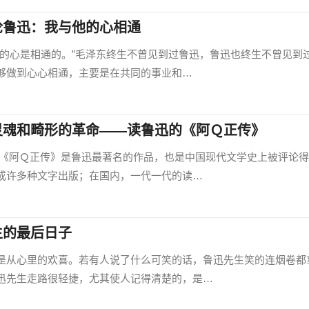
论鲁迅：我与他的心相通
心是相通的。”毛泽东终生不曾见到过鲁迅，鲁迅也终生不曾见到
够做到心心相通，主要是在共同的事业和…
灵魂和畸形的革命——读鲁迅的《阿Ｑ正传》
Ｑ正传》是鲁迅最著名的作品，也是中国现代文学史上被评论得
成许多种文字出版；在国内，一代一代的读…
生的最后日子
从心里的欢喜。若有人说了什么可笑的话，鲁迅先生笑的连烟卷都
迅先生走路很轻捷，尤其使人记得清楚的，是…