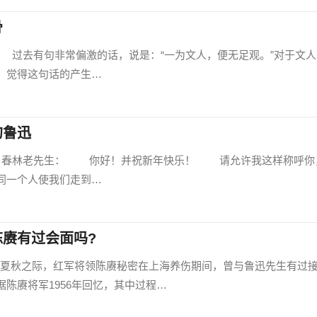
骨
000) 过去有句非常偏激的话，说是：“一为文人，便无足观。”对于文
，觉得这句话的产生…
的鲁迅
000) 春林老先生： 你好！并祝新年快乐！ 请允许我这样称呼你
同一个人使我们走到…
赓有过会面吗?
夏秋之际，红军将领陈赓秘密在上海养伤期间，曾与鲁迅先生有过
陈赓将军1956年回忆，其中过程…