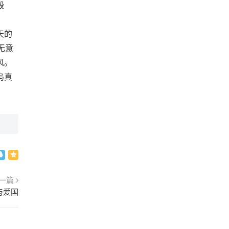
毁
天的
无意
风。
鸟真
一篇
与爱国