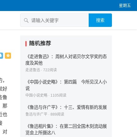
星期五
搜索
随机推荐
《走进鲁迅》：周树人对诺贝尔文学奖的态
度及其他
走进鲁迅
·
722
阅读
的，
《中国小说史略》：第四篇 今所见汉人小
说
就好
中国小说史略
·
1105
阅读
些鲁
，那
《鲁迅与许广平》：十三、爱情有新的发展
近也
鲁迅与许广平
·
889
阅读
接
《鲁迅相片集》：在第二回全国木刻流动展
，对
览会上所摄这八