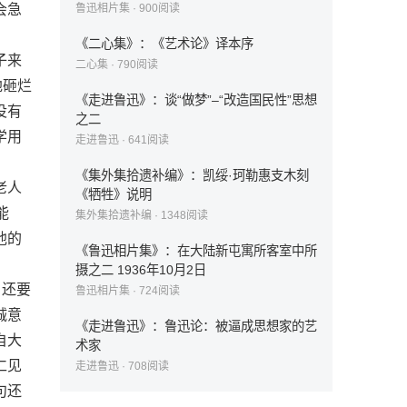
会急
鲁迅相片集
·
900
阅读
《二心集》：《艺术论》译本序
子来
二心集
·
790
阅读
地砸烂
《走进鲁迅》：谈“做梦”–“改造国民性”思想
没有
之二
学用
走进鲁迅
·
641
阅读
《集外集拾遗补编》：凯绥·珂勒惠支木刻
老人
《牺牲》说明
能
集外集拾遗补编
·
1348
阅读
他的
《鲁迅相片集》：在大陆新屯寓所客室中所
摄之二 1936年10月2日
、还要
鲁迅相片集
·
724
阅读
诚意
《走进鲁迅》：鲁迅论：被逼成思想家的艺
自大
术家
仁见
走进鲁迅
·
708
阅读
句还