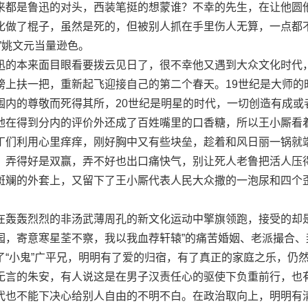
来都是鲁迅的对头，西装笔挺的想蒙谁？不幸的先生，在让他圆
化做了棍子，虽然是死的，但被别人抓在手里伤人无算，一点都
”姚文元当量逊色。
的本来面目眼看要拨云见日了，很不幸他又遇到大众文化时代
膀上扶一把，重新起飞迎接自己的第二个春天。19世纪是大师的
围内的尊敬而死得其所，20世纪是明星的时代，一切创造有成或
地在得到分内的评价外还成了百姓嘴里的口香糖，所以王小厮看
丁们利用心里痒痒，刚好胸中又有些块垒，趁着和风日丽一锅就
：弄得好是双赢，弄不好也出口痛快气，别让死人老鲁把活人压
斑斓的外套上，又留下了王小厮代表人民大众撒的一泡尿和四个
轰烈烈的非汤武薄周孔的新文化运动中擎旗领跑，接受的却是
园，寄意寒星荃不察，我以我血荐轩辕”的痛苦婚姻、老派撮合、
了“小鬼”广平兄，明明有了爱的归宿，有了真正的家庭之乐，仍
无言的朱安，有人说这是在男子汉责任心的驱使下负重前行，也
代也不能下决心给别人自由的不明不白。在政治取向上，明明有