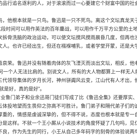
的品行追名逐利的人，对于滚滚而过一心要建它个财富中国的社
，他根本就是一只鸟。鲁迅是一只不死鸟。离这个文坛真龙天
，这段时间可以用作英法的百年鏖战，可以用作千万平方公里的土
次拆骨洗脑的政治运动，可以使文坛搅风搅雨晨昏几度，但再也
文人。也许已经出生，但还在襁褓哺乳，或者学堂开蒙，还是大
哀荣。鲁迅并没有随着肉体的灰飞湮灭而淡出文坛，相反，他
任何一个人无法比肩的。别说文人，所有的大人物都算上一样无人
三代领导集体的岁月长河，神州骈阗风云变，江山代有人才出，
就是好，真的是好”。
业鲁门弟子和业余迅哥门徒们写成了比《鲁迅全集》还要厚实
五体投地望而生畏仰之弥高不可胜计。鲁门弟子和隔代弟子们的
厚重的，情感是虔诚深挚的，但不得不说，态度也根本就是专一
分是这样。不就一个王小厮从小说技术的角度怀疑了几句吗，见
不良，作为先生的同行，小王从自己多年码字的刻骨的体验说两