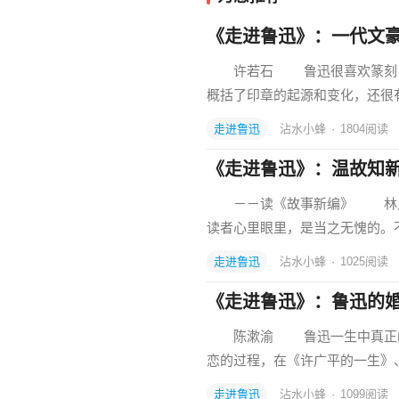
《走进鲁迅》：一代文
许若石 鲁迅很喜欢篆刻，他
概括了印章的起源和变化，还很
走进鲁迅
沾水小蜂
·
1804
阅读
《走进鲁迅》：温故知
－－读《故事新编》 林斤
读者心里眼里，是当之无愧的。不
走进鲁迅
沾水小蜂
·
1025
阅读
《走进鲁迅》：鲁迅的
陈漱渝 鲁迅一生中真正的爱
恋的过程，在《许广平的一生》
走进鲁迅
沾水小蜂
·
1099
阅读