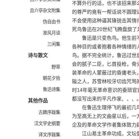
不算外行的话，也不该招来那
且介亭杂文附集
的尊严的竟有一帮话说不圆理
不会使用这种逼其锋锐击其惰
伪自由书
死鸟鲁迅在20世纪飞腾盘旋了
准风月谈
鲁迅是只变色鸟。他生前不
三闲集
各种目的或者抱着各种情绪的
诗与散文
鸟。据不完全统计，鲁迅过世
会的腻子二臣，匕首投枪，骨
野草
装革命的人蒙蔽过的昏庸老头
朝花夕拾
隘之人，苏雪林咬牙切齿咒骂
鲁迅诗集
时14年毫无革命意识的委琐官
都没写出来的平凡作家、、、
其他作品
在鲁迅生理停飞的最初几年
古籍序跋集
为至高无上的文曲星以后，一
汉文学史纲要
企及的革命文学作者集体致力
江山易主革命功成，文坛健将
译文序跋集