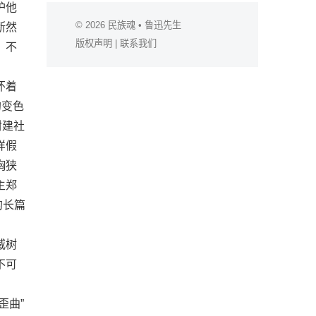
护他
© 2026
民族魂
• 鲁迅先生
断然
版权声明
|
联系我们
，不
怀着
的变色
封建社
样假
胸狭
主郑
的长篇
威树
不可
歪曲”