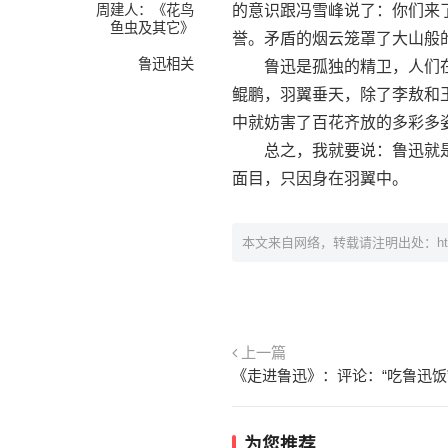
周建人：《花鸟
的意识跟冯雪峰说了：你们来
鱼虫及其它》
誉。矛盾的烟云笼罩了大山般
鲁迅相关
鲁迅是孤独的精卫，人们在
鲲鹏，羽翼垂天，除了李敖和
中就妨害了百花齐放的多彩多
总之，我就要说：鲁迅就是
面目，只因身在羽翼中。
本文来自网络，转载请注明出处：
h
上一篇
《走进鲁迅》：评论：“吃鲁迅饭
为您推荐