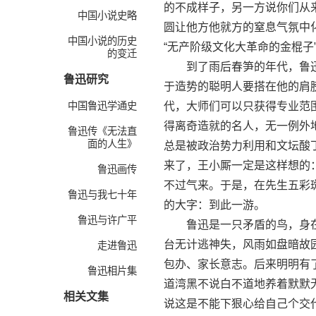
的不成样子，另一方说你们从
中国小说史略
圆让他方他就方的窒息气氛中
中国小说的历史
“无产阶级文化大革命的金棍子
的变迁
到了雨后春笋的年代，鲁迅
鲁迅研究
于造势的聪明人要搭在他的肩
中国鲁迅学通史
代，大师们可以只获得专业范
得离奇造就的名人，无一例外
鲁迅传《无法直
面的人生》
总是被政治势力利用和文坛酸
来了，王小厮一定是这样想的
鲁迅画传
不过气来。于是，在先生五彩
鲁迅与我七十年
的大字：到此一游。
鲁迅与许广平
鲁迅是一只矛盾的鸟，身在轰
台无计逃神失，风雨如盘暗故
走进鲁迅
包办、家长意志。后来明明有
鲁迅相片集
道湾黑不说白不道地养着默默
相关文集
说这是不能下狠心给自己个交