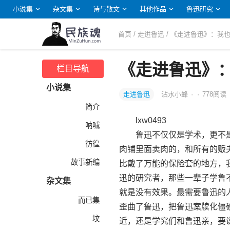
小说集
杂文集
诗与散文
其他作品
鲁迅研究
首页
/
走进鲁迅
/ 《走进鲁迅》：我
《走进鲁迅》
栏目导航
小说集
走进鲁迅
沾水小蜂
·
·
778
阅读
简介
lxw0493
呐喊
鲁迅不仅仅是学术，更不是
彷徨
肉铺里面卖肉的，和所有的贩
故事新编
比戴了万能的保险套的地方，
迅的研究者，那些一辈子学鲁
杂文集
就是没有效果。最需要鲁迅的
而已集
歪曲了鲁迅，把鲁迅案牍化僵
坟
近，还是学究们和鲁迅亲，要