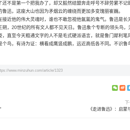
了还不是第一个把我办了，却又毅然结盟奔走呼号不辞劳累不记
的鲁迅，这座大山也因为矛烟云的缠绕而更加多变瑰丽崔巍。
接近他的伟大灵魂时，谁也不敢忽视他氤氲的鬼气。鲁迅是长
王朔，20世纪的所有文人都不见天日。鲁迅象个专断的领头鸟，
姿，直至今天粗通文字的人不是毛式硬派语言，就是鲁门犀利笔
个鸟，有诗为证：横看成鹰竖成鹏，远近高低各不同。不识鲁
ttps://www.minzuhun.com/article/1323
下
”
《走进鲁迅》：启蒙