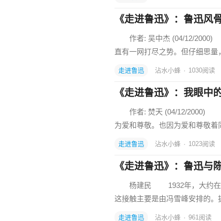
《走进鲁迅》：鲁迅风
作者: 吴中杰 (04/12/2
直有一网打尽之势。但仔细思量
走进鲁迅
沾水小蜂
·
1030
阅读
《走进鲁迅》：我眼中
作者: 焚天 (04/12/2
为爱和尊敬。也因为爱和尊敬着
走进鲁迅
沾水小蜂
·
1023
阅读
《走进鲁迅》：鲁迅与陈
杨建民 1932年，大约在
这接触主要是由冯雪峰安排的。据
走进鲁迅
沾水小蜂
·
961
阅读