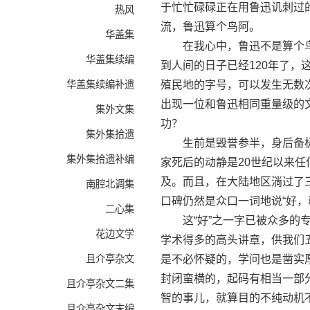
于忙忙碌碌正在用鲁迅讥刺过
热风
流，鲁迅算个鸟阿。
华盖集
在我心中，鲁迅不是算个鸟
华盖集续编
到人间的日子已经120年了
华盖集续编补遗
殖民地的字号，可以发生无数
出现一位和鲁迅相同重量级的
集外文集
功？
集外集拾遗
生前是毁誉参半，身后备极
集外集拾遗补编
家死后的动静是20世纪以来
及。而且，在大陆地区淌过了
南腔北调集
口碑仍然是众口一词地说“好，
二心集
这“好”之一字已被众多的专
花边文学
学术得多的高头讲章，供我们
且介亭杂文
是不必怀疑的，学问也是凿实
封闭蛮横的，起码有相当一部
且介亭杂文二集
智的事儿，就算目的不纯动机
且介亭杂文末编