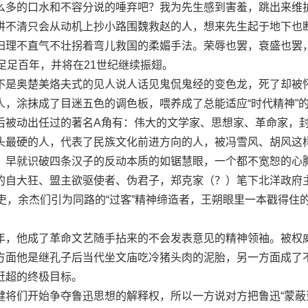
么多的口水和不容分说的唾弃吧？我为先生感到害羞，跳出来维
讲不清只会从动机上抄小路围魏救赵的人，想来先生起于地下也
归理不直气不壮拐着弯儿救国的柔媚手法。荣辱也罢，衰盛也罢
足足百年，并将在21世纪继续振翅。
是奥楚美烙夫式的见人说人话见鬼侃鬼经的变色龙，死了却被
人，涂抹成了目迷五色的调色板，喂养成了总能适应“时代精神”
后被动出任过的著名A角有：伟大的文学家、思想家、革命家，
头最硬的人，代表了民族文化前进方向的人，被冯雪风、胡风这
，早就识破四条汉子的反动本质的如锯慧眼，一个都不宽恕的心
的自大狂、盟主欲驱使者、伪君子，郑克家（？）笔下北洋政府
吏，余杰们引为同路的“过客”精神缔造者，王朔眼里一本戳得住
。
，他成了革命文艺随手拈来的不会发表意见的精神领袖。被权
方面他是继孔子后当代坐文庙吃冷猪头肉的泥胎，另一方面成了
赶超的终极目标。
们开始争夺鲁迅思想的解释权，所以一方说对方把鲁迅“蒙蔽