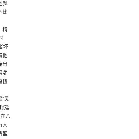
他就
不比
，精
时
者坏
着他
端出
得喘
歪扭
“灵
封建
然在八
有人
清醒