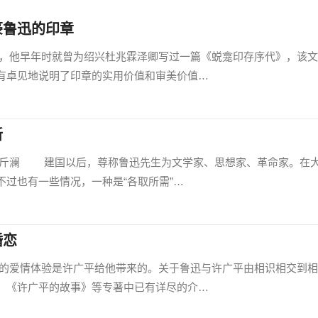
豪鲁迅的印章
早年时就曾为绍兴杜兆霖泽卿写过一篇《蜕龛印存序代》，该文
有卓见地说明了印章的实用价值和审美价值…
新
澜 建国以后，尊称鲁迅先生为文学家、思想家、革命家。在
过也有一些情况，一种是“各取所需”…
婚恋
情体验是许广平给他带来的。关于鲁迅与许广平由相识相交到相
、《许广平的故事》等专著中已有详尽的介…