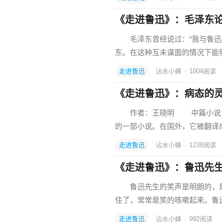
《走进鲁迅》：毛泽东
毛泽东曾经说过：“我与鲁迅的
东。在这种互未谋面的情况下能
走进鲁迅
沾水小蜂
·
1004
阅读
《走进鲁迅》：病态的
作者：王晓明 中篇小说《阿
的一部小说。在国外，它被翻译
走进鲁迅
沾水小蜂
·
1238
阅读
《走进鲁迅》：鲁迅先
鲁迅先生的笑声是明朗的，是
住了，常常是笑的咳嗽起来。鲁
走进鲁迅
沾水小蜂
·
992
阅读