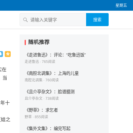
星期五
搜索
随机推荐
《走进鲁迅》：评论：“吃鲁迅饭”
走进鲁迅
·
765
阅读
实在
《南腔北调集》：上海的儿童
，当
南腔北调集
·
760
阅读
《且介亭杂文》：脸谱臆测
且介亭杂文
·
738
阅读
年十
《野草》：求乞者
野草
·
855
阅读
夏娃之
《集外文集》：编完写起