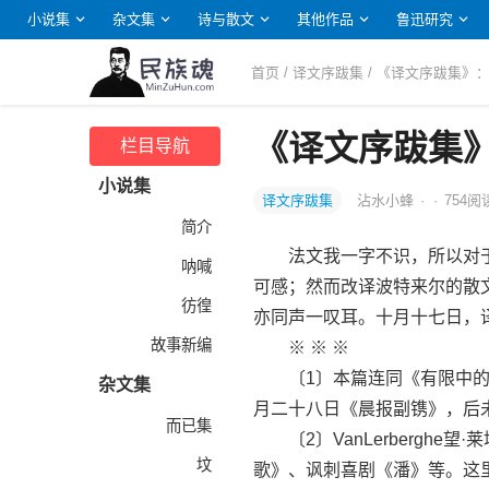
小说集
杂文集
诗与散文
其他作品
鲁迅研究
首页
/
译文序跋集
/ 《译文序跋集》
《译文序跋集
栏目导航
小说集
译文序跋集
沾水小蜂
·
·
754
阅
简介
法文我一字不识，所以对于Va
呐喊
可感；然而改译波特来尔的散
彷徨
亦同声一叹耳。十月十七日，
故事新编
※ ※ ※
〔1〕本篇连同《有限中的无
杂文集
月二十八日《晨报副镌》，后
而已集
〔2〕VanLerberghe望
坟
歌》、讽刺喜剧《潘》等。这里