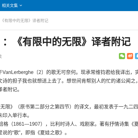
相关文集
：《有限中的无限》译者附记
》：《有限中的无限》译者附记
读
nLerberghe〔2〕的歌无可奈何。现承常维钧君给我译出，
文诗的担子我也就想送上去了。想世间肯帮别人的忙的诸公闻之
译者附记。
限》（原书第二部分之第四节）的译文，最初发表于一九二四
未印入单行本。
·莱培格（1861—1907），比利时诗人、戏剧家。著有抒情诗集《
说的“歌”，即指《夏娃之歌》。