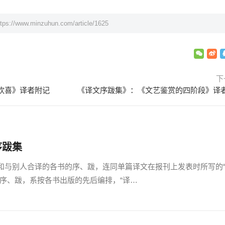
ttps://www.minzuhun.com/article/1625
下
欢喜》译者附记
《译文序跋集》：《文艺鉴赏的四阶段》译
序跋集
与别人合译的各书的序、跋，连同单篇译文在报刊上发表时所写的
的序、跋，系按各书出版的先后编排，“译…