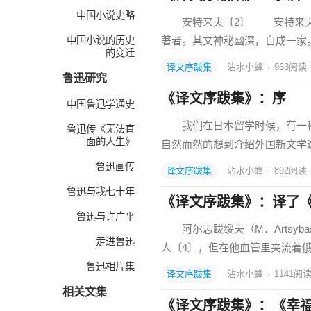
中国小说史略
安特来夫〔2〕 安特来夫生
中国小说的历史
著者。其文神秘幽深，自成一家
的变迁
译文序跋集
沾水小蜂
·
963
阅读
鲁迅研究
《译文序跋集》：序
中国鲁迅学通史
我们在日本留学时候，有一种
鲁迅传《无法直
面的人生》
自然而然的想到介绍外国新文学
鲁迅画传
译文序跋集
沾水小蜂
·
892
阅读
鲁迅与我七十年
《译文序跋集》：译了
鲁迅与许广平
阿尔志跋绥夫（M．Artsyb
走进鲁迅
人〔4〕，但在他血管里夹流着俄，
鲁迅相片集
译文序跋集
沾水小蜂
·
1141
阅
相关文集
《译文序跋集》：《幸