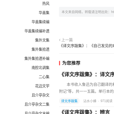
热风
本文来自网络，转载请注明出处：
h
华盖集
华盖集续编
华盖集续编补遗
上一篇
集外文集
《译文序跋集》：《自己发见的
集外集拾遗
集外集拾遗补编
为您推荐
南腔北调集
《译文序跋集》：译文
二心集
本书收入鲁迅为自己翻译的和
花边文学
附记”等，共一一五篇。单行本
且介亭杂文
译文序跋集
沾水小蜂
·
971
阅读
且介亭杂文二集
《译文序跋集》：辨言
且介亭杂文末编