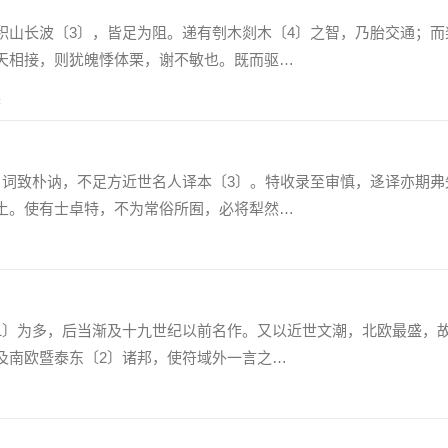
长波〔3〕，皆足为阻。递有刳木剡木〔4〕之智，乃胎交通；而
天相接，则犹魄悸体栗，谢不敏也。既而驱…
读
致朴讷，不足方近世名人译本〔3〕。特收录至审慎，迻译亦期弗
土。使有士卓特，不为常俗所囿，必将犁然…
〕为多，后当渐及十九世纪以前名作。又以近世文潮，北欧最盛，
及南欧暨泰东〔2〕诸邦，使符域外一言之…