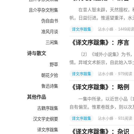
在昔人智未辟，天然擅权，积山
且介亭杂文附集
帆，日益衍进。惟遥望重洋，水
伪自由书
译文序跋集
沾水小蜂
·
1449
阅
准风月谈
《译文序跋集》：序言
三闲集
诗与散文
〔2〕《域外小说集》为书，词
情。异域文术新宗，自此始入华
野草
译文序跋集
沾水小蜂
·
979
阅读
朝花夕拾
鲁迅诗集
《译文序跋集》：略例
其他作品
一集中所录，以近世小品〔1
自有偏至。惟累卷既多，则以次
古籍序跋集
译文序跋集
沾水小蜂
·
931
阅读
汉文学史纲要
译文序跋集
《译文序跋集》：杂识