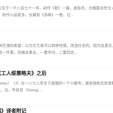
于一千八百七十一年。初作《默》一篇，遂有名；为俄国当世文
。所作小品甚多，长篇有《赤唉》一卷，记…
茫漠的希望：以为文艺是可以转移性情，改造社会的。因为这意见
这一件事。但做这事业，一要学问，二要同志…
《工人绥惠略夫》之后
ashev）〔3〕在一八七八年生于南俄的一个小都市；据系统和氏姓是
法，乔具亚（Georgi…
读
福》译者附记