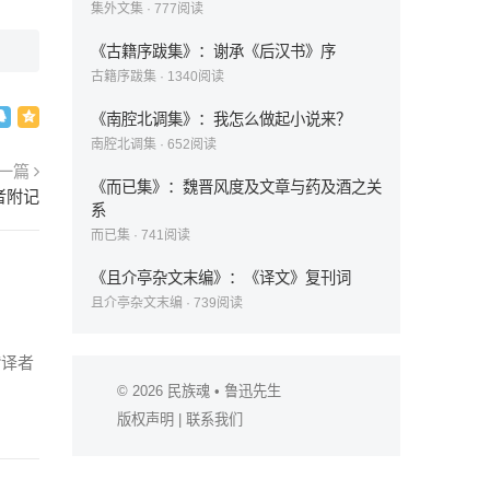
集外文集
·
777
阅读
《古籍序跋集》：谢承《后汉书》序
古籍序跋集
·
1340
阅读
《南腔北调集》：我怎么做起小说来？
南腔北调集
·
652
阅读
一篇
《而已集》：魏晋风度及文章与药及酒之关
者附记
系
而已集
·
741
阅读
《且介亭杂文末编》：《译文》复刊词
且介亭杂文末编
·
739
阅读
“译者
© 2026
民族魂
• 鲁迅先生
版权声明
|
联系我们