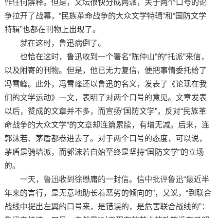
作任何解释。但是，文坛很快分成两派，关于两个口号的论
争拉开了战幕，“民族革命战争的大众文学特辑”和“国防文学
特辑”也都在刊物上出现了。
就在这时，鲁迅病倒了。
也恰在这时，鲁迅收到一个署名“陈仲山”的“托派”来信，
以及附寄的刊物。但是，他已无力复信，便把事情委托给了
冯雪峰。此外，冯雪峰还以鲁迅的名义，发表了《论现在我
们的文学运动》一文，表明了对两个口号的意见。文章发表
以后，赞成的文章并不多，而宣扬“国防文学”，反对“民族革
命战争的大众文学”的文章却连篇累牍，有增无减。后来，连
郭沫若、茅盾都卷进去了。对于两个口号的态度，可以说，
茅盾是骑墙派，而郭沫若自始至终是坚持“国防文学”的立场
的。
一天，鲁迅收到徐懋庸的一封信。信中批评鲁迅“最近半
年来的言行，是无意地助长着恶劣的倾向的”，又说，“到联合
战线中提出左翼的口号来，是错误的，是危害联合战线的”：