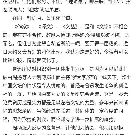
在破坏。但他们形势亦不佳。”“莲姐家”，即左联；“旧人”，指
左联同人；“毛姑”就是茅盾。
在同一封信内，鲁迅还写道：
《作家》，《译文》，《文丛》，是和《文学》不相合
的，现在亦不合作，故颇为傅郑所嫉妒,令喽加以破坏统一之
罪名，但谁甘为此辈自私者所统一呢，要弄得一团糟的。近
日大约又会有别的团体出现。我认为这是好的，令读者可以
比较比较，情形就变化了。
鲁迅所以对组织别一团体发生兴趣，是因为可以借此打
破由周扬等人计划傅郑出面主持的“大家族”的一统天下。整个
中国文坛的情状是令人忧虑的。曾经与鲁迅发生论争的创造
社的一群，开始同原来对立的文学研究会合流，这是一股无
论凭资历或是实力都是足以左右文坛的力量。多年来尚未消
除的思想矛盾，虽然经过左联这一共同体的一定程度的阻
遏，因为形势的剧变，而今却有了进一步扩展的趋势。
周扬派人反复游说鲁迅，让他加入协会，他都加以拒