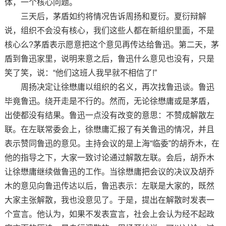
体，一个核心问题。
三天后，茅盾如约将情况告诉周扬和夏衍。夏衍辩解
说，组织不会没有核心，我们这些人都在新组织里面，不是
核心么?茅盾表示愿意把这个意见再传达给鲁迅。第二天，茅
盾到鲁迅家里，说明来意之后，鲁迅什么意见也没有，只是
笑了笑，说：“他们这班人我早就不相信了!”
周扬决定让徐懋庸以组织的名义，再次找鲁迅谈。鲁迅
毕竟鲁迅。绕开走是不行的。然而，无论徐懋庸或是茅盾，
出使都没有结果。鲁迅一点没有改变的意思：不赞成解散左
联。在左联常委会上，徐懋庸汇报了有关鲁迅的情况，并且
表示赞同鲁迅的意见。主持会议的是上海“临委”的胡乔木，在
他的指导之下，大家一致讨论通过解散左联。会后，胡乔木
让徐懋庸继续做鲁迅的工作。当徐懋庸把会议的决议及胡乔
木的意见向鲁迅传达以后，鲁迅表示：左联是大家的，既然
大家主张解散，我也没意见了。于是，提出在解散时发表一
个宣言。他认为，如果不发表宣言，社会上会认为经不起政