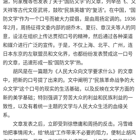
涵，何家槐等也发表了关于“国防文学”的文章，列举岳飞、文
天祥等古代文臣武将，鼓吹“民族英雄”的“复活”。在中国，“国
防文学”作为一个口号而被大力提倡，是由周扬定调的。1936
年2月，周扬征得文委内部的胡乔木、夏衍、章汉夫等人的同
意，设法在组织上传达贯彻口号的精神，然后通过各种渠道
和媒介进行广泛的宣传。于是，不仅上海、北平、广州，连
日本东京的左联盟员和文化界，也都纷纷发表赞成这一口号
的文章，迅速形成一股“国防文学”热。
胡风是在一篇题为《人民大众向文学要求什么》的文章
中，把新的口号提了出来的。文中阐明了“民族革命战争的大
众文学”这个口号的现实的生活基础，以及反映在文学方面的
新的美学基础；特别强调了劳苦大众的利益和民族利益的一
致性，以及有着统一主题的文学与人民大众生活的血缘关
系。
文章发表之后，立即受到徐懋庸和周扬的反击。冯雪峰
怕把事情闹大，给“统战”工作带来不必要的阻力，便制止胡风