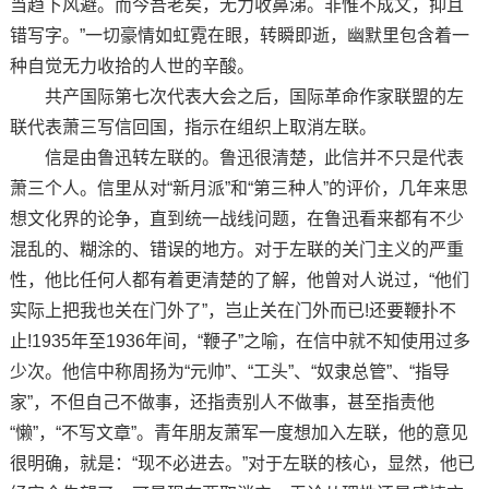
当趋下风避。而今吾老矣，无力收鼻涕。非惟不成文，抑且
错写字。”一切豪情如虹霓在眼，转瞬即逝，幽默里包含着一
种自觉无力收拾的人世的辛酸。
共产国际第七次代表大会之后，国际革命作家联盟的左
联代表萧三写信回国，指示在组织上取消左联。
信是由鲁迅转左联的。鲁迅很清楚，此信并不只是代表
萧三个人。信里从对“新月派”和“第三种人”的评价，几年来思
想文化界的论争，直到统一战线问题，在鲁迅看来都有不少
混乱的、糊涂的、错误的地方。对于左联的关门主义的严重
性，他比任何人都有着更清楚的了解，他曾对人说过，“他们
实际上把我也关在门外了”，岂止关在门外而已!还要鞭扑不
止!1935年至1936年间，“鞭子”之喻，在信中就不知使用过多
少次。他信中称周扬为“元帅”、“工头”、“奴隶总管”、“指导
家”，不但自己不做事，还指责别人不做事，甚至指责他
“懒”，“不写文章”。青年朋友萧军一度想加入左联，他的意见
很明确，就是：“现不必进去。”对于左联的核心，显然，他已