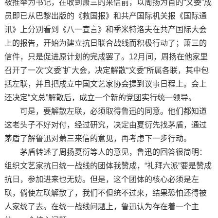
被推举为书记，在收到萧三的来信前，以周扬为首的“文委”成
员即已从巴黎出版的《救国报》和共产国际机关报《国际通
讯》上分别看到《八一宣言》和季米特洛夫在共产国际大会
上的报告，开始为建立抗日联合战线而积极行动了；萧三的
信件，只是促进原计划的完成罢了。12月间，周扬在他家里
召开了一次“文委”扩大会，决定解散“文委”所属各联，其中包
括左联，并且把成立中国文艺家协会提到议事日程上。会上
还决定“文总”解散后，成立一个新的党团实行统一领导。
可是，要解散左联，必须取得鲁迅的同意。他们都知道
这老头子不好对付，经过研究，决定由夏衍先找茅盾，通过
茅盾了解鲁迅对萧三来信的意见，再考虑下一步行动。
茅盾转述了周扬夏衍等人的意见，鲁迅的回答很简明：
组织文艺家抗日统一战线的团体我赞成，“礼拜六派”要是赞成
抗日，参加进来也无妨。但是，这个团体的核心必须是左
联，倘使左联解散了，我们不但统不过来，结果恐怕还得被
人家统了去。在统一战线问题上，鲁迅认为存在着一个主