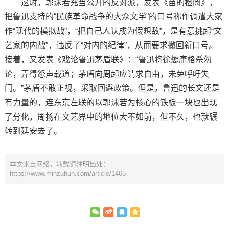
这时，郭沫若充当公开的反对派，发表《苗的检阅》，
把鲁迅支持的“民族革命战争的大众文学”的口号称作调遣大家
作“现代的模拟战”，“把自己人认成为假想敌”，是有意挑起“文
艺家的内战”，违反了“对内的纪律”，从而要求撤回新口号。
接着，又发表《戏论鲁迅茅盾联》：“鲁迅将徐懋庸格杀勿
论，弄得怨声载道；茅盾向周起应请求自由，未免呼吁失
门。”茅盾不敢正视，采取回避政策。但是，鲁迅的长文还是
有力量的，连东京左联的以郭沫若为核心的铁板一块也出现
了分化，周扬在文艺界中的地位大不如前，但不久，也就辗
转到延安去了。
本文来自网络，转载请注明出处：
https://www.minzuhun.com/article/1465