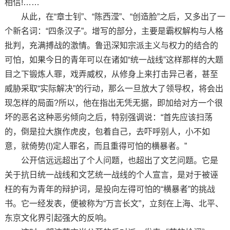
相信!……
从此，在“章士钊”、“陈西滢”、“创造脸”之后，又多出了一
个新名词：“四条汉子”。增写的部分，主要是霸权解构与人格
批判，充满搏战的激情。鲁迅深知宗派主义与权力的结合的
可怕，如果今日的青年可以在诸如“统一战线”这样那样的大题
目之下锻炼人罪，戏弄威权，从修身上来打击异己者，甚至
威胁采取“实际解决”的行动，那么一旦放大了领导权，将会出
现怎样的局面?所以，他在指出无凭无据，即加给对方一个很
坏的恶名这种恶劣倾向之后，特别强调说：“首先应该扫荡
的，倒是拉大旗作虎皮，包着自己，去吓呼别人，小不如
意，就倚势(!)定人罪名，而且重得可怕的横暴者。”
公开信远远超出了个人问题，也超出了文艺问题。它是
关于抗日统一战线和文艺统一战线的个人宣言，是对于被诬
枉的有为青年的辩护词，是投向左得可怕的“横暴者”的挑战
书。它一经发表，便被称为“万言长文”，立刻在上海、北平、
东京文化界引起强大的反响。