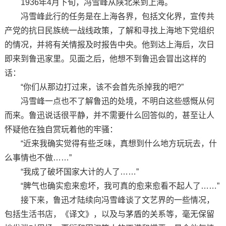
1936年4月下旬，冯雪峰从陕北来到上海。
冯雪峰此行的任务是在上海各界，包括文化界，宣传共
产党的抗日民族统一战线政策，了解和寻找上海地下党组织
的情况，并将有关情报及时报告中央。他到达上海后，次日
即来到鲁迅家里。见面之后，他想不到鲁迅会冒出这样的
话：
“你们从那边打过来，该不会首先杀掉我的吧?”
冯雪峰一点也不了解鲁迅的处境，不明白这些感慨从何
而来。鲁迅说话很平静，并不需要什么回答似的，甚至让人
怀疑他在独自赏玩着他的牢骚：
“近来我确实觉得有些乏味，真想到什么地方玩玩去，什
么事情也不做……”
“我成了破坏国家大计的人了……”
“脾气也确实愈来愈坏，我可真的愈来愈看不起人了……”
接下来，鲁迅才陆续向冯雪峰谈了文艺界的一些情况，
包括生活书店，《译文》，以及与茅盾的关系等，毫无保留