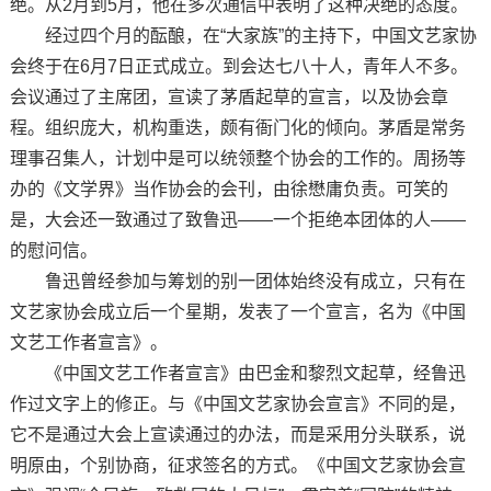
绝。从2月到5月，他在多次通信中表明了这种决绝的态度。
经过四个月的酝酿，在“大家族”的主持下，中国文艺家协
会终于在6月7日正式成立。到会达七八十人，青年人不多。
会议通过了主席团，宣读了茅盾起草的宣言，以及协会章
程。组织庞大，机构重迭，颇有衙门化的倾向。茅盾是常务
理事召集人，计划中是可以统领整个协会的工作的。周扬等
办的《文学界》当作协会的会刊，由徐懋庸负责。可笑的
是，大会还一致通过了致鲁迅——一个拒绝本团体的人——
的慰问信。
鲁迅曾经参加与筹划的别一团体始终没有成立，只有在
文艺家协会成立后一个星期，发表了一个宣言，名为《中国
文艺工作者宣言》。
《中国文艺工作者宣言》由巴金和黎烈文起草，经鲁迅
作过文字上的修正。与《中国文艺家协会宣言》不同的是，
它不是通过大会上宣读通过的办法，而是采用分头联系，说
明原由，个别协商，征求签名的方式。《中国文艺家协会宣