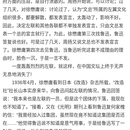
府方面的压迫，是自行溃散的。周扬开始说，可以讨论；过
了几天，对徐懋庸说：讨论过了，认为“文总”所属的左翼文化
组织很多，都要解散，都发表宣言，太轰动了，影响不好。
因此，决定左联和其他各联都不单独发表宣言，只由文总发
表一个总的宣言就行了。为此，徐懋庸第三次找鲁迅，鲁迅
答复说也好。可是过了几天，周扬又说文总也不发表宣言
了。徐懋庸第四次去见鲁迅，当鲁迅听完这套不成理由的理
由时，脸色一沉，于是一言不发。
一度轰轰烈烈的左联，就这样，在中国文坛上终于无声
无息地消失了!
1936年4月，徐懋庸看到日本《改造》杂志所载，“改造
社”社长山本实彦来华，向鲁迅问起左联的情况，鲁迅回答
说：“我本来也是左联的一员，但是这个团体的下落，我现在
也不知道了。”接着，又在《光明》期刊上看到鲁迅复何家槐
的信：“我曾经加入过集团，虽然现在竟不知道这集团是否还
在……”他觉得鲁迅说不知道是意气用事，于是给鲁迅写了一