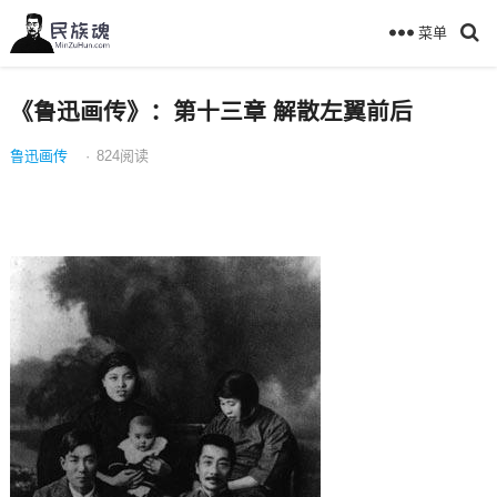
菜单
《鲁迅画传》：第十三章 解散左翼前后
鲁迅画传
·
824
阅读