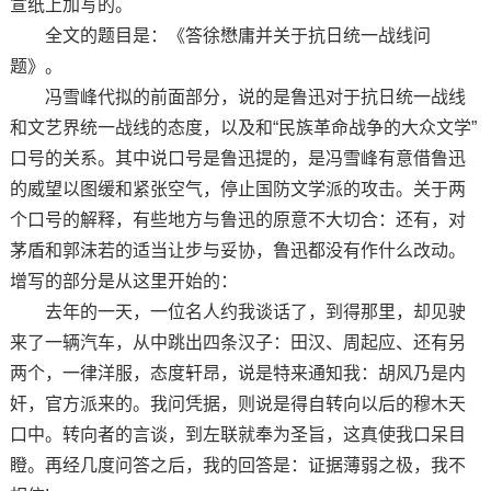
宣纸上加写的。
全文的题目是：《答徐懋庸并关于抗日统一战线问
题》。
冯雪峰代拟的前面部分，说的是鲁迅对于抗日统一战线
和文艺界统一战线的态度，以及和“民族革命战争的大众文学”
口号的关系。其中说口号是鲁迅提的，是冯雪峰有意借鲁迅
的威望以图缓和紧张空气，停止国防文学派的攻击。关于两
个口号的解释，有些地方与鲁迅的原意不大切合：还有，对
茅盾和郭沫若的适当让步与妥协，鲁迅都没有作什么改动。
增写的部分是从这里开始的：
去年的一天，一位名人约我谈话了，到得那里，却见驶
来了一辆汽车，从中跳出四条汉子：田汉、周起应、还有另
两个，一律洋服，态度轩昂，说是特来通知我：胡风乃是内
奸，官方派来的。我问凭据，则说是得自转向以后的穆木天
口中。转向者的言谈，到左联就奉为圣旨，这真使我口呆目
瞪。再经几度问答之后，我的回答是：证据薄弱之极，我不