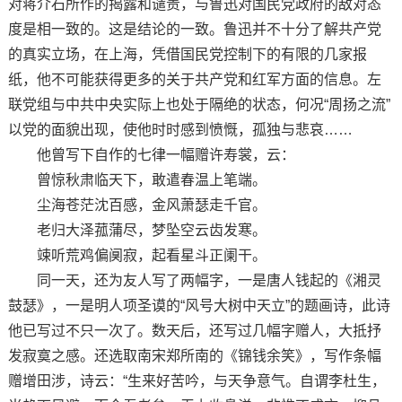
对蒋介石所作的揭露和谴责，与鲁迅对国民党政府的敌对态
度是相一致的。这是结论的一致。鲁迅并不十分了解共产党
的真实立场，在上海，凭借国民党控制下的有限的几家报
纸，他不可能获得更多的关于共产党和红军方面的信息。左
联党组与中共中央实际上也处于隔绝的状态，何况“周扬之流”
以党的面貌出现，使他时时感到愤慨，孤独与悲哀……
他曾写下自作的七律一幅赠许寿裳，云：
曾惊秋肃临天下，敢遣春温上笔端。
尘海苍茫沈百感，金风萧瑟走千官。
老归大泽菰蒲尽，梦坠空云齿发寒。
竦听荒鸡偏阒寂，起看星斗正阑干。
同一天，还为友人写了两幅字，一是唐人钱起的《湘灵
鼓瑟》，一是明人项圣谟的“风号大树中天立”的题画诗，此诗
他已写过不只一次了。数天后，还写过几幅字赠人，大抵抒
发寂寞之感。还选取南宋郑所南的《锦钱余笑》，写作条幅
赠增田涉，诗云：“生来好苦吟，与天争意气。自谓李杜生，