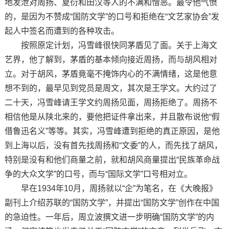
地发泄对周扬、夏衍和田汉等人的不满和憎恶。最令他气愤
的，是因为不赞成“国防文学”的口号和拒绝在“文艺家协会”发
起人中签名而遭到的各种攻击。
按照原定计划，冯雪峰很快同茅盾见了面。关于上海文
艺界，他了解到，茅盾的基本倾向接近周扬，而与胡风相对
立。对于胡风，茅盾竟毫不掩饰内心的不满情绪，这是他意
想不到的，最早见到党员是周文，其次是王学文。大约过了
二十天，冯雪峰请王学文约周扬见面，周扬拒绝了。周扬不
相信他是从陕北来的，要他把证件拿出来，并且散布说他“假
借鲁迅名义”等等。其实，冯雪峰遭到拒绝的真正原因，是他
到上海以后，没有首先找周扬和“文委”的人，而先找了胡风，
特别是没有和他们商量之前，就和胡风商量提出“民族革命战
争的大众文学”的口号，而与“国际文学”口号相对立。
早在1934年10月，周扬就以“企”为笔名，在《大晚报》
副刊上介绍苏联的“国防文学”，并提出“国防文学”创作在中国
的急迫性。一年后，周立波撰文进一步明确“国防文学”的内