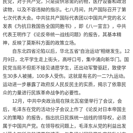
民党，对于共产党，只是提供急需的药物，医疗设备和政治
读物，以及不容违拗的指示。七八月间，共产国际召开了第
七次代表大会。中共驻共产国际代表团以中国共产党的名义
发表《为抗日救国告全国同胞书》，即《八一宣言》，中共
代表王明作了《论反帝统一战线问题》的报告，其基本精
神，反映了莫斯科方面的政策立场。
自东北四省沦陷以后，华北五省“自治运动”相继发生。12
月9日，北平学生走上街头，高呼口号，集中涌向新华门。国
民党当局不但拒不接见请愿学生，还出动军警驱赶，致使学
生30多人被捕，100多人受伤。这就是有名的一二?九运动。
运动进一步暴露了政府反人民反民主的实质，揭示了依靠民
众的力量进行民族革命战争的必要性。
12月，中共中央政治局在陕北瓦窑堡举行了会议，会
后，毛泽东在党的活动分子会议上作了《论反对日本帝国主
义的策略》的报告，指出抗日民族统一战线的领导权，必须
属于中国共产党。在领导权问题上，毛泽东从党的利益出发