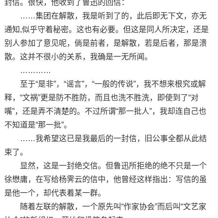
封信。很快，他收到了鲁迅的回信：
……集团在解散，我是听到了的，此后即无下文，亦无
通知,似乎守着秘密。这也有必要。但这是同人所决定，还是
别人参加了意见呢，倘是前者，是解散，若是后者，那是溃
散。这并不很小的关系，我确是一无所闻。
…………
至于“是非”，“谣言”，“一般的传说”，我不想来根究或解
释，“文祸”更是防不胜防，而且也洗不胜洗，即使到了“对
嘴”，还是弄不清楚的。不过所谓“那一批人”，我却连自己也
不知道是“那一批”。
……我希望这已是我最后的一封信，旧公事全都从此结
束了。
显然，这是一封绝交信。但鲁迅所拒绝的绝不只是一个
徐懋庸，在写给杨霁云的信中，他曾经这样指出：写信的虽
是他一个，却代表着某一群。
随着左联的解散，一个原先叫“作家协会”而后叫“文艺家