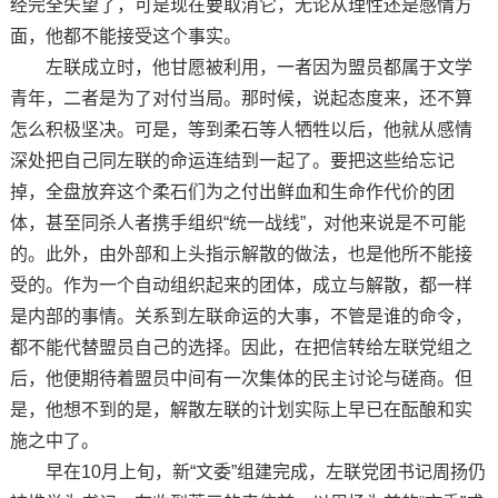
经完全失望了，可是现在要取消它，无论从理性还是感情方
面，他都不能接受这个事实。
左联成立时，他甘愿被利用，一者因为盟员都属于文学
青年，二者是为了对付当局。那时候，说起态度来，还不算
怎么积极坚决。可是，等到柔石等人牺牲以后，他就从感情
深处把自己同左联的命运连结到一起了。要把这些给忘记
掉，全盘放弃这个柔石们为之付出鲜血和生命作代价的团
体，甚至同杀人者携手组织“统一战线”，对他来说是不可能
的。此外，由外部和上头指示解散的做法，也是他所不能接
受的。作为一个自动组织起来的团体，成立与解散，都一样
是内部的事情。关系到左联命运的大事，不管是谁的命令，
都不能代替盟员自己的选择。因此，在把信转给左联党组之
后，他便期待着盟员中间有一次集体的民主讨论与磋商。但
是，他想不到的是，解散左联的计划实际上早已在酝酿和实
施之中了。
早在10月上旬，新“文委”组建完成，左联党团书记周扬仍