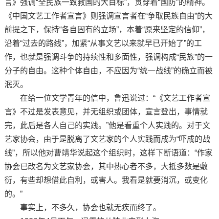
言》强调“全民族一致救国的大目标”，贯穿着“国防”的精神。
《中国文艺工作者宣言》则强调宣言者在“争取民族自由”的大
前提之下，保持“各自固有的立场”，本着“原来坚定的信仰”，
沿着“过去的路线”，加紧“从事文艺以来就早已开始了”的工
作，也就是强调斗争的持续性和多面性，强调构成“民族”的一
分子的自由。这种个体自由，不应因为“统一战线”的确立而被
泯灭。
在给一位文学青年的信中，鲁迅说过：“《文艺工作者宣
言》不过是发表意见，并无组织或团体，宣言登出，事情就
完，此后是各人自己的实践。”他是看重个人实践的。对于文
艺家协会，由于是脱离了文艺家的个人实践而成为“吓成的战
线”，所以他对曹靖华说起这个组织时，这样下断语道：“作家
协会已改名为文艺家协会，其中热心者不多，大抵多数是敷
衍，有些却想借此自利，或害人。我看是就要消沉，或变化
的。”
事实上，不多久，协会也就无疾而终了。