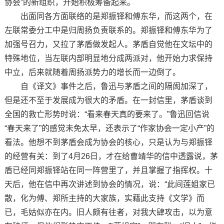
协会”的新组织，开始积极筹备起来。
出面同各方面联络的是郑振铎和傅东华，而这两个，在
左联常委分工中是归周扬负责联系的。郑振铎和傅东华为了
加强号召力，又拉了茅盾做发起人。茅盾自觉他在文坛中的
特殊地位，当左联内部明显地分成两派对，他开始力求保持
中立，后来就随着周扬派势力的增长而一边倒了。
自《译文》事件之后，鲁迅与茅盾之间的隔阂加深了，
但是还不至于发展成为很大的矛盾。在一封信里，茅盾谈到
全国的救亡形势时说：“看来春天真的要来了。”鲁迅回信说
“春天来了”的感觉未免太早，还表示了“作家协会一定小产”的
看法。他想不到茅盾会成为协会的核心，只是认为与郑振铎
的经营有关：到了4月26日，才在给曹靖华的信中透露说，茅
盾已经同郑振铎站在同一阵营里了，并且掌握了指挥权。十
天后，他在信中再次讲述到协会的情况，说：“此间莲姐家已
散，化为傅、郑所主持的大家族，实藉此支持《文学》而
已，毛姑似亦在内。旧人颇有往者，对我大肆攻击，以为意