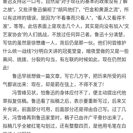
鲁迅支持这一口号，自然是“对于现在的基本的政策没有了解
之故”。又批评鲁迅偏袒了“胡风他们”，“巴金和黄源之流”，所
以有这样的错误，是因为“不看事而只看人”，“看人又看得不
准”，等等。此信表面上是攻击几个人，其实是向没有加入“文
艺家协会”的人们挑战，不放过任何异己者。鲁迅十分清楚，
写信的虽然是徐懋庸一人，背后仍是那一伙。他们何尝维护
什么统一战线?分明白天讲的冠冕堂皇，暗夜里做的又是一些
离间、挑拨、分裂的勾当，有左联的时候如此，现在仍然如
此!
鲁迅早就想做一篇文章，写它几万字，把历来所受的闷
气都说出来：现在，却是箭在弦上，不得不发了!
冯雪峰见状，怕鲁迅的身体应付不了，便主动提出代他
草拟复信稿。鲁迅看了拟稿之后，表示要重新写过，后来又
补充说，前面部分可用，后面部分还是得由自己写。过了几
天，冯雪峰再到鲁迅家里时，稿子已由许广平誊抄出来了。
拟稿几乎全被红笔勾划过，还有整整四页，是他用毛笔在白