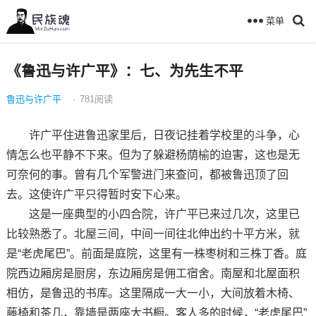
菜单
《鲁迅与许广平》：七、为先生不平
鲁迅与许广平
·
781
阅读
许广平住进鲁迅家里后，日夜记挂着学校里的斗争，心
情怎么也平静不下来。但为了躲避杨荫榆的迫害，这也是无
可奈何的事。曾有几个军警进门来查问，都被鲁迅顶了回
去。这使许广平只得暂时安下心来。
这是一座典型的小四合院，许广平已来过几次，这里已
比较熟悉了。北屋三间，中间一间往北伸出约十平方米，就
是“老虎尾巴”。前面是庭院，这里有一株枣树和三株丁香。庭
院西边厢房是厨房，东边厢房是佣工宿舍。南屋和北屋面积
相仿，是鲁迅的书库。这里隔成一大一小，大间放着木椅、
藤椅和茶几，靠墙是两座大书橱。客人多的时候，“老虎尾巴”