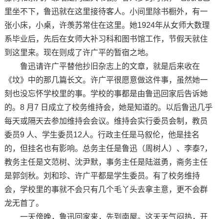
里坐不下，鲁迅就在这里接待客人。小间里除书橱外，有一
张小床，小桌，许羡苏常住在这里。她1924年从女师大数理
系毕业后，先后在女师大补习科和图书馆工作，节假天就住
到这里来。现在则成了许广平的暂宿之地。
鲁迅请许广平替他抄旧杂志上的文章，就是后来收在
《坟》中的那几篇长文。许广平很愿意做这件事，虽然她一
刻也没忘怀学校里的事。学校的事都是由鲁迅回家后告诉她
的。8 月7 日成立了校务维持会，她是知道的。以后鲁迅几乎
每天或隔天去参加维持会会议。维持会实行委员会制，教员
委员9 人、学生委员12人。行政主任是马叙伦，他是挂名
的，但挂名也有影响。总务主任是鲁迅（周树人）、李泰?，
教务主任是文范树、沈尹默，事务主任是陆滋勇，斋务主任
是郭剑秋。刘和珍、许广平都是学生委员。有了校务维持
会，学校里的事就不会只有几个毛丫头去拿主意，更不会群
龙无首了。
一天傍晚，鲁迅回家来，先到南屋。这天天气闷热，开