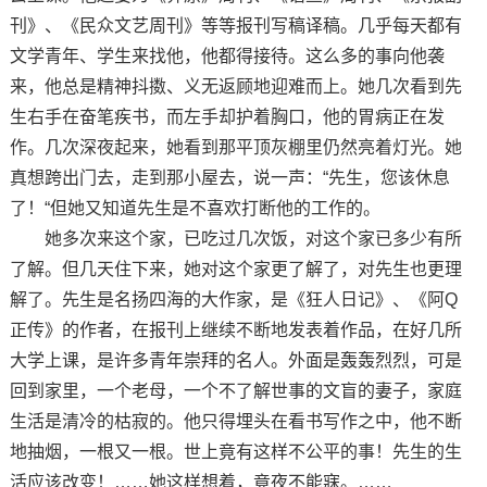
刊》、《民众文艺周刊》等等报刊写稿译稿。几乎每天都有
文学青年、学生来找他，他都得接待。这么多的事向他袭
来，他总是精神抖擞、义无返顾地迎难而上。她几次看到先
生右手在奋笔疾书，而左手却护着胸口，他的胃病正在发
作。几次深夜起来，她看到那平顶灰棚里仍然亮着灯光。她
真想跨出门去，走到那小屋去，说一声：“先生，您该休息
了！“但她又知道先生是不喜欢打断他的工作的。
她多次来这个家，已吃过几次饭，对这个家已多少有所
了解。但几天住下来，她对这个家更了解了，对先生也更理
解了。先生是名扬四海的大作家，是《狂人日记》、《阿Q
正传》的作者，在报刊上继续不断地发表着作品，在好几所
大学上课，是许多青年崇拜的名人。外面是轰轰烈烈，可是
回到家里，一个老母，一个不了解世事的文盲的妻子，家庭
生活是清冷的枯寂的。他只得埋头在看书写作之中，他不断
地抽烟，一根又一根。世上竟有这样不公平的事！先生的生
活应该改变！……她这样想着，竟夜不能寐。……