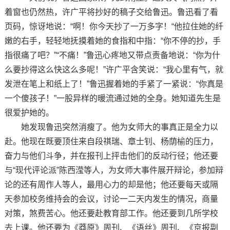
着窗也仍然热，许广平将抄好的稿子交给鲁迅。鲁迅看了看
页码，惊讶地说：“啊！你今天抄了一万多字！“他拉住她的纤
嫩的右手，轻轻地抚摸着她的食指和中指：“你不停的抄，手
指很痛了吧？”“不痛！”鲁迅心疼地又带点责备地说：“你为什
么要抄得这么快这么多呢！”许广平含笑说：“我心里有气，就
发泄在笔上和纸上了！”鲁迅握着她的手紧了一紧说：“你真是
一个傻孩子！”一股异样的暖流通过她的全身。她知道先生是
很爱护她的。
她发现鲁迅突然消瘦了。他为女师大的事真正是全力以
赴。他现在既要顶住来自段祺瑞、章士钊、杨荫榆的压力，
奋力与他们斗争，并在报刊上抨击他们的反动行径；他还要
与“现代评论派”陈西滢等人，为女师大事件展开辩论，参加辩
论的还有周作人等人，最用心力的却是他；他还要每天或隔
天参加校务维持会的会议，讨论一二天内发生的情况，商量
对策，煞费苦心。他还要赴教育部工作。他还要到几所学校
去上课。他还要为《莽原》周刊、《语丝》周刊、《京报副