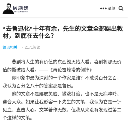
菜单
“去鲁迅化”十年有余，先生的文章全部踢出教
材，到底在去什么？
鲁迅相关
·
2171
阅读
悲剧将人生的有价值的东西毁灭给人看，喜剧将那无价
值的撕破给人看。——《再论雷峰塔的倒掉》
你印象中最为深刻的一个作家是谁？不敢说百分之百，
我认为百分之八十的答案都是鲁迅。
他的文章不是嬉皮笑脸、撒泼打滚，也不是无病呻吟、
迎合大众。如果让我形容一下先生的文笔，我认为它是一针
见血、直击人心。文学著作无数，但我从来没有发现过第二
个这样的文笔。