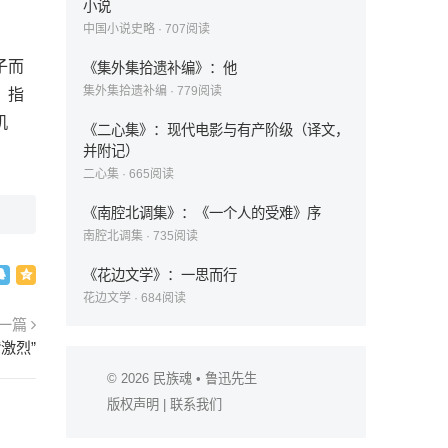
小说
中国小说史略
·
707
阅读
子而
《集外集拾遗补编》：他
集外集拾遗补编
·
779
阅读
，指
机
《二心集》：现代电影与有产阶级（译文，
并附记）
二心集
·
665
阅读
《南腔北调集》：《一个人的受难》序
南腔北调集
·
735
阅读
《花边文学》：一思而行
花边文学
·
684
阅读
一篇
激烈”
© 2026
民族魂
• 鲁迅先生
版权声明
|
联系我们