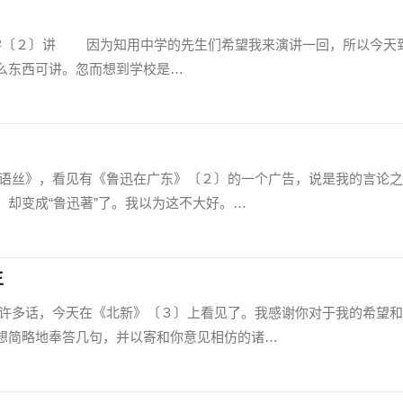
〔２〕讲 因为知用中学的先生们希望我来演讲一回，所以今天
么东西可讲。忽而想到学校是…
》，看见有《鲁迅在广东》〔２〕的一个广告，说是我的言论之
，却变成“鲁迅著”了。我以为这不大好。…
生
话，今天在《北新》〔３〕上看见了。我感谢你对于我的希望和
想简略地奉答几句，并以寄和你意见相仿的诸…