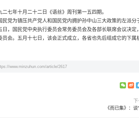
二七年十月二十二日《语丝》周刊第一五四期。
民党为镇压共产党人和国民党内拥护孙中山三大政策的左派分
五日，国民党中央执行委员会常务委员会及各部长联席会议决定
委员会。五月十七日，该会正式成立，各省也先后组成它的下属
ttps://www.minzuhun.com/article/2617
下
《而已集》：谈“