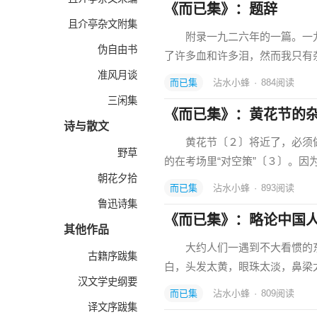
《而已集》：题辞
且介亭杂文附集
附录一九二六年的一篇。一
伪自由书
了许多血和许多泪，然而我只
准风月谈
而已集
沾水小蜂
·
884
阅读
三闲集
《而已集》：黄花节的
诗与散文
黄花节〔２〕将近了，必须做
野草
的在考场里“对空策”〔３〕。因
朝花夕拾
而已集
沾水小蜂
·
893
阅读
鲁迅诗集
《而已集》：略论中国
其他作品
大约人们一遇到不大看惯的东
古籍序跋集
白，头发太黄，眼珠太淡，鼻梁
汉文学史纲要
而已集
沾水小蜂
·
809
阅读
译文序跋集