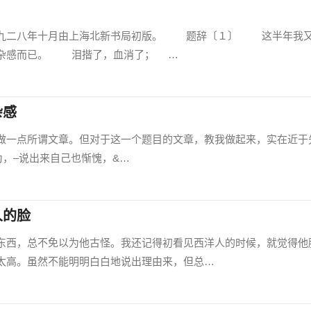
九二八年十月由上海北新书局初版。 题辞〔１〕 这半年我
有杂感而已。 泪揩了，血消了； …
杂感
一点所谓文章。但对于这一个题目的文章，教我做起来，实在近于
为，–说出来自己也惭愧，&…
人的脸
西，总不免以为他古怪。我还记得初看见西洋人的时候，就觉得他
太高。虽然不能明明白白地说出理由来，但总…