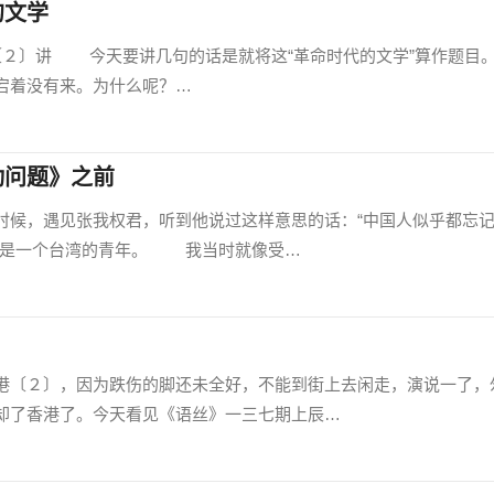
的文学
２〕讲 今天要讲几句的话是就将这“革命时代的文学”算作题目
宕着没有来。为什么呢？…
动问题》之前
候，遇见张我权君，听到他说过这样意思的话：“中国人似乎都忘
他是一个台湾的青年。 我当时就像受…
〔２〕，因为跌伤的脚还未全好，不能到街上去闲走，演说一了，
却了香港了。今天看见《语丝》一三七期上辰…