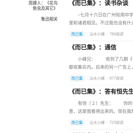
《而已集》：读书杂谈
周建人：《花鸟
鱼虫及其它》
–七月十六日在广州知用中学
鲁迅相关
里和诸君相见。不过我也没有什
而已集
沾水小蜂
·
784
阅读
《而已集》：通信
小峰兄： 收到了几期《语丝
都收集在内。后来的另一广告上
而已集
沾水小蜂
·
877
阅读
《而已集》：答有恒先
有恒〔２〕先生： 你的许多
意，这是我看得出来的。现在我
而已集
沾水小蜂
·
723
阅读