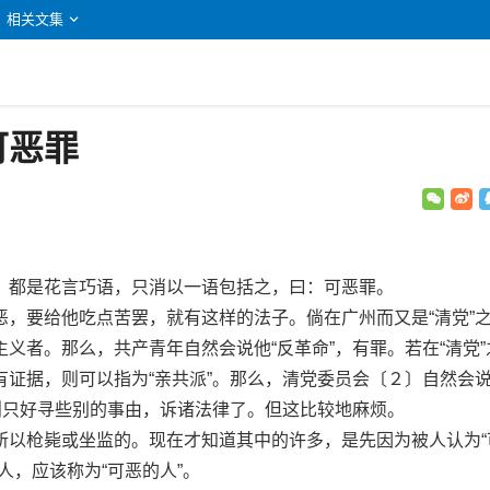
相关文集
可恶罪
都是花言巧语，只消以一语包括之，曰：可恶罪。
要给他吃点苦罢，就有这样的法子。倘在广州而又是“清党”
义者。那么，共产青年自然会说他“反革命”，有罪。若在“清党”
有证据，则可以指为“亲共派”。那么，清党委员会〔２〕自然会
则只好寻些别的事由，诉诸法律了。但这比较地麻烦。
枪毙或坐监的。现在才知道其中的许多，是先因为被人认为“
人，应该称为“可恶的人”。