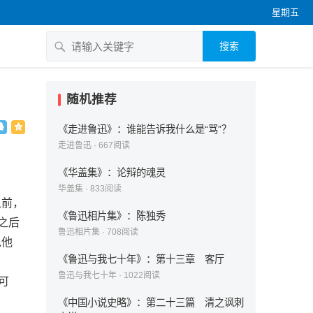
星期五
搜索
随机推荐
《走进鲁迅》：谁能告诉我什么是“骂”？
走进鲁迅
·
667
阅读
《华盖集》：论辩的魂灵
华盖集
·
833
阅读
之前，
《鲁迅相片集》：陈独秀
之后
鲁迅相片集
·
708
阅读
说他
《鲁迅与我七十年》：第十三章 客厅
鲁迅与我七十年
·
1022
阅读
可
《中国小说史略》：第二十三篇 清之讽刺