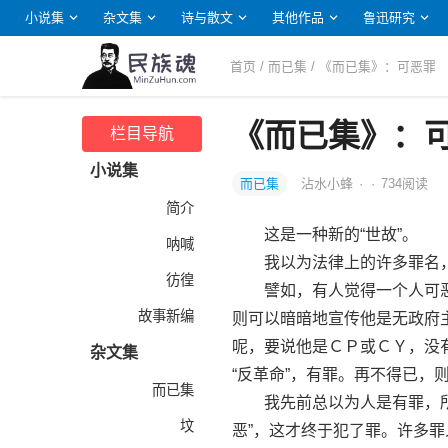
小说集
杂文集
诗与散文
其他作品
鲁迅研究
首页
/
而已集
/ 《而已集》：可恶罪
《而已集》：
栏目导航
小说集
而已集
沾水小蜂
·
·
734
阅读
简介
这是一种新的“世故”。
呐喊
我以为法律上的许多罪名，
彷徨
譬如，有人觉得一个人可恶，
故事新编
则可以暗暗地宣传他是无政府主
呢，要说他是ＣＰ或ＣＹ，没
杂文集
“反革命”，有罪。再不得已，
而已集
我先前总以为人是有罪，所以
坟
恶”，这才终于犯了罪。许多罪