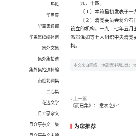
九，十四。
热风
〔１〕本篇最初发表于一九
华盖集
〔２〕清党委员会蒋介石国
华盖集续编
设立的机构。一九二七年五月
华盖集续编补遗
派邓泽如等七人组织中央清党
构。
集外文集
集外集拾遗
本文来自网络，转载请注明出处：
h
集外集拾遗补编
南腔北调集
二心集
上一篇
花边文学
《而已集》：“意表之外”
且介亭杂文
且介亭杂文二集
为您推荐
且介亭杂文末编