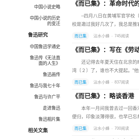
《而已集》：革命时代
中国小说史略
–四月八日在黄埔军官学校〔
中国小说的历史
的变迁
校是邀过我好几次了，我总是推
鲁迅研究
而已集
沾水小蜂
·
745
阅读
中国鲁迅学通史
《而已集》：写在《劳
鲁迅传《无法直
还记得去年夏天住在北京的时
面的人生》
湾〔２〕了，谁也不大提起。”
鲁迅画传
而已集
沾水小蜂
·
837
阅读
鲁迅与我七十年
《而已集》：略谈香港
鲁迅与许广平
走进鲁迅
本年一月间我曾去过一回香港
便归，印象淡薄得很，也早已忘
鲁迅相片集
而已集
沾水小蜂
·
700
阅读
相关文集