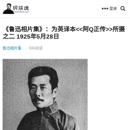
菜单
《鲁迅相片集》：为英译本<<阿Q正传>>所摄
之二 1925年5月28日
鲁迅相片集
·
696
阅读