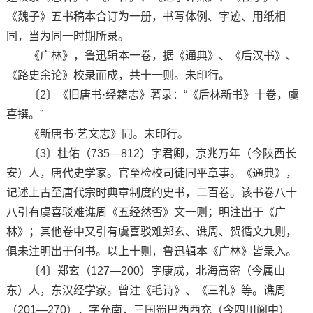
《魏子》五书稿本合订为一册，书写体例、字迹、用纸相
同，当为同一时期所录。
《广林》，鲁迅辑本一卷，据《通典》、《后汉书》、
《路史余论》校录而成，共十一则。未印行。
〔2〕《旧唐书·经籍志》著录：“《后林新书》十卷，虞
喜撰。”
《新唐书·艺文志》同。未印行。
〔3〕杜佑（735—812）字君卿，京兆万年（今陕西长
安）人，唐代史学家。官至检校司徒同平章事。《通典》，
记述上古至唐代宗时典章制度的史书，二百卷。该书卷八十
八引有虞喜驳难谯周《五经然否》文一则；明注出于《广
林》；其他卷中又引有虞喜驳难郑玄、谯周、贺循文九则，
俱未注明出于何书。以上十则，鲁迅辑本《广林》皆录入。
〔4〕郑玄（127—200）字康成，北海高密（今属山
东）人，东汉经学家。曾注《毛诗》、《三礼》等。谯周
（201—270），字允南，三国蜀巴西西充（今四川阆中）