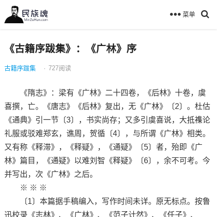
菜单
《古籍序跋集》：《广林》序
古籍序跋集
·
727
阅读
《隋志》：梁有《广林》二十四卷，《后林》十卷，虞
喜撰，亡。《唐志》《后林》复出，无《广林》〔2〕。杜估
《通典》引一节〔3〕，书实尚存；又多引虞喜说，大抵襍论
礼服或驳难郑玄，谯周，贺循〔4〕，与所谓《广林》相类。
又有称《释滞》，《释疑》，《通疑》〔5〕者，殆即《广
林》篇目，《通疑》以难刘智《释疑》〔6〕，余不可考。今
并写出，次《广林》之后。
※ ※ ※
〔1〕本篇据手稿编入，写作时间未详。原无标点。按鲁
迅校录《志林》、《广林》、《范子计然》、《任子》、