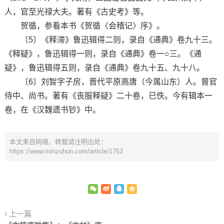
人，官至光禄大夫。著有《古史考》等。
贺循，参看本书《贺循〈会稽记〉序》。
〔5〕《释滞》鲁迅辑得二则，录自《通典》卷九十三。
《释疑》，鲁迅辑得一则，录自《通典》卷一○三。《通
疑》，鲁迅辑得五则，录自《通典》卷九十五、九十八。
〔6〕刘智字子房，晋代平原高唐（今属山东）人。曾官
侍中、尚书。著有《丧服释疑》二十卷，已佚。今有辑本一
卷，在《汉魏遗书钞》中。
本文来自网络，转载请注明出处：
https://www.minzuhun.com/article/1762
上一篇