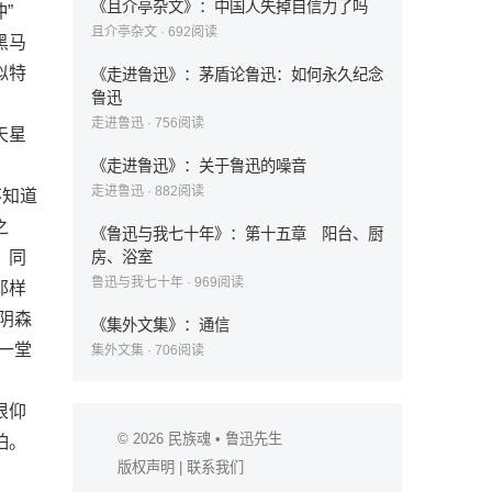
《且介亭杂文》：中国人失掉自信力了吗
”
且介亭杂文
·
692
阅读
黑马
似特
《走进鲁迅》：茅盾论鲁迅：如何永久纪念
鲁迅
走进鲁迅
·
756
阅读
天星
《走进鲁迅》：关于鲁迅的噪音
走进鲁迅
·
882
阅读
不知道
之
《鲁迅与我七十年》：第十五章 阳台、厨
。同
房、浴室
鲁迅与我七十年
·
969
阅读
那样
阴森
《集外文集》：通信
一堂
集外文集
·
706
阅读
很仰
© 2026
民族魂
• 鲁迅先生
怕。
版权声明
|
联系我们