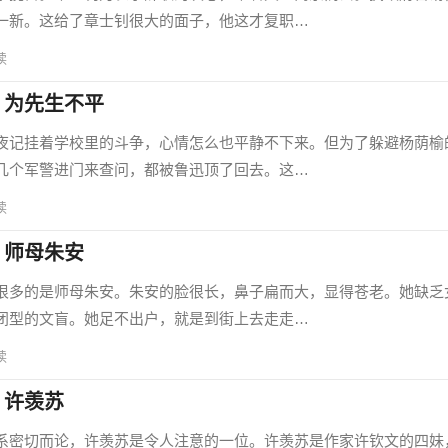
一新。这给了章士钊很大的面子，他这才复职…
读
、为先生不平
记挂着学校里的斗争，心情怎么也平静不下来。但为了躲避杨荫榆
几个军警进门来查问，都被鲁迅顶了回去。这…
读
、师母朱安
多的是师母朱安。朱安的脸很长，鼻子扁而大，显得苍老。她缺乏
闭型的文盲。她足不出户，就是到街上去走走…
读
、许羡苏
密切而论，许羡苏是令人注意的一位。许羡苏是作家许钦文的四妹