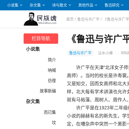
小说集
杂文集
诗与散文
其他作品
鲁迅研究
首页
/
鲁迅与许广平
/ 《鲁迅与许广
《鲁迅与许广平
栏目导航
小说集
鲁迅与许广平
沾水小蜂
·
·
806
简介
许广平在天津“北洋女子师范
呐喊
高师）。当时的校长是许寿裳
彷徨
又是知交，因而女高师和北大
故事新编
样，北大每有学术讲演也允许
就有马裕藻、周树人、周作人
杂文集
许广平是在1923年二年级
而已集
小说的赫赫有名的新先生，学
坟
定，在嘈杂声中突然一个黑影