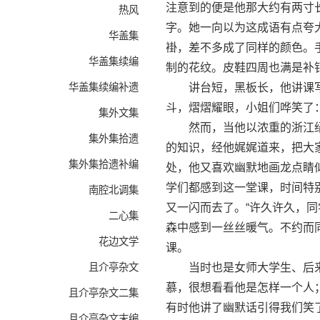
注意到的便是他那大约有两寸长
热风
字。她一向以为这成语有点夸
华盖集
褂，差不多成了同样的颜色。
华盖集续编
制的花纹。皮鞋四周也满是补
华盖集续编补遗
讲台短，黑板长，他讲课写
斗，熠熠耀眼，小姐们哗笑了：
集外文集
然而，当他以浓重的浙江绍兴
集外集拾遗
的知识，经他娓娓道来，把大
集外集拾遗补编
处，他又喜欢幽默地画龙点睛
学们都感到这一堂课，时间特
南腔北调集
又一闪而去了。“许久许久，
二心集
森中感到一丝丝暖气。不约而
花边文学
课。
且介亭杂文
当时也是女师大学生、后来
慕，很想看看他是怎样一个人
且介亭杂文二集
有时他讲了幽默话引得我们笑
且介亭杂文末编