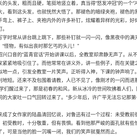
的头发，粗而且硬，笔挺地竖立着，真当得“怒发冲冠”的一个“冲
大，看到这头发，也就恍然大悟了。那褪色的暗绿夹袍，褪色的
手弯上、裤子上、夹袍内外的许多补钉，炫耀着异样的光彩，好
钉。
字时常从讲台跳上跳下，那些补钉就一闪一闪，像黑夜中的满
“怪物，有似出丧时那乞丐的头儿！”
口音的“蓝青官话”开始讲课以后，全教室却肃静无声了。从
家紧紧地吸引住了。而他常常在讲义外，讲一些例子，而在关键
似地一点，引发全教室一片笑声。正听得入神，下课的钟声响了
别地短。还来不及包围着请教，人已不见了，像刚才的一闪而进
同学们醒过来了，那是初春的和风，新从冰冷的世间吹拂着人们，
同的大家吐一口气回转过来了。“多少年后，许广平无法忘记那第
成了女作家的陆晶清回忆说，对鲁迅有过一个过程：未受教前
；初受教时，十分敬重，但有畏惧。看到他那严峻的面孔就有些
了，可是当他的脸一沉嘴一闭，我们的笑声就戛然而止。