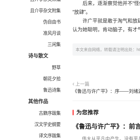
后来，逐渐察觉他并不“怪僻
且介亭杂文附集
“放肆”。
许广平就是敢于淘气和放肆
伪自由书
认为她聪明，肯动脑子，有才
准风月谈
三闲集
本文来自网络，转载请注明出处：
h
诗与散文
野草
朝花夕拾
上一篇
鲁迅诗集
《鲁迅与许广平》：序——刘绪
其他作品
为您推荐
古籍序跋集
汉文学史纲要
《鲁迅与许广平》：前
译文序跋集
伟大从平凡中产生。没有平凡