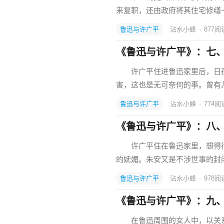
来复职，还由政府将其住宅修缮
鲁迅与许广平
沾水小蜂
·
877
阅
《鲁迅与许广平》：七
许广平住进鲁迅家里后，日夜
害，这也是无可奈何的事。曾有
鲁迅与许广平
沾水小蜂
·
774
阅
《鲁迅与许广平》：八
许广平住在鲁迅家里，想得很
的妩媚。朱安又是不涉世事的封
鲁迅与许广平
沾水小蜂
·
978
阅
《鲁迅与许广平》：九
在鲁迅周围的女人中，以关系