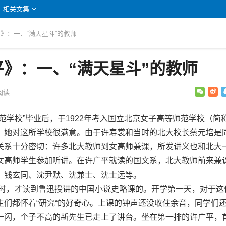
相关文集
平》：一、“满天星斗”的教师
》：一、“满天星斗”的教师
阅读
学校”毕业后，于1922年考入国立北京女子高等师范学校（简
。她对这所学校很满意。由于许寿裳和当时的北大校长蔡元培是
关系十分密切：许多北大教师到女高师兼课，所发讲义也和北大
女高师学生参加听讲。在许广平就读的国文系，北大教师前来兼
、钱玄同、沈尹默、沈兼士、沈士远等。
时，才读到鲁迅授讲的中国小说史略课的。开学第一天，对于这
生们都怀着“研究“的好奇心。上课的钟声还没收住余音，同学们
一闪，个子不高的新先生已走上了讲台。坐在第一排的许广平，