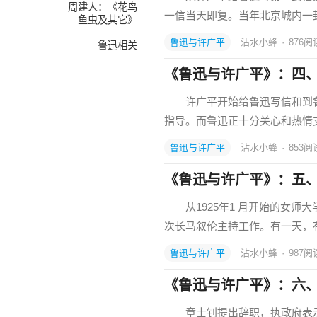
周建人：《花鸟
一信当天即复。当年北京城内一
鱼虫及其它》
鲁迅与许广平
沾水小蜂
·
876
阅
鲁迅相关
《鲁迅与许广平》：四、
许广平开始给鲁迅写信和到鲁
指导。而鲁迅正十分关心和热情
鲁迅与许广平
沾水小蜂
·
853
阅
《鲁迅与许广平》：五、
从1925年1 月开始的女师大
次长马叙伦主持工作。有一天，
鲁迅与许广平
沾水小蜂
·
987
阅
《鲁迅与许广平》：六
章士钊提出辞职，执政府表示