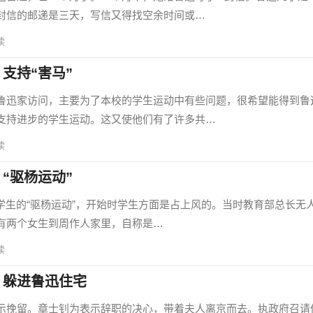
封信的邮递是三天，写信又得找空余时间或…
读
支持“害马”
迅家访问，主要为了本校的学生运动中有些问题，很希望能得到鲁
支持进步的学生运动。这又使他们有了许多共…
读
“驱杨运动”
学生的“驱杨运动”，开始时学生方面是占上风的。当时教育部总长无
有两个女生到周作人家里，自称是…
读
、躲进鲁迅住宅
挽留。章士钊为表示辞职的决心，带着夫人离京而去。执政府召请