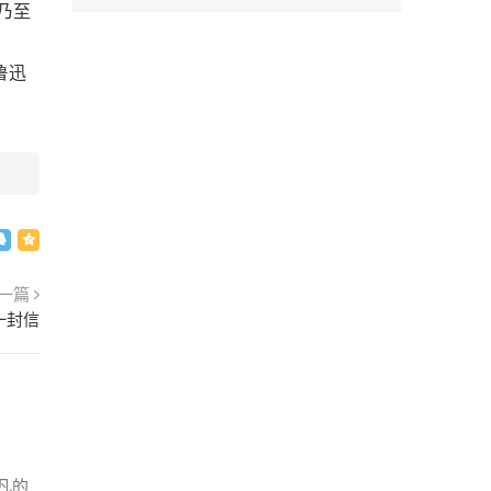
乃至
鲁迅
一篇
一封信
凡的