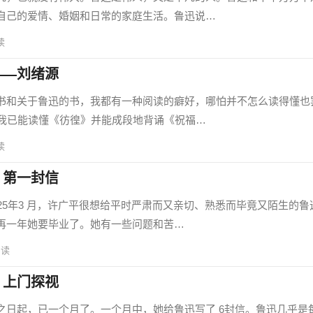
自己的爱情、婚姻和日常的家庭生活。鲁迅说…
读
——刘绪源
和关于鲁迅的书，我都有一种阅读的癖好，哪怕并不怎么读得懂也
时我已能读懂《彷徨》并能成段地背诵《祝福…
读
、第一封信
5年3 月，许广平很想给平时严肃而又亲切、熟悉而毕竟又陌生的鲁
再一年她要毕业了。她有一些问题和苦…
阅读
、上门探视
起，已一个月了。一个月中，她给鲁迅写了 6封信。鲁迅几乎是