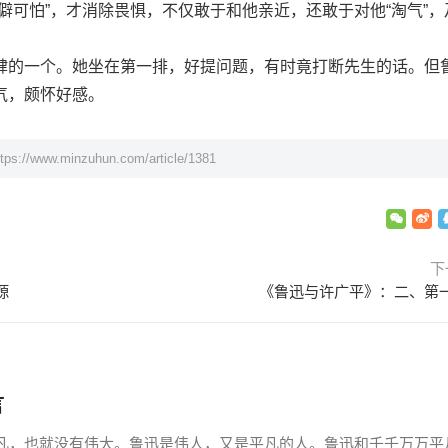
可怕”，才消除畏惧，不仅敢于和他亲近，还敢于对他“淘气”，
的一个。她坐在第一排，好提问题，有时竟打断先生的话。但
气，颇怀好感。
ttps://www.minzuhun.com/article/1381
下
源
《鲁迅与许广平》：二、第
言
，也就没有伟大。鲁迅是伟人，又是平凡的人。鲁迅和千千万万平