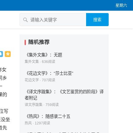
星期六
搜索
随机推荐
《集外文集》：无题
集外文集
·
636
阅读
称女
《花边文学》：“莎士比亚”
同乡
花边文学
·
707
阅读
一
《译文序跋集》：《文艺鉴赏的四阶段》译
课的
者附记
译文序跋集
·
759
阅读
位写
《热风》：随感录二十五
还没坐
热风
·
1297
阅读
首先