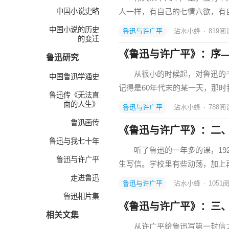
中国小说史略
人一样，有自己的七情六欲，有
中国小说的历史
鲁迅与许广平
沾水小蜂
·
819
阅
的变迁
《鲁迅与许广平》：序
鲁迅研究
从很小的时候起，对鲁迅的书
中国鲁迅学通史
记得是60年代末的某一天，那
鲁迅传《无法直
面的人生》
鲁迅与许广平
沾水小蜂
·
788
阅
鲁迅画传
《鲁迅与许广平》：二
鲁迅与我七十年
听了鲁迅的一年多的课，192
鲁迅与许广平
生写信。学校里有些动荡，加上
走进鲁迅
鲁迅与许广平
沾水小蜂
·
1051
鲁迅相片集
《鲁迅与许广平》：三
相关文集
从许广平给鲁迅写第一封信之日