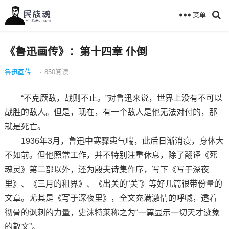
菜单
《鲁迅画传》：第十四章 仆倒
鲁迅画传
·
850
阅读
“不克厥敌，战则不止。”对鲁迅来说，世界上没有不可以
战胜的敌人。但是，现在，有一个敌人是他无法对付的，那
就是死亡。
1936年3月，鲁迅中寒骤患气喘，此后日渐消瘦，身体大
不如前。但他照常工作，并不特别注重休息，除了翻译《死
魂灵》第二部以外，还为殷夫诗集作序，写下《写于深夜
里》、《三月的租界》、《出关的“关”》等好几篇很带份量的
文章。尤其是《写于深夜里》，全文充满激情的呼喊，透着
彻骨的讽刺的力量，史沫特莱称之为“一篇显示一切天才迹象
的散文”。