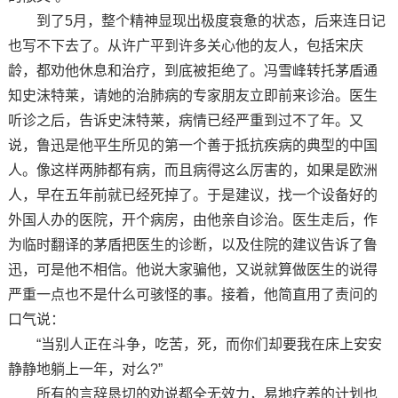
到了5月，整个精神显现出极度衰惫的状态，后来连日记
也写不下去了。从许广平到许多关心他的友人，包括宋庆
龄，都劝他休息和治疗，到底被拒绝了。冯雪峰转托茅盾通
知史沫特莱，请她的治肺病的专家朋友立即前来诊治。医生
听诊之后，告诉史沫特莱，病情已经严重到过不了年。又
说，鲁迅是他平生所见的第一个善于抵抗疾病的典型的中国
人。像这样两肺都有病，而且病得这么厉害的，如果是欧洲
人，早在五年前就已经死掉了。于是建议，找一个设备好的
外国人办的医院，开个病房，由他亲自诊治。医生走后，作
为临时翻译的茅盾把医生的诊断，以及住院的建议告诉了鲁
迅，可是他不相信。他说大家骗他，又说就算做医生的说得
严重一点也不是什么可骇怪的事。接着，他简直用了责问的
口气说：
“当别人正在斗争，吃苦，死，而你们却要我在床上安安
静静地躺上一年，对么?”
所有的言辞恳切的劝说都全无效力，易地疗养的计划也