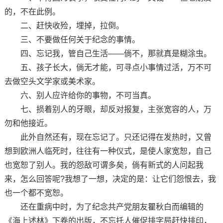
的，不在此例。
二、赶快收殓，埋掉，拉倒。
三、不要做任何关于纪念的事情。
四、忘记我，管自己生活——倘不，那就真是糊涂虫。
五、孩子长大，倘无才能，可寻点小事情过活，万不可
去做空头文学家或美术家。
六、别人应许给你的事物，不可当真。
七、损着别人的牙眼，却反对报复，主张宽容的人，万
勿和他接近。
此外自然还有，现在忘记了。只还记得在发热时，又曾
想到欧洲人临死时，往往有一种仪式，是使人家宽恕，自己
也宽恕了别人。我的怨敌可谓多矣，倘有新式的人问起我
来，怎么回答呢?我想了一想，决定的是：让它们怨恨去，我
也一个都不宽恕。
还在重病中时，为了纪念共产党朋友瞿秋白而编辑的
《海上述林》下卷的出版，不忘托人催促排字局赶快排印，