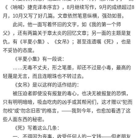
《〈呐喊〉捷克译本序言》，8月继续写作，9月的成绩超过8
月，10月又写了好几篇。文章依然笔意纵横，强劲如昔。
此间，他一面写着怀旧的文字，如《我的第一个师
父》，还有两篇关于章太炎的回忆文章；另一面的主题是复
仇，有《半夏小集》、《女吊》；甚至连遗嘱《死》，也是
不妥协的态度。
《半夏小集》有一段说：
……无毒不丈夫，形之笔墨，却还不过是小毒，最高的
轻蔑是无言，而且连眼珠也不转过去。
《女吊》是以这样的话作结的：
被压迫者即使没有报复的毒心，也决无被报复的恐惧，
只有明明暗暗，吸血吃肉的凶手或其帮闲们，这才赠以“犯而
勿校”或“勿念旧恶”的格言，——我到今年，也愈加看透了这
些人面东西的秘密。
《死》写着这么几条：
一、不得因为丧事，收受任何人的一文钱——但老朋友