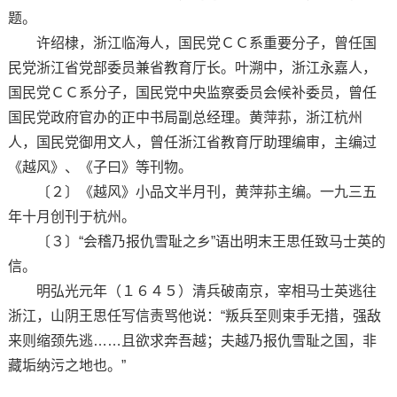
题。
许绍棣，浙江临海人，国民党ＣＣ系重要分子，曾任国
民党浙江省党部委员兼省教育厅长。叶溯中，浙江永嘉人，
国民党ＣＣ系分子，国民党中央监察委员会候补委员，曾任
国民党政府官办的正中书局副总经理。黄萍荪，浙江杭州
人，国民党御用文人，曾任浙江省教育厅助理编审，主编过
《越风》、《子曰》等刊物。
〔２〕《越风》小品文半月刊，黄萍荪主编。一九三五
年十月创刊于杭州。
〔３〕“会稽乃报仇雪耻之乡”语出明末王思任致马士英的
信。
明弘光元年（１６４５）清兵破南京，宰相马士英逃往
浙江，山阴王思任写信责骂他说：“叛兵至则束手无措，强敌
来则缩颈先逃……且欲求奔吾越；夫越乃报仇雪耻之国，非
藏垢纳污之地也。”