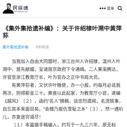
菜单
《集外集拾遗补编》：关于许绍棣叶溯中黄萍
荪
集外集拾遗补编
·
690
阅读
当我加入自由大同盟时，浙江台州人许绍棣，温州人叶
溯中，首先献媚，呈请南京政府下令通缉。二人果渐腾达，
许官至浙江教育厅长，叶为官办之正中书局大员。
有黄萍荪者，又伏许叶嗾使，办一小报，约每月必诋我
两次，则得薪金三十。黄竟以此起家，为教育厅小官，遂编
《越风》〔２〕，函约“名人”撰稿，谈忠烈遗闻，名流轶事，
自忘其本来面目矣。“会稽乃报仇雪耻之乡”〔３〕，然一遇叭
儿，亦复途穷道尽！
〔１〕本篇据手稿编入，约写于一九三六年，原无标