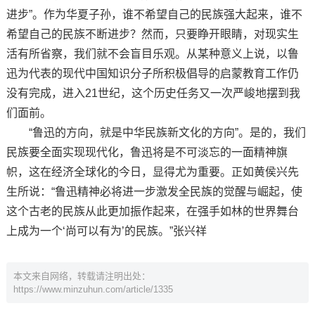
进步”。作为华夏子孙，谁不希望自己的民族强大起来，谁不
希望自己的民族不断进步？然而，只要睁开眼睛，对现实生
活有所省察，我们就不会盲目乐观。从某种意义上说，以鲁
迅为代表的现代中国知识分子所积极倡导的启蒙教育工作仍
没有完成，进入21世纪，这个历史任务又一次严峻地摆到我
们面前。
“鲁迅的方向，就是中华民族新文化的方向”。是的，我们
民族要全面实现现代化，鲁迅将是不可淡忘的一面精神旗
帜，这在经济全球化的今日，显得尤为重要。正如黄侯兴先
生所说：“鲁迅精神必将进一步激发全民族的觉醒与崛起，使
这个古老的民族从此更加振作起来，在强手如林的世界舞台
上成为一个‘尚可以有为’的民族。”张兴祥
本文来自网络，转载请注明出处：
https://www.minzuhun.com/article/1335