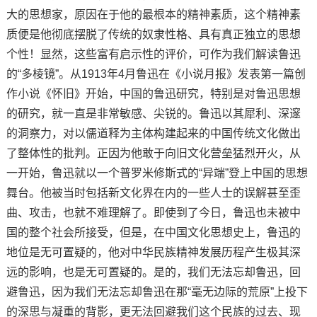
大的思想家，原因在于他的最根本的精神素质，这个精神素
质便是他彻底摆脱了传统的奴隶性格、具有真正独立的思想
个性！显然，这些富有启示性的评价，可作为我们解读鲁迅
的“多棱镜”。从1913年4月鲁迅在《小说月报》发表第一篇创
作小说《怀旧》开始，中国的鲁迅研究，特别是对鲁迅思想
的研究，就一直是非常敏感、尖锐的。鲁迅以其犀利、深邃
的洞察力，对以儒道释为主体构建起来的中国传统文化做出
了整体性的批判。正因为他敢于向旧文化营垒猛烈开火，从
一开始，鲁迅就以一个普罗米修斯式的“异端”登上中国的思想
舞台。他被当时包括新文化界在内的一些人士的误解甚至歪
曲、攻击，也就不难理解了。即使到了今日，鲁迅也未被中
国的整个社会所接受，但是，在中国文化思想史上，鲁迅的
地位是无可置疑的，他对中华民族精神发展历程产生极其深
远的影响，也是无可置疑的。是的，我们无法忘却鲁迅，回
避鲁迅，因为我们无法忘却鲁迅在那“毫无边际的荒原”上投下
的深思与凝重的背影，更无法回避我们这个民族的过去、现