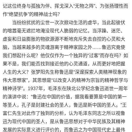
记这位终身与孤独为伴、挥戈深入“无物之阵”、为张扬理性而
作“绝望抗争”的精神战士吗？
当纷纷扰扰的尘世一次次掀动生活的虚华，当此起彼伏
的喧嚣毫无遮拦地淹没现代人脆弱的记忆，当浮躁、迷茫、
虚妄和日益膨胀的物欲源源不断地充斥失去自控的心灵和大
脑，当越来越多的灵魂游离于精神家园之外……鲁迅究竟使
我们想起什么呢？他仅仅作为一个独异的“过客”而存在吗？如
果不是，我们能否找到接近他的心灵通道，从而更好地把握
人生的大义？张梦阳先生称鲁迅是“深邃探索人类精神现象的
伟大思想家”，其思想是“以改变人的精神为宗旨的精神哲学与
精神诗学”。1937年，毛泽东在陕北公学纪念鲁迅逝世一周年
的演讲中说：“鲁迅在中国的价值，据我看要算是中国的第一
等圣人，孔子是封建社会的圣人，鲁迅是新中国的圣人。”王
富仁先生对此作了独到的分析，认为毛泽东同志之所以视鲁
迅为现代中国的圣人，是从鲁迅思想对于中华民族及其精神
发展的实际意义进行评价的，而鲁迅之为中国现代史上最伟