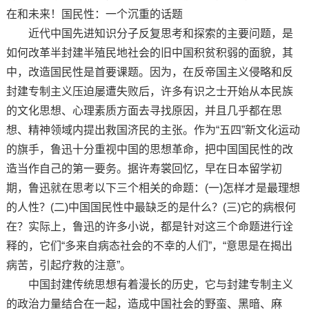
在和未来！国民性：一个沉重的话题
近代中国先进知识分子反复思考和探索的主要问题，是
如何改革半封建半殖民地社会的旧中国积贫积弱的面貌，其
中，改造国民性是首要课题。因为，在反帝国主义侵略和反
封建专制主义压迫屡遭失败后，许多有识之士开始从本民族
的文化思想、心理素质方面去寻找原因，并且几乎都在思
想、精神领域内提出救国济民的主张。作为“五四”新文化运动
的旗手，鲁迅十分重视中国的思想革命，把中国国民性的改
造当作自己的第一要务。据许寿裳回忆，早在日本留学初
期，鲁迅就在思考以下三个相关的命题：(一)怎样才是最理想
的人性？(二)中国国民性中最缺乏的是什么？(三)它的病根何
在？实际上，鲁迅的许多小说，都是针对这三个命题进行诠
释的，它们“多来自病态社会的不幸的人们”，“意思是在揭出
病苦，引起疗救的注意”。
中国封建传统思想有着漫长的历史，它与封建专制主义
的政治力量结合在一起，造成中国社会的野蛮、黑暗、麻