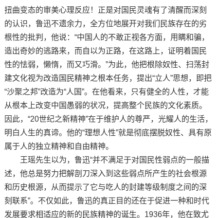
扭曲变态的审美心理反应！正是对国民灵魂有了清醒而深刻
的认识，鲁迅不遗余力，全方位地展开对我们民族存在的劣
根性的批判，他说：“中国人的不敢正视各方面，用瞒和骗，
造出奇妙的逃路来，而自以为正路，在这路上，证明着国民
性的怯弱，懒惰，而又巧滑。”为此，他把根除奴性、扫荡封
建文化视为改造国民精神之根本任务，提出“立人”思想，即把
“沙聚之邦”改造为“人国”。在他看来，只有健全的人性，才能
从根本上改变中国愚弱的状况，提高整个民族的文化素质。
因此，“20世纪之新精神”在于维护人的尊严，光耀人的生活，
明白人生的真谛。他的“理想人性”就是彻底摆脱奴性、具有原
属于人的独立精神和自由精神。
王瑶先生以为，鲁迅“并不满足于对国民性弱点的一般描
述，他总是努力把解剖刀深入到这些弱点所产生的社会根源
和历史根源，从而提示了它与吃人的封建等级制度之间的深
刻联系”。不仅如此，鲁迅的真正目的还在于促进一种和时代
发展要求相适应的新的民族精神的诞生。1936年，他在致尤