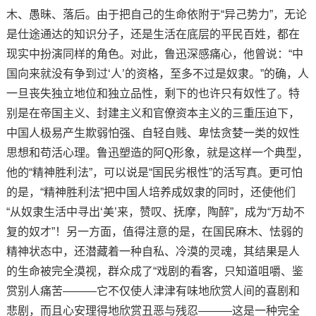
木、愚昧、落后。由于把自己的生命依附于“异己势力”，无论
是仕途通达的知识分子，还是生活在底层的平民百姓，都在
现实中扮演同样的角色。对此，鲁迅深感痛心，他曾说：“中
国向来就没有争到过‘人’的资格，至多不过是奴隶。”的确，人
一旦丧失独立地位和独立品性，剩下的也许只有奴性了。特
别是在帝国主义、封建主义和官僚资本主义的三重压迫下，
中国人极易产生欺弱怕强、自轻自贱、卑怯贪婪一类的奴性
思想和苟活心理。鲁迅塑造的阿Q形象，就是这样一个典型，
他的“精神胜利法”，可以说是“国民劣根性”的活写真。更可怕
的是，“精神胜利法”把中国人培养成奴隶的同时，还使他们
“从奴隶生活中寻出‘美’来，赞叹、抚摩，陶醉”，成为“万劫不
复的奴才”！另一方面，值得注意的是，在国民麻木、怯弱的
精神状态中，还潜藏着一种自私、冷漠的灵魂，其结果是人
的生命被完全漠视，群众成了“戏剧的看客，只知道咀嚼、鉴
赏别人痛苦———它不仅使人津津有味地欣赏人间的喜剧和
悲剧，而且心安理得地欣赏丑恶与残忍———这是一种完全