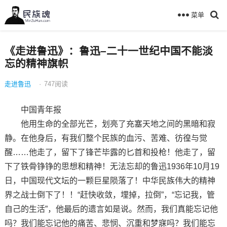
菜单
《走进鲁迅》：鲁迅–二十一世纪中国不能淡
忘的精神旗帜
走进鲁迅
·
747
阅读
中国青年报
他用生命的全部光芒，划亮了充塞天地之间的黑暗和寂
静。在他身后，有我们整个民族的血污、苦难、彷徨与觉
醒……他走了，留下了锋芒毕露的匕首和投枪！他走了，留
下了铁骨铮铮的思想和精神！无法忘却的鲁迅1936年10月19
日，中国现代文坛的一颗巨星陨落了！中华民族伟大的精神
界之战士倒下了！！“赶快收敛，埋掉，拉倒”，“忘记我，管
自己的生活”，他最后的遗言如是说。然而，我们真能忘记他
吗？我们能忘记他的痛苦、悲悯、沉重和梦寐吗？我们能忘