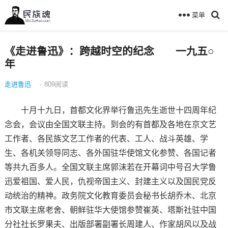
菜单
《走进鲁迅》：跨越时空的纪念 一九五○
年
走进鲁迅
·
809
阅读
十月十九日，首都文化界举行鲁迅先生逝世十四周年纪
念会，会议由全国文联主持。到会的有首都及各地在京文艺
工作者、各民族文艺工作者的代表、工人、战斗英雄、学
生、各机关领导同志、各外国驻华使馆文化参赞、各国记者
等共九百多人。全国文联主席郭沫若在开幕词中号召大学鲁
迅爱祖国、爱人民，仇视帝国主义、封建主义以及国民党反
动统治的精神。政务院文化教育委员会秘书长胡乔木、北京
市文联主席老舍、朝鲜驻华大使馆参赞崔英、塔斯社驻中国
分社社长罗果夫、出版部署副署长周建人、作家胡风以及战