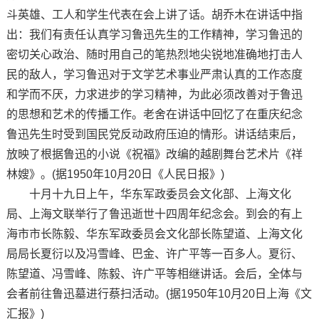
斗英雄、工人和学生代表在会上讲了话。胡乔木在讲话中指
出：我们有责任认真学习鲁迅先生的工作精神，学习鲁迅的
密切关心政治、随时用自己的笔热烈地尖锐地准确地打击人
民的敌人，学习鲁迅对于文学艺术事业严肃认真的工作态度
和学而不厌，力求进步的学习精神，为此必须改善对于鲁迅
的思想和艺术的传播工作。老舍在讲话中回忆了在重庆纪念
鲁迅先生时受到国民党反动政府压迫的情形。讲话结束后，
放映了根据鲁迅的小说《祝福》改编的越剧舞台艺术片《祥
林嫂》。(据1950年10月20日《人民日报》)
十月十九日上午，华东军政委员会文化部、上海文化
局、上海文联举行了鲁迅逝世十四周年纪念会。到会的有上
海市市长陈毅、华东军政委员会文化部长陈望道、上海文化
局局长夏衍以及冯雪峰、巴金、许广平等一百多人。夏衍、
陈望道、冯雪峰、陈毅、许广平等相继讲话。会后，全体与
会者前往鲁迅墓进行蔡扫活动。(据1950年10月20日上海《文
汇报》)