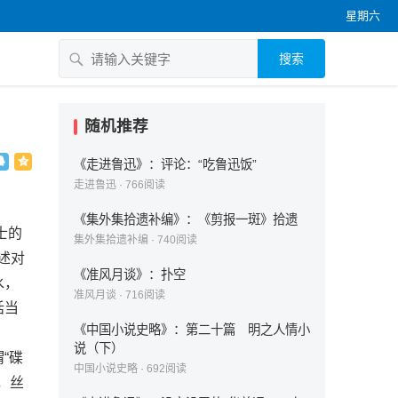
星期六
搜索
随机推荐
《走进鲁迅》：评论：“吃鲁迅饭”
走进鲁迅
·
766
阅读
《集外集拾遗补编》：《剪报一斑》拾遗
士的
集外集拾遗补编
·
740
阅读
述对
《准风月谈》：扑空
水，
准风月谈
·
716
阅读
话当
《中国小说史略》：第二十篇 明之人情小
说（下）
“碟
中国小说史略
·
692
阅读
，丝