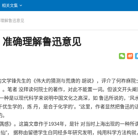
相关文集
确理解鲁迅意见
：准确理解鲁迅意见
的文学锋先生的《伟大的猜测与荒唐的 胡说》，评介了何祚庥院
》。笔者 没拜读何院士的著作，对此不能置一词。但该文开头阐
一种是以现代科学来说明中国文化之高深，如 鲁迅所说的，‘风
优生学的，炼 丹，是合于化学的’。”这里，作者显然把鲁迅的
的。
》。这篇文章作于1934年，是针 对当时上海出现的一种所谓
碟仙”， 据称由留德学生白同经多年研究发明，纯用科学方法构就