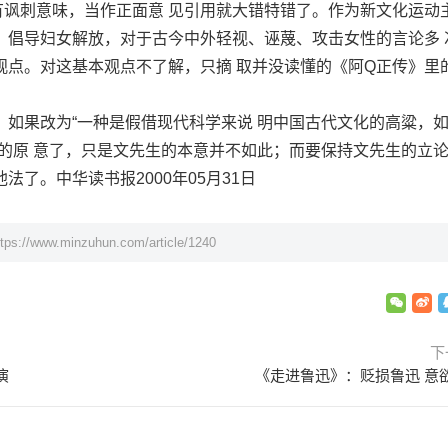
有讽刺意味，当作正面意 见引用就大错特错了。作为新文化运动
，倡导妇女解放，对于古今中外轻视、诬蔑、攻击女性的言论多 
观点。对这基本观点不了解，只摘 取并没读懂的《阿Q正传》里
。
果改为“一种是假借现代科学来说 明中国古代文化的高粱，
迅的原 意了，只是文先生的本意并不如此；而要保持文先生的立
了。中华读书报2000年05月31日
ttps://www.minzuhun.com/article/1240
下
演
《走进鲁迅》：贬损鲁迅 意