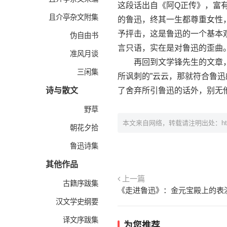
这段话出自《阿Q正传》，富
且介亭杂文附集
的鲁迅，终其一生都尊重女性
予抨击，这是鲁迅的一个基本
伪自由书
言只语，实在是对鲁迅的歪曲
准风月谈
再回到文学锋先生的文章，如
三闲集
所讽刺的”云云，那就符合鲁
诗与散文
了舍弃所引鲁迅的话外，别无他法
野草
本文来自网络，转载请注明出处：
h
朝花夕拾
鲁迅诗集
其他作品
上一篇
古籍序跋集
《走进鲁迅》：金元宝殿上的表
汉文学史纲要
译文序跋集
为您推荐