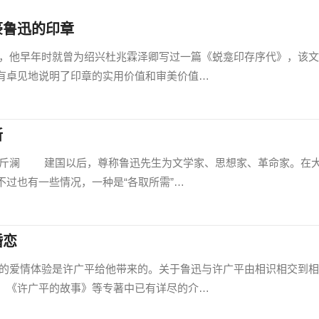
豪鲁迅的印章
早年时就曾为绍兴杜兆霖泽卿写过一篇《蜕龛印存序代》，该文
有卓见地说明了印章的实用价值和审美价值…
新
澜 建国以后，尊称鲁迅先生为文学家、思想家、革命家。在
过也有一些情况，一种是“各取所需”…
婚恋
情体验是许广平给他带来的。关于鲁迅与许广平由相识相交到相
、《许广平的故事》等专著中已有详尽的介…