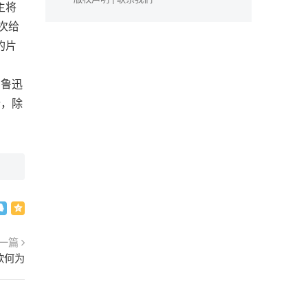
主将
次给
的片
如鲁迅
论，除
一篇
欲何为