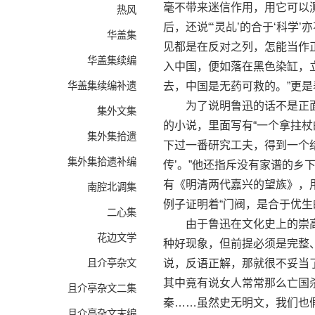
毫不带来迷信作用，用它可以
热风
后，还说“‘灵乩’的合于‘科学
华盖集
见都是在反对之列，怎能当作
华盖集续编
入中国，便如落在黑色染缸，
华盖集续编补遗
去，中国是无药可救的。”更
为了说明鲁迅的话不是正面论
集外文集
的小说，里面写有“一个拿拄杖
集外集拾遗
下过一番研究工夫，得到一个
集外集拾遗补编
传’。”他还指斥没有家谱的乡
有《明清两代嘉兴的望族》，
南腔北调集
例子证明着“门阀，是合于优生
二心集
由于鲁迅在文化史上的崇高地
花边文学
种好现象，但前提必须是完整
且介亭杂文
说，反语正解，那就很不妥当
其中竟有说女人常常那么亡国
且介亭杂文二集
秦……虽然史无明文，我们也
且介亭杂文末编