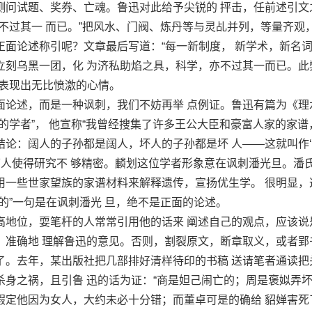
测问试题、奖券、亡魂。鲁迅对此给予尖锐的 抨击，任前述引文
’亦不过其一 而已。”把风水、门阀、炼丹等与灵乩并列，等量齐观
正面论述称引呢？文章最后写道：“每一新制度， 新学术，新名
立刻乌黑一团，化 为济私助焰之具，科学，亦不过其一而已。此
是表现出无比愤激的心情。
述，而是一种讽刺，我们不妨再举 点例证。鲁迅有篇为《理
的学者”， 他宣称“我曾经搜集了许多王公大臣和豪富人家的家谱
结论：阔人的子孙都是阔人，坏人的子孙都是坏 人——这就叫作
下人使得研究不 够精密。麟划这位学者形象意在讽刺潘光旦。潘
用一些世家望族的家谱材料来解释遗传，宣扬优生学。 很明显，
的”一句是在讽刺潘光 旦，绝不是正面的论述。
位，耍笔杆的人常常引用他的话来 阐述自己的观点，应该说
、准确地 理解鲁迅的意见。否则，割裂原文，断章取义，或者郢
了。去年，某出版社把几部排好清样待印的书稿 送请笔者通读把
杀身之祸，且引鲁 迅的话为证：“商是妲己闹亡的；周是褒姒弄
假定他因为女人，大约未必十分错；而董卓可是的确给 貂婵害死