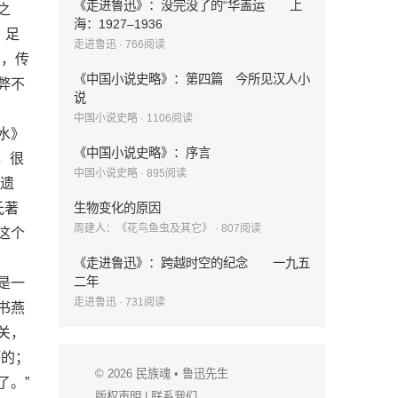
《走进鲁迅》：没完没了的“华盖运 上
之
海：1927–1936
，足
走进鲁迅
·
766
阅读
词，传
《中国小说史略》：第四篇 今所见汉人小
弊不
说
中国小说史略
·
1106
阅读
水》
《中国小说史略》：序言
，很
中国小说史略
·
895
阅读
‘遗
氏著
生物变化的原因
周建人：《花鸟鱼虫及其它》
·
807
阅读
这个
《走进鲁迅》：跨越时空的纪念 一九五
二年
是一
走进鲁迅
·
731
阅读
书燕
关，
坏的；
© 2026
民族魂
• 鲁迅先生
了。”
版权声明
|
联系我们