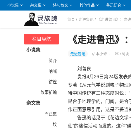
小说集
杂文集
诗与散文
其他作品
鲁迅研究
首页
/
走进鲁迅
/ 《走进鲁迅》：准
《走进鲁迅》
栏目导航
小说集
走进鲁迅
沾水小蜂
·
·
807
阅读
简介
刘善良
呐喊
贵报4月26日第24版发表
彷徨
专著《从元气学说到粒子物理
故事新编
待中国传统有三种态度时说：“
是合于地理学的，门阀，是合于
杂文集
作正面意思引用，这是不妥当
而已集
鲁迅的话见于《花边文学·偶感
坟
仙”的迷信活动而发的。这种“