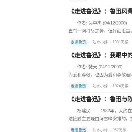
《走进鲁迅》：鲁迅风
作者: 吴中杰 (04/12/2
直有一网打尽之势。但仔细思量
走进鲁迅
沾水小蜂
·
1031
阅读
《走进鲁迅》：我眼中
作者: 焚天 (04/12/2
为爱和尊敬。也因为爱和尊敬着
走进鲁迅
沾水小蜂
·
1024
阅读
《走进鲁迅》：鲁迅与陈
杨建民 1932年，大约在
这接触主要是由冯雪峰安排的。据
走进鲁迅
沾水小蜂
·
962
阅读