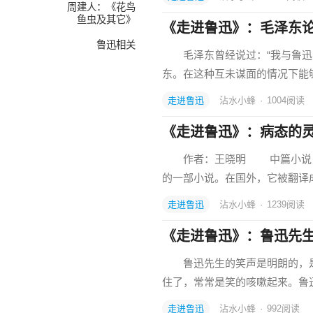
周建人：《花鸟
鱼虫及其它》
《走进鲁迅》：毛泽东
鲁迅相关
毛泽东曾经说过：“我与鲁迅的
东。在这种互未谋面的情况下能
走进鲁迅
沾水小蜂
·
1004
阅读
《走进鲁迅》：病态的
作者：王晓明 中篇小说《阿
的一部小说。在国外，它被翻译
走进鲁迅
沾水小蜂
·
1239
阅读
《走进鲁迅》：鲁迅先
鲁迅先生的笑声是明朗的，是
住了，常常是笑的咳嗽起来。鲁
走进鲁迅
沾水小蜂
·
992
阅读