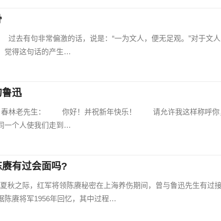
骨
000) 过去有句非常偏激的话，说是：“一为文人，便无足观。”对于文
，觉得这句话的产生…
的鲁迅
000) 春林老先生： 你好！并祝新年快乐！ 请允许我这样称呼你
同一个人使我们走到…
赓有过会面吗?
夏秋之际，红军将领陈赓秘密在上海养伤期间，曾与鲁迅先生有过
陈赓将军1956年回忆，其中过程…