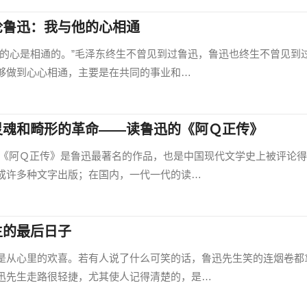
论鲁迅：我与他的心相通
心是相通的。”毛泽东终生不曾见到过鲁迅，鲁迅也终生不曾见到
够做到心心相通，主要是在共同的事业和…
灵魂和畸形的革命——读鲁迅的《阿Ｑ正传》
Ｑ正传》是鲁迅最著名的作品，也是中国现代文学史上被评论得
成许多种文字出版；在国内，一代一代的读…
生的最后日子
从心里的欢喜。若有人说了什么可笑的话，鲁迅先生笑的连烟卷都
迅先生走路很轻捷，尤其使人记得清楚的，是…