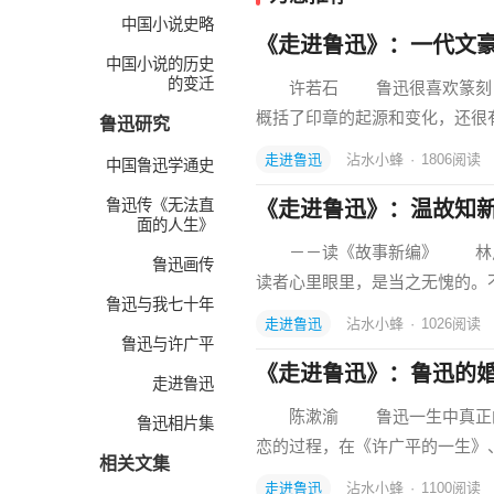
中国小说史略
《走进鲁迅》：一代文
中国小说的历史
的变迁
许若石 鲁迅很喜欢篆刻，他
概括了印章的起源和变化，还很
鲁迅研究
走进鲁迅
沾水小蜂
·
1806
阅读
中国鲁迅学通史
鲁迅传《无法直
《走进鲁迅》：温故知
面的人生》
－－读《故事新编》 林斤
鲁迅画传
读者心里眼里，是当之无愧的。不
鲁迅与我七十年
走进鲁迅
沾水小蜂
·
1026
阅读
鲁迅与许广平
《走进鲁迅》：鲁迅的
走进鲁迅
陈漱渝 鲁迅一生中真正的爱
鲁迅相片集
恋的过程，在《许广平的一生》
相关文集
走进鲁迅
沾水小蜂
·
1100
阅读