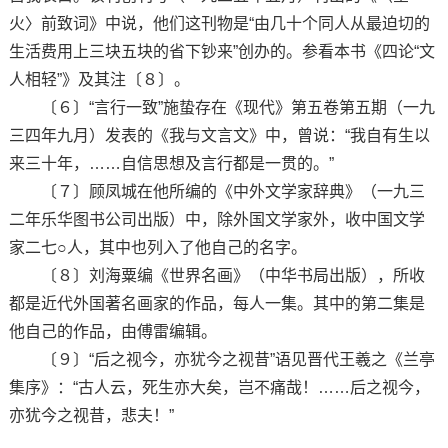
火〉前致词》中说，他们这刊物是“由几十个同人从最迫切的
生活费用上三块五块的省下钞来”创办的。参看本书《四论“文
人相轻”》及其注〔８〕。
〔６〕“言行一致”施蛰存在《现代》第五卷第五期（一九
三四年九月）发表的《我与文言文》中，曾说：“我自有生以
来三十年，……自信思想及言行都是一贯的。”
〔７〕顾凤城在他所编的《中外文学家辞典》（一九三
二年乐华图书公司出版）中，除外国文学家外，收中国文学
家二七○人，其中也列入了他自己的名字。
〔８〕刘海粟编《世界名画》（中华书局出版），所收
都是近代外国著名画家的作品，每人一集。其中的第二集是
他自己的作品，由傅雷编辑。
〔９〕“后之视今，亦犹今之视昔”语见晋代王羲之《兰亭
集序》：“古人云，死生亦大矣，岂不痛哉！……后之视今，
亦犹今之视昔，悲夫！”