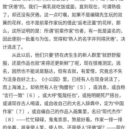
致“厌倦”的。我们一离乳就吃饭或面，直到现在，可谓熟极
了，却还没有厌倦。这一点叮嘱，如果不是编辑先生玩的双
簧的花样，也不是前辈作家玩的借此“返老还童”的花样，那
么，这所证明的是：所谓“前辈作家”也者，有一批是盗名的，
因此使别一批羞与为伍，觉得和“熟人的名字并列得厌倦”，决
计逃走了。
从此以后，他们只要“挤在虎生生的新人群里”就舒舒服
服，还是作品也就“来得还更新鲜”了呢，现在很难测定。逃
名，固然也不能说是豁达，但有去就，有爱憎，究竟总不失
为洁身自好之士。《小公园》里，已经有人在现身说法了，
而上海滩上，却依然有人在“掏腰包”〔５〕，造消息，或自称
“言行一致”〔６〕，或大呼“冤哉枉也”，或拖明朝死尸搭台，
或请现存古人喝道，或自收自己的大名入辞典中，定为“中国
作家”〔７〕，或自编自己的作品入画集里，名曰“现代杰作”
〔８〕——忙忙碌碌，鬼鬼祟祟，煞是好看。作家一排一排
的坐着，将来使人笑，使人怕，还是使人“厌倦”呢？——现在