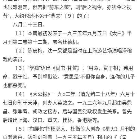
也很难测定。但若据“前车之鉴”，则“后之视今，亦犹今之视
昔”，大约也还不免于“悲夫”〔９〕的了！
八月二十三日。
〔１〕本篇最初发表于一九三五年九月五日《太白》半
月刊第二卷第十二期，署名杜德机。
〔２〕陈皮梅，沈一呆都是当时在上海游艺场演唱滑稽
戏的演员。
〔３〕“孥戮”语出《尚书·甘誓》：“用命，赏于祖；弗用
命，戮于社，予则孥戮汝。”意思是“不但你自身，连你的儿子
也都杀死”。
〔４〕《大公报》一九○二年（清光绪二十八年）六月十
七日创刊于天津，创办人英敛之。一九二六年九月起由吴鼎
昌、张季鸾、胡政之接办，后与国民党政权发生关系。曾先
后增出上海、汉口、重庆、桂林、香港版等。
〔５〕“掏腰包”指杨邨人、杜衡等人创办《星火》月刊的
自我表白。该刊创刊号（一九三五年五月）刊出的《〈星