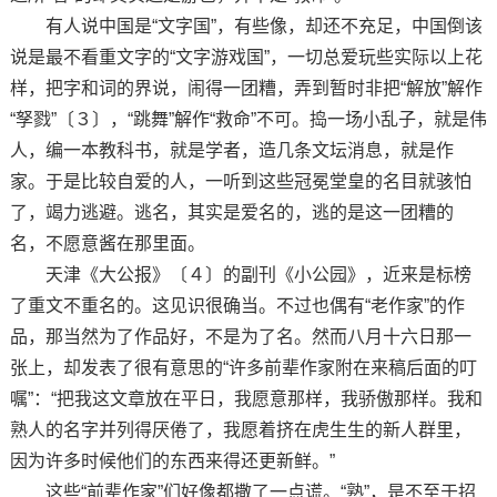
有人说中国是“文字国”，有些像，却还不充足，中国倒该
说是最不看重文字的“文字游戏国”，一切总爱玩些实际以上花
样，把字和词的界说，闹得一团糟，弄到暂时非把“解放”解作
“孥戮”〔３〕，“跳舞”解作“救命”不可。捣一场小乱子，就是伟
人，编一本教科书，就是学者，造几条文坛消息，就是作
家。于是比较自爱的人，一听到这些冠冕堂皇的名目就骇怕
了，竭力逃避。逃名，其实是爱名的，逃的是这一团糟的
名，不愿意酱在那里面。
天津《大公报》〔４〕的副刊《小公园》，近来是标榜
了重文不重名的。这见识很确当。不过也偶有“老作家”的作
品，那当然为了作品好，不是为了名。然而八月十六日那一
张上，却发表了很有意思的“许多前辈作家附在来稿后面的叮
嘱”：“把我这文章放在平日，我愿意那样，我骄傲那样。我和
熟人的名字并列得厌倦了，我愿着挤在虎生生的新人群里，
因为许多时候他们的东西来得还更新鲜。”
这些“前辈作家”们好像都撒了一点谎。“熟”，是不至于招