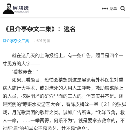
菜单
《且介亭杂文二集》：逃名
且介亭杂文二集
·
691
阅读
就在这几天的上海报纸上，有一条广告，题目是四个一
寸见方的大字——
“看救命去！”
如果只看题目，恐怕会猜想到这是展览着外科医生对重
病人施行大手术，或对淹死的人用人工呼吸，救助触礁船上
的人员，挖掘崩坏的矿穴里面的工人的。但其实并不是。还
是照例的“筹赈水灾游艺大会”，看陈皮梅沈一呆〔２〕的独脚
戏，月光歌舞团的歌舞之类。诚如广告所说，“化洋五角，救
人一命，……一举两得，何乐不为”，钱是要拿去救命的，不
过所“看”的却其实还是游艺，并不是“救命”。