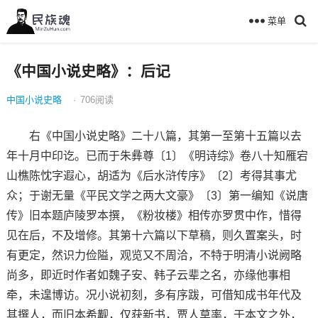
菜单
《中国小说史略》：后记
中国小说史略
·
706
阅读
右《中国小说史略》二十八篇，其第一至第十五篇以去
年十月中印讫。已而于朱彝尊〔1〕《明诗综》卷八十知雁宕
山樵陈忱字遐心，胡适为《后水浒传序》〔2〕考得其事尤
众；于谢无量《平民文学之两大文豪》〔3〕第一编知《说唐
传》旧本题庐陵罗本撰，《粉妆楼》相传亦罗贯中作，惜得
见在后，不及增修。其第十六篇以下草稿，则久置案头，时
有更定，然识力俭隘，观览又不周洽，不特于明清小说阙略
尚多，即近时作者如魏子安、韩子云辈之名，亦缘他事相
牵，未遑博访。况小说初刻，多有序跋，可借知成书年代及
其撰人，而旧本希觏，仅获新书，贾人草率，于本文之外，