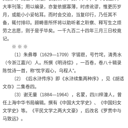
大率刊落；用以编录，亦复依据寡薄，时虑讹谬，惟更历岁
月，或能小小妥帖耳。而时会交迫，当复印行，乃任其不
备，辄付排印。顾畴昔所怀将以助听者之聆察、释写生之烦
劳之志愿，则于是乎毕矣。一千九百二十四年三月三日校竟
记。
※ ※ ※
〔1〕朱彝尊（1629—1709）字锡鬯，号竹垞，清秀水
（今浙江嘉兴）人。所撰《明诗综》，一百卷，卷八十辑录
陈忱诗一首，称“忱字遐心，乌程人”。
〔2〕《后水浒传序》即《水浒续集两种序》，见《胡适
文存》二集卷四。
〔3〕谢无量（1884—1964），名蒙，四川梓潼人，曾
任上海中华书局编辑。撰有《中国大文学史》、《中国妇女
文学史》等。《平民文学之两大文豪》，后改名《罗贯中与
马致远》。