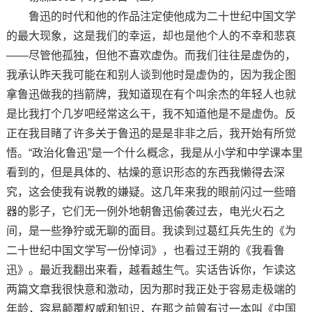
鲁迅的时代和他的作品注定使他成为二十世纪中国文学
的最大现象，这是我们的幸运，却也是他个人的不幸和悲哀
——尽管他孤独，但他不喜欢虚伪。而我们往往是虚伪的，
我承认昨天我可能在和别人谈到他时是虚伪的，因为我企图
拿鲁迅做我的挡箭牌，我知道现在有个叫余杰的年轻人也就
是比我打个几岁吧经常这么干，我不知道他是不是虚伪。反
正在我目睹了许多关于鲁迅的是是非非之后，我开始有所觉
悟。“政治化鲁迅”是一个什么概念，我是从小学和中学课本里
看到的，但是具体的、枯燥的意识形态的东西我懒得去深
究，这会使我有说教的嫌疑。这几年来我的眼前闪过一些暗
器的影子，它们无一例外地朝鲁迅偷袭过去，电光火石之
间，是一些狰狞或无聊的面目。我读到过葛红兵先生的《为
二十世纪中国文学写一份悼词》，也看过王朔的《我看鲁
迅》。最近我翻出来看，越看越生气。实话告诉你，乍读这
两篇文章我很快意和激动，因为那时我正处于容易走极端的
年龄，容易颠覆权威和知识，在那之前曾有过一本叫《中国