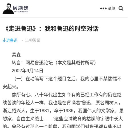
菜单
《走进鲁迅》：我和鲁迅的时空对话
走进鲁迅
·
1140
阅读
易森
转自：网易鲁迅论坛（本文是其斑竹所写）
2002年9月14日
（一）在动笔写下这个题目之后，我的心里不禁惴惴不
安起来。
像所有七、八十年代出生如今有的已经工作有的仍在继
续苦读的年轻人一样，我也是在背诵着“鲁迅，原名周树人，
浙江绍兴人，生于1881，卒于1936，我国伟大的文学家、思
想家、自由主义战士……”这些应试教育的枯燥的字眼中长大
的。曾经有过那么一个阶段，我和同学们对鲁迅都有些不以