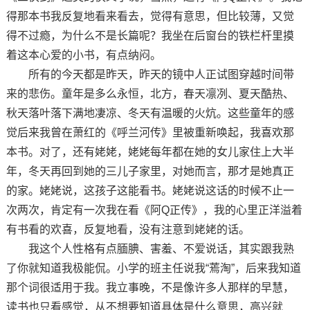
得那本书我反复地看来看去，觉得有意思，但比较薄，又觉
得不过瘾，为什么不是长篇呢？我坐在后窗台的铁栏杆里摸
着这本心爱的小书，有点纳闷。
所有的今天都是昨天，昨天的镜中人正试图穿越时间带
来的悲伤。童年是多么永恒，北方，春天凛冽、夏天酷热、
秋天落叶落下满地凄凉、冬天有温暖的火炕。这些童年的感
觉后来我曾在萧红的《呼兰河传》里被重新唤起，我喜欢那
本书。对了，还有姥姥，姥姥每年都在她的女儿家住上大半
年，冬天再回到她的三儿子家里，对她而言，那才是她真正
的家。姥姥说，这孩子这能看书。姥姥说这话的时候不止一
次两次，肯定有一次我在看《阿Q正传》，我的心里正洋溢着
有书看的欢喜，反复地看，没有注意到姥姥的话。
我这个人性格有点腼腆、害羞、不爱说话，其实跟我熟
了你就知道我极能侃。小学的班主任说我“蔫淘”，后来我知道
那个词很适用于我。我立事晚，不是像许多人那样的早慧，
读书也只看感觉，从不想要知道具体是什么意思，高兴就