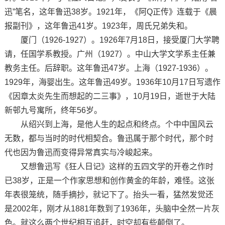
迅”笔名，这年鲁迅38岁。1921年，《阿Q正传》连载于《晨
报副刊》，这年鲁迅41岁。1923年，周氏兄弟失和。
厦门（1926-1927）。1926年7月18日，接受厦门大学聘
请，任国学系教授。广州（1927）。中山大学文学系主任兼
教务主任。后辞职。这年鲁迅47岁。上海（1927-1936）。
1929年，海婴出生。这年鲁迅49岁。1936年10月17日写遗作
《因章太炎先生而想起的二三事》，10月19日，逝世于大陆
新邨九号寓所，终年56岁。
从绍兴到上海，是他人生的起点和终点。个中中国风云
无数，都与当时的时代相契合。鲁迅属于那个时代，那个时
代也因为鲁迅而变得异常真实与冷峻起来。
又想鲁迅写《狂人日记》这样的五四文学的开卷之作时
已38岁，正是一个作家思想和创作黄金的年龄，难怪。这张
年表很笼统，随手摘抄，就记下了。抬头一看，猛然发觉还
是2002年，刚才从1881年数到了1936年，头脑中全然一片灰
色。就这么两个世纪相互追赶，时空却有些颠倒了。