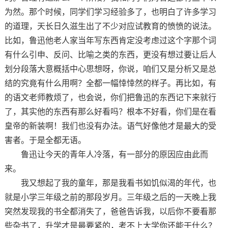
为然。那个时候，同学们学习经验多了，也明白了许多学习
的道理，天长日久滋生出了不少对应试教育的愤愤的说法。
比如，鲁迅他老人家当年写东西肯定没考虑过这个字那个词
有什么引申、反问、比喻之类的东西，更没有想过要让后人
划分段落大意概括中心思想呀，你说，咱们又是分析又是总
结的究竟有什么用啊？全都一幅悻悻然的样子。再比如，有
的语文老师教烦了，也会说，你们把鲁迅的东西记下来就行
了，其实他的东西有那么好看吗？根本不好看，你们是在看
皇帝的新装啊！我们也没有办法。语气好像他才是最大的受
害者。于是全都无语。
鲁迅让今天的青年人冷落，有一部分的原因应由此而
来。
我又想起了我的童年，那是我看书如饥似渴的年代，也
就是小学三年级之前的那段岁月。三年级之后的一天晚上我
突然发现我的书全都消失了，爸爸告诉我，以后你不要看那
些杂书了，升学才是最要紧的，考不上大学你还能干什么？