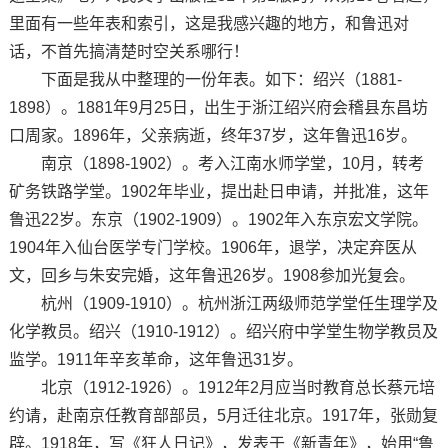
里面有一些年表和索引，这是我感兴趣的地方，和鲁迅对
话，不首先搞清楚时空关系哪行！
下面是我从中整理的一份年表。如下：绍兴（1881-
1898）。1881年9月25日，出生于浙江绍兴府会稽县东昌坊
口周家。1896年，父亲病逝，终年37岁，这年鲁迅16岁。
南京（1898-1902）。考入江南水师学堂，10月，转考
矿务铁路学堂。1902年毕业，提出赴日申请，并批准，这年
鲁迅22岁。东京（1902-1909）。1902年入东京宏文学院。
1904年入仙台医学专门学校。1906年，退学，决定弃医从
文，回乡与朱安完婚，这年鲁迅26岁。1908参加光复会。
杭州（1909-1910）。杭州浙江两级师范学堂任生理学及
化学教员。绍兴（1910-1912）。绍兴府中学堂生物学教员及
监学。1911年辛亥革命，这年鲁迅31岁。
北京（1912-1926）。1912年2月应当时教育总长蔡元培
约请，赴南京任教育部部员，5月迁往北京。1917年，张勋复
辟。1918年，写《狂人日记》，发表于《新青年》，始用“鲁