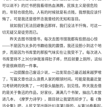
可以说不》的烂书把我看得热血沸腾，民族主义是很危险
的，年轻也很危险。人有的时候就是有点贱，我想我应该忏
悔了，可是我还是很怀念我曾经的无知和盲目。
就如我们无法回避鲁迅那样，我们没法不忏悔，可这一
切无疑又是徒劳而已。
昨天去图书馆借书，每次去图书馆我都有些胆战心惊
——不是因为太多的书籍给我的震慑，我还没胆小到这个地
步，而是因为书库里的那股气味实在让我受不了。每次进入
书库里待不上30分钟我准得肚子疼，然后就要上厕所，这似
乎是很麻烦的一件事。
一边提醒自己废话少说，一边发现自己最近越来越罗嗦
了，写篇文章也这么浪费人家的眼球时间。可能是我最近复
习考研烤的快焦了，一时昏头脑胀的，别见怪。昨天我去借
的是关于鲁迅的作品，好家伙，满满几个书架，抽出几本放
进几本，《摩罗力诗学》，题目就让我望而却步了。看《鲁
迅全集》吧，人民文学出版社81年第1版的，从第16卷看起，