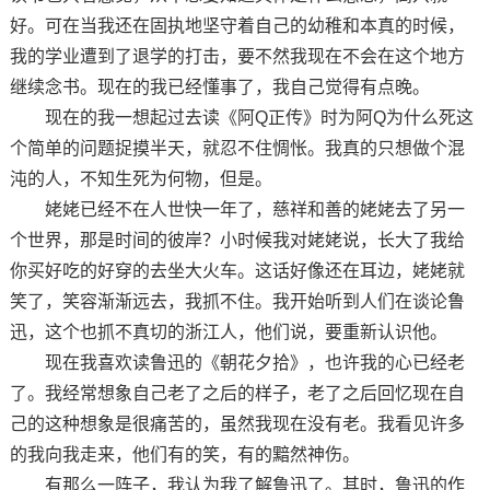
好。可在当我还在固执地坚守着自己的幼稚和本真的时候，
我的学业遭到了退学的打击，要不然我现在不会在这个地方
继续念书。现在的我已经懂事了，我自己觉得有点晚。
现在的我一想起过去读《阿Q正传》时为阿Q为什么死这
个简单的问题捉摸半天，就忍不住惆怅。我真的只想做个混
沌的人，不知生死为何物，但是。
姥姥已经不在人世快一年了，慈祥和善的姥姥去了另一
个世界，那是时间的彼岸？小时候我对姥姥说，长大了我给
你买好吃的好穿的去坐大火车。这话好像还在耳边，姥姥就
笑了，笑容渐渐远去，我抓不住。我开始听到人们在谈论鲁
迅，这个也抓不真切的浙江人，他们说，要重新认识他。
现在我喜欢读鲁迅的《朝花夕拾》，也许我的心已经老
了。我经常想象自己老了之后的样子，老了之后回忆现在自
己的这种想象是很痛苦的，虽然我现在没有老。我看见许多
的我向我走来，他们有的笑，有的黯然神伤。
有那么一阵子，我认为我了解鲁迅了。其时，鲁迅的作