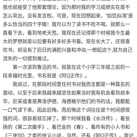
我也就接受了他那套理论，因为那时我的学习成绩实在是不
怎么突出，没有发言权。可是，现在回想起来，“如饥似渴”是
多么恰当的四个字眼！我可以为了读书不吃不喝，就那么一
直看下去，看到地老天荒。我现在还记得那个时候我今生最
大的梦想就是以后要有好多好多书看。现在长大了，还很喜
欢书，却没有了旧日的满腔兴奋和冲动,一想起这个,就为自己
流失的一切感到难过。
第一次读到鲁迅的书，就是在这个小学三年级之前的一
段幸福时光里，书名就是《阿Q正传》。
我说过，在那段时间里任何书对我而言都是一种莫名的
激动，以至于后来我越来越坚信如果当时我有机会看到叔本
华、尼采或者是弗洛伊德、海德格尔他们的书的话，我都能
一口气读下来。因此后悔。而后悔这个词往往是个时间感很
强的词，很容易就忘掉了。那个时候我看《水浒传》、看张
扬的《第二次握手》、看巴金的《春》、看所有的小人书和
《三侠剑》之类的侠义小说，当然，还有《阿Q正传》。我记