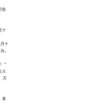
历些
月十
八月十
政治，
’”
主义
，灭
、青