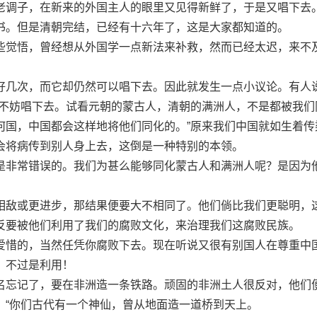
调子，在新来的外国主人的眼里又见得新鲜了，于是又唱下去
书。但是清朝完结，已经有十六年了，这是大家都知道的。
觉悟，曾经想从外国学一点新法来补救，然而已经太迟，来不
几次，而它却仍然可以唱下去。因此就发生一点小议论。有人
正不妨唱下去。试看元朝的蒙古人，清朝的满洲人，不是都被我们
何国，中国都会这样地将他们同化的。”原来我们中国就如生着传
会将病传到别人身上去，这倒是一种特别的本领。
非常错误的。我们为甚么能够同化蒙古人和满洲人呢？是因为
敌或更进步，那结果便要大不相同了。他们倘比我们更聪明，
反要被他们利用了我们的腐败文化，来治理我们这腐败民族。
惜的，当然任凭你腐败下去。现在听说又很有别国人在尊重中
，不过是利用！
忘记了，要在非洲造一条铁路。顽固的非洲土人很反对，他们
：“你们古代有一个神仙，曾从地面造一道桥到天上。