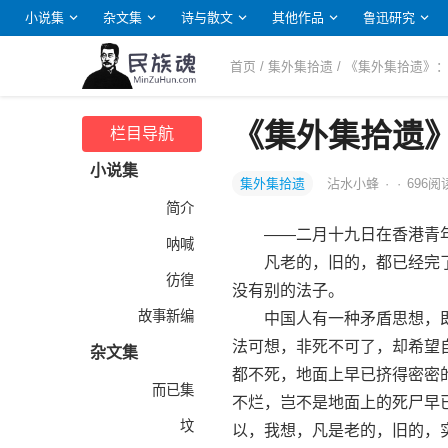
小说集
杂文集
诗与散文
其他作品
鲁迅研究
首页
/
集外集拾遗
/ 《集外集拾遗》
《集外集拾遗
栏目导航
小说集
集外集拾遗
沾水小蜂
·
·
696
阅
简介
——二月十九日在香港青年
呐喊
凡老的，旧的，都已经完了
彷徨
没有别的法子。
故事新编
中国人有一种矛盾思想，即
法可想，非死不可了，却希望
杂文集
都不死，地面上早已挤得密密
而已集
不烂，岂不是地面上的死尸早
坟
以，我想，凡是老的，旧的，