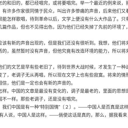
的和旧的，都已经唱完，或将要唱完。举一个最近的例来说，
，有许多作家很同情于民众，叫出许多惨痛的声音，后来他们又
很能怎样歌唱，待到革命以后，文学上便没有什么大作品了。只
几篇作品，但也不见得出色，因为他们已经失掉了先前的环境了
该有新的声音出现的，但是我们还没有很听到。我想，他们将
活的，虽然暂时没有声音，但他究竟有改造环境的能力，所以将
们的文艺是早有些老旧了，待到世界大战时候，才发生了一种
变了，老调子无从再唱，所以现在文学上也有些寂寞。将来的情
相信，他们是一定也会有新的声音的。
样。中国的文章是最没有变化的，调子是最老的，里面的思想
国不一样。那些老调子，还是没有唱完。
们中国是有一种“特别国情”〔２〕。——中国人是否真是这样
得有人说，中国人是这样。——倘使这话是真的，那么，据我看来
。