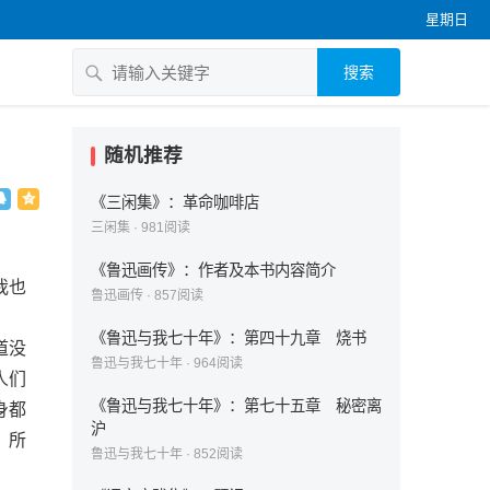
星期日
搜索
随机推荐
《三闲集》：革命咖啡店
三闲集
·
981
阅读
《鲁迅画传》：作者及本书内容简介
我也
鲁迅画传
·
857
阅读
《鲁迅与我七十年》：第四十九章 烧书
道没
鲁迅与我七十年
·
964
阅读
人们
《鲁迅与我七十年》：第七十五章 秘密离
身都
沪
？所
鲁迅与我七十年
·
852
阅读