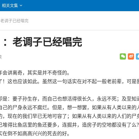
相关文集
：老调子已经唱完
》：老调子已经唱完
读
会讲离奇，其实是并不奇怪的。
！这也应该如此。虽然这一句话实在对不起一般老前辈，可是
是：要子孙生存，而自己也想活得很长久，永远不死；及至知
自己的尸身永远不腐烂。但是，想一想罢，如果从有人类以来的
的，现在的我们早已无地可容了；如果从有人类以来的人们的尸
已堆得比鱼店里的鱼还要多，连掘井，造房子的空地都没有了么
实在倒不如高高兴兴的死去的好。