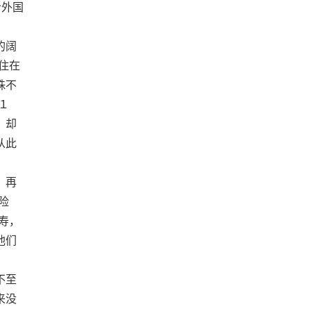
给外国
的阔
住在
殊不
１
，却
从此
，再
险
寿，
他们
不至
来没