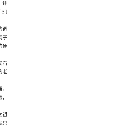
，还
〔３〕
的调
调子
的便
安石
的老
罢，
慕，
太祖
就只