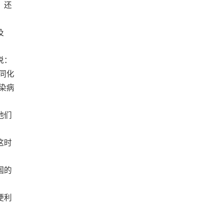
。还
及
说：
同化
染病
他们
这时
国的
便利