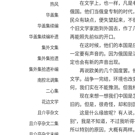
在文学上，也一样，凡是老
热风
俄国。他们当俄皇专制的时代
华盖集
民众有缺点，便失望起来，不
华盖集续编
个旧文学家跑到外国去，作了
华盖集续编补遗
再能照先前似的开口。
在这时候，他们的本国是应
集外文集
一定要有声音的。因为俄国是
集外集拾遗
定也会有新的声音出现。
集外集拾遗补编
再说欧美的几个国度罢。他
文学。战争一完结，环境也改
南腔北调集
何，我们实在不能豫测。但我
二心集
现在来想一想我们中国是怎
花边文学
旧的。但是，很奇怪，却和别
且介亭杂文
这是什么缘故呢？有人说，我
别”，我是不知道，不过我听
且介亭杂文二集
所以特别的原因，大概有两样
且介亭杂文末编