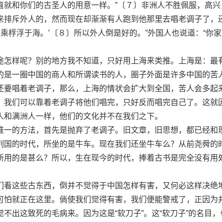
和你们的古圣人的用意一样。”〔７〕非洲人不胜佩服，高兴
来排斥外人的，然而现在却渐渐有人跑到他那里去唱老调子了，
，乘桴浮于海。’〔８〕所以外人倒是好的。”外国人也说道：“你
怎样呢？别的地方我不知道，只好用上海来类推。上海是：最
的是一圈中国的商人和所谓读书的人，圈子外面是许多中国的苦
还要唱着老调子，那么，上海的情状会扩大到全国，苦人会多起
，我们可以靠着老调子将他们唱完，只好反而唱完自己了。这就
人和满洲人一样，他们的文化并不在我们之下。
一的方法，首先是抛弃了老调子。旧文章，旧思想，都已经和
列国的时代，所坐的是牛车。现在我们还坐牛车么？从前尧舜的
所用的是甚么？所以，生在现今的时代，捧着古书是完全没有用
看这些古东西，倒并不觉得于中国怎样有害，又何必这样决绝
可怕就正在这里。倘使我们觉得有害，我们便能警戒了，正因为
不出这致死的毛病来。因为这是“软刀子”。这“软刀子”的名目，