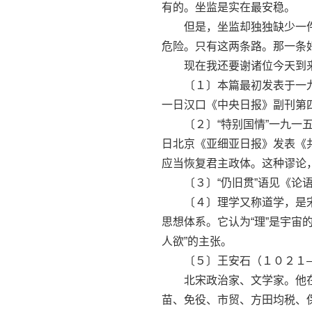
有的。坐监是实在最安稳。
但是，坐监却独独缺少一件
危险。只有这两条路。那一条
现在我还要谢诸位今天到来
〔１〕本篇最初发表于一九
一日汉口《中央日报》副刊第
〔２〕“特别国情”一九一五
日北京《亚细亚日报》发表《
应当恢复君主政体。这种谬论
〔３〕“仍旧贯”语见《论语·
〔４〕理学又称道学，是宋
思想体系。它认为“理”是宇宙的
人欲”的主张。
〔５〕王安石（１０２１—
北宋政治家、文学家。他在
苗、免役、市贸、方田均税、