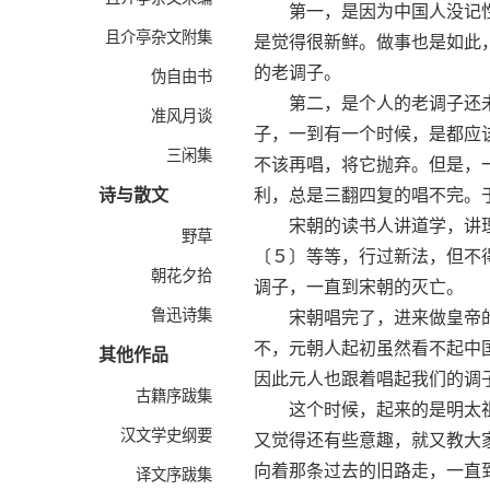
第一，是因为中国人没记性
且介亭杂文附集
是觉得很新鲜。做事也是如此
的老调子。
伪自由书
第二，是个人的老调子还未
准风月谈
子，一到有一个时候，是都应
三闲集
不该再唱，将它抛弃。但是，
诗与散文
利，总是三翻四复的唱不完。
宋朝的读书人讲道学，讲理
野草
〔５〕等等，行过新法，但不
朝花夕拾
调子，一直到宋朝的灭亡。
鲁迅诗集
宋朝唱完了，进来做皇帝的
不，元朝人起初虽然看不起中
其他作品
因此元人也跟着唱起我们的调
古籍序跋集
这个时候，起来的是明太祖
汉文学史纲要
又觉得还有些意趣，就又教大
向着那条过去的旧路走，一直
译文序跋集