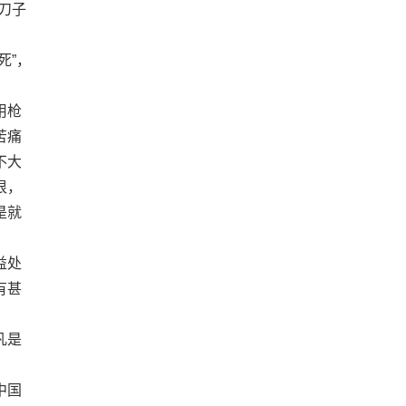
刀子
死”，
用枪
苦痛
不大
很，
是就
益处
有甚
凡是
中国