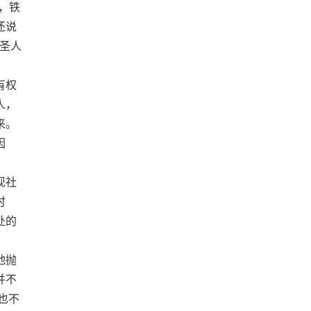
，铁
还说
家圣人
有权
人，
来。
因
现社
时
处的
地抛
并不
也不