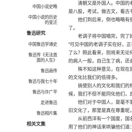
清朝又是外国人。中国的老
中国小说史略
是八股，考试，做古文，看古
中国小说的历史
他们到后来，倒也略略有些
的变迁
了。
鲁迅研究
老调子将中国唱完，完了好
中国鲁迅学通史
“可见中国的老调子实在好，
了么？照此看来，则将来无论
鲁迅传《无法直
面的人生》
的病人一般，自己生了病，还
殊不知这种意见，在现在是
鲁迅画传
的文化比我们的低得多。
鲁迅与我七十年
倘使别人的文化和我们的相
鲁迅与许广平
候，我们不但不能同化他们，
他们对于中国人，是毫不爱
走进鲁迅
旧文化了，那里是真在尊重呢
鲁迅相片集
从前西洋有一个国度，国名
相关文集
用了他们的神话来哄骗他们道