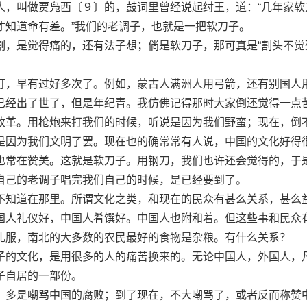
人，叫做贾凫西〔９〕的，鼓词里曾经说起纣王，道：“几年家软
才知道命有差。”我们的老调子，也就是一把软刀子。
是觉得痛的，还有法子想；倘是软刀子，那可真是“割头不觉
，早有过好多次了。例如，蒙古人满洲人用弓箭，还有别国人
已经出了世了，但是年纪青。我仿佛记得那时大家倒还觉得一点
改革。用枪炮来打我们的时候，听说是因为我们野蛮；现在，倒
是因为我们文明了罢。现在也的确常常有人说，中国的文化好得
也常在赞美。这就是软刀子。用钢刀，我们也许还会觉得的，于
自己的老调子唱完我们自己的时候，是已经要到了。
知道在那里。所谓文化之类，和现在的民众有甚么关系，甚么
国人礼仪好，中国人肴馔好。中国人也附和着。但这些事和民众
礼服，南北的大多数的农民最好的食物是杂粮。有什么关系？
的文化，是用很多的人的痛苦换来的。无论中国人，外国人，
子自居的一部份。
多是嘲骂中国的腐败；到了现在，不大嘲骂了，或者反而称赞