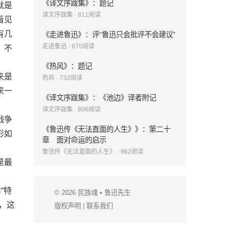
《译文序跋集》：题记
就是
译文序跋集
·
811
阅读
看见
有几
《走进鲁迅》：评“鲁迅只会批评不会建议”
走进鲁迅
·
670
阅读
，不
《热风》：题记
来是
热风
·
732
阅读
来一
《译文序跋集》：《池边》译者附记
译文序跋集
·
806
阅读
战争
《鲁迅传《无法直面的人生》》：第二十
形如
章 面对命运的启示
鲁迅传《无法直面的人生》
·
962
阅读
是最
“特
© 2026
民族魂
• 鲁迅先生
，这
版权声明
|
联系我们