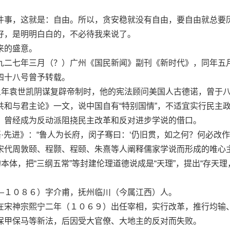
事，这就是：自由。所以，贪安稳就没有自由，要自由就总要
好，是明明白白的，不必待我来说了。
的盛意。
二七年三月（？）广州《国民新闻》副刊《新时代》，同年五
四十八号曾予转载。
年袁世凯阴谋复辟帝制时，他的宪法顾问美国人古德诺，曾于
共和与君主论》一文，说中国自有“特别国情”，不适宜实行民主
，曾经成为反动派阻挠民主改革和反对进步学说的借口。
先进》：“鲁人为长府，闵子骞曰：‘仍旧贯，如之何？何必改作！
代周敦颐、程颢、程颐、朱熹等人阐释儒家学说而形成的唯心
本体，把“三纲五常”等封建伦理道德说成是“天理”，提出“存天理
１０８６）字介甫，抚州临川（今属江西）人。
宋神宗熙宁二年（１０６９）出任宰相，实行改革，推行均输
保甲保马等新法，后因受大官僚、大地主的反对而失败。