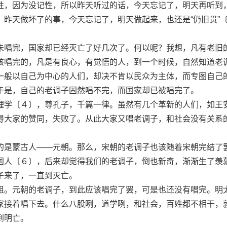
，因为没记性，所以昨天听过的话，今天忘记了，明天再听到
，昨天做坏了的事，今天忘记了，明天做起来，也还是“仍旧贯”
唱完，国家却已经灭亡了好几次了。何以呢？我想，凡有老旧
该唱完的，凡是有良心，有觉悟的人，到一个时候，自然知道老
一般以自己为中心的人们，却决不肯以民众为主体，而专图自己
于是，自己的老调子固然唱不完，而国家却已被唱完了。
学〔４〕，尊孔子，千篇一律。虽然有几个革新的人们，如王
得大家的赞同，失败了。从此大家又唱老调子，和社会没有关系
是蒙古人——元朝。那么，宋朝的老调子也该随着宋朝完结了
国人〔６〕，后来却觉得我们的老调子，倒也新奇，渐渐生了羡
子来了，一直到灭亡。
。元朝的老调子，到此应该唱完了罢，可是也还没有唱完。明
家接着唱下去。什么八股咧，道学咧，和社会，百姓都不相干，
到明亡。