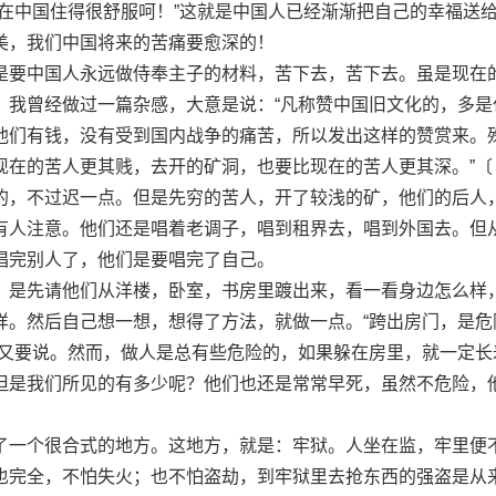
我在中国住得很舒服呵！”这就是中国人已经渐渐把自己的幸福送
美，我们中国将来的苦痛要愈深的！
要中国人永远做侍奉主子的材料，苦下去，苦下去。虽是现在
。我曾经做过一篇杂感，大意是说：“凡称赞中国旧文化的，多是
他们有钱，没有受到国内战争的痛苦，所以发出这样的赞赏来。
现在的苦人更其贱，去开的矿洞，也要比现在的苦人更其深。”〔
的，不过迟一点。但是先穷的苦人，开了较浅的矿，他们的后人
有人注意。他们还是唱着老调子，唱到租界去，唱到外国去。但
唱完别人了，他们是要唱完了自己。
是先请他们从洋楼，卧室，书房里踱出来，看一看身边怎么样
样。然后自己想一想，想得了方法，就做一点。“跨出房门，是危
们又要说。然而，做人是总有些危险的，如果躲在房里，就一定长
但是我们所见的有多少呢？他们也还是常常早死，虽然不危险，
一个很合式的地方。这地方，就是：牢狱。人坐在监，牢里便
也完全，不怕失火；也不怕盗劫，到牢狱里去抢东西的强盗是从