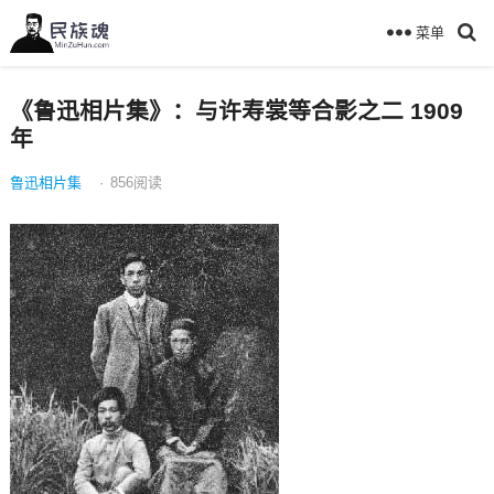
菜单
《鲁迅相片集》：与许寿裳等合影之二 1909
年
鲁迅相片集
·
856
阅读