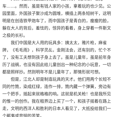
车……。然而，虽是有钱人家的小孩，拿着玩的也少见。公
园里面，外国孩子聚沙成为圆堆，横插上两条短树干，这明
明是在创造铁甲炮车了，而中国孩子是青白的，瘦瘦的脸，
躲在大人的背后，羞怯的，惊异的看着，身上穿着一件斯文
之极的长衫。
我们中国是大人用的玩具多：姨太太，雅片枪，麻雀
牌，《毛毛雨》，科学灵乩，金刚法会，还有别的，忙个不
了，没有工夫想到孩子身上去了。虽是儿童年，虽是前年身
历了战祸，也没有因此给儿童创出一种纪念的小玩意，一切
都是照样抄。然则明年不是儿童年了，那情形就可想。
但是，江北人却是制造玩具的天才。他们用两个长短不
同的竹筒，染成红绿，连作一排，筒内藏一个弹簧，旁边有
一个把手，摇起来就格格的响。这就是机关枪！也是我所见
的惟一的创作。我在租界边上买了一个，和孩子摇着在路上
走，文明的西洋人和胜利的日本人看见了，大抵投给我们一
个鄙夷或悲悯的苦笑。