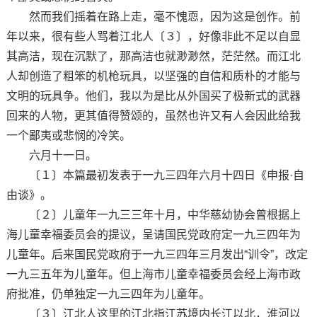
然而我们摇着在路上走，毫不愧恧，因为这是创作。前
年以来，很有些人骂着江北人〔３〕，好像非此不足以自显
其高洁，现在沉默了，那高洁也就渺渺然，茫茫然。而江北
人却创造了粗笨的机枪玩具，以坚强的自信和质朴的才能与
文明的玩具争。他们，我以为是比从外国买了极新式的武器
回来的人物，更其值得赞颂的，虽然也许又有人会因此给我
一个鄙夷或悲悯的冷笑。
六月十一日。
〔１〕本篇最初发表于一九三四年六月十四日《申报·自
由谈》。
〔２〕儿童年一九三三年十月，中华慈幼协会曾根据上
海儿童幸福委员会的提议，呈请国民党政府定一九三四年为
儿童年。后来国民党政府于一九三四年三月发出“训令”，改定
一九三五年为儿童年。但上海市儿童幸福委员会经上海市政
府批准，仍单独定一九三四年为儿童年。
〔３〕江北人这里的江北指江苏境内长江以北，淮河以