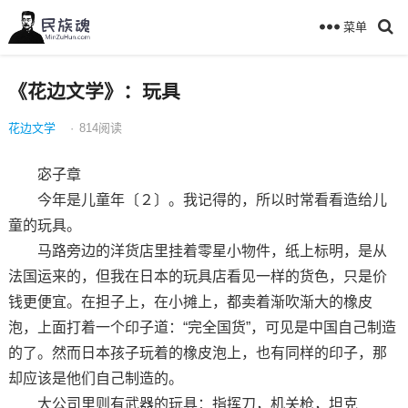
菜单
《花边文学》：玩具
花边文学
·
814
阅读
宓子章
今年是儿童年〔２〕。我记得的，所以时常看看造给儿
童的玩具。
马路旁边的洋货店里挂着零星小物件，纸上标明，是从
法国运来的，但我在日本的玩具店看见一样的货色，只是价
钱更便宜。在担子上，在小摊上，都卖着渐吹渐大的橡皮
泡，上面打着一个印子道：“完全国货”，可见是中国自己制造
的了。然而日本孩子玩着的橡皮泡上，也有同样的印子，那
却应该是他们自己制造的。
大公司里则有武器的玩具：指挥刀，机关枪，坦克