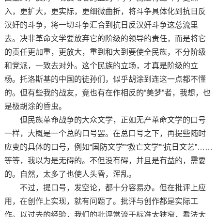
入，更扩大，更实际，更细微曲折，将斗争具体化到抗日反
汉奸的斗争，将一切斗争汇合到抗日反汉奸斗争这总流里
去。决非革命文学要放弃它的阶级的领导的责任，而是将它
的责任更加重，更放大，重到和大到要使全民族，不分阶级
和党派，一致去对外。这个民族的立场，才真是阶级的立
杨。托洛斯基的中国的徒孙们，似乎胡涂到连这一点都不懂
的。但有些我的战友，竟也有在作相反的“美梦”者，我想，也
是极胡涂的昏虫。
但民族革命战争的大众文学，正如无产革命文学的口号
一样，大概是一个总的口号罢。在总口号之下，再提些随时
应变的具体的口号，例如“国防文学”“救亡文学”“抗日文艺”……
等等，我以为是无碍的。不但没有碍，并且是有益的，需要
的。自然，太多了也使人头昏，浑乱。
不过，提口号，发空论，都十分容易办。但在批评上应
用，在创作上实现，就有问题了。批评与创作都是实际工
作。以过去的经验，我们的批评常流于标准太狭窄，看法太