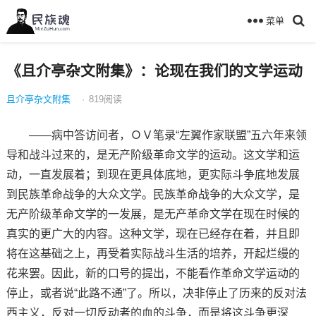
菜单
《且介亭杂文附集》：论现在我们的文学运动
且介亭杂文附集
·
819
阅读
——病中答访问者，ＯＶ笔录“左翼作家联盟”五六年来领
导和战斗过来的，是无产阶级革命文学的运动。这文学和运
动，一直发展着；到现在更具体底地，更实际斗争底地发展
到民族革命战争的大众文学。民族革命战争的大众文学，是
无产阶级革命文学的一发展，是无产革命文学在现在时候的
真实的更广大的内容。这种文学，现在已经存在着，并且即
将在这基础之上，再受着实际战斗生活的培养，开起烂缦的
花来罢。因此，新的口号的提出，不能看作革命文学运动的
停止，或者说“此路不通”了。所以，决非停止了历来的反对法
西主义，反对一切反动者的血的斗争，而是将这斗争更深