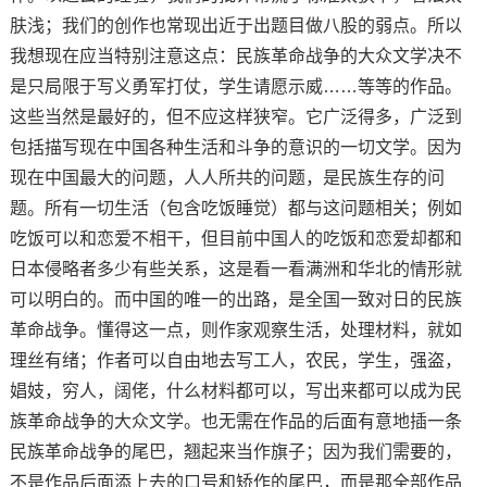
肤浅；我们的创作也常现出近于出题目做八股的弱点。所以
我想现在应当特别注意这点：民族革命战争的大众文学决不
是只局限于写义勇军打仗，学生请愿示威……等等的作品。
这些当然是最好的，但不应这样狭窄。它广泛得多，广泛到
包括描写现在中国各种生活和斗争的意识的一切文学。因为
现在中国最大的问题，人人所共的问题，是民族生存的问
题。所有一切生活（包含吃饭睡觉）都与这问题相关；例如
吃饭可以和恋爱不相干，但目前中国人的吃饭和恋爱却都和
日本侵略者多少有些关系，这是看一看满洲和华北的情形就
可以明白的。而中国的唯一的出路，是全国一致对日的民族
革命战争。懂得这一点，则作家观察生活，处理材料，就如
理丝有绪；作者可以自由地去写工人，农民，学生，强盗，
娼妓，穷人，阔佬，什么材料都可以，写出来都可以成为民
族革命战争的大众文学。也无需在作品的后面有意地插一条
民族革命战争的尾巴，翘起来当作旗子；因为我们需要的，
不是作品后面添上去的口号和矫作的尾巴，而是那全部作品