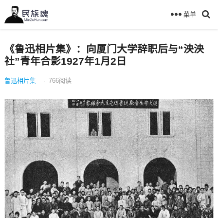
菜单
《鲁迅相片集》：向厦门大学辞职后与“泱泱
社”青年合影1927年1月2日
鲁迅相片集
·
766
阅读