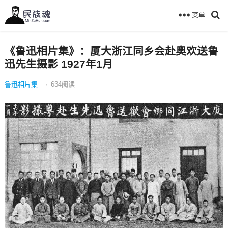
菜单
《鲁迅相片集》：厦大浙江同乡会赴奥欢送鲁
迅先生摄影 1927年1月
鲁迅相片集
·
634
阅读