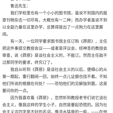
鲁迅先生：
我们学校里也有一个小小的图书馆，虽说不到国内的报
章刊物杂志一切尽有，大概也有一二种；而办学者虽说不到
以全副力量在这里办学，总算得是出了一点狗力在这里厮
闹。
有一天，一位同学要求图书馆主任订购《莽原》，主任
把这件事提交教授会议——或者是评议会，经神圣的教授会
审查，说《莽原》是谈社会主义的，不能订。然而主任敌不
过那同学的要求，终究订了。
我自从听到《莽原》是谈社会主义的以后，便细心的从
第一期起，重行翻阅一回，始终一点儿证据也找不着。不知
他们所说的根据在何处？——恐怕他们的见解独到罢。这是
要问你的一点。
因为我喜欢看《莽原》，忽然听到教授老爷们说它谈社
会主义，像我这样的学生小子，自然是要起恐慌的。因为社
会主义这四字是不好的名词，像洪水猛兽的一般，——在他