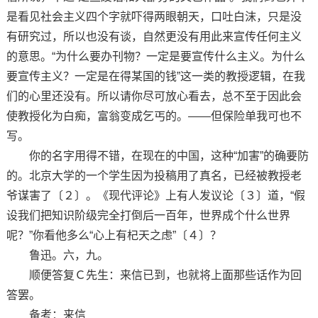
是看见社会主义四个字就吓得两眼朝天，口吐白沫，只是没
有研究过，所以也没有谈，自然更没有用此来宣传任何主义
的意思。“为什么要办刊物？一定是要宣传什么主义。为什么
要宣传主义？一定是在得某国的钱”这一类的教授逻辑，在我
们的心里还没有。所以请你尽可放心看去，总不至于因此会
使教授化为白痴，富翁变成乞丐的。——但保险单我可也不
写。
你的名字用得不错，在现在的中国，这种“加害”的确要防
的。北京大学的一个学生因为投稿用了真名，已经被教授老
爷谋害了〔２〕。《现代评论》上有人发议论〔３〕道，“假
设我们把知识阶级完全打倒后一百年，世界成个什么世界
呢？”你看他多么“心上有杞天之虑”〔４〕？
鲁迅。六，九。
顺便答复Ｃ先生：来信已到，也就将上面那些话作为回
答罢。
备考：来信