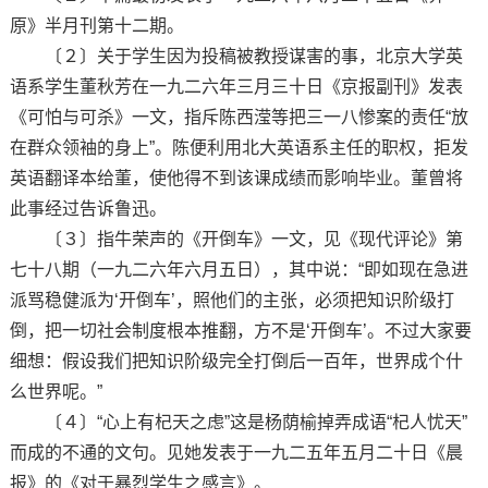
原》半月刊第十二期。
〔２〕关于学生因为投稿被教授谋害的事，北京大学英
语系学生董秋芳在一九二六年三月三十日《京报副刊》发表
《可怕与可杀》一文，指斥陈西滢等把三一八惨案的责任“放
在群众领袖的身上”。陈便利用北大英语系主任的职权，拒发
英语翻译本给董，使他得不到该课成绩而影响毕业。董曾将
此事经过告诉鲁迅。
〔３〕指牛荣声的《开倒车》一文，见《现代评论》第
七十八期（一九二六年六月五日），其中说：“即如现在急进
派骂稳健派为‘开倒车’，照他们的主张，必须把知识阶级打
倒，把一切社会制度根本推翻，方不是‘开倒车’。不过大家要
细想：假设我们把知识阶级完全打倒后一百年，世界成个什
么世界呢。”
〔４〕“心上有杞天之虑”这是杨荫榆掉弄成语“杞人忧天”
而成的不通的文句。见她发表于一九二五年五月二十日《晨
报》的《对于暴烈学生之感言》。