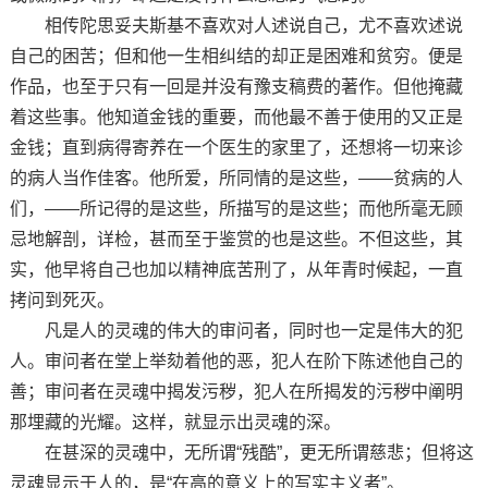
相传陀思妥夫斯基不喜欢对人述说自己，尤不喜欢述说
自己的困苦；但和他一生相纠结的却正是困难和贫穷。便是
作品，也至于只有一回是并没有豫支稿费的著作。但他掩藏
着这些事。他知道金钱的重要，而他最不善于使用的又正是
金钱；直到病得寄养在一个医生的家里了，还想将一切来诊
的病人当作佳客。他所爱，所同情的是这些，——贫病的人
们，——所记得的是这些，所描写的是这些；而他所毫无顾
忌地解剖，详检，甚而至于鉴赏的也是这些。不但这些，其
实，他早将自己也加以精神底苦刑了，从年青时候起，一直
拷问到死灭。
凡是人的灵魂的伟大的审问者，同时也一定是伟大的犯
人。审问者在堂上举劾着他的恶，犯人在阶下陈述他自己的
善；审问者在灵魂中揭发污秽，犯人在所揭发的污秽中阐明
那埋藏的光耀。这样，就显示出灵魂的深。
在甚深的灵魂中，无所谓“残酷”，更无所谓慈悲；但将这
灵魂显示于人的，是“在高的意义上的写实主义者”。