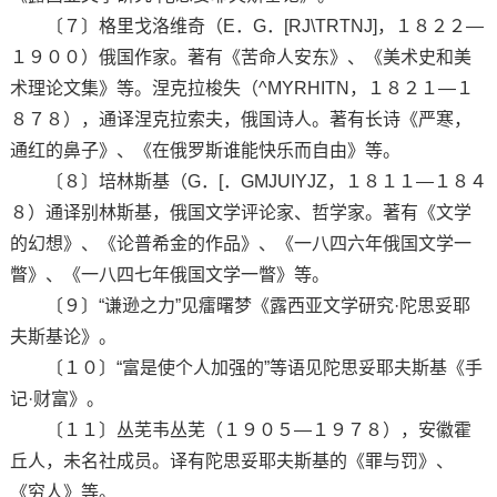
〔７〕格里戈洛维奇（E．G．[RJ\TRTNJ]，１８２２—
１９００）俄国作家。著有《苦命人安东》、《美术史和美
术理论文集》等。涅克拉梭失（^MYRHITN，１８２１—１
８７８），通译涅克拉索夫，俄国诗人。著有长诗《严寒，
通红的鼻子》、《在俄罗斯谁能快乐而自由》等。
〔８〕培林斯基（G．[．GMJUIYJZ，１８１１—１８４
８）通译别林斯基，俄国文学评论家、哲学家。著有《文学
的幻想》、《论普希金的作品》、《一八四六年俄国文学一
瞥》、《一八四七年俄国文学一瞥》等。
〔９〕“谦逊之力”见癗曙梦《露西亚文学研究·陀思妥耶
夫斯基论》。
〔１０〕“富是使个人加强的”等语见陀思妥耶夫斯基《手
记·财富》。
〔１１〕丛芜韦丛芜（１９０５—１９７８），安徽霍
丘人，未名社成员。译有陀思妥耶夫斯基的《罪与罚》、
《穷人》等。