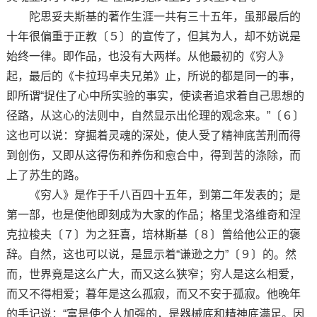
陀思妥夫斯基的著作生涯一共有三十五年，虽那最后的
十年很偏重于正教〔５〕的宣传了，但其为人，却不妨说是
始终一律。即作品，也没有大两样。从他最初的《穷人》
起，最后的《卡拉玛卓夫兄弟》止，所说的都是同一的事，
即所谓“捉住了心中所实验的事实，使读者追求着自己思想的
径路，从这心的法则中，自然显示出伦理的观念来。”〔６〕
这也可以说：穿掘着灵魂的深处，使人受了精神底苦刑而得
到创伤，又即从这得伤和养伤和愈合中，得到苦的涤除，而
上了苏生的路。
《穷人》是作于千八百四十五年，到第二年发表的；是
第一部，也是使他即刻成为大家的作品；格里戈洛维奇和涅
克拉梭夫〔７〕为之狂喜，培林斯基〔８〕曾给他公正的褒
辞。自然，这也可以说，是显示着“谦逊之力”〔９〕的。然
而，世界竟是这么广大，而又这么狭窄；穷人是这么相爱，
而又不得相爱；暮年是这么孤寂，而又不安于孤寂。他晚年
的手记说：“富是使个人加强的，是器械底和精神底满足。因