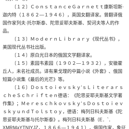
〔１２〕ＣｏｎｓｔａｎｃｅＧａｒｎｅｔｔ康斯坦斯·
迦内特（１８６２—１９４６），英国女翻译家。曾翻译俄
国作家列夫·托尔斯泰、陀思妥耶夫斯基、契诃夫等人的作
品。
〔１３〕ＭｏｄｅｒｎＬｉｂｒａｒｙ《现代丛书》，
美国现代丛书社出版。
〔１４〕原白光日本的俄国文学翻译家。
〔１５〕素园韦素园（１９０２—１９３２），安徽霍
丘人，未名社成员。译有果戈理的中篇小说《外套》、俄国
短篇小说集《最后的光芒》等。
〔１６〕Ｄｏｓｔｏｉｅｖｓｋｙ’ｓＬｉｔｅｒａｒｓ
ｃｈｅＳｃｈｒｉｆｔｅｎ德语：《陀思妥耶夫斯基文学著
作集》；Ｍｅｒｅｓｃｈｋｏｖｓｋｙ’ｓＤｏｓｔｏｉｅｖ
ｓｋｙｕｎｄＴｏｌｓｔｏｙ，德语：梅列日科夫斯基《陀
思妥耶夫斯基与托尔斯泰》。梅列日科夫斯基（E．`．
XMRMaYTNIYJZ，１８６６—１９４１），俄国作家，象征