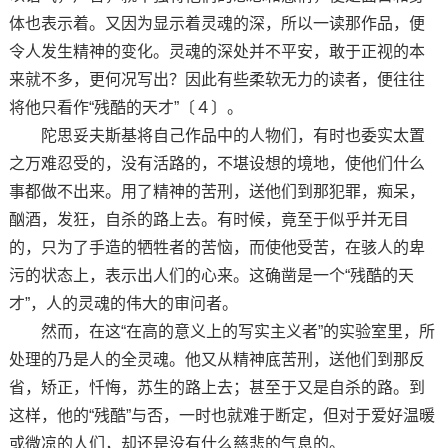
体也表示着。又因为显示着灵魂的深，所以一读那作品，便
令人发生精神的变化。灵魂的深处并不平安，敢于正视的本
来就不多，更何况写出？因此有些柔软无力的读者，便往往
将他只看作“残酷的天才”〔４〕。
陀思妥夫斯基将自己作品中的人物们，有时也委实太置
之万难忍受的，没有活路的，不堪设想的境地，使他们什么
事都做不出来。用了精神的苦刑，送他们到那犯罪，痴呆，
酗酒，发狂，自杀的路上去。有时候，竟至于似乎并无目
的，只为了手造的牺牲者的苦恼，而使他受苦，在骇人的卑
污的状态上，表示出人们的心来。这确凿是一个“残酷的天
才”，人的灵魂的伟大的审问者。
然而，在这“在高的意义上的写实主义者”的实验室里，所
处理的乃是人的全灵魂。他又从精神底苦刑，送他们到那反
省，矫正，忏悔，苏生的路上去；甚至于又是自杀的路。到
这样，他的“残酷”与否，一时也就难于断定，但对于爱好温暖
或微凉的人们，却还是没有什么慈悲的气息的。