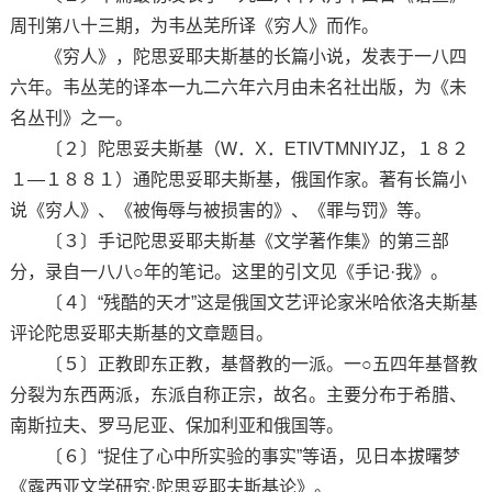
周刊第八十三期，为韦丛芜所译《穷人》而作。
《穷人》，陀思妥耶夫斯基的长篇小说，发表于一八四
六年。韦丛芜的译本一九二六年六月由未名社出版，为《未
名丛刊》之一。
〔２〕陀思妥夫斯基（W．X．ETIVTMNIYJZ，１８２
１—１８８１）通陀思妥耶夫斯基，俄国作家。著有长篇小
说《穷人》、《被侮辱与被损害的》、《罪与罚》等。
〔３〕手记陀思妥耶夫斯基《文学著作集》的第三部
分，录自一八八○年的笔记。这里的引文见《手记·我》。
〔４〕“残酷的天才”这是俄国文艺评论家米哈依洛夫斯基
评论陀思妥耶夫斯基的文章题目。
〔５〕正教即东正教，基督教的一派。一○五四年基督教
分裂为东西两派，东派自称正宗，故名。主要分布于希腊、
南斯拉夫、罗马尼亚、保加利亚和俄国等。
〔６〕“捉住了心中所实验的事实”等语，见日本拔曙梦
《露西亚文学研究·陀思妥耶夫斯基论》。