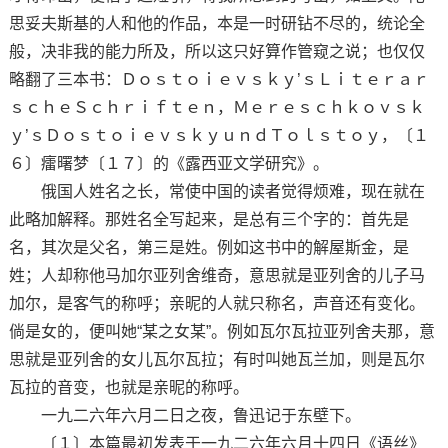
思妥夫斯基的人和他的作品，本是一时研钻不尽的，统论全
般，决非我的能力所及，所以这只好算作管窥之说；也仅仅
略翻了三本书：Ｄｏｓｔｏｉｅｖｓｋｙ’ｓＬｉｔｅｒａｒ
ｓｃｈｅＳｃｈｒｉｆｔｅｎ，Ｍｅｒｅｓｃｈｋｏｖｓｋ
ｙ’ｓＤｏｓｔｏｉｅｖｓｋｙｕｎｄＴｏｌｓｔｏｙ，〔１
６〕癗曙梦〔１７〕的《露西亚文学研究》。
俄国人姓名之长，常使中国的读者觉得烦难，现在就在
此略加解释。那姓名全写起来，是总有三个字的：首先是
名，其次是父名，第三是姓。例如这书中的解屋斯金，是
姓；人却称他马加尔亚列舍维奇，意思就是亚列舍的儿子马
加尔，是客气的称呼；亲昵的人就只称名，声音还有变化。
倘是女的，便叫她“某之女某”。例如瓦尔瓦拉亚列舍夫那，意
思就是亚列舍的女儿瓦尔瓦拉；有时叫她瓦兰加，则是瓦尔
瓦拉的音变，也就是亲昵的称呼。
一九二六年六月二日之夜，鲁迅记于东壁下。
〔１〕本篇最初发表于一九二六年六月十四日《语丝》