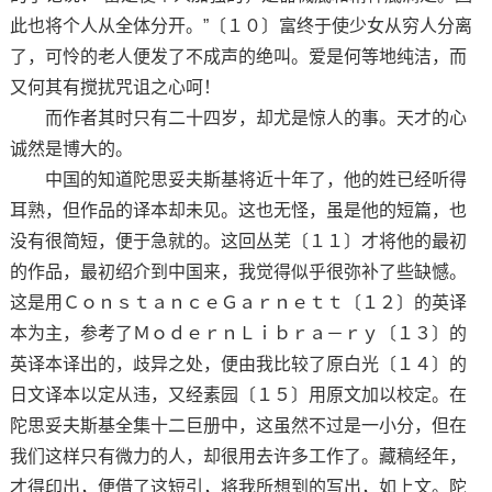
此也将个人从全体分开。”〔１０〕富终于使少女从穷人分离
了，可怜的老人便发了不成声的绝叫。爱是何等地纯洁，而
又何其有搅扰咒诅之心呵！
而作者其时只有二十四岁，却尤是惊人的事。天才的心
诚然是博大的。
中国的知道陀思妥夫斯基将近十年了，他的姓已经听得
耳熟，但作品的译本却未见。这也无怪，虽是他的短篇，也
没有很简短，便于急就的。这回丛芜〔１１〕才将他的最初
的作品，最初绍介到中国来，我觉得似乎很弥补了些缺憾。
这是用ＣｏｎｓｔａｎｃｅＧａｒｎｅｔｔ〔１２〕的英译
本为主，参考了ＭｏｄｅｒｎＬｉｂｒａ－ｒｙ〔１３〕的
英译本译出的，歧异之处，便由我比较了原白光〔１４〕的
日文译本以定从违，又经素园〔１５〕用原文加以校定。在
陀思妥夫斯基全集十二巨册中，这虽然不过是一小分，但在
我们这样只有微力的人，却很用去许多工作了。藏稿经年，
才得印出，便借了这短引，将我所想到的写出，如上文。陀