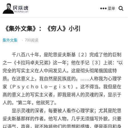
菜单
《集外文集》：《穷人》小引
集外文集
·
700
阅读
千八百八十年，是陀思妥夫斯基〔２〕完成了他的巨制
之一《卡拉玛卓夫兄弟》这一年；他在手记〔３〕上说：“以
完全的写实主义在人中间发见人。这是彻头彻尾俄国底特
质。在这意义上，我自然是民族底的。……人称我为心理学
家（Ｐｓｙｃｈｏｌｏ－ｇｉｓｔ）。这不得当。我但是在
高的意义上的写实主义者，即我是将人的灵魂的深，显示于
人的。”第二年，他就死了。
显示灵魂的深者，每要被人看作心理学家；尤其是陀思
妥夫斯基那样的作者。他写人物，几乎无须描写外貌，只要
以语气，声音，就不独将他们的思想和感情，便是面目和身