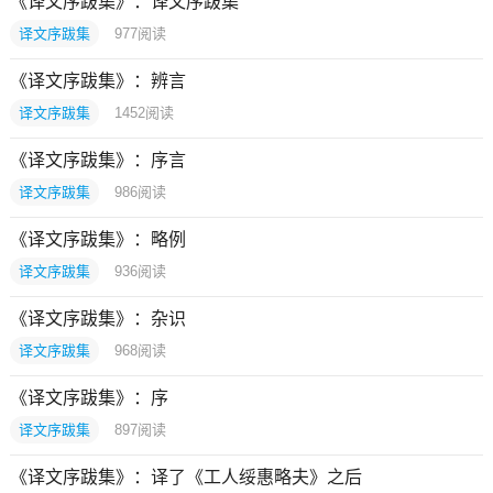
《译文序跋集》：译文序跋集
译文序跋集
977
阅读
《译文序跋集》：辨言
译文序跋集
1452
阅读
《译文序跋集》：序言
译文序跋集
986
阅读
《译文序跋集》：略例
译文序跋集
936
阅读
《译文序跋集》：杂识
译文序跋集
968
阅读
《译文序跋集》：序
译文序跋集
897
阅读
《译文序跋集》：译了《工人绥惠略夫》之后