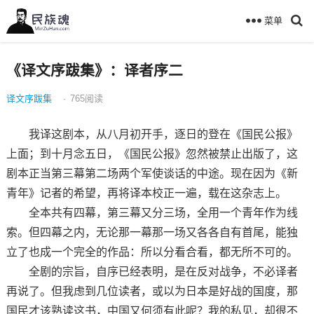
菜单
《译文序跋集》：译者序二
译文序跋集
·
765
阅读
我译这剧本，从八月初开手，逐日的登在《国民公报》
上面；到十月念五日，《国民公报》忽然被禁止出版了，这
剧本正当第三幕第二场两个军使谈话的中途。现在因为《新
青年》记者的希望，再将译本校正一遍，载在这杂志上。
全本共有四幕，第三幕又分三场，全用一个青年作为线
索。但四幕之内，无论那一幕那一场又各各自有首尾，能独
立了也成一个完全的作品：所以分看合看，都无所不可的。
全剧的宗旨，自序已经表明，是在反对战争，不必译者
再说了。但我虑到几位读者，或以为日本是好战的国度，那
国民才该熟读这书，中国又何须有此呢？我的私见，却很不