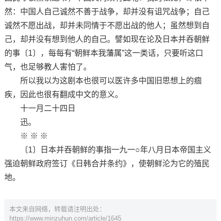
然：中国人自己诚然不善于战争，却并没有诅咒战争；自己
诚然不愿出战，却并未同情于不愿出战的他人；虽然想到自
己，却并没有想到他人的自己。譬如现在论及日本并吞朝鲜
的事〔1〕，每每有“朝鲜本我藩属”这一类话，只要听这口
气，也足够教人害怕了。
所以我以为这剧本也很可以医许多中国旧思想上的痼
疾，因此也很有翻成中文的意义。
十一月二十四日
迅。
※ ※ ※
〔1〕日本并吞朝鲜的事指一九一○年八月日本帝国主义
强迫朝鲜政府签订《日韩合并条约》，使朝鲜沦为它的殖民
地。
本文来自网络，转载请注明出处：
https://www.minzuhun.com/article/1645