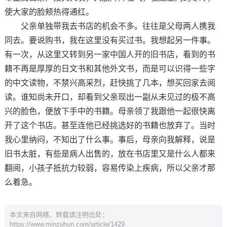
使大家的脸颊热得通红。
父亲单独带我去书店的机会不多。往往是父母两人携我
同去。要说购书，我在这里没有买过书。我想起另一件事。
有一次，从这里又转到另一家中国人开的旧书店，看到的书
籍不再是厚厚的日文书和其他外文书，而是可以识得一些字
的中文读物，不禁兴高采烈，赶快挑了几本，想买回家去阅
读。谁知尚未开口，却看到父亲现出一副从未见过的极不高
兴的脸色，便放下手中的书籍。母亲领了我跟他一起很快离
开了这个书店。甚至连他已经挑选好的书籍也放弃了。当时
我心里纳闷，不知出了什么事。事后，母亲向我解释，说是
旧书太脏，有些是病人出售的，放在书店里又是什么人都来
翻阅，小孩子抵抗力较弱，容易传染上疾病，所以父亲才那
么着急。
本文来自网络，转载请注明出处：
https://www.minzuhun.com/article/1429