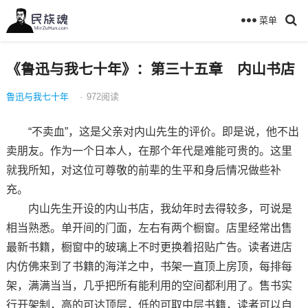
菜单
《鲁迅与我七十年》：第三十五章 内山书店
鲁迅与我七十年
·
972
阅读
“不卖血”，这是父亲对内山先生的评价。即是说，他不出
卖朋友。作为一个日本人，在那个年代是难能可贵的。这里
就我所知，对这位可尊敬的前辈的生平和身后情况做些补
充。
内山先生开设的内山书店，我幼年时去得较多，可说是
相当熟悉。单开间的门面，左右有两个橱窗。店里经常出售
最新书籍，橱窗中的玻璃上不时更换着招贴广告。读者进店
内仿佛来到了书籍的海洋之中，书架一直顶上房顶，每排每
架，满满当当，几乎把所有能利用的空间都利用了。售书实
行开架制，高的可达顶层，低的可取中层书籍，读者可以自