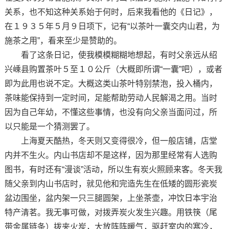
关系，也不知这种关系始于何时，后来我看他的《日记》，
在１９３５年５月９日项下，记有“以茶叶一囊交内山君，为
施茶之用”，看来至少是赞助的。
看了这条日记，使我模模糊糊地想起，有时父亲远从绍
兴嵊县购置茶叶５至１０公斤（大概即所谓“一囊”吧），或者
即为此用也说不定。大概这类山茶叶特别禁泡，投入桶内，
茶味能保持到一定时间，足能帮助劳动人民解渴之用。当时
因为自己年幼，不懂这些事情，也没有向父亲当面问过，所
以只能是一个猜测罢了。
上海夏天酷热，冬天则又变得很冷，但一般店铺，店堂
内并不生火。内山书店却不是这样，因为那里经常有人选购
图书，有时还有“漫谈”活动，所以生有炭火照顾来客。冬天我
随父亲到内山书店时，就见他和完造先生在低矮的圆形瓷炭
盆边围坐，盆内架一只三腿圆架，上坐茶壶，冲饮日本宇治
特产清茗。我无事可做，对拨弄炭火发生兴趣。用铁筷（尾
带金属链条）拨夹火炭，大放阵阵暖气，驱赶室内的寒冷，