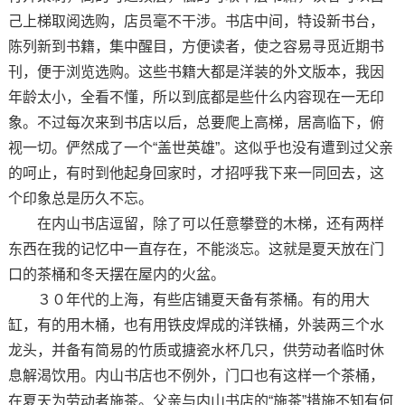
己上梯取阅选购，店员毫不干涉。书店中间，特设新书台，
陈列新到书籍，集中醒目，方便读者，使之容易寻觅近期书
刊，便于浏览选购。这些书籍大都是洋装的外文版本，我因
年龄太小，全看不懂，所以到底都是些什么内容现在一无印
象。不过每次来到书店以后，总要爬上高梯，居高临下，俯
视一切。俨然成了一个“盖世英雄”。这似乎也没有遭到过父亲
的呵止，有时到他起身回家时，才招呼我下来一同回去，这
个印象总是历久不忘。
在内山书店逗留，除了可以任意攀登的木梯，还有两样
东西在我的记忆中一直存在，不能淡忘。这就是夏天放在门
口的茶桶和冬天摆在屋内的火盆。
３０年代的上海，有些店铺夏天备有茶桶。有的用大
缸，有的用木桶，也有用铁皮焊成的洋铁桶，外装两三个水
龙头，并备有简易的竹质或搪瓷水杯几只，供劳动者临时休
息解渴饮用。内山书店也不例外，门口也有这样一个茶桶，
在夏天为劳动者施茶。父亲与内山书店的“施茶”措施不知有何