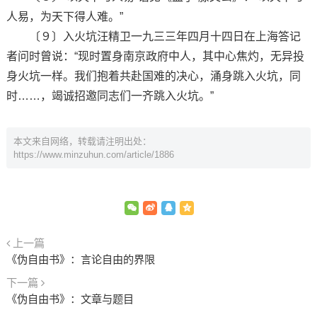
人易，为天下得人难。”
〔９〕入火坑汪精卫一九三三年四月十四日在上海答记
者问时曾说：“现时置身南京政府中人，其中心焦灼，无异投
身火坑一样。我们抱着共赴国难的决心，涌身跳入火坑，同
时……，竭诚招邀同志们一齐跳入火坑。”
本文来自网络，转载请注明出处：
https://www.minzuhun.com/article/1886
上一篇
《伪自由书》：言论自由的界限
下一篇
《伪自由书》：文章与题目