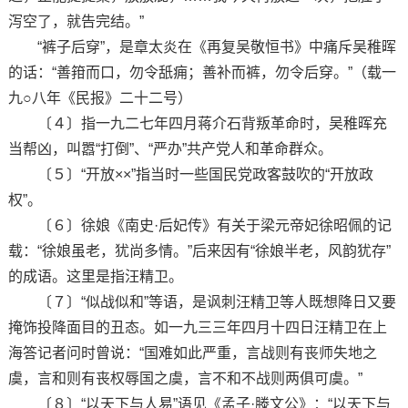
泻空了，就告完结。”
“裤子后穿”，是章太炎在《再复吴敬恒书》中痛斥吴稚晖
的话：“善箝而口，勿令舐痈；善补而裤，勿令后穿。”（载一
九○八年《民报》二十二号）
〔４〕指一九二七年四月蒋介石背叛革命时，吴稚晖充
当帮凶，叫嚣“打倒”、“严办”共产党人和革命群众。
〔５〕“开放××”指当时一些国民党政客鼓吹的“开放政
权”。
〔６〕徐娘《南史·后妃传》有关于梁元帝妃徐昭佩的记
载：“徐娘虽老，犹尚多情。”后来因有“徐娘半老，风韵犹存”
的成语。这里是指汪精卫。
〔７〕“似战似和”等语，是讽刺汪精卫等人既想降日又要
掩饰投降面目的丑态。如一九三三年四月十四日汪精卫在上
海答记者问时曾说：“国难如此严重，言战则有丧师失地之
虞，言和则有丧权辱国之虞，言不和不战则两俱可虞。”
〔８〕“以天下与人易”语见《孟子·滕文公》：“以天下与