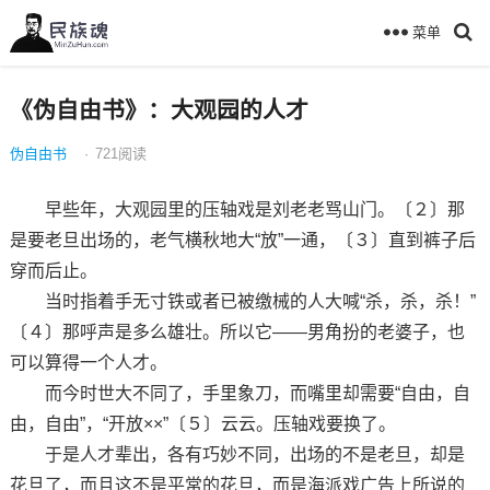
菜单
《伪自由书》：大观园的人才
伪自由书
·
721
阅读
早些年，大观园里的压轴戏是刘老老骂山门。〔２〕那
是要老旦出场的，老气横秋地大“放”一通，〔３〕直到裤子后
穿而后止。
当时指着手无寸铁或者已被缴械的人大喊“杀，杀，杀！”
〔４〕那呼声是多么雄壮。所以它——男角扮的老婆子，也
可以算得一个人才。
而今时世大不同了，手里象刀，而嘴里却需要“自由，自
由，自由”，“开放××”〔５〕云云。压轴戏要换了。
于是人才辈出，各有巧妙不同，出场的不是老旦，却是
花旦了，而且这不是平常的花旦，而是海派戏广告上所说的