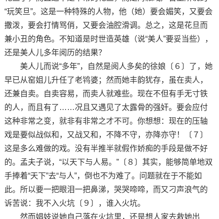
“玩笑旦”。这是一种特殊的人物，他（她）要会媚笑，又要会
撒泼，要会打情骂俏，又要会油腔滑调。总之，这是花旦而
兼小丑的角色。不知道是时世造英雄（说“美人”要妥当些），
还是美人儿多年阅历的结果？
美人儿而说“多年”，自然是阅人多矣的徐娘〔６〕了，她
早已从窑姐儿升任了老鸨婆；然而她丰韵犹存，虽在卖人，
还兼自卖。自卖容易，而卖人就难些。现在不但有手无寸铁
的人，而且有了……况且又遇见了太露骨的强奸。要会应付
这种非常之变，就非有非常之才不可。你想想：现在的压轴
戏是要似战似和，又战又和，不降不守，亦降亦守！〔７〕
这是多么难做的戏。没有半推半就假作娇痴的手段是做不好
的。孟夫子说，“以天下与人易。”〔８〕其实，能够简单地双
手捧着“天下”去“与人”，倒也不为难了。问题就在于不能如
此。所以要一把眼泪一把鼻涕，哭哭啼啼，而又刁声浪气的
诉苦说：我不入火坑〔９〕，谁入火坑。
然而娼妓说她自己落在火坑里，还是想人家去救她出