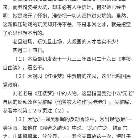
来；而老鸨婆哭火坑，却未必有人相信她，何况她已经申
明：她是敞开了怀抱，准备把一切人都拖进火坑的。虽然，
这新鲜压轴戏的玩笑却开得不差，不是非常之才，就是挖空
了心思也想不出的。
老旦进场，玩笑旦出场，大观园的人才着实不少！
四月二十四日。
〔１〕本篇最初发表于一九三三年四月二十六日《申报·
自由谈》，署名干。
〔２〕大观园《红楼梦》中贾府的花园，这里比喻国民
党政府。
刘老老是《红楼梦》中的人物，这里指国民党中以“元老”
自居的反动政客吴稚晖（他曾被人称作“吴老老”）。吴稚晖，
参看本卷第１２５页注〔２〕。
〔３〕大“放”一通吴稚晖的反动言论中，常出现“放屁”一
类字眼，如他在《弱者之结语》中说：“总而言之，统而言
之，止能提提案，放放屁，……我今天再放这一次，把肚子