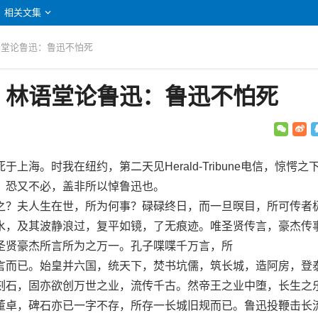
相关文集
语堂论鲁迅：鲁迅不怕死
：林语堂论鲁迅：鲁迅不怕死
。时我在纽约，第二天见Herald-Tribune电信，惊愕之
，恐又不必，盖非所以悼鲁迅也。
？夫人生在世，所为何事？碌碌终日，而一旦暝目，所可传者
水，及其波静浪过，复平如镜，了无痕迹。唯圣贤传言，豪杰传
圣贤豪杰所言所为之万一。孔子喋喋千万言，所
而已。始皇并六国，统天下，焚书坑儒，筑长城，造阿房，登
刻石，固亦欲创万世之业，流传千古。然帝王之业中堕，长生之
董卓，碑石亦已一字不存，所存一长城旧规而已。鲁迅投鞭击长