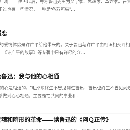
澜 建国以后，尊称鲁迅先生为文学家、思想家、革命家。在
过也有一些情况，一种是“各取所需”…
婚恋
情体验是许广平给他带来的。关于鲁迅与许广平由相识相交到相
、《许广平的故事》等专著中已有详尽的介…
论鲁迅：我与他的心相通
心是相通的。”毛泽东终生不曾见到过鲁迅，鲁迅也终生不曾见到
够做到心心相通，主要是在共同的事业和…
灵魂和畸形的革命——读鲁迅的《阿Ｑ正传》