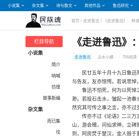
小说集
杂文集
诗与散文
其他作品
鲁迅研究
首页
/
走进鲁迅
/ 《走进鲁迅》：林
《走进鲁迅》
栏目导航
小说集
走进鲁迅
沾水小蜂
·
·
756
阅读
简介
民廿五年十月十九日鲁迅死于上海
呐喊
与告友，友亦惊愕。若说悲悼
彷徨
鲁迅不怕死，何为以死悼之
故事新编
渺。若投石击水，皱起一池春
然究其可传之事之言，亦不过
杂文集
传亦不过《论语》二三万言
而已集
山，游会稽，问仙求神，立碑
坟
到，阿房焚于楚汉，金人毁于