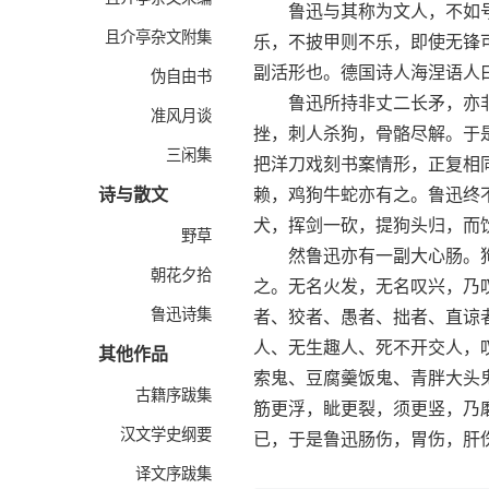
鲁迅与其称为文人，不如号
且介亭杂文附集
乐，不披甲则不乐，即使无锋
副活形也。德国诗人海涅语人
伪自由书
鲁迅所持非丈二长矛，亦非
准风月谈
挫，刺人杀狗，骨骼尽解。于
三闲集
把洋刀戏刻书案情形，正复相
诗与散文
赖，鸡狗牛蛇亦有之。鲁迅终
犬，挥剑一砍，提狗头归，而
野草
然鲁迅亦有一副大心肠。狗
朝花夕拾
之。无名火发，无名叹兴，乃
鲁迅诗集
者、狡者、愚者、拙者、直谅
人、无生趣人、死不开交人，
其他作品
索鬼、豆腐羹饭鬼、青胖大头
古籍序跋集
筋更浮，眦更裂，须更竖，乃
汉文学史纲要
已，于是鲁迅肠伤，胃伤，肝
译文序跋集