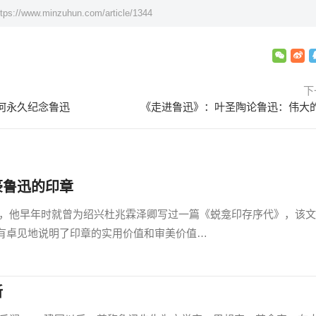
ttps://www.minzuhun.com/article/1344
下
何永久纪念鲁迅
《走进鲁迅》：叶圣陶论鲁迅：伟大
豪鲁迅的印章
早年时就曾为绍兴杜兆霖泽卿写过一篇《蜕龛印存序代》，该文
有卓见地说明了印章的实用价值和审美价值…
新