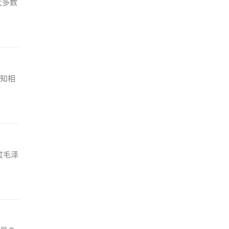
大多数
知相
过毛泽