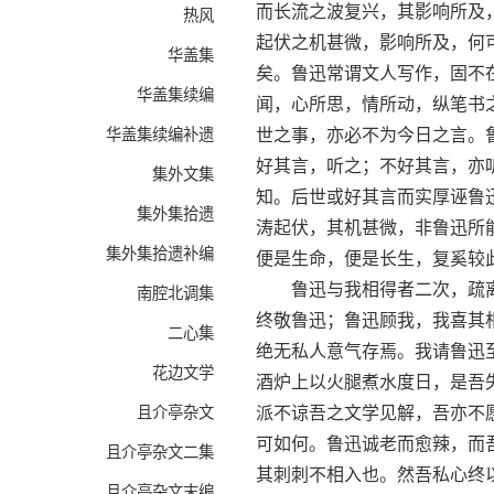
而长流之波复兴，其影响所及
热风
起伏之机甚微，影响所及，何
华盖集
矣。鲁迅常谓文人写作，固不
华盖集续编
闻，心所思，情所动，纵笔书
华盖集续编补遗
世之事，亦必不为今日之言。
好其言，听之；不好其言，亦
集外文集
知。后世或好其言而实厚诬鲁
集外集拾遗
涛起伏，其机甚微，非鲁迅所
集外集拾遗补编
便是生命，便是长生，复奚较
鲁迅与我相得者二次，疏离
南腔北调集
终敬鲁迅；鲁迅顾我，我喜其
二心集
绝无私人意气存焉。我请鲁迅
花边文学
酒炉上以火腿煮水度日，是吾
且介亭杂文
派不谅吾之文学见解，吾亦不
可如何。鲁迅诚老而愈辣，而
且介亭杂文二集
其刺刺不相入也。然吾私心终
且介亭杂文末编