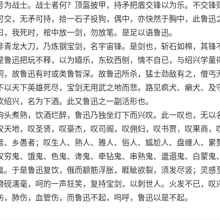
为战士。战士者何？顶盔披甲，持矛把盾交锋以为乐。不交锋
可交，无矛可持，拾一石子投狗，偶中，亦快然于胸中，此鲁迅
曰，我死时，棺中放一剑，勿放笔。是足以语鲁迅。
青龙大刀，乃炼钢宝剑，名宇宙锋。是剑也，斩石如棉，其锋
是鲁迅把玩不释，以为嬉乐，东砍西刨，情不自已，与绍兴学童
同，故鲁迅有时或类鲁智深。故鲁迅所杀，猛士劲敌有之，僧丐
不以天下英雄死尽，宝剑无用武之地而悲。路见疯犬、癞犬、及
饮绍兴，名为下酒。此又鲁迅之一副活形也。
头煮熟，饮酒烂醉，鲁迅乃独坐灯下而兴叹。此一叹也，无以
叹天地，叹圣贤，叹豪杰，叹司阍，叹佣妇，叹书贾，叹果商，
者、乡愚者；叹生人、熟人、雅人、俗人、尴尬人、盘缠人、累
叹穷鬼、饿鬼、色鬼、谗鬼、牵钻鬼、串熟鬼、邋遢鬼、白蒙鬼
鬼。于是鲁迅复饮，俄而额筋浮胀，睚眦欲裂，须发尽竖；灵感
磨砚濡毫，呵的一声狂笑，复持宝剑，以刺世人。火发不已，叹
伤，肺伤，血管伤，而鲁迅不起，呜呼，鲁迅以是不起。