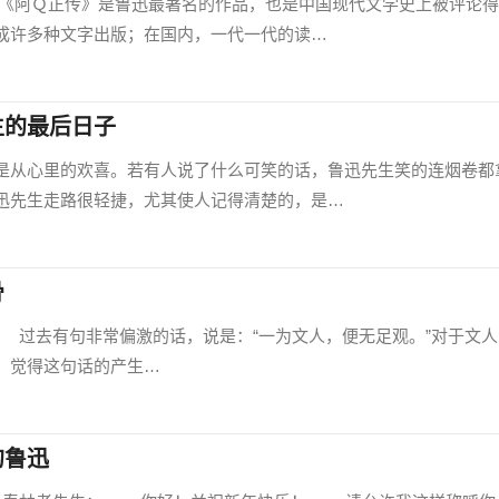
Ｑ正传》是鲁迅最著名的作品，也是中国现代文学史上被评论得
成许多种文字出版；在国内，一代一代的读…
生的最后日子
从心里的欢喜。若有人说了什么可笑的话，鲁迅先生笑的连烟卷都
迅先生走路很轻捷，尤其使人记得清楚的，是…
骨
000) 过去有句非常偏激的话，说是：“一为文人，便无足观。”对于文
，觉得这句话的产生…
的鲁迅