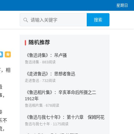
星期日
搜索
随机推荐
《鲁迅诗集》：吊卢骚
鲁迅诗集
·
883
阅读
下，相
《走进鲁迅》：思想者鲁迅
走进鲁迅
·
732
阅读
极
《鲁迅相片集》：辛亥革命后所摄之二
事，
1912年
鲁迅相片集
·
678
阅读
泰
《鲁迅与我七十年》：第十六章 保姆阿花
乐不
鲁迅与我七十年
·
1175
阅读
流，