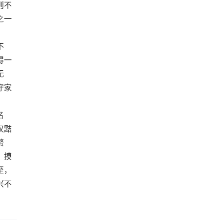
则不
之一
不
得一
无
守家
名
叹黠
赘
、摸
至，
兴不