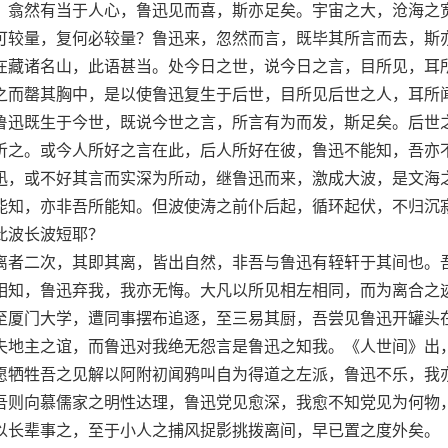
，翕然有当于人心，鲁迅见而喜，斯亦足矣。宇宙之大，沧海之
可较量，复何必较量？鲁迅来，忽然而言，既毕其所言而去，斯
在藏诸名山，此语甚当。处今日之世，说今日之言，目所见，耳
之而罄其胸中，是以使鲁迅复生于后世，目所见后世之人，耳所
鲁迅既生于今世，既说今世之言，所言有为而发，斯足矣。后世
听之。或今人所好之言在此，后人所好在彼，鲁迅不能知，吾亦
迅，或不好其言而实深为所动，继鲁迅而来，激成大波，是文海
能知，亦非吾所能知。但波使涛之前仆后起，循环起伏，不归沉
此波长波短耶？
者二次，其即其离，皆出自然，非吾与鲁迅有轾轩于其间也。
相知，鲁迅弃我，我亦无悔。大凡以所见相左相同，而为离合之
至厦门大学，遭同事摆布追逐，至三易其厨，吾尝见鲁迅开罐头
失地主之谊，而鲁迅对我绝无怨言是鲁迅之知我。《人世间》出
愿牺牲吾之见解以阿附初闻鸦叫自为得道之左派，鲁迅不乐，我
吾则向慕儒家之明性达理，鲁迅党见愈深，我愈不知党见为何物
以长辈事之，至于小人之捕风捉影挑拨离间，早已置之度外矣。