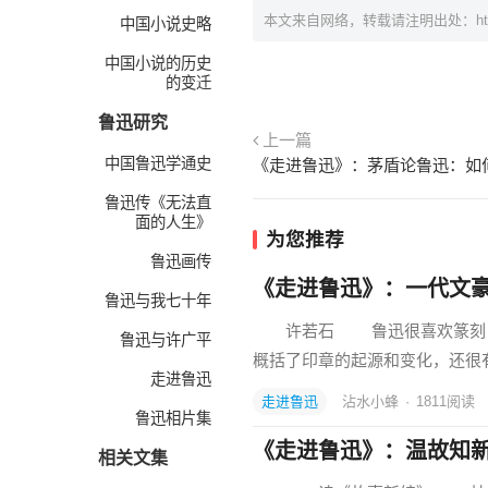
本文来自网络，转载请注明出处：
h
中国小说史略
中国小说的历史
的变迁
鲁迅研究
上一篇
中国鲁迅学通史
《走进鲁迅》：茅盾论鲁迅：如
鲁迅传《无法直
面的人生》
为您推荐
鲁迅画传
《走进鲁迅》：一代文
鲁迅与我七十年
许若石 鲁迅很喜欢篆刻，他
鲁迅与许广平
概括了印章的起源和变化，还很
走进鲁迅
走进鲁迅
沾水小蜂
·
1811
阅读
鲁迅相片集
《走进鲁迅》：温故知
相关文集