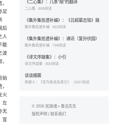
《二心集》：几条“顺”的翻译
宽，
二心集
·
699
阅读
亦足
所
《集外集拾遗补编》：《吕超墓志铭》跋
集外集拾遗补编
·
693
阅读
闻后
之人
《集外集拾遗补编》：通讯（复孙伏园）
不能
集外集拾遗补编
·
799
阅读
之波
《译文序跋集》：小引
寂，
译文序跋集
·
800
阅读
谈谈细菌
吾始
周建人：《花鸟鱼虫及其它》
·
2007
阅读
迹，
在火
，左
© 2026
民族魂
• 鲁迅先生
亦无
版权声明
|
联系我们
，宜