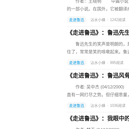
作者：王晓明 中篇小说《阿
的一部小说。在国外，它被翻译
走进鲁迅
沾水小蜂
·
1242
阅读
《走进鲁迅》：鲁迅先
鲁迅先生的笑声是明朗的，是
住了，常常是笑的咳嗽起来。鲁
走进鲁迅
沾水小蜂
·
995
阅读
《走进鲁迅》：鲁迅风
作者: 吴中杰 (04/12/2
直有一网打尽之势。但仔细思量
走进鲁迅
沾水小蜂
·
1036
阅读
《走进鲁迅》：我眼中