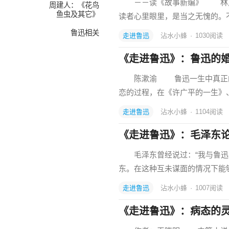
－－读《故事新编》 林斤
周建人：《花鸟
鱼虫及其它》
读者心里眼里，是当之无愧的。不
鲁迅相关
走进鲁迅
沾水小蜂
·
1030
阅读
《走进鲁迅》：鲁迅的
陈漱渝 鲁迅一生中真正的爱
恋的过程，在《许广平的一生》
走进鲁迅
沾水小蜂
·
1104
阅读
《走进鲁迅》：毛泽东
毛泽东曾经说过：“我与鲁迅的
东。在这种互未谋面的情况下能
走进鲁迅
沾水小蜂
·
1007
阅读
《走进鲁迅》：病态的