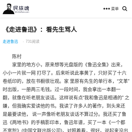
菜单
《走进鲁迅》：看先生骂人
走进鲁迅
·
731
阅读
陈村
家里的地方小，原来想等光盘版的《鲁迅全集》出来，
小小一片就一网 打尽了。后来听说此事黄了，只好买了十六
卷纸印的，放在书橱很壮观。家 里原有先生的单行本，“文革”
时出版，一册两三毛钱。过一段时间，我会拿出一本翻一
翻，就像在听老朋友谈话。这样说有点“我和鲁迅是相通的” 之
嫌，但我确实爱读他的书。我读了许多人的著作，到头来还
是最要读他， 说一声像听老朋友谈话不算过分。我还买了鲁
迅《两地书》的手稿影印本，鲁迅年谱，买了一本《一个都
不宽恕》(中国文联出版公司)，对照着看，很好。说起来没出