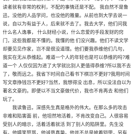
读者就有非常的权利，不配的事情还是不配。 我自然不是鲁
迅，没他的人品学问，也没他的雅量。从前也到大学去说一
说，自以为有益于人，后来就不去了。我去大学，他们问我
什么名人逸事， 什么财经小说，什么恋爱的手段发财的窍
门，这些我都是不懂的。我懂的他 们没兴趣。他们不读文学
却要见见作家，岂不是很没道理。他们要我恭维他们几句，
我实在无从恭维起。难道一个人的年轻也是可以恭维的吗?难
道一个 人仅仅因为进了大学就比别人更值得恭维?所以我不去
了，敬而远之。我省下时间自己看书下棋岂不更好?我用时间
写文章挣钱岂不更好?当然，我想得没 出息，所以没法自以为
著名文豪的。即便以不当文豪做代价，我也不肯再去 和他们
玩了。
我读鲁迅，深感先生真是格外的伟大。在那么多的攻击
非难和陷害面 前，他坦然地活着，不肯改变自己。人很容易
受别人的暗示，活着活着就活 到了别人的陷阱里。先生没
有。他嬉笑怒骂，他诚恳真挚。他并不总是披着铠甲，另有