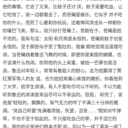
他的事情。它去了又来，比蚊子还讨 厌。蚊子是要吃血，让
它吃饱了，就一边歇着去了，而苍蝇是娱乐，它似乎 并不吃
你的什么，而死了心要和你玩玩，还敢神风突击队一样朝你
的嘴巴飞来。那么，就只好打苍蝇了。悲剧在于，苍蝇是拍
不完的。我有句话：太阳 和月亮是永恒的，苍蝇和蚊子也是
永恒的。至于那些似乎受了冤枉的，我偏 颇地觉得没道理可
讲。当苍蝇绕着鲁迅飞舞的时候，即便你是美丽的蝴蝶，也
不该凑什么热闹。你到他的头上采蜜，被拍一巴掌也是活
该。鲁迅对年轻人，常常有着超人的耐心。这为他赢得了萧
红萧军等人的友 谊，也为他招来痛心疾首的磨折。你看他到
了大学，给学生讲演。有人不爱听尽可以不听的，不以为能
听到鲁迅的讲演是幸运尽可以不幸运的。但是， 听完了，说
他是“轻轻的，飘飘的，有气无力的哼了不满三十分钟的雅
调。”说自己听罢“充满着烦恼，失望，沮丧……”假如对牛弹
琴，牛也不至于如此的。牛只是吃自己的草，并不沮它的
丧。我的结论是他们根本不配 听。别以为一成了青年一成了