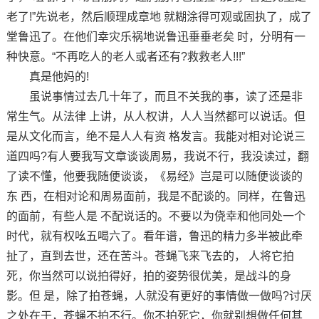
老了!”先说老，然后顺理成章地 就糊涂得可观或固执了，成了
堂鲁迅了。在他们幸灾乐祸地说鲁迅垂垂老矣 时，分明有一
种快意。“不再吃人的老人或者还有?救救老人!!!”
真是他妈的!
虽说事情过去几十年了，而且不关我的事，读了还是非
常生气。从法律 上讲，从人权讲，人人当然都可以说话。但
是从文化而言，绝不是人人有资 格发言。我能对相对论说三
道四吗?有人要我写文章谈谈周易，我说不行，我没读过，翻
了读不懂，他要我随便谈谈，《易经》岂是可以随便谈谈的
东 西，在相对论和周易面前，我是不配谈的。同样，在鲁迅
的面前，有些人是 不配说话的。不要以为侥幸和他同处一个
时代，就有权吆五喝六了。看年谱，鲁迅的精力多半被此牵
扯了，直到去世，还在苦斗。苍蝇飞来飞去的， 人将它拍
死，你当然可以说拍得好，拍的姿势很优美，是战斗的身
影。但 是，除了拍苍蝇，人就没有更好的事情做一做吗?讨厌
之处在于，苍蝇不拍不行。你不拍死它，你就别想做任何其