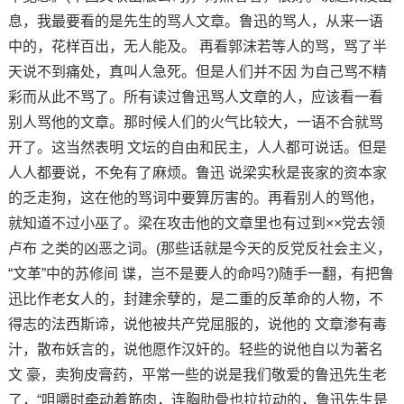
息，我最要看的是先生的骂人文章。鲁迅的骂人，从来一语
中的，花样百出，无人能及。 再看郭沫若等人的骂，骂了半
天说不到痛处，真叫人急死。但是人们并不因 为自己骂不精
彩而从此不骂了。所有读过鲁迅骂人文章的人，应该看一看
别人骂他的文章。那时候人们的火气比较大，一语不合就骂
开了。这当然表明 文坛的自由和民主，人人都可说话。但是
人人都要说，不免有了麻烦。鲁迅 说梁实秋是丧家的资本家
的乏走狗，这在他的骂词中要算厉害的。再看别人的骂他，
就知道不过小巫了。梁在攻击他的文章里也有过到××党去领
卢布 之类的凶恶之词。(那些话就是今天的反党反社会主义，
“文革”中的苏修间 谍，岂不是要人的命吗?)随手一翻，有把鲁
迅比作老女人的，封建余孽的，是二重的反革命的人物，不
得志的法西斯谛，说他被共产党屈服的，说他的 文章渗有毒
汁，散布妖言的，说他愿作汉奸的。轻些的说他自以为著名
文 豪，卖狗皮膏药，平常一些的说是我们敬爱的鲁迅先生老
了，“咀嚼时牵动着筋肉，连胸肋骨也拉拉动的，鲁迅先生是