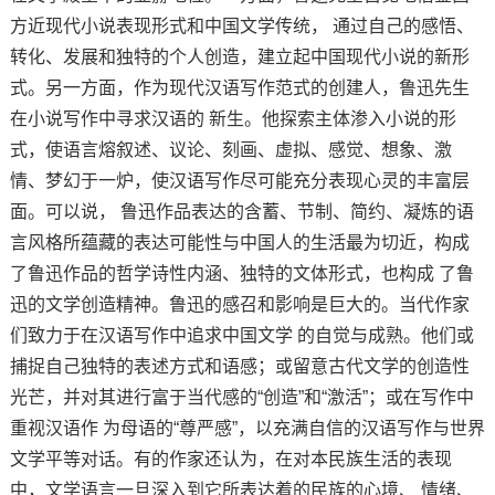
方近现代小说表现形式和中国文学传统， 通过自己的感悟、
转化、发展和独特的个人创造，建立起中国现代小说的新形
式。另一方面，作为现代汉语写作范式的创建人，鲁迅先生
在小说写作中寻求汉语的 新生。他探索主体渗入小说的形
式，使语言熔叙述、议论、刻画、虚拟、感觉、想象、激
情、梦幻于一炉，使汉语写作尽可能充分表现心灵的丰富层
面。可以说， 鲁迅作品表达的含蓄、节制、简约、凝炼的语
言风格所蕴藏的表达可能性与中国人的生活最为切近，构成
了鲁迅作品的哲学诗性内涵、独特的文体形式，也构成 了鲁
迅的文学创造精神。鲁迅的感召和影响是巨大的。当代作家
们致力于在汉语写作中追求中国文学 的自觉与成熟。他们或
捕捉自己独特的表述方式和语感；或留意古代文学的创造性
光芒，并对其进行富于当代感的“创造”和“激活”；或在写作中
重视汉语作 为母语的“尊严感”，以充满自信的汉语写作与世界
文学平等对话。有的作家还认为，在对本民族生活的表现
中，文学语言一旦深入到它所表达着的民族的心境、 情绪、