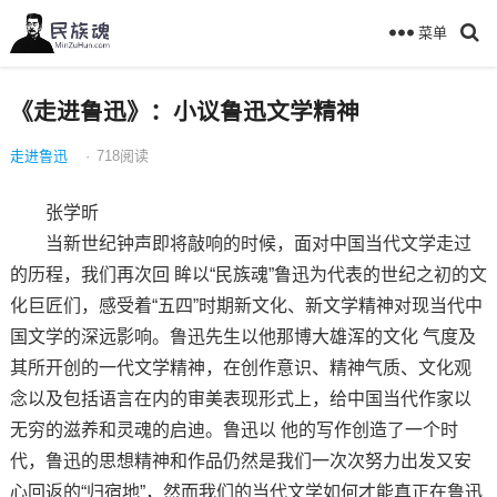
菜单
《走进鲁迅》：小议鲁迅文学精神
走进鲁迅
·
718
阅读
张学昕
当新世纪钟声即将敲响的时候，面对中国当代文学走过
的历程，我们再次回 眸以“民族魂”鲁迅为代表的世纪之初的文
化巨匠们，感受着“五四”时期新文化、新文学精神对现当代中
国文学的深远影响。鲁迅先生以他那博大雄浑的文化 气度及
其所开创的一代文学精神，在创作意识、精神气质、文化观
念以及包括语言在内的审美表现形式上，给中国当代作家以
无穷的滋养和灵魂的启迪。鲁迅以 他的写作创造了一个时
代，鲁迅的思想精神和作品仍然是我们一次次努力出发又安
心回返的“归宿地”，然而我们的当代文学如何才能真正在鲁迅