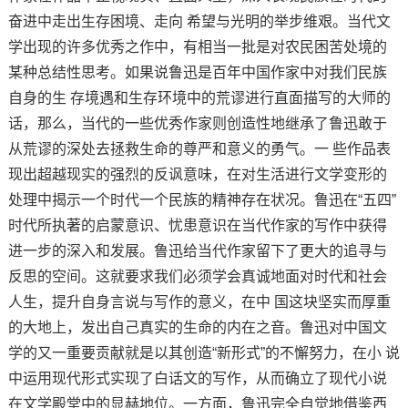
奋进中走出生存困境、走向 希望与光明的举步维艰。当代文
学出现的许多优秀之作中，有相当一批是对农民困苦处境的
某种总结性思考。如果说鲁迅是百年中国作家中对我们民族
自身的生 存境遇和生存环境中的荒谬进行直面描写的大师的
话，那么，当代的一些优秀作家则创造性地继承了鲁迅敢于
从荒谬的深处去拯救生命的尊严和意义的勇气。一 些作品表
现出超越现实的强烈的反讽意味，在对生活进行文学变形的
处理中揭示一个时代一个民族的精神存在状况。鲁迅在“五四”
时代所执著的启蒙意识、忧患意识在当代作家的写作中获得
进一步的深入和发展。鲁迅给当代作家留下了更大的追寻与
反思的空间。这就要求我们必须学会真诚地面对时代和社会
人生，提升自身言说与写作的意义，在中 国这块坚实而厚重
的大地上，发出自己真实的生命的内在之音。鲁迅对中国文
学的又一重要贡献就是以其创造“新形式”的不懈努力，在小 说
中运用现代形式实现了白话文的写作，从而确立了现代小说
在文学殿堂中的显赫地位。一方面，鲁迅完全自觉地借鉴西