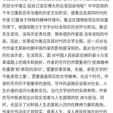
的目光中建立 起自己坚实博大的出发回返地呢？中华民族的
千年沉重和百年沧桑的历史文化积淀，使鲁迅及其同时代的
作家 们置身于特殊的精神环境中。鲁迅在理想和现实的双重
作用下，顽强地致力于文学对社会现实的关怀与担当。鲁迅
先生坚信，没有历史责任感、使命感的作家是 没有良知的作
家。因此，忧患成为鲁迅及其时代的文学主题。这一点对当
代作家尤其新时期中国作家的影响是深刻的。面对当代中国
的社会历史、生活现实，面 对中国人民前赴后继的奋斗与变
革道路上的艰辛和挫折，作家的写作仍然需要进行“民族精神
的重铸”和“表现的深切”，需要忧患苦难，负载、承受文学的“
不能承受之重”，需要直面现实的文学精神。在这个时代，作
家的写作仍不是奢侈的游戏，写作的品格应该是对社会、人
生价值的追问与重新定位。当代文学创作的实绩表明，作家
的写作既表现出对现实苦难与人生困境的忧 虑与担当，同
时，也显示了对积极人生态度和人的内在精神力量的高扬。
作家在作品中正视现实、直面人生，深入表现民族在时代的