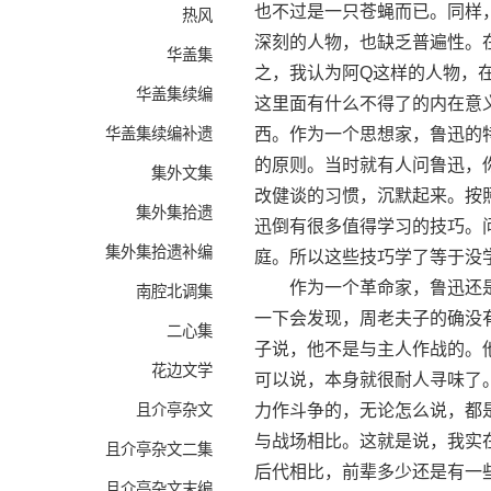
也不过是一只苍蝇而已。同样
热风
深刻的人物，也缺乏普遍性。
华盖集
之，我认为阿Q这样的人物，
华盖集续编
这里面有什么不得了的内在意
华盖集续编补遗
西。作为一个思想家，鲁迅的
的原则。当时就有人问鲁迅，
集外文集
改健谈的习惯，沉默起来。按
集外集拾遗
迅倒有很多值得学习的技巧。
集外集拾遗补编
庭。所以这些技巧学了等于没
作为一个革命家，鲁迅还是
南腔北调集
一下会发现，周老夫子的确没
二心集
子说，他不是与主人作战的。
花边文学
可以说，本身就很耐人寻味了
且介亭杂文
力作斗争的，无论怎么说，都
与战场相比。这就是说，我实
且介亭杂文二集
后代相比，前辈多少还是有一
且介亭杂文末编