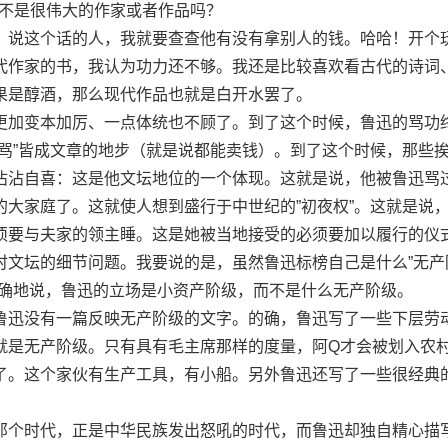
××不是很伟大的作家或者作品吗？
说这个话的人，我就要查查他有没有拿别人的钱。哈哈！开个
代作家的书，我认为功力还不够。我还是比较喜欢看古代的诗词
果是醇酒，那么现代作品也就是白开水罢了。
加变本加厉、一点体统也不顾了。到了这个时候，鲁迅的骂功
怒骂”皆成文章的地步（就是说都能卖钱）。到了这个时候，那些
沾沾自喜：这是他文坛地位的一个体现。这就是说，他被鲁迅骂
的大家庭了。这就使人想到盛行于中世纪的”初夜权”。这就是说
须要与夫家的领主睡。这是她被当地接受的必须要加以履行的仪
坛的细节问题。我要说的是，虽然鲁迅标榜自己是什么”无产
准确地说，鲁迅的立场是小资产阶级，而不是什么无产阶级。
迅没有一篇反映无产阶级的文字。的确，鲁迅写了一些下层劳
就是无产阶级。只有具有毛主席那样的度量，阿Q才会被划入农
了。这个家伙有生产工具，有小船。另外鲁迅还写了一些很经典
个时代，正是中华民族发出怒吼的时代，而鲁迅却独自精心描