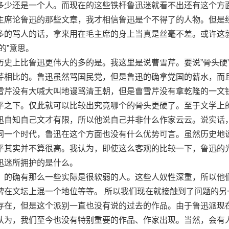
多少还是一个人。而现在的这些铁杆鲁迅迷就看不出还有这个方
主席论鲁迅的那些文章，我才相信鲁迅是个不得了的人物。但是
多的骂人的话，拿来用在毛主席的身上当真是丝毫不差。或许这
的”意思。
上比鲁迅更伟大的多的是。我这里是说曹雪芹。要说”骨头硬
芹相比的。鲁迅虽然骂国民党，但是鲁迅的确拿党国的薪水，而
雪芹没有大喊大叫地谩骂清王朝，但是曹雪芹没有拿乾隆的一文
平之下。仅此就可以比较出究竟哪个的骨头更硬了。至于文学上
迅自知自己文才有限，所以他说自己并非什么作家云云。说实话
同一个时代，鲁迅在这个方面也没有什么优势可言。虽然历史地
平其实并不算很高。我认为，即使这么客观的比较一下，鲁迅的
迅迷所拥护的是什么。
的确有那么一些实际是很软弱的人。这些人奴性深重，所以他
牌在文坛上混一个地位等等。 所以我们现在就接触到了问题的另
存在，但是这个派别一直也没有说的过去的作品。由于鲁迅派现
认为，我们至今也没有特别重要的作品、作家出现。当然，会有