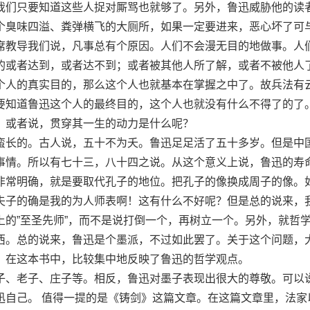
我们只要知道这些人捉对厮骂也就够了。另外，鲁迅威胁他的读
个臭味四溢、粪弹横飞的大厕所，如果一定要进来，恶心坏了可
席教导我们说，凡事总有个原因。人们不会漫无目的地做事。人
的或者达到，或者达不到；或者被其他人所了解，或者不被他人
个人的真实目的，那么这个人也就基本在掌握之中了。故兵法有
要知道鲁迅这个人的最终目的，这个人也就没有什么不得了的了
？或者说，贯穿其一生的动力是什么呢？
长的。古人说，五十不为夭。鲁迅足足活了五十多岁。但是中
事情。所以有七十三，八十四之说。从这个意义上说，鲁迅的寿
非常明确，就是要取代孔子的地位。把孔子的像换成周子的像。
夫子的确是我的为人师表啊！这有什么不好呢？但是总的说来，
上的”至圣先师”，而不是说打倒一个，再树立一个。另外，就哲
西。总的说来，鲁迅是个墨派，不过如此罢了。关于这个问题，
。在这本书中，比较集中地反映了鲁迅的哲学观点。
、老子、庄子等。相反，鲁迅对墨子表现出很大的尊敬。可以
迅自己。 值得一提的是《铸剑》这篇文章。在这篇文章里，法家