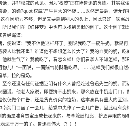
句话，并非权威的意见。因为”权威”正在捧鲁迅的臭脚。其实我
染，的确?quot;权威”产生巨大的怀疑……既然是最后，请允许
鲁迅这样因能力不够，但是又要踩到别人的头上，因此只好一味骂
。所以我们在《红楼梦》中也可以找到类似的例子。这个例子就
家曾经骂道：
便说道：”我不信他这样坏了。别说我吃了一碗牛奶，就是再
待袭人比我还重？难道他不想想怎么长大了？我的血变的奶，吃
，他就生气了？我偏吃了，看怎么样！你们看袭人不知怎样，那
阿物儿！”一面说，一面赌气将酥酪吃尽。……这样我们就很自然
是草，拉的是奶。
至今还没有任何证据证明有什么人曾经吃过鲁迅先生的奶。而
来圆谎。他老人家说，即便挤不出奶来，那么放在牛奶店门口，
是仅仅做个广告，还是货真价实的拉奶，这本身具有重大的区别
南海门口坐了一会儿，给党中央作了一会儿广告，因此就有资
”则的确是哺育贾宝玉成长起来的。与李嬷嬷相比，挤眉弄眼的周
能表达于万一的了。鲁迅真伟大（？）！