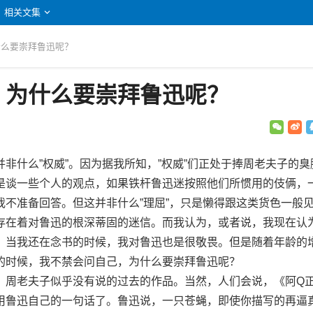
相关文集
什么要崇拜鲁迅呢？
：为什么要崇拜鲁迅呢？
什么”权威”。因为据我所知，”权威”们正处于捧周老夫子的臭
是谈一些个人的观点，如果铁杆鲁迅迷按照他们所惯用的伎俩，
我不准备回答。但这并非什么”理屈”，只是懒得跟这类货色一般
存在着对鲁迅的根深蒂固的迷信。而我认为，或者说，我现在认
，当我还在念书的时候，我对鲁迅也是很敬畏。但是随着年龄的
的时候，我不禁会问自己，为什么要崇拜鲁迅呢？
周老夫子似乎没有说的过去的作品。当然，人们会说，《阿Q
用鲁迅自己的一句话了。鲁迅说，一只苍蝇，即使你描写的再逼