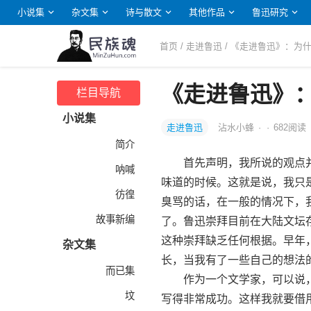
小说集
杂文集
诗与散文
其他作品
鲁迅研究
首页
/
走进鲁迅
/ 《走进鲁迅》：为
《走进鲁迅》
栏目导航
小说集
走进鲁迅
沾水小蜂
·
·
682
阅读
简介
首先声明，我所说的观点并非
呐喊
味道的时候。这就是说，我只
彷徨
臭骂的话，在一般的情况下，
故事新编
了。鲁迅崇拜目前在大陆文坛
这种崇拜缺乏任何根据。早年
杂文集
长，当我有了一些自己的想法
而已集
作为一个文学家，可以说，
坟
写得非常成功。这样我就要借