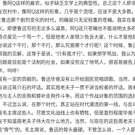
，像阿Q这样的雇农，似乎缺乏文学上的典型性。总之这个人即
在农村中，像阿Q这样的形象，几乎是个流氓，应该不是大多数
在鲁迅那个剧烈变化的时代，的确是只无足轻重的苍蝇。我实在
义。即便鲁迅写的无论多么逼真，阿Q这只苍蝇也不能说明太多
特点是见一个骂一个，但是他老人家很少告诉大家，什么才是他
你说这个不行，那个不行，那么究竟哪个才行呢？这个时候，鲁
照我的见解，这等于是说，”只有我才行”。如果想学骂战，我认
问题是目前是个法制的社会，如果没完没了地骂人，很容易被告
学。呜呼！
有一定的贡献的。鲁迅毕竟没有公开给国民党唱颂歌。当然，
有说过蒋介石的坏话。其实周老夫子一贯不讲当权者的坏话。周
他与主人的走狗和替补走狗作斗争。而这个作战对象的范围的选
。不过怎么说，在那个时代，真正站在时代潮流的第一线，与反
是毛主席这些人。尽管文化战线上也有牺牲，但是激烈程度毕竟
在不知道周老夫子伟大在什么地方。当然，与现在的这些周老夫
些”骨气”的。毛主席说，鲁迅的骨头最硬。不管怎么说，一个人