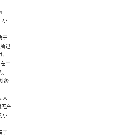
玩
、小
终于
挨鲁迅
过，
，在中
式。
阶级
动人
村无产
的小
写了