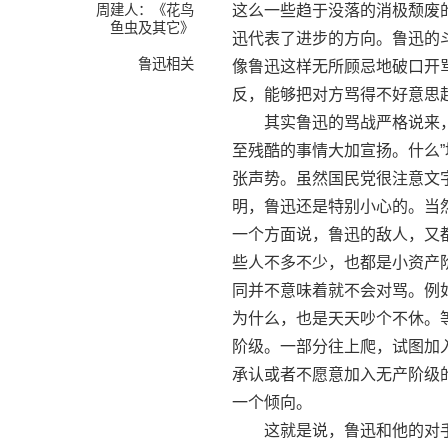
周建人：《花鸟
这么一些趋于没落的消极颓废
鱼虫及其它》
迅代表了进步的方向。鲁迅的
鲁迅相关
像鲁迅这样无所顾忌地破口开
反，能够把对方骂得不好意思
其实鲁迅的骂战严格说来，
至残酷的事情大加宣扬。什么”
张声势。虽然国民党很注意文
明，鲁迅还是特别小心的。当
一个方面说，鲁迅的敌人，又
些人不多不少，也都是小资产
同并不意味着就不会对骂。例
为什么，也是天天吵个不休。
阶级。一部分往上爬，试图加
承认或者不愿意加入无产阶级
一个倾向。
这就是说，鲁迅和他的对手