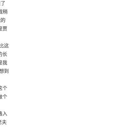
读了
我稍
战的
是贾
比这
的长
是我
想到
这个
做个
。
格入
老夫