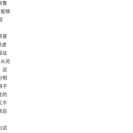
说鲁
，能够
相
肃甚
是虚
面证
…从另
，这
分相
娘不
化的
又不
表后
为这