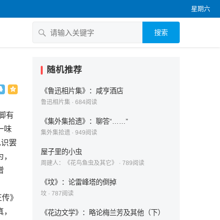
星期六
搜索
随机推荐
《鲁迅相片集》：咸亨酒店
鲁迅相片集
·
684
阅读
脚有
《集外集拾遗》：聊答“……”
一味
集外集拾遗
·
949
阅读
见识罢
屋子里的小虫
为，
周建人：《花鸟鱼虫及其它》
·
789
阅读
增
《坟》：论雷峰塔的倒掉
坟
·
787
阅读
正传》
真，
《花边文学》：略论梅兰芳及其他（下）