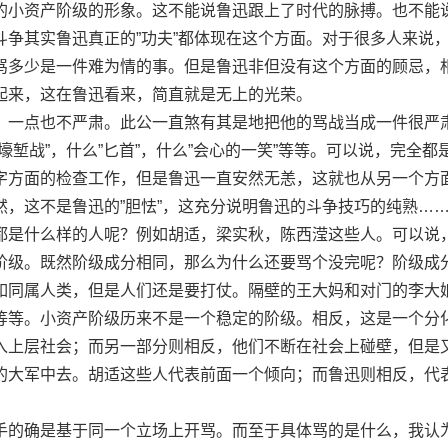
的小资产阶级的形象。这不能说鲁迅跟上了时代的脉搏。也不能
斗争其实鲁迅真正的”功夫”都体现在这个方面。对于很多人来说
骂多少是一件难为情的事。但是鲁迅非但没有这个方面的顾忌，
起来，这在鲁迅看来，简直就是无上的光荣。
一点也不严肃。此公一直煞有其是地把他的骂战当成一件很严
壕堑战”，什么”匕首”，什么”会心的一笑”等等。可以说，完全都
字方面的检查工作，但是鲁迅一直安然无恙，这就也从另一个方
然，这不是鲁迅的”胆怯”，这充分说明鲁迅的斗争技巧的纯熟…
都是什么样的人呢？例如胡适，梁实秋，陈西滢这些人。可以说
阶级。既然阶级成分相同，那么为什么还要骂个没完呢？阶级成
如同属人类，但是人们还是要打仗。隔壁的王大妈和对门的李大
等等。小资产阶级历来不是一个稳定的阶级。相反，这是一个分
入上层社会；而另一部分则相反，他们不断在社会上碰壁，但是
的大军中去。胡适这些人代表前面一个倾向；而鲁迅则相反，代
的确是基于同一个立场上开骂。而至于具体骂的是什么，我认