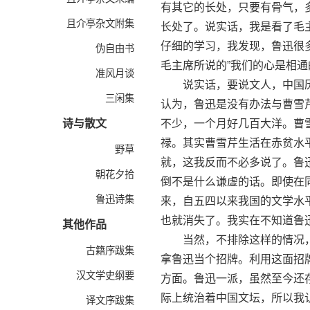
有其它的长处，只要有骨气，
且介亭杂文附集
长处了。说实话，我是看了毛
仔细的学习，我发现，鲁迅很
伪自由书
毛主席所说的”我们的心是相通
准风月谈
说实话，要说文人，中国历史
三闲集
认为，鲁迅是没有办法与曹雪
诗与散文
不少，一个月好几百大洋。曹
禄。其实曹雪芹生活在赤贫水
野草
就，这我反而不必多说了。鲁
朝花夕拾
倒不是什么谦虚的话。即使在
鲁迅诗集
来，自五四以来我国的文学水
也就消失了。我实在不知道鲁
其他作品
当然，不排除这样的情况，
古籍序跋集
拿鲁迅当个招牌。利用这面招
汉文学史纲要
方面。鲁迅一派，虽然至今还
际上统治着中国文坛，所以我
译文序跋集