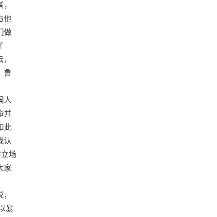
者，
与他
们做
了
云，
。鲁
国人
命并
如此
我认
学立场
大家
说，
以暴