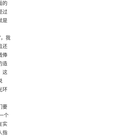
面的
经过
就是
”，我
且还
钱俸
的造
，这
说
光环
们要
一个
在实
人指