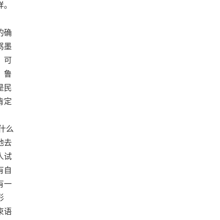
样。
的确
骂墨
。可
，鲁
是民
肯定
什么
地去
人试
有自
有一
形
束语