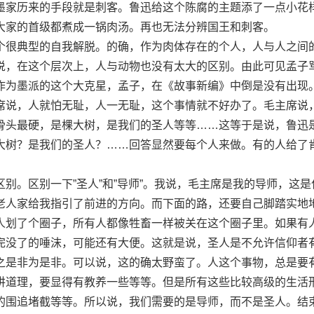
墨家历来的手段就是刺客。鲁迅给这个陈腐的主题添了一点小花
大家的首级都煮成一锅肉汤。再也无法分辨国王和刺客。
很典型的自我解脱。的确，作为肉体存在的个人，人与人之间
说，在这个层次上，人与动物也没有太大的区别。由此可见孟子
作为墨派的这个大克星，孟子，在《故事新编》中倒是没有出现
席说，人就怕无耻，人一无耻，这个事情就不好办了。毛主席说
骨头最硬，是棵大树，是我们的圣人等等……这等于是说，鲁迅
大树？是我们的圣人？……回答显然要每个人来做。有的人给了
。区别一下”圣人”和”导师”。我说，毛主席是我的导师，这是
老人家给我指引了前进的方向。而下面的路，还要自己脚踏实地
人划了个圈子，所有人都像牲畜一样被关在这个圈子里。如果有
完没了的唾沫，可能还有大便。这就是说，圣人是不允许信仰者
之是非为是非。可以说，这的确太野蛮了。人这个事物，总是要
讲道理，要显得有教养一些等等。但是所有这些比较高级的生活
的围追堵截等等。所以说，我们需要的是导师，而不是圣人。结