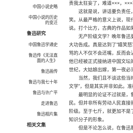
责我太狂妄了，难道×××，×
中国小说史略
这就是说，讲话要负责任，
中国小说的历史
笑。从最严格的意义上说，现
的变迁
说。打个比方，古典的作品如
鲁迅研究
无产阶级文学？晚年鲁迅更
中国鲁迅学通史
大功告成。真是达到了”嬉笑
骂的人不仅不会还嘴，反而会
鲁迅传《无法直
面的人生》
他已经被正式接纳进中国文坛
世纪，大姑娘出嫁，第一夜必
鲁迅画传
当然，我们且不谈这些当时文
鲁迅与我七十年
文学”，但是其实并非如此。
鲁迅与许广平
最明显的论证不过就是，鲁
民。但并非所有劳动人民直接
走进鲁迅
阶级。至于七斤，就更加不是
鲁迅相片集
知识分子的形象。
相关文集
但是不论怎么说，在鲁迅那