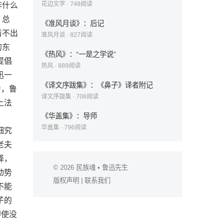
花边文学
·
748
阅读
非什么
。总
《准风月谈》：后记
看不出
准风月谈
·
827
阅读
的东
《热风》：“一是之学说”
提倡
热风
·
889
阅读
迅一
《译文序跋集》：《鼻子》译者附记
为，鲁
译文序跋集
·
706
阅读
上法
《华盖集》：导师
华盖集
·
796
阅读
细究
老夫
择，
© 2026
民族魂
• 鲁迅先生
动势
版权声明
|
联系我们
不能
子的
即使没