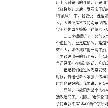
以上我对鲁迅的评价，还是那
《红楼梦》之后，受贾宝玉的感
稍”放纵”一下。我要说，像
人，因该还是不是特别罕见的
宝玉的奶母李嬷嬷。这位老人
……李嬷嬷听了，又气又愧，
个值钱的，也是应该的。难道
这么大，如今我吃他一碗牛奶
手里调理出来的毛丫头，什么
鲁迅经常挂在嘴边的话，吃的
但是我们经过的考察发现，
时候，鲁迅他老人家就会这样
广告也是好的。我要说，究竟
显然，不能因为某个人在中
选政治局了。 相反，”老厌物
子简直就不是”恶心”两个字所