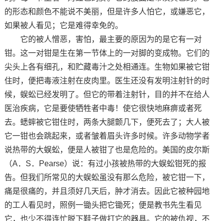
的形态和颜色不能说不美丽，但是许多人怕它，或嫌恶它，
如果被人看见；它是难得幸免的。
它的被人憎恶，害怕，最主要的原因为的是它有一对
钳。这一对钳是生在第一节体上的一对脚的变成物。它们的
尖头上各有细孔，和贮藏毒汁之处相通连。生物如果被它钳
住时，便把毒液注射在皮肉里。医生还没有发明注射针的时
候，蜈蚣已经发明了。但它的带着注射针，目的并不在给人
医治疾病，它是要使牺牲者中毒！使它很快地麻痹或者死
去。蟋蟀被它钳住时，两条大腿颤几下，便死去了；大人被
它一钳也会跳起来，或者皱着眉头许多时候。许多动物学者
说热带的大蜈蚣，便是人被钳了也是危险的。美国的皮尔斯
（A．S．Pearse）说：有过小孩被热带的大蜈蚣钳死的报
告。但我们所常见的大蜈蚣虽没有那么危险，被它钳一下，
痛是很痛的，并且须好几天后，肿才消去。因此它被种园地
的工人看见时，照例一锄头把它锄死；便是教书先生看见
它，也少不得连忙脱下鞋子做打它的器具。它的被仇视，不