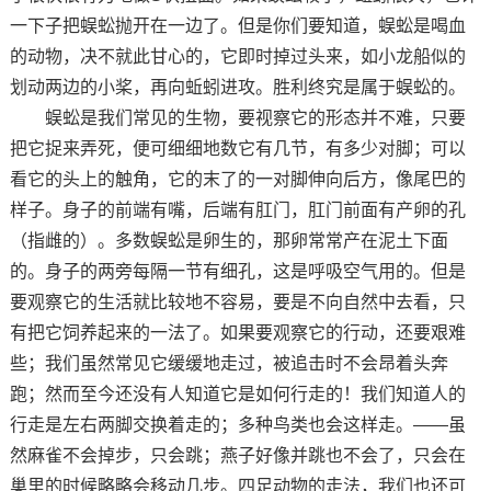
一下子把蜈蚣抛开在一边了。但是你们要知道，蜈蚣是喝血
的动物，决不就此甘心的，它即时掉过头来，如小龙船似的
划动两边的小桨，再向蚯蚓进攻。胜利终究是属于蜈蚣的。
蜈蚣是我们常见的生物，要视察它的形态并不难，只要
把它捉来弄死，便可细细地数它有几节，有多少对脚；可以
看它的头上的触角，它的末了的一对脚伸向后方，像尾巴的
样子。身子的前端有嘴，后端有肛门，肛门前面有产卵的孔
（指雌的）。多数蜈蚣是卵生的，那卵常常产在泥土下面
的。身子的两旁每隔一节有细孔，这是呼吸空气用的。但是
要观察它的生活就比较地不容易，要是不向自然中去看，只
有把它饲养起来的一法了。如果要观察它的行动，还要艰难
些；我们虽然常见它缓缓地走过，被追击时不会昂着头奔
跑；然而至今还没有人知道它是如何行走的！我们知道人的
行走是左右两脚交换着走的；多种鸟类也会这样走。——虽
然麻雀不会掉步，只会跳；燕子好像并跳也不会了，只会在
巢里的时候略略会移动几步。四足动物的走法，我们也还可