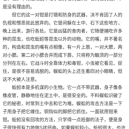
是没有理由的。
但它的这一对钳是打猎和防身的武器，决不肯因了人的
仇视和憎恶就此放弃的。它昼间躲在土中、石下这些地方，
晚上出来，游行各处。它是凶猛的食肉者，它随便捕吃许多
种的昆虫，也吃蚯蚓等昆虫以外的动物。它的嘴，并不著名
的，构造和昆虫的嘴有点相像，有一片上唇，一对大腮，两
对小腮。第二对小腮合并而成下唇，只将称为触须的一部分
分列在左右。它战斗时全靠体力和毒钳，小虫被它看见、捉
住，是很不容易逃脱的。蜈蚣的头上还生着四对小眼睛，但
这不大被人注意。
蚯蚓本是多机谋的小生物。它一点不带武器，身子像条
橡皮管，静静地住在泥土中，是很安全的。不料蜈蚣识破了
它的秘密，时常到土中去和它为难。蜈蚣的攻击方法是一下
子用身子把它缠住。铜钩似的脚把它抓住。一面就用钳来
钳。蚯蚓没有回攻的方法，只学得一点抵御的法子，便是身
子很快很有力地做S状扭曲。如果蜈蚣较小，蚯蚓很大，也许