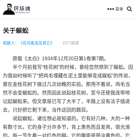
菜单
关于蜈蚣
周建人：《花鸟鱼虫及其它》
·
1577
阅读
原载《太白》1934年12月20日第1卷第7期。
半个月前我写“桂花树”的时候，曾经忽然想到了蜈蚣。因
为我幼时候听了“把鸡毛埋藏在泥土里能够变成蜈蚣”的传说，
曾在金桂花树下做过几次幼稚的实验。那用不着说，鸡毛当
然不会变蜈蚣的。然而因此说起桂花树，至今还使我连带地
记起蜈蚣来。但文章是已写了大半了，半路上没有法子插进
去，只好把它剩下来，当作这回的题目。
说起蜈蚣，诸位想必是知道的。它有好几种，大的一种
有数寸长。它的身子分许多节，背上黑色而且发亮，很光滑
的。每一节生着一对红色的脚。它的腹面是带淡黄色的。它