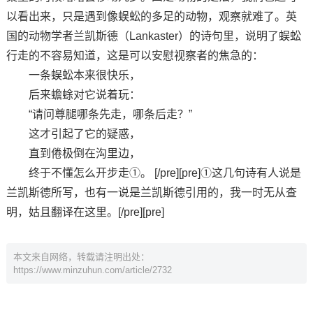
以看出来，只是遇到像蜈蚣的多足的动物，观察就难了。英
国的动物学者兰凯斯德（Lankaster）的诗句里，说明了蜈蚣
行走的不容易知道，这是可以安慰视察者的焦急的：
一条蜈蚣本来很快乐，
后来蟾蜍对它说着玩：
“请问尊腿哪条先走，哪条后走？”
这才引起了它的疑惑，
直到倦极倒在沟里边，
终于不懂怎么开步走①。 [/pre][pre]①这几句诗有人说是
兰凯斯德所写，也有一说是兰凯斯德引用的，我一时无从查
明，姑且翻译在这里。[/pre][pre]
本文来自网络，转载请注明出处：
https://www.minzuhun.com/article/2732