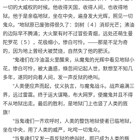
一切的大威权的时候。他收得天国，收得人间，也收得地
狱。他于是亲临地狱，坐在中央，遍身发大光辉，照见一切
鬼众。“地狱原已废弛得很久了：剑树〔４〕消却光芒；沸油
的边际早不腾涌；大火聚有时不过冒些青烟，远处还萌生曼
陀罗花〔５〕，花极细小，惨白可怜。——那是不足为奇
的，因为地上曾经大被焚烧，自然失了他的肥沃。
“鬼魂们在冷油温火里醒来，从魔鬼的光辉中看见地狱小
花，惨白可怜，被大蛊惑，倏忽间记起人世，默想至不知几
多年，遂同时向着人间，发一声反狱的绝叫。
“人类便应声而起，仗义执言，与魔鬼战斗。战声遍满三
界，远过雷霆。终于运大谋略，布大网罗，使魔鬼并且不得
不从地狱出走。最后的胜利，是地狱门上也竖了人类的旌
旗！
“当鬼魂们一齐欢呼时，人类的整饬地狱使者已临地狱，
坐在中央，用了人类的威严，叱咤一切鬼众。
“当鬼魂们又发一声反狱的绝叫时，即已成为人类的叛