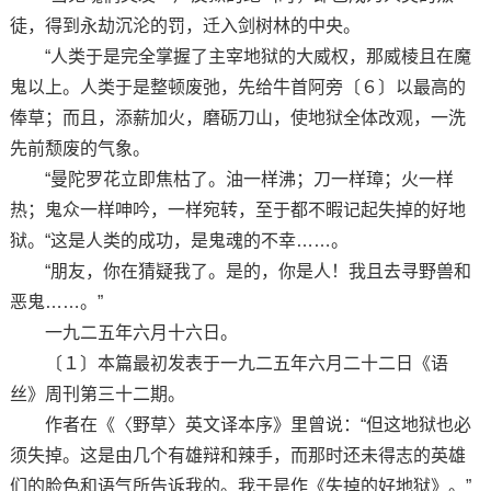
徒，得到永劫沉沦的罚，迁入剑树林的中央。
“人类于是完全掌握了主宰地狱的大威权，那威棱且在魔
鬼以上。人类于是整顿废弛，先给牛首阿旁〔６〕以最高的
俸草；而且，添薪加火，磨砺刀山，使地狱全体改观，一洗
先前颓废的气象。
“曼陀罗花立即焦枯了。油一样沸；刀一样璋；火一样
热；鬼众一样呻吟，一样宛转，至于都不暇记起失掉的好地
狱。“这是人类的成功，是鬼魂的不幸……。
“朋友，你在猜疑我了。是的，你是人！我且去寻野兽和
恶鬼……。”
一九二五年六月十六日。
〔１〕本篇最初发表于一九二五年六月二十二日《语
丝》周刊第三十二期。
作者在《〈野草〉英文译本序》里曾说：“但这地狱也必
须失掉。这是由几个有雄辩和辣手，而那时还未得志的英雄
们的脸色和语气所告诉我的。我于是作《失掉的好地狱》。”