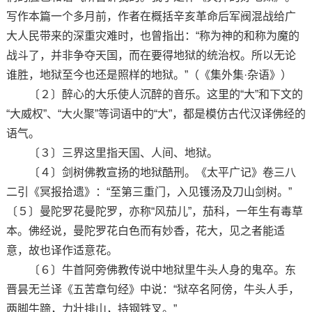
写作本篇一个多月前，作者在概括辛亥革命后军阀混战给广
大人民带来的深重灾难时，也曾指出：“称为神的和称为魔的
战斗了，并非争夺天国，而在要得地狱的统治权。所以无论
谁胜，地狱至今也还是照样的地狱。”（《集外集·杂语》）
〔２〕醉心的大乐使人沉醉的音乐。这里的“大”和下文的
“大威权”、“大火聚”等词语中的“大”，都是模仿古代汉译佛经的
语气。
〔３〕三界这里指天国、人间、地狱。
〔４〕剑树佛教宣扬的地狱酷刑。《太平广记》卷三八
二引《冥报拾遗》：“至第三重门，入见镬汤及刀山剑树。”
〔５〕曼陀罗花曼陀罗，亦称“风茄儿”，茄科，一年生有毒草
本。佛经说，曼陀罗花白色而有妙香，花大，见之者能适
意，故也译作适意花。
〔６〕牛首阿旁佛教传说中地狱里牛头人身的鬼卒。东
晋昙无兰译《五苦章句经》中说：“狱卒名阿傍，牛头人手，
两脚牛蹄，力壮排山，持钢铁叉。”