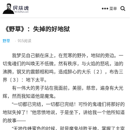
菜单
《野草》：失掉的好地狱
野草
·
915
阅读
我梦见自己躺在床上，在荒寒的野外，地狱的旁边。一
切鬼魂们的叫唤无不低微，然有秩序，与火焰的怒吼，油的
沸腾，钢叉的震颤相和鸣，造成醉心的大乐〔２〕，布告三
界〔３〕：地下太平。
有一伟大的男子站在我面前，美丽，慈悲，遍身有大光
辉，然而我知道他是魔鬼。
“一切都已完结，一切都已完结！可怜的鬼魂们将那好的
地狱失掉了！”他悲愤地说，于是坐下，讲给我一个他所知道
的故事——
“天地作蜂蜜色的时候，就是魔鬼战胜天神，掌握了主宰