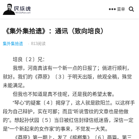
菜单
《集外集拾遗》：通讯（致向培良）
集外集拾遗
·
813
阅读
培良〔２〕兄：
我想，河南真该有一个新一点的日报了；倘进行顺利，
就好。我们的《莽原》〔３〕于明天出版，统观全稿，殊觉
未能满足。
但我也不知道是真不佳呢，还是我的希望太奢。
“琴心”的疑案〔４〕揭穿了，这人就是欧阳兰。以这样手
段为自己辩护，实在可鄙；而且“听说雪纹的文章也是他做
的”。想起孙伏园〔５〕当日被红信封绿信纸迷昏，深信一定
是“一个新起来的女作家”的事来，不觉发一大笑。
《莽原》第一期上，发了《槟榔集》〔６〕两篇。第三