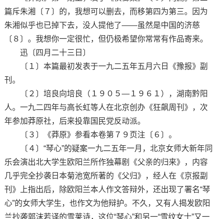
篇斥朱湘〔７〕的，我想可以删去，而移第四为第三。因为
朱湘似乎也已掉下去，没人提他了——虽然是中国的济慈
〔８〕。我想你一定很忙，但仍极希望你常常有作品寄来。
迅〔四月二十三日〕
〔１〕本篇最初发表于一九二五年五月六日《豫报》副
刊。
〔２〕培良向培良（１９０５—１９６１），湖南黔阳
人。一九二四年与高长虹等人在北京创办《狂飙周刊》，次
年参加莽原社，后来投靠国民党反动派。
〔３〕《莽原》参看本卷第７９页注〔６〕。
〔４〕“琴心”的疑案一九二五年一月，北京女师大新年同
乐会演出北大学生欧阳兰所作独幕剧《父亲的归来》，内容
几乎完全抄袭日本菊池宽所著的《父归》，经人在《京报副
刊》上指出后，除欧阳兰本人作文答辩外，还出现了署名“琴
心”的女师大学生，也作文为他辩护。不久，又有人揭发欧阳
兰抄袭郭沫若译的雪莱诗，这位“琴心”和另一“雪纹女士”又一