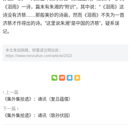
《泪雨》一诗，篇末有朱湘的“附识”，其中说：“《泪雨》这
诗没有济慈……那般美妙的诗画，然而《泪雨》不失为一首
济慈才作得出的诗。”这里说朱湘“是中国的济慈”，疑系误
记。
本文来自网络，转载请注明出处：
https://www.minzuhun.com/article/2422
上一篇
《集外集拾遗》：通讯（复吕蕴儒）
下一篇
《集外集拾遗》：通讯（致孙伏园）