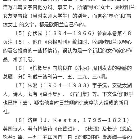
连写几篇文字替他分辩。事实上，所谓“琴心”女士，是欧阳兰
女友夏雪纹（当时女师大学生）的别号，而署名“琴心”和“雪
纹女士”的文字，都是欧阳兰自己作的。
〔５〕孙伏园（１８９４—１９６６）参看本卷第４８
页注〔５〕。他任《京报副刊》编辑时，收到欧阳兰以琴心
的署名投寄的一些抒情诗，误认为是一个新起的女作家的作
品，常予刊载。
〔６〕《槟榔集》向培良在《莽原》周刊发表的杂感的
总题，分别刊载于该刊第一、五、二九、三○期。
〔７〕朱湘（１９０４—１９３３）字子沅，安徽太湖
人，诗人。著有《草莽集》、《石门集》等。下文说他“似乎
也已掉下去”，疑指他当时日益倾向徐志摩等人组成的新月
社。
〔８〕济慈（Ｊ．Ｋｅａｔｓ，１７９５—１８２１）
英国诗人。著有抒情诗《夜莺颂》、《秋颂》及长诗《恩底
弥翁》等。一九二五年四月二日《京报副刊》发表闻一多的