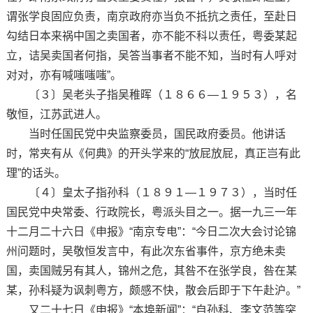
谓张学良固应负责，南京政府亦当负不抵抗之责任，至赴日
勾结日本来祸中国之卖国者，亦不能不科以责任，粤委某起
立，诘吴卖国者何指，吴答当事者不能不知，当时有人呼对
对对，亦有喊嗤嗤嗤”。
〔３〕吴老头子指吴稚晖（１８６６—１９５３），名
敬恒，江苏武进人。
当时任国民党中央监察委员，国民政府委员。他讲话
时，常夹有从《何典》的开头学来的“放屁放屁，真正岂有此
理”的话头。
〔４〕皇太子指孙科（１８９１—１９７３），当时任
国民党中央常委、行政院长，粤派头目之一。据一九三一年
十二月二十六日《申报》“南京专电”：“今日二次大会讨论锦
州问题时，吴敬恒发言中，有此次东省事件，京方绝未卖
国，卖国贼另有其人，锦州之危，其咎不在张学良，咎在某
某，孙科疑为讽刺粤方，颇感不快，散会后即于下午赴沪。”
又二十七日《申报》“本埠新闻”：“自孙科、李文范等突