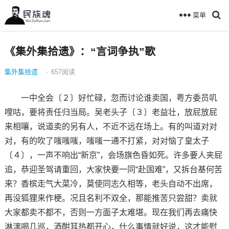
菜单
《集外集拾遗》：“言词争执”歌
集外集拾遗
·
657
阅读
一中全会〔２〕好忙碌，忽而讨论谁卖国，粤方委员叽
哩咕，要将责任归当局。吴老头子〔３〕老益壮，放屁放屁
来相嚷，说道卖的另有人，不近不远在场上。有的叫道对对
对，有的吹了嗤嗤嗤，嗤嗤一通不打紧，对对恼了皇太子
〔４〕，一声不响出“新京”，会场旗色昏如死。许多要人夹屁
追，恭迎圣驾请重回，大家快要一同“赴国难”，又拆台基何苦
来？香槟走气大菜冷，莫使同志久相等，老头自动不出席，
再没狐狸来作梗。况且名利不双全，那能推苦只尝甜？卖就
大家都卖不都不，否则一方面子太难堪。现在我们再去痛快
淋漓喝几巡，酒酣耳热都开心，什么事情就好说，这才能慰