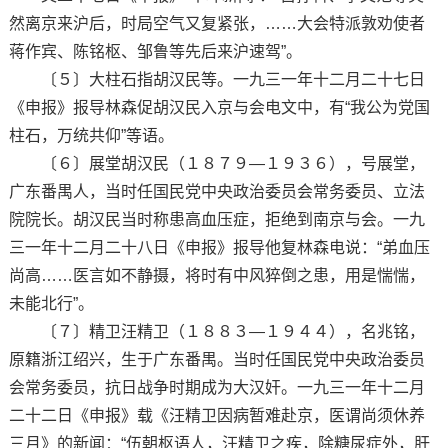
然离京来沪后，时局空气又复紧张，……大会特派敦劝使者
蒋作宾、陈铭枢、邹鲁等先后来沪速驾”。
〔５〕大柱石指胡汉民等。一九三一年十二月二十七日
《申报》报导林森促胡汉民入京与会电文中，有“我公为党国
柱石，万统共仰”等语。
〔６〕展堂胡汉民（１８７９—１９３６），号展堂，
广东番禺人，当时任国民党中央政治委员会常务委员、立法
院院长。胡汉民当时称患高血压症，拒绝到南京与会。一九
三一年十二月二十八日《申报》报导他复林森电说：“弟血压
尚高……医言如不静摄，将时有中风猝倒之患，用是惴惴，
未能北行”。
〔７〕精卫汪精卫（１８８３—１９４４），名兆铭，
原籍浙江绍兴，生于广东番禺。当时任国民党中央政治委员
会常务委员，抗日战争时期成为大汉奸。一九三一年十二月
二十二日《申报》载《汪精卫因病暂难赴京，医谓尚须休养
三月》的新闻：“伍朝枢语人，汪精卫之疾，除糖尿症外，肝