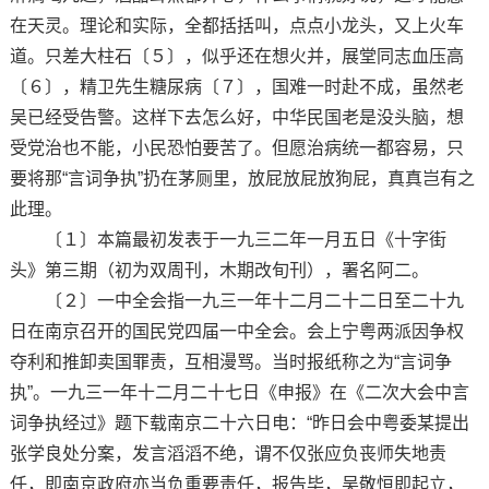
在天灵。理论和实际，全都括括叫，点点小龙头，又上火车
道。只差大柱石〔５〕，似乎还在想火并，展堂同志血压高
〔６〕，精卫先生糖尿病〔７〕，国难一时赴不成，虽然老
吴已经受告警。这样下去怎么好，中华民国老是没头脑，想
受党治也不能，小民恐怕要苦了。但愿治病统一都容易，只
要将那“言词争执”扔在茅厕里，放屁放屁放狗屁，真真岂有之
此理。
〔１〕本篇最初发表于一九三二年一月五日《十字街
头》第三期（初为双周刊，木期改旬刊），署名阿二。
〔２〕一中全会指一九三一年十二月二十二日至二十九
日在南京召开的国民党四届一中全会。会上宁粤两派因争权
夺利和推卸卖国罪责，互相漫骂。当时报纸称之为“言词争
执”。一九三一年十二月二十七日《申报》在《二次大会中言
词争执经过》题下载南京二十六日电：“昨日会中粤委某提出
张学良处分案，发言滔滔不绝，谓不仅张应负丧师失地责
任，即南京政府亦当负重要责任，报告毕，吴敬恒即起立，