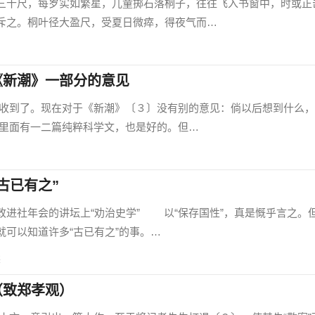
十尺，每岁实如繁星，儿童掷石落桐子，往往飞入书窗中，时或正
斥之。桐叶径大盈尺，受夏日微瘁，得夜气而…
《新潮》一部分的意见
了。现在对于《新潮》〔３〕没有别的意见：倘以后想到什么，
里面有一二篇纯粹科学文，也是好的。但…
古已有之”
社年会的讲坛上“劝治史学” 以“保存国性”，真是慨乎言之。
可以知道许多“古已有之”的事。…
读
（致郑孝观）