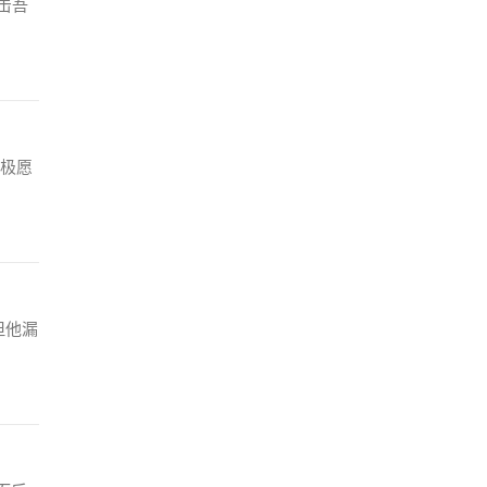
击吾
极愿
但他漏