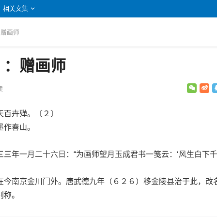
相关文集
：赠画师
》：赠画师
读
百卉殚。〔２〕
作春山。
年一月二十六日：“为画师望月玉成君书一笺云：‘风生白下
今南京金川门外。唐武德九年（６２６）移金陵县治于此，改
别称。