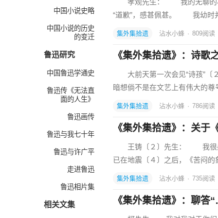
孝观先生： 我的无聊的小文
中国小说史略
“道歉”，感甚佩甚。 我幼时
中国小说的历史
集外集拾遗
沾水小蜂
·
809
阅读
的变迁
《集外集拾遗》：诗歌
鲁迅研究
中国鲁迅学通史
大前天第一次会见“诗孩”〔２
暗想倘不是在文艺上有伟大的尊
鲁迅传《无法直
面的人生》
集外集拾遗
沾水小蜂
·
786
阅读
鲁迅画传
《集外集拾遗》：关于
鲁迅与我七十年
王铸〔２〕先生： 我很感
鲁迅与许广平
已在地震〔４〕之后，《苦闷的
走进鲁迅
集外集拾遗
沾水小蜂
·
735
阅读
鲁迅相片集
《集外集拾遗》：聊答“
相关文集