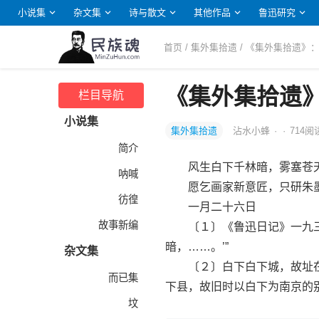
小说集
杂文集
诗与散文
其他作品
鲁迅研究
首页
/
集外集拾遗
/ 《集外集拾遗》
《集外集拾遗
栏目导航
小说集
集外集拾遗
沾水小蜂
·
·
714
阅
简介
风生白下千林暗，雾塞苍天
呐喊
愿乞画家新意匠，只研朱墨
彷徨
一月二十六日
故事新编
〔１〕《鲁迅日记》一九三三
暗，……。’”
杂文集
〔２〕白下白下城，故址在
而已集
下县，故旧时以白下为南京的
坟