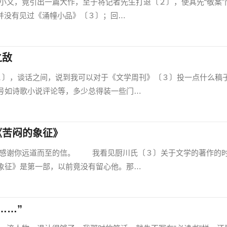
，竟引出一篇大作，至于将记者先生打退〔２〕，使其先“敬案”
并没有见过《涌幢小品》〔３〕；回…
之敌
〕，谈话之间，说到我可以对于《文学周刊》〔３〕投一点什么稿
号如诗歌小说评论等，多少总得装一些门…
《苦闷的象征》
谢你远道而至的信。 我看见厨川氏〔３〕关于文学的著作的
象征》是第一部，以前竟没有留心他。那…
……”