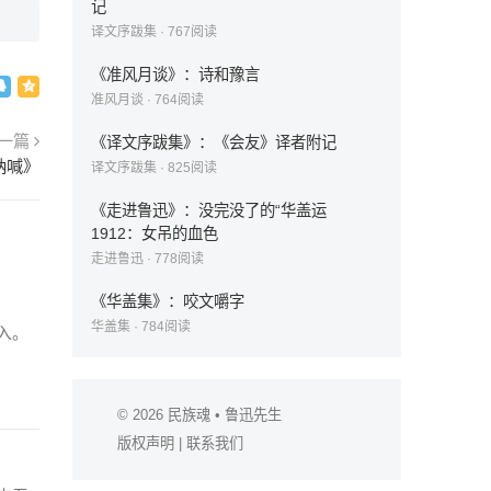
记
译文序跋集
·
767
阅读
《准风月谈》：诗和豫言
准风月谈
·
764
阅读
一篇
《译文序跋集》：《会友》译者附记
呐喊》
译文序跋集
·
825
阅读
《走进鲁迅》：没完没了的“华盖运
1912：女吊的血色
走进鲁迅
·
778
阅读
《华盖集》：咬文嚼字
华盖集
·
784
阅读
入。
© 2026
民族魂
• 鲁迅先生
版权声明
|
联系我们