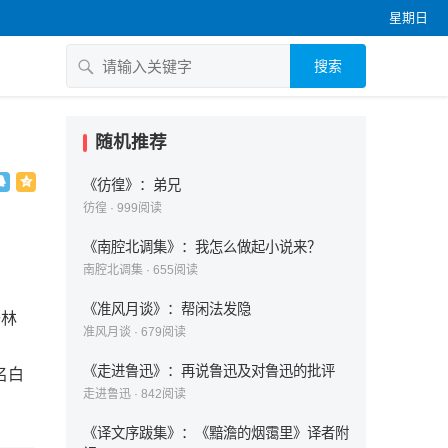
星期日
搜索
随机推荐
《彷徨》：弟兄
彷徨
·
999
阅读
《南腔北调集》：我怎么做起小说来？
南腔北调集
·
655
阅读
《准风月谈》：帮闲法发隐
千林
准风月谈
·
679
阅读
《走进鲁迅》：再说鲁迅及对鲁迅的批评
名白
走进鲁迅
·
842
阅读
《译文序跋集》：《黯澹的烟霭里》译者附