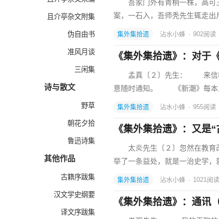
吾家门外有青桐一株，高可三
案，一石入，吾师秃先生辄走出
且介亭杂文附集
伪自由书
集外集拾遗
沾水小蜂
·
902
阅读
准风月谈
《集外集拾遗》：对于
三闲集
孟真〔２〕先生： 来信收到
诗与散文
意随时通知。 《新潮》每本
野草
集外集拾遗
沾水小蜂
·
955
阅读
朝花夕拾
《集外集拾遗》：又是“
鲁迅诗集
太炎先生〔２〕忽然在教育改进
其他作品
举了一条益处，就是一治史学，就
古籍序跋集
集外集拾遗
沾水小蜂
·
1021
阅
汉文学史纲要
《集外集拾遗》：通讯
译文序跋集