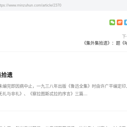
ttps://www.minzuhun.com/article/2370
下
《集外集拾遗》：题《
集拾遗
编完即因病中止，一九三八年出版《鲁迅全集》时由许广平编定印
无礼与非礼》、《察拉图斯忒拉的序言》三篇…