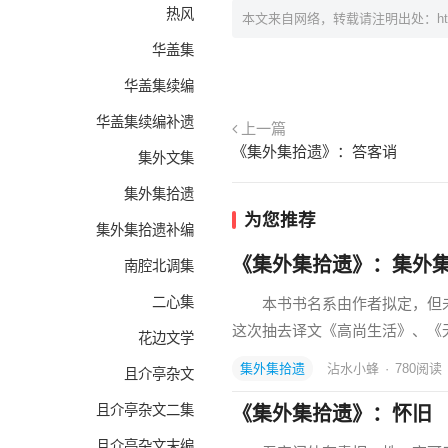
热风
本文来自网络，转载请注明出处：
h
华盖集
华盖集续编
华盖集续编补遗
上一篇
《集外集拾遗》：答客诮
集外文集
集外集拾遗
为您推荐
集外集拾遗补编
《集外集拾遗》：集外
南腔北调集
二心集
本书书名系由作者拟定，但未
这次抽去译文《高尚生活》、《
花边文学
集外集拾遗
沾水小蜂
·
780
阅读
且介亭杂文
且介亭杂文二集
《集外集拾遗》：怀旧
且介亭杂文末编