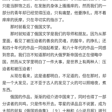
只能当醉饱之后，在发胀的身体上搔搔痒的，然而我们的一
部分的青年却已经觉得压迫，只有痛楚，他要挣扎，用不着
痒痒的抚摩，只在寻切实的指示了。
那时就看见了俄国文学。
那时就知道了俄国文学是我们的导师和朋友。因为从那
里面，看见了被压迫者的善良的灵魂，的酸辛，的挣扎；还
和四十年代的作品一同烧起希望，和六十年代的作品一同感
到悲哀。我们岂不知道那时的大俄罗斯帝国也正在侵略中
国，然而从文学里明白了一件大事，是世界上有两种人：压
迫者和被压迫者！
从现在看来，这是谁都明白，不足道的，但在那时，却
是一个大发见，正不亚于古人的发见了火的可以照暗夜，煮
东西。
俄国的作品，渐渐的绍介进中国来了，同时也得了一部
分读者的共鸣，只是传布开去。零星的译品且不说罢，成为
大部的就有《俄国戏曲集》〔９〕十种和《小说月报》增刊