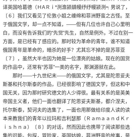
译英国哈葛德（ＨAＲｉ*洌澹颍龋幔纾纾幔颍洌┑男说了，
〔６〕我们又看见了伦敦小姐之缠绵和菲洲野蛮之古怪。至
于俄国文学，却一点不知道，——但有几位也许自己心里明
白，而没有告诉我们的“先觉”先生，自然是例外。不过在别一
方面，是已经有了感应的。那时较为革命的青年，谁不知道
俄国青年是革命的，暗杀的好手？尤其忘不掉的是苏菲亚
〔７〕，虽然大半也因为她是一位漂亮的姑娘。现在的国货
的作品中，还常有“苏菲”一类的名字，那渊源就在此。
那时——十九世纪末——的俄国文学，尤其是陀思妥夫
斯基和托尔斯泰的作品，已经很影响了德国文学，但这和中
国无关，因为那时研究德文的人少得很。最有关系的是英美
帝国主义者，他们一面也翻译了陀思妥夫斯基，都介涅夫，
托尔斯泰，契诃夫的选集了，一面也用那做给印度人读的读
本来教我们的青年以拉玛和吉利瑟那（ＲａｍａａｎｄＫｒ
ｉｓｈｎａ）〔８〕的对话，然而因此也携带了阅读那些选
集的可能。包探，冒险家，英国姑娘，菲洲野蛮的故事，是