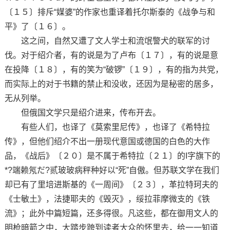
〔１５〕排斥“媒婆”的作家也重译着托尔斯泰的《战争与和
平》了〔１６〕。
这之间，自然又遭了文人学士和流氓警犬的联军的讨
伐。对于绍介者，有的说是为了卢布〔１７〕，有的说是意
在投降〔１８〕，有的笑为“破锣”〔１９〕，有的指为共党，
而实际上的对于书籍的禁止和没收，还因为是秘密的居多，
无从列举。
但俄国文学只是绍介进来，传布开去。
有些人们，也译了《莫索里尼传》，也译了《希特拉
传》，但他们绍介不出一册现代意国或德国的白色的大作
品，《战后》〔２０〕是不属于希特拉〔２１〕的I字旗下的
*?端赖氖だ?贰玻玻病秤种好以“死”自傲。但苏联文学在我们
却已有了里培进斯基的《一周间》〔２３〕，革拉特珂夫的
《士敏土》，法捷耶夫的《毁灭》，绥拉菲摩微支的《铁
流》；此外中篇短篇，还多得很。凡这些，都在御用文人的
明枪暗箭之中，大踏步跨到读者大众的怀里去，给一一知道