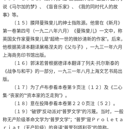
说《马尔加的梦》、《盲音乐家》、《我的同时代人的故
事》等。
〔１５〕膜拜曼殊斐儿的绅士指陈源。他曾在《新月》
第一卷第四号（一九二八年六月）《曼殊斐儿》一文中，称
英国女作家曼殊斐儿是“超绝一世的微妙清新的作家”。后来，
他根据英译本翻译屠格涅夫的《父与子》，一九三一年六月
上海商务印书馆出版。
〔１６〕郭沫若曾根据德译本翻译了列夫·托尔斯泰的
《战争与和平》的一部分，一九三一年八月上海文艺书局出
版。
〔１７〕为了卢布参看本卷第９页注〔１２〕及《二心
集·“丧家的”“资本家的乏走狗”》。
〔１８〕意在投降参看本卷第２２０页注〔５２〕。
〔１９〕“破锣”反动派对“普罗文学”的污蔑。当时，一般
称无产阶级革命文学为“普罗文学”；“普罗”是Ｐｒｏｌｅｔａ
ｒｉａｔ（无产阶级）的音译“普罗列塔利亚”的简称。