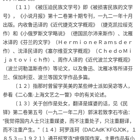
〔１１〕《被压迫民族文学号》即《被损害民族的文学
号》，《小说月报》第十二卷第十期专刊，一九二一年十月
出版。内收鲁迅译的《近代捷克文学概观》（捷克凯拉绥克
作）和《小俄罗斯文学略说》（德国凯尔沛来斯作）、沈雁
冰译的《芬兰的文学》（ＨｅｒｍｉｏｎｅＲａｍｓｄｅｒ
作）、沈泽民译的《塞尔维亚文学概观》（ＣｈｅｄｏＭｉ
ｊａｔｏｖｉｃｈ作）、周作人译的《近代波兰文学概观》
（波兰诃勒温斯奇作）等论文，以及鲁迅、沈雁冰等所译芬
兰、保加利亚、波兰等国文学作品多篇。
〔１２〕指那时曾留学英美的某些绅士派如吴宓等人，
参看《二心集·上海文艺之一瞥》中的有关论述。
〔１３〕关于创作是处女，翻译是媒婆的话，见《民
铎》第二卷第五号（一九二一年二月）郭沫若致李石岑函：
“我觉得国内人士只注重媒婆，而不注重处子，只注重翻译，
而不注重产生。”〔１４〕珂罗连珂（DACAdK`KFGJOK，１
８５３—１９２１）通开柯罗连*疲俄国作家。主要作品有小