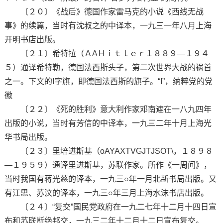
〔２０〕《战后》德国作家雷马克的小说《西线无战
事》的续篇，当时有沈叔之的中译本，一九三一年八月上海
开明书店出版。
〔２１〕希特拉（ＡAＨｉｔｌｅｒ１８８９—１９４
５）通译希特勒，德国法西斯头子，第二次世界大战的祸首
之一。下文的I字旗，即德国法西斯的旗子。“I”，纳粹党的党
徽
〔２２〕《死的胜利》意大利作家邓南遮在一八九四年
出版的小说，当时有芳信的中译本，一九三二年十月上海光
华书局出版。
〔２３〕里培进斯基（oAYAXTVGJTJSOT\，１８９８
—１９５９）通译里进斯基，苏联作家。所作《一周间》，
当时我国有蒋光慈的译本，一九三○年一月北新书局出版。又
有江思、苏汶的译本，一九三○年三月上海水沫书店出版。
〔２４〕“复交”国民党政府在一九二七年十二月十四日宣
布和苏联断绝邦交，一九三二年十二月十二日宣布复交。