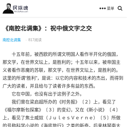
菜单
《南腔北调集》：祝中俄文字之交
南腔北调集
·
817
阅读
十五年前，被西欧的所谓文明国人看作半开化的俄国，
那文学，在世界文坛上，是胜利的；十五年以来，被帝国主
义者看作恶魔的苏联，那文学，在世界文坛上，是胜利的。
这里的所谓“胜利”，是说：以它的内容和技术的杰出，而得到
广大的读者，并且给与了读者许多有益的东西。
它在中国，也没有出于这例子之外。
我们曾在梁启超所办的《时务报》〔２〕上，看见了
《福尔摩斯包探案》〔３〕的变幻，又在《新小说》〔４〕
上，看见了焦士威奴（ＪｕｌｅｓＶｅｒｎｅ）〔５〕所做
的号称科学小说的《海底旅行》之类的新奇。后来林琴南大