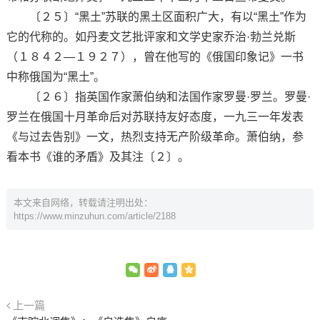
〔２５〕“黑土”苏联的黑土区面积广大，有以“黑土”作为
它的代称的。如丹麦文艺批评家和文学史家乔治·勃兰兑斯
（１８４２—１９２７），曾在他写的《俄国印象记》一书
中称俄国为“黑土”。
〔２６〕指英国作家萧伯纳和法国作家罗曼·罗兰。罗曼·
罗兰在俄国十月革命后对苏联持友好态度，一九三一年发表
《与过去告别》一文，热烈支持无产阶级革命。萧伯纳，参
看本书《谁的矛盾》及其注〔２〕。
本文来自网络，转载请注明出处：
https://www.minzuhun.com/article/2188
上一篇