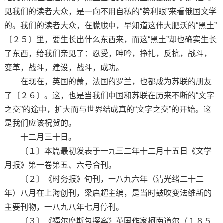
见我们的读者大众，是一向不用自私的“势利眼”来看俄国文学
的。我们的读者大众，在朦胧中，早知道这伟大肥沃的“黑土”
〔２５〕里，要生长出什么东西来，而这“黑土”却也确实生长
了东西，给我们亲见了：忍受，呻吟，挣扎，反抗，战斗，
变革，战斗，建设，战斗，成功。
在现在，英国的萧，法国的罗兰，也都成为苏联的朋友
了〔２６〕。这，也是当我们中国和苏联在历来不断的“文字
之交”的途中，扩大而与世界结成真的“文字之交”的开始。这
是我们应该祝贺的。
十二月三十日。
〔１〕本篇最初发表于一九三二年十二月十五日《文学
月报》第一卷第五、六号合刊。
〔２〕《时务报》旬刊，一八九六年（清光绪二十二
年）八月在上海创刊，梁启超主编，是当时鼓吹变法维新的
主要刊物，一八九八年七月停刊。
〔３〕《福尔摩斯包探案》英国作家柯南道尔（１８５