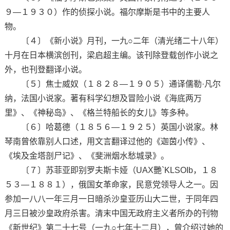
９—１９３０）作的侦探小说。福尔摩斯是书中的主要人
物。
〔４〕《新小说》月刊，一九○二年（清光绪二十八年）
十月在日本横滨创刊，梁启超主编。该刊除登载创作小说之
外，也刊登翻译小说。
〔５〕焦士威奴（１８２８—１９０５）通译儒勒·凡尔
纳，法国小说家。著有科学幻想及冒险小说《海底两万
里》、《神秘岛》、《格兰特船长的女儿》等多种。
〔６〕哈葛德（１８５６—１９２５）英国小说家。林
琴南曾依靠别人口述，用文言翻译过他的《迦茵小传》、
《埃及金塔剖尸记》、《斐洲烟水愁城录》。
〔７〕苏菲亚即别罗夫斯卡娅（UAX艷`KLSOIb，１８
５３—１８８１），俄国女革命家，民意党领导人之一。因
参加一八八一年三月一日暗杀沙皇亚历山大二世，于同年四
月三日被沙皇政府杀害。清末中国无政府主义者所办的刊物
《新世纪》第二十七号（一九○七年十二月），曾介绍过她的