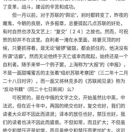
了变革，战斗，建设的辛苦和成功。
但一月以前，对于苏联的“舆论”，刹时都转变了，昨夜的
魔鬼，今朝的良朋，许多报章，总要提起几点苏联的好处，
有时自然也涉及文艺上：“复交”〔２４〕之故也。然而，可祝
贺的却并不在这里。自利者一淹在水里面，将要灭顶的时
候，只要抓得着，是无论“破锣”破鼓，都会抓住的，他决没有
所谓“洁癖”。然而无论他终于灭亡或幸而爬起，始终还是一个
自利者。随手来举一个例子罢，上海称为“大报”的《申报》，
不是一面甜嘴蜜舌的主张着“组织苏联考察团”（三二年十二月
二十八日时评），而一面又将林克多的《苏联闻见录》称为
“反动书籍”（同二十七日新闻）么？
可祝贺的，是在中俄的文字之交，开始虽然比中英，中
法迟，但在近十年中，两国的绝交也好，复交也好，我们的
读者大众却不因此而进退；译本的放任也好，禁压也好，我
们的读者也决不因此而盛衰。不但如常，而且扩大；不但虽
绝交和禁压还是如常，而且虽绝交和禁压而更加扩大。这可