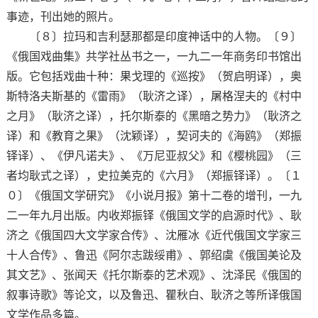
事迹，刊出她的照片。
〔８〕拉玛和吉利瑟那都是印度神话中的人物。〔９〕
《俄国戏曲集》共学社丛书之一，一九二一年商务印书馆出
版。它包括戏曲十种：果戈理的《巡按》（贺启明译），奥
斯特洛夫斯基的《雷雨》（耿济之译），屠格涅夫的《村中
之月》（耿济之译），托尔斯泰的《黑暗之势力》（耿济之
译）和《教育之果》（沈颖译），契诃夫的《海鸥》（郑振
铎译）、《伊凡诺夫》、《万尼亚叔父》和《樱桃园》（三
者均耿式之译），史拉美克的《六月》（郑振铎译）。〔１
０〕《俄国文学研究》《小说月报》第十二卷的增刊，一九
二一年九月出版。内收郑振铎《俄国文学的启源时代》、耿
济之《俄国四大文学家合传》、沈雁冰《近代俄国文学家三
十人合传》、鲁迅《阿尔志跋绥甫》、郭绍虞《俄国美论及
其文艺》、张闻天《托尔斯泰的艺术观》、沈泽民《俄国的
叙事诗歌》等论文，以及鲁迅、瞿秋白、耿济之等所译俄国
文学作品多篇。