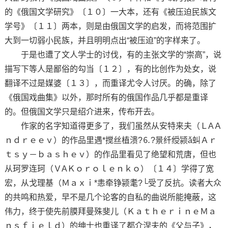
的《俄国文学研究》〔１０〕一大本，还有《被压迫民族文
学号》〔１１〕两本，则是由俄国文学的启发，而将范围扩
大到一切弱小民族，并且明明点出“被压迫”的字样来了。
于是也遭了文人学士的讨伐，有的主张文学的“崇高”，说
描写下等人是鄙俗的勾当〔１２〕，有的比创作为处女，说
翻译不过是媒婆〔１３〕，而重译尤令人讨厌。的确，除了
《俄国戏曲集》以外，那时所有的俄国作品几乎都是重译
的。但俄国文学只是绍介进来，传布开去。
作家的名字知道得更多了，我们虽然从安特来夫（ＬAＡ
ｎｄｒｅｅｖ）的作品里遇*搅丝植溃?⒍?景纤绶颍ǎ虯Ａｒ
ｔｓｙ－ｂａｓｈｅｖ）的作品里看见了绝望和荒唐，但也
从珂罗连珂（ＶAＫｏｒｏｌｅｎｋｏ）〔１４〕学得了宽
宏，从戈理基（Ｍａｘｉ*恚牵铮颍耄?└受了反抗。读者大众
的共鸣和热爱，早不是几个论客的自私的曲说所能掩蔽，这
伟力，终于使先前膜拜曼殊斐儿（ＫａｔｈｅｒｉｎｅＭａ
ｎｓｆｉｅｌｄ）的绅士也重译了都介涅夫的《父与子》，