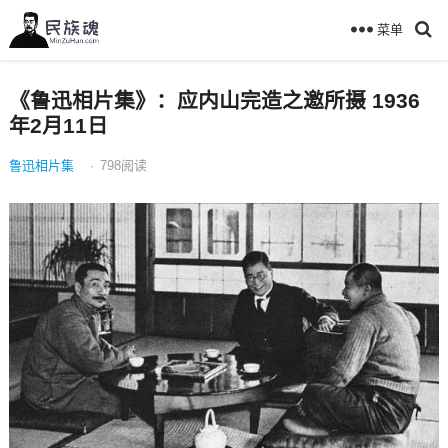
菜单
《鲁迅相片集》：应内山完造之邀所摄 1936
年2月11日
鲁迅相片集
·
798
阅读